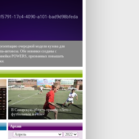
резентацию очередной модели кузова для
па-автовоза. Обе новинки созданы с
 линейки POWERS, призванных повышать
ки.
В Самарскую область пришло «Лето с
футбольным мячом»
Архив