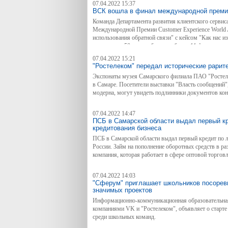
07.04.2022 15:37
ВСК вошла в финал международной премии
Команда Департамента развития клиентского серви
Международной Премии Customer Experience World 
использования обратной связи" с кейсом "Как нас и
конкурса из 50 заявок было отобрано 11 финалисто
состоится 20 апреля.
07.04.2022 15:21
"Ростелеком" передал исторические рарит
Экспонаты музея Самарского филиала ПАО "Ростел
в Самаре. Посетители выставки "Власть сообщений"
модерна, могут увидеть подлинники документов ко
07.04.2022 14:47
ПСБ в Самарской области выдал первый кр
кредитования бизнеса
ПСБ в Самарской области выдал первый кредит по 
России. Займ на пополнение оборотных средств в ра
компания, которая работает в сфере оптовой торгов
07.04.2022 14:03
"Сферум" приглашает школьников посорев
значимых проектов
Информационно-коммуникационная образовательная
компаниями VK и "Ростелеком", объявляет о старт
среди школьных команд.