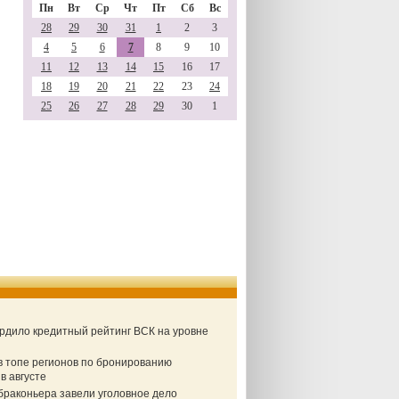
Пн
Вт
Ср
Чт
Пт
Сб
Вс
28
29
30
31
1
2
3
4
5
6
7
8
9
10
11
12
13
14
15
16
17
18
19
20
21
22
23
24
25
26
27
28
29
30
1
ердило кредитный рейтинг ВСК на уровне
в топе регионов по бронированию
в августе
браконьера завели уголовное дело