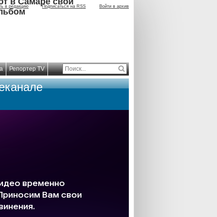
ют в Самаре свой
ть в редакцию
Подписаться на RSS
Войти в архив
льбом
а
Репортер TV
леканале