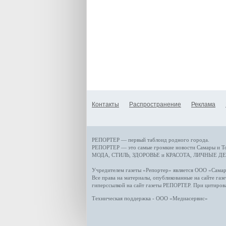
Контакты
Распространение
Реклама
РЕПОРТЕР — первый таблоид родного города.
РЕПОРТЕР — это
самые громкие новости
Самары и Т
МОДА, СТИЛЬ
,
ЗДОРОВЬЕ и КРАСОТА
,
ЛИЧНЫЕ ДЕ
Учредителем газеты «Репортер» является ООО «Сам
Все права на материалы, опубликованные на сайте газ
гиперссылкой на сайт газеты РЕПОРТЕР. При цитиров
Техническая поддержка - ООО «Медиасервис»