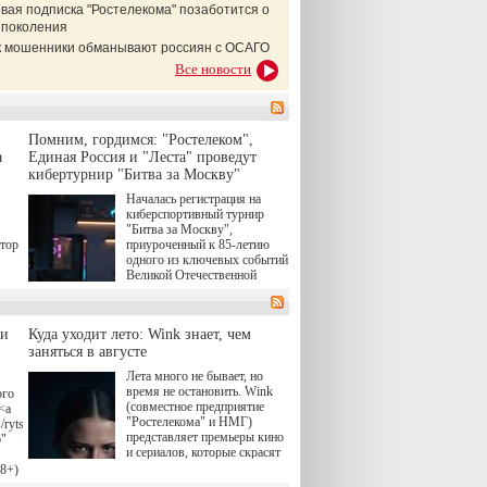
вая подписка "Ростелекома" позаботится о
 поколения
ак мошенники обманывают россиян с ОСАГО
Все новости
Помним, гордимся: "Ростелеком",
а
Единая Россия и "Леста" проведут
кибертурнир "Битва за Москву"
Началась регистрация на
киберспортивный турнир
"Битва за Москву",
атор
приуроченный к 85-летию
одного из ключевых событий
Великой Отечественной
войны. Организаторами
соревнования по онлайн-игре
"Мир танков" выступили
ли
Куда уходит лето: Wink знает, чем
"Ростелеком", партия
заняться в августе
"Единая Россия", игровая
студия "Леста" и Музей
Лета много не бывает, но
Победы.
время не остановить. Wink
ого
(совместное предприятие
<a
"Ростелекома" и НМГ)
/rytsari-
представляет премьеры кино
6"
и сериалов, которые скрасят
удлиняющиеся вечера
18+)
последнего летнего месяца. И
ink