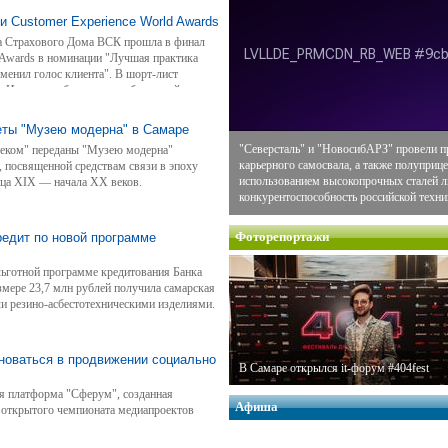
 Customer Experience World Awards
са Страхового Дома ВСК прошла в финал
Awards в номинации "Лучшая практика
зменил голос клиента". В шорт-лист
в. Итоговое объявление победителей
еты "Музею модерна" в Самаре
"Северсталь" и "НовосибАРЗ" провели п
еком" переданы "Музею модерна"
карьерного самосвала, а также полуприце
, посвященной средствам связи в эпоху
использованием высокопрочных сталей
нца XIX — начала ХХ веков.
конкурентоспособность российской техни
Фоторепортажи
едит по новой программе
льготной программе кредитования Банка
змере 23,7 млн рублей получила самарская
ли резино-асбестотехническими изделиями.
новаться в продвижении социально
В Самаре открылся it-форум #404fest
 платформа "Сферум", созданная
Афиша
е открытого чемпионата медиапроектов