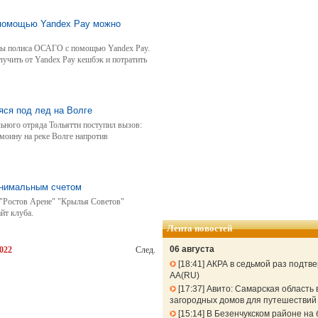
помощью Yandex Pay можно
ы полиса ОСАГО с помощью Yandex Pay.
лучить от Yandex Pay кешбэк и потратить
яся под лед на Волге
льного отряда Тольятти поступил вызов:
моину на реке Волге напротив
инимальным счетом
 "Ростов Арене" "Крылья Советов"
йт клуба.
Лента новостей
06 августа
022
След.
18:41
АКРА в седьмой раз подтв
АА(RU)
17:37
Авито: Самарская область 
загородных домов для путешествий 
15:14
В Безенчукском районе на 