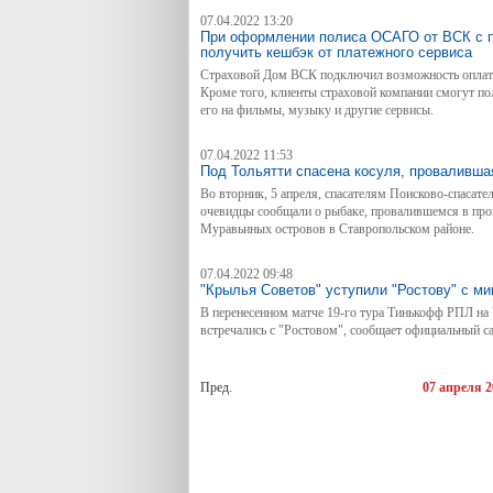
07.04.2022 13:20
При оформлении полиса ОСАГО от ВСК с 
получить кешбэк от платежного сервиса
Страховой Дом ВСК подключил возможность оплат
Кроме того, клиенты страховой компании смогут по
его на фильмы, музыку и другие сервисы.
07.04.2022 11:53
Под Тольятти спасена косуля, проваливша
Во вторник, 5 апреля, спасателям Поисково-спасате
очевидцы сообщали о рыбаке, провалившемся в про
Муравьиных островов в Ставропольском районе.
07.04.2022 09:48
"Крылья Советов" уступили "Ростову" с м
В перенесенном матче 19-го тура Тинькофф РПЛ на
встречались с "Ростовом", сообщает официальный са
Пред.
07 апреля 2