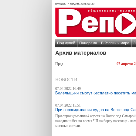
пятница, 7 августа 2026 01:39
Под лупой
Панорама
В России и мире
Л
Архив материалов
Пред.
07 апреля 2
НОВОСТИ
07.04.2022 16:49
Болельщики смогут бесплатно посетить ма
07.04.2022 15:51
При опрокидывании судна на Волге под Са
При опрокидывании 4 апреля на Волге под Самарой
находившийся во время ЧП на борту пассажир - жит
местные жители.