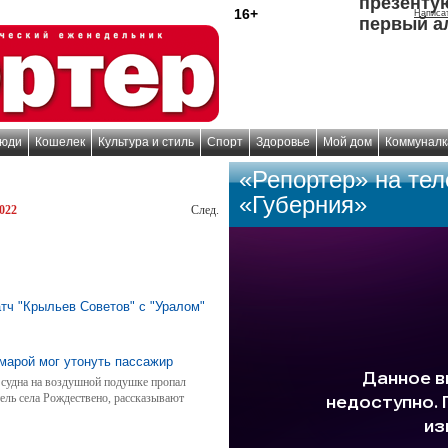
презенту
16+
Написа
первый а
юди
Кошелек
Культура и стиль
Спорт
Здоровье
Мой дом
Коммуналк
«Репортер» на те
«Губерния»
022
След.
тч "Крыльев Советов" с "Уралом"
марой мог утонуть пассажир
 судна на воздушной подушке пропал
ель села Рождествено, рассказывают