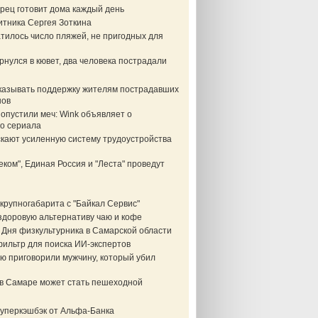
рец готовит дома каждый день
итника Сергея Зоткина
тилось число пляжей, не пригодных для
нулся в кювет, два человека пострадали
казывать поддержку жителям пострадавших
нов
опустили меч: Wink объявляет о
о сериала
скают усиленную систему трудоустройства
еком", Единая Россия и "Леста" проведут
крупногабарита с "Байкал Сервис"
здоровую альтернативу чаю и кофе
 Дня физкультурника в Самарской области
фильтр для поиска ИИ-экспертов
ю приговорили мужчину, который убил
в Самаре может стать пешеходной
суперкэшбэк от Альфа-Банка