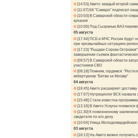
14:53
Авито: каждый второй сама
11:07
БК "Самара" подписал защ
10:03
В Самарской области сокра
купания
10:00
Под Сызранью ВАЗ перевер
05 августа
17:44
ПСБ и МЧС России будут о
при чрезвычайных ситуациях регио
17:23
"Рыцари Сорока Островов" 
завершении съемок фантастическог
09:57
В Самарской области запу
участников СВО
09:18
Помним, гордимся: "Ростел
кибертурнир "Битва за Москву"
04 августа
18:45
Авито расширяет доставку 
17:07
Нутрициолог ВСК назвала 
15:48
Стала известна программа
13:18
В Авито Услугах появился 
11:30
К пожизненному заключени
свидетеля по его делу
10:04
Улица Молодогвардейская 
03 августа
18:13
На Авито можно получить 