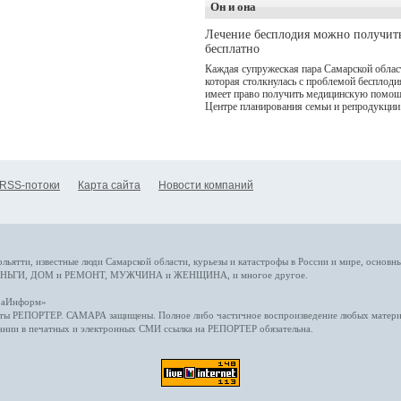
Он и она
(совместное предприятие
"Ростелекома" и НМГ) п
Лечение бесплодия можно получит
мотивам одноименного
бесплатно
романа Сергея Лукьяненк
Главные роли в проекте
Каждая супружеская пара Самарской облас
исполнили Артем Кошма
которая столкнулась с проблемой бесплоди
Полина Гухман, Вероник
имеет право получить медицинскую помощ
Устимова, Олег Савостю
Центре планирования семьи и репродукции
Святослав Рогожан, Куз
Котрелёв, Никита
Кологривый, Елисей
Чучилин, Александра
Нестерова, Ника Жукова,
также Михаил Пореченко
RSS-потоки
Карта сайта
Новости компаний
Александр Обласов,
Дмитрий Куличков и Юл
Волкова в роли родителе
Режиссер-постановщик
проекта — Егор Чичкано
(сериалы "Комбинация", 
снова здравствуйте!").
ольятти,
известные люди
Самарской области, курьезы и катастрофы
в России и мире
, основн
НЬГИ
,
ДОМ и РЕМОНТ
,
МУЖЧИНА и ЖЕНЩИНА
, и многое
другое
.
араИнформ»
еты
РЕПОРТЕР
. САМАРА защищены. Полное либо частичное воспроизведение любых материа
ании в печатных и электронных СМИ ссылка на
РЕПОРТЕР
обязательна.