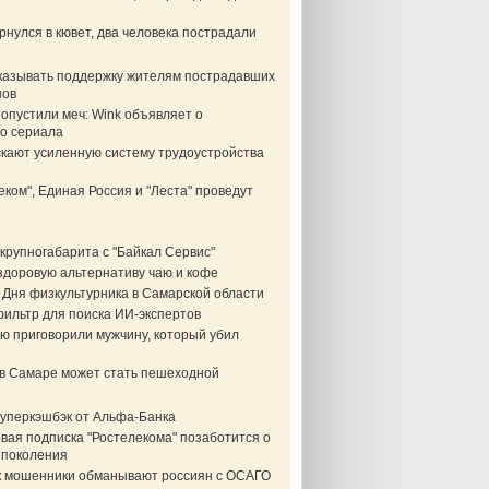
нулся в кювет, два человека пострадали
казывать поддержку жителям пострадавших
нов
опустили меч: Wink объявляет о
о сериала
скают усиленную систему трудоустройства
еком", Единая Россия и "Леста" проведут
крупногабарита с "Байкал Сервис"
здоровую альтернативу чаю и кофе
 Дня физкультурника в Самарской области
фильтр для поиска ИИ-экспертов
ю приговорили мужчину, который убил
в Самаре может стать пешеходной
суперкэшбэк от Альфа-Банка
вая подписка "Ростелекома" позаботится о
 поколения
ак мошенники обманывают россиян с ОСАГО