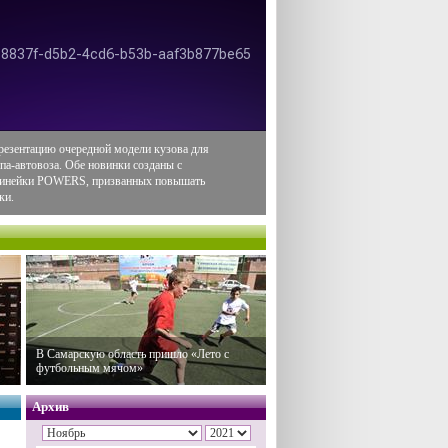
резентацию очередной модели кузова для
па-автовоза. Обе новинки созданы с
 линейки POWERS, призванных повышать
ки.
В Самарскую область пришло «Лето с
футбольным мячом»
Архив