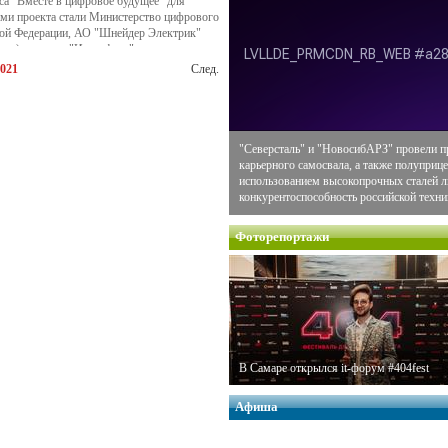
рса "Вместе в цифровое будущее" для
ами проекта стали Министерство цифрового
кой Федерации, АО "Шнейдер Электрик"
ссии) и группа "Интерфакс".
021
След.
"Северсталь" и "НовосибАРЗ" провели п
карьерного самосвала, а также полуприце
использованием высокопрочных сталей
конкурентоспособность российской техни
Фоторепортажи
В Самаре открылся it-форум #404fest
Афиша