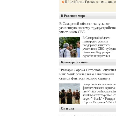
14:14
Почта России отчиталась о
В России и мире
В Самарской области запускают
усиленную систему трудоустройств
участников СВО
В Самарской области
планируют усилить
поддержку занятости
участников СВО: губерн
Вячеслав Федорищев
одобрил инициативы
депутата Самарской
Культура и стиль
Губернской Думы
Александра Живайкина,
"Рыцари Сорока Островов" опусти
направленные на
меч: Wink объявляет о завершении
трудоустройство и более
спокойную адаптацию к
съемок фантастического сериала
мирной жизни.
Завершились съемки нов
фантастического сериала 
href="https://wink.ru/series
soroka-ostrovov-year-202
target="_blank">"Рыцари
Сорока Островов"</a> (
для онлайн-кинотеатра W
Он и она
(совместное предприятие
"Ростелекома" и НМГ) п