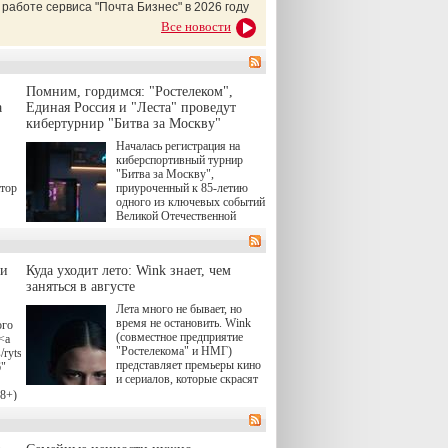
 работе сервиса "Почта Бизнес" в 2026 году
Все новости
Помним, гордимся: "Ростелеком",
а
Единая Россия и "Леста" проведут
кибертурнир "Битва за Москву"
Началась регистрация на
киберспортивный турнир
"Битва за Москву",
атор
приуроченный к 85-летию
одного из ключевых событий
Великой Отечественной
войны. Организаторами
соревнования по онлайн-игре
"Мир танков" выступили
ли
Куда уходит лето: Wink знает, чем
"Ростелеком", партия
заняться в августе
"Единая Россия", игровая
студия "Леста" и Музей
Лета много не бывает, но
Победы.
время не остановить. Wink
ого
(совместное предприятие
<a
"Ростелекома" и НМГ)
/rytsari-
представляет премьеры кино
6"
и сериалов, которые скрасят
удлиняющиеся вечера
18+)
последнего летнего месяца. И
ink
пусть <a
href="https://wink.ru/series/kholod-
о