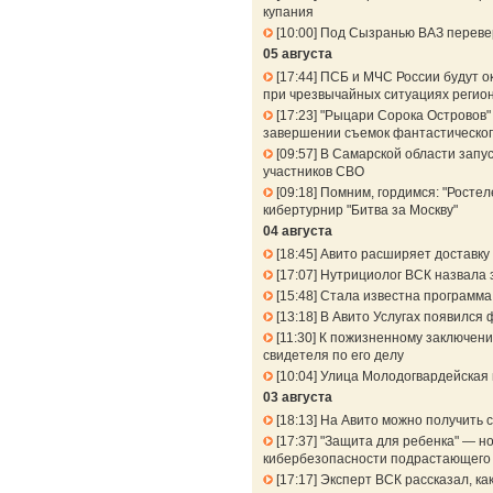
купания
10:00
Под Сызранью ВАЗ перевер
05 августа
17:44
ПСБ и МЧС России будут о
при чрезвычайных ситуациях регио
17:23
"Рыцари Сорока Островов" 
завершении съемок фантастическог
09:57
В Самарской области запу
участников СВО
09:18
Помним, гордимся: "Ростел
кибертурнир "Битва за Москву"
04 августа
18:45
Авито расширяет доставку 
17:07
Нутрициолог ВСК назвала 
15:48
Стала известна программа
13:18
В Авито Услугах появился 
11:30
К пожизненному заключени
свидетеля по его делу
10:04
Улица Молодогвардейская 
03 августа
18:13
На Авито можно получить 
17:37
"Защита для ребенка" — но
кибербезопасности подрастающего
17:17
Эксперт ВСК рассказал, к