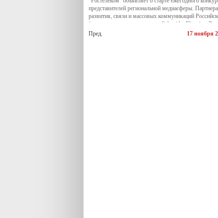
"Ростелеком" объявляет о старте ежегодного конку
представителей региональной медиасферы. Партнер
развития, связи и массовых коммуникаций Российс
(юридическое лицо компании Schneider Electric в Ро
Пред.
17 ноября 2