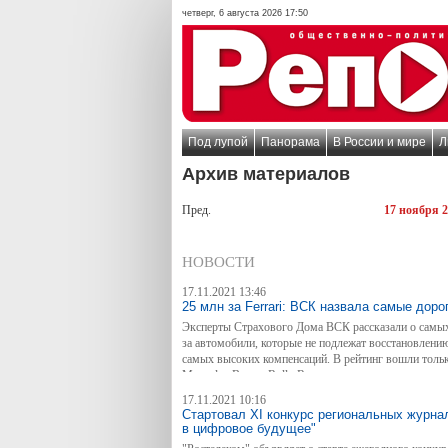
четверг, 6 августа 2026 17:50
Под лупой
Панорама
В России и мире
Л
Архив материалов
Пред.
17 ноября 2
НОВОСТИ
17.11.2021 13:46
25 млн за Ferrari: ВСК назвала самые дор
Эксперты Страхового Дома ВСК рассказали о самых 
за автомобили, которые не подлежат восстановлени
самых высоких компенсаций. В рейтинг вошли тольк
Mercedes-Benz и Rolls-Royce.
17.11.2021 10:16
Стартовал XI конкурс региональных журна
в цифровое будущее"