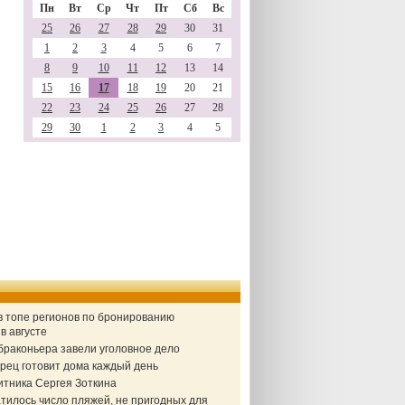
Пн
Вт
Ср
Чт
Пт
Сб
Вс
25
26
27
28
29
30
31
1
2
3
4
5
6
7
8
9
10
11
12
13
14
15
16
17
18
19
20
21
22
23
24
25
26
27
28
29
30
1
2
3
4
5
в топе регионов по бронированию
в августе
браконьера завели уголовное дело
рец готовит дома каждый день
итника Сергея Зоткина
тилось число пляжей, не пригодных для