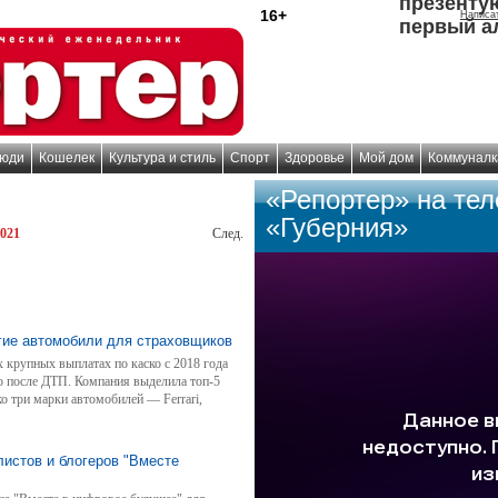
презенту
16+
Написа
первый а
юди
Кошелек
Культура и стиль
Спорт
Здоровье
Мой дом
Коммуналк
«Репортер» на те
«Губерния»
021
След.
огие автомобили для страховщиков
крупных выплатах по каско с 2018 года
ю после ДТП. Компания выделила топ-5
о три марки автомобилей — Ferrari,
листов и блогеров "Вместе