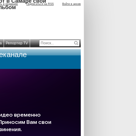
ют в Самаре свой
ть в редакцию
Подписаться на RSS
Войти в архив
льбом
а
Репортер TV
леканале