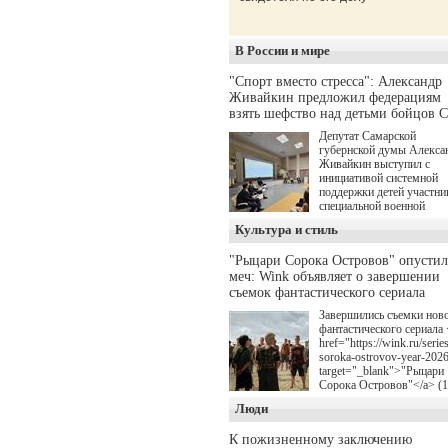
В России и мире
"Спорт вместо стресса": Александр
Живайкин предложил федерациям
взять шефство над детьми бойцов 
Депутат Самарской
губернской думы Алекса
Живайкин выступил с
инициативой системной
поддержки детей участни
специальной военной
операции через спортивн
Культура и стиль
секции. Он озвучил ее на
стратегической сессии
"Рыцари Сорока Островов" опусти
"Помощь фронту и семь
меч: Wink объявляет о завершении
участников СВО", котора
прошла в Отрадном 7
съемок фантастического сериала
августа.
Завершились съемки нов
фантастического сериала 
href="https://wink.ru/series
soroka-ostrovov-year-202
target="_blank">"Рыцари
Сорока Островов"</a> (
для онлайн-кинотеатра W
Люди
(совместное предприятие
"Ростелекома" и НМГ) п
К пожизненному заключению
мотивам одноименного