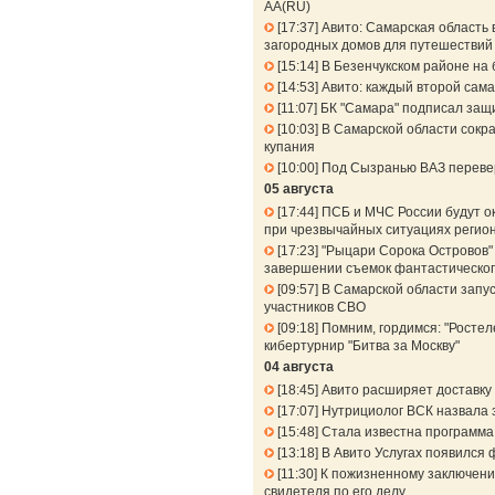
АА(RU)
17:37
Авито: Самарская область 
загородных домов для путешествий 
15:14
В Безенчукском районе на 
14:53
Авито: каждый второй сама
11:07
БК "Самара" подписал защ
10:03
В Самарской области сокра
купания
10:00
Под Сызранью ВАЗ перевер
05 августа
17:44
ПСБ и МЧС России будут о
при чрезвычайных ситуациях регио
17:23
"Рыцари Сорока Островов" 
завершении съемок фантастическог
09:57
В Самарской области запу
участников СВО
09:18
Помним, гордимся: "Ростел
кибертурнир "Битва за Москву"
04 августа
18:45
Авито расширяет доставку 
17:07
Нутрициолог ВСК назвала 
15:48
Стала известна программа
13:18
В Авито Услугах появился 
11:30
К пожизненному заключени
свидетеля по его делу