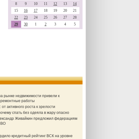
8
9
10
11
12
13
14
15
16
17
18
19
20
21
22
23
24
25
26
27
28
29
30
1
2
3
4
5
 на рынке недвижимости привели к
а ремонтные работы
от активного роста к зрелости
очему спать без одеяла в жару опасно
Александр Живайкин предложил федерациям
СВО
ердило кредитный рейтинг ВСК на уровне