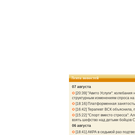
Лента новостей
07 августа
20:39
"Авито Услуги": колебания
структурным изменениям спроса н
18:16
Платформенная занятость: 
16:42
Терапевт ВСК объяснила, п
15:22
"Спорт вместо стресса": 
взять шефство над детьми бойцов 
06 августа
18:41
АКРА в седьмой раз подтв