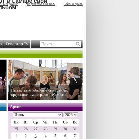
ют в Самаре свой
ть в редакцию
Подписаться на RSS
Войти в архив
льбом
а
Репортер TV
На выставке гобеленов свои работы
представили мастера со всей России
Архив
Пн
Вт
Ср
Чт
Пт
Сб
Вс
25
26
27
28
29
30
31
1
2
3
4
5
6
7