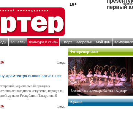
презенту
16+
Написа
первый а
юди
Кошелек
Культура и стиль
Спорт
Здоровье
Мой дом
Коммуналк
Фоторепортажи
026
След.
ену драмтеатра вышли артисты из
 татарский национальный праздник
Состоялась премьера балета «Корсар»
ративно-прикладного искусства, народные
рной музыки Республики Татарстан. В
анской и городской власти.
Афиша
026
След.