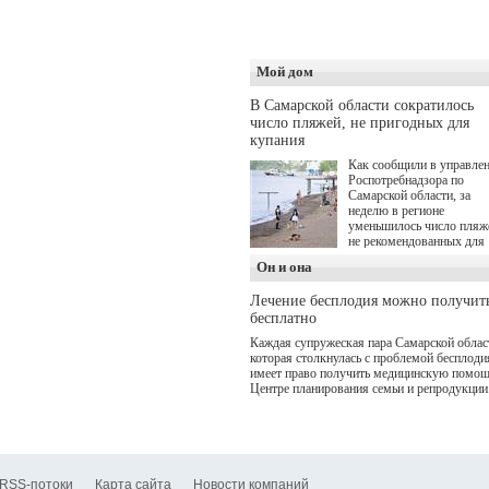
оздоровительной
программой. Спортивны
дебют пришёлся на начал
летнего сезона. Команда 
кофеен ввела активную
Мой дом
деятельность в жизни для
гостей и самарцев.
В Самарской области сократилось
число пляжей, не пригодных для
купания
Как сообщили в управле
Роспотребнадзора по
Самарской области, за
неделю в регионе
уменьшилось число пляж
не рекомендованных для
купания.
Он и она
Лечение бесплодия можно получит
бесплатно
Каждая супружеская пара Самарской облас
которая столкнулась с проблемой бесплоди
имеет право получить медицинскую помощ
Центре планирования семьи и репродукции
RSS-потоки
Карта сайта
Новости компаний