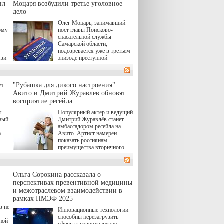
target="_blank">"Холод"</a>
ил
о.
Моцаря возбудили третье уголовное
(18+) останется только на
дело
экране — весь август по
н,
Олег Моцарь, занимавший
четвергам продолжат
а
ому
пост главы Поисково-
выходить новые эпизоды
к,
спасательной службы
сериала, в котором
ьма
Самарской области,
беспощадным возмездием в
подозревается уже в третьем
духе графа Монте-Кристо
язи
эпизоде преступной
занимается наша
деятельности. Возбуждено
современница.
 а
третье уголовное дело
в,
о превышении полномочий,
ут
"Рубашка для дикого настроения":
а сам он находится в СИЗО.
ия
Авито и Дмитрий Журавлев обновят
й.
восприятие ресейла
в
т
Популярный актер и ведущий
"И
нный
Дмитрий Журавлёв станет
амбассадором ресейла на
а
Авито. Артист намерен
показать россиянам
преимущества вторичного
а до
рынка и сделать покупку
товаров с историей нормой
ло
для современного и умного
Ольга Сорокина рассказала о
человека.
перспективах превентивной медицины
и межотраслевом взаимодействии в
рамках ПМЭФ 2025
в не
Инновационные технологии
способны перезагрузить
ной