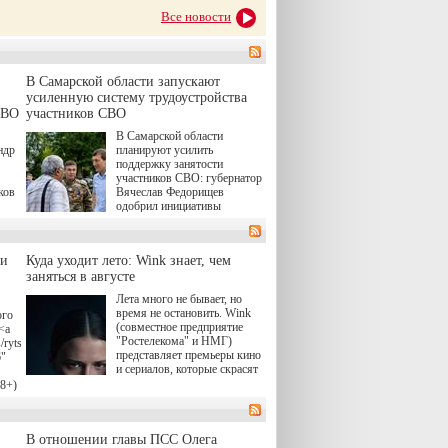
Все новости
В Самарской области запускают
усиленную систему трудоустройства
СВО
участников СВО
В Самарской области
ндр
планируют усилить
поддержку занятости
участников СВО: губернатор
ков
Вячеслав Федорищев
одобрил инициативы
ые
депутата Самарской
Губернской Думы
Александра Живайкина,
ли
Куда уходит лето: Wink знает, чем
ям
направленные на
я
заняться в августе
трудоустройство и более
спокойную адаптацию к
Лета много не бывает, но
мирной жизни.
время не остановить. Wink
ого
(совместное предприятие
<a
"Ростелекома" и НМГ)
/rytsari-
представляет премьеры кино
6"
и сериалов, которые скрасят
удлиняющиеся вечера
18+)
последнего летнего месяца. И
ink
пусть <a
href="https://wink.ru/series/kholod-
о
В отношении главы ПСС Олега
year-2026"