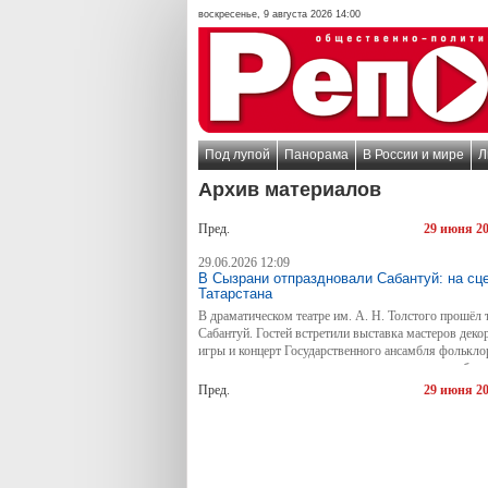
воскресенье, 9 августа 2026 14:00
Под лупой
Панорама
В России и мире
Л
Архив материалов
Пред.
29 июня 2
29.06.2026 12:09
В Сызрани отпраздновали Сабантуй: на сц
Татарстана
В драматическом театре им. А. Н. Толстого прошёл
Сабантуй. Гостей встретили выставка мастеров деко
игры и концерт Государственного ансамбля фолькло
торжестве приняли участие представители республик
Пред.
29 июня 2