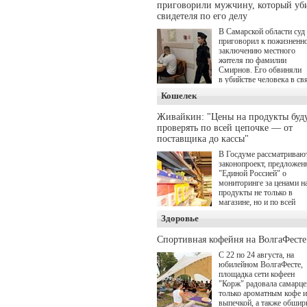
приговорили мужчину, который уб
романа Сергея Лукьяненк
Главные роли в проекте
свидетеля по его делу
исполнили Артем Кошма
В Самарской области суд
Полина Гухман, Вероник
приговорил к пожизненн
Устимова, Олег Савостю
заключению местного
Святослав Рогожан, Куз
жителя по фамилии
Котрелёв, Никита
Смирнов. Его обвиняли
Кологривый, Елисей
в убийстве человека в св
Чучилин, Александра
с выполнением
Нестерова, Ника Жукова,
Кошелек
им общественного долга.
также Михаил Пореченко
Александр Обласов,
Живайкин: "Цены на продукты буд
Дмитрий Куличков и Юл
проверять по всей цепочке — от
Волкова в роли родителе
поставщика до кассы"
Режиссер-постановщик
проекта — Егор Чичкано
В Госдуме рассматриваю
(сериалы "Комбинация", 
законопроект, предложе
снова здравствуйте!").
"Единой Россией" о
мониторинге за ценами н
продукты не только в
магазине, но и по всей
цепочке — от поставщик
Здоровье
кассы. Чтобы в момент
резкого подорожания бы
Спортивная кофейня на ВолгаФесте
понятно, где именно цена
"поехала" вверх и кто её
С 22 по 24 августа, на
разогнал.
юбилейном ВолгаФесте,
площадка сети кофеен
"Корж" радовала самарце
только ароматным кофе и
выпечкой, а также обшир