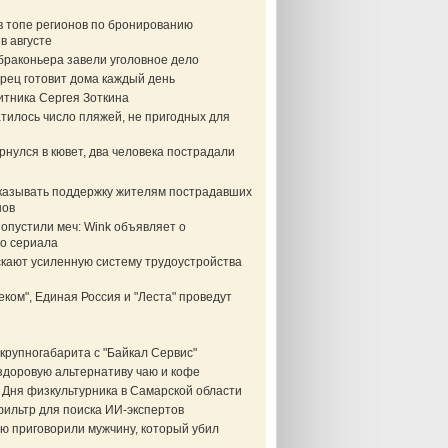
в топе регионов по бронированию
в августе
браконьера завели уголовное дело
рец готовит дома каждый день
итника Сергея Зоткина
тилось число пляжей, не пригодных для
нулся в кювет, два человека пострадали
казывать поддержку жителям пострадавших
нов
опустили меч: Wink объявляет о
о сериала
скают усиленную систему трудоустройства
еком", Единая Россия и "Леста" проведут
крупногабарита с "Байкал Сервис"
здоровую альтернативу чаю и кофе
 Дня физкультурника в Самарской области
фильтр для поиска ИИ-экспертов
ю приговорили мужчину, который убил