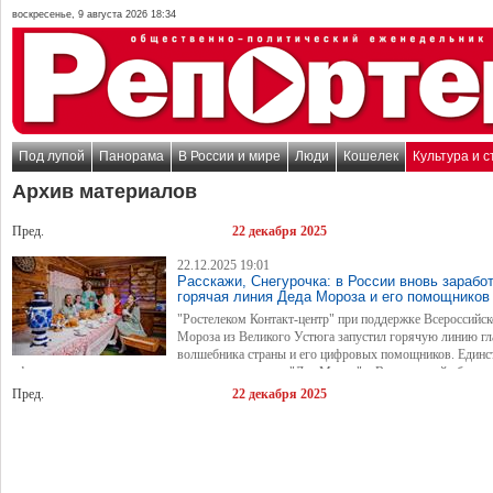
воскресенье, 9 августа 2026 18:34
Под лупой
Панорама
В России и мире
Люди
Кошелек
Культура и с
Архив материалов
Пред.
22 декабря 2025
22.12.2025 19:01
Расскажи, Снегурочка: в России вновь зарабо
горячая линия Деда Мороза и его помощников
"Ростелеком Контакт-центр" при поддержке Всероссийск
Мороза из Великого Устюга запустил горячую линию гл
волшебника страны и его цифровых помощников. Единс
официальная линия связи с тематическим парком "Дед Мороз" в Вологодской области
открывается уже в четвертый раз. Бесплатный номер 8 800 101-10-42 будет работать д
Пред.
22 декабря 2025
декабря.