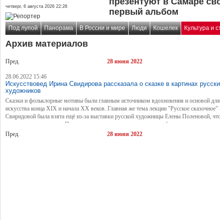
презентуют в Самаре св
четверг, 6 августа 2026 22:28
первый альбом
Под лупой
Панорама
В России и мире
Люди
Кошелек
Культура и с
Архив материалов
Пред.
28 июня 2022
28.06.2022 15:46
Искусствовед Ирина Свидирова рассказала о сказке в картинах русск
художников
Сказки и фольклорные мотивы были главным источником вдохновения и основой для
искусства конца ХIХ и начала ХХ веков. Главная же тема лекции "Русское сказочное
Свиридовой была взята ещё из-за выставки русской художницы Елены Поленовой, чт
на втором этаже музея. Поленова — одна из тех, кто переводил фольклорные произв
для детской аудитории. Ведь сказки первоначально не предназначались для детей, поск
Пред.
28 июня 2022
были жестокими по своему содержанию.