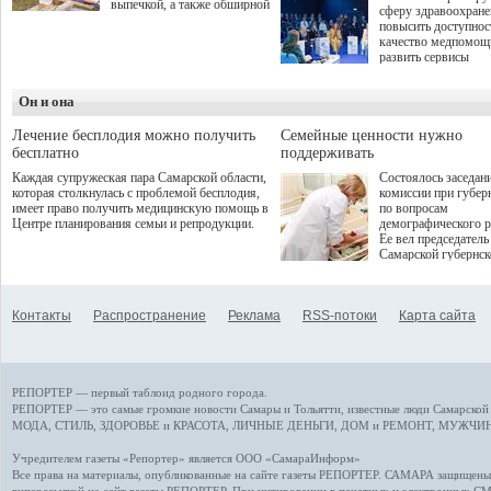
выпечкой, а также обширной
сферу здравоохран
оздоровительной
повысить доступнос
программой. Спортивный
качество медпомощ
дебют пришёлся на начало
развить сервисы
летнего сезона. Команда
превентивной меди
сети кофеен ввела активную
Однако сфера MedT
деятельность в жизни для
Он и она
сталкивается с
гостей и самарцев.
определенными бар
К ним можно отнес
Лечение бесплодия можно получить
Семейные ценности нужно
регуляторные огран
бесплатно
поддерживать
этические вопросы,
Каждая супружеская пара Самарской области,
Состоялось заседан
возникающие при ра
которая столкнулась с проблемой бесплодия,
комиссии при губер
данными пациентов
имеет право получить медицинскую помощь в
по вопросам
более динамичного 
Центре планирования семьи и репродукции.
демографического р
проникновения инн
Ее вел председатель
сегмент необходимо
Самарской губернс
отраслевое взаимод
Виктор Сазонов.
государства, медиц
клиник и страховых
компаний. Об этом
Контакты
Распространение
Реклама
RSS-потоки
Карта сайта
рассказала Ольга С
член Совета директ
Страхового Дома В
ходе сессии "Развит
медицинских техно
РЕПОРТЕР — первый таблоид родного города.
ключ к повышению
качества жизни" в 
РЕПОРТЕР — это
самые громкие новости
Самары и Тольятти,
известные люди
Самарской 
ПМЭФ 2025. В дис
МОДА, СТИЛЬ
,
ЗДОРОВЬЕ и КРАСОТА
,
ЛИЧНЫЕ ДЕНЬГИ
,
ДОМ и РЕМОНТ
,
МУЖЧИН
также приняли учас
Министр здравоохр
Учредителем газеты «Репортер» является ООО «СамараИнформ»
РФ Михаил Мурашк
Все права на материалы, опубликованные на сайте газеты
РЕПОРТЕР
. САМАРА защищены. 
представители