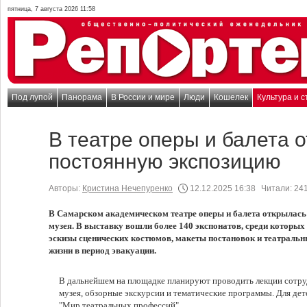
пятница, 7 августа 2026 11:58
Под лупой
Панорама
В России и мире
Люди
Кошелек
Культура и с
В театре оперы и балета 
постоянную экспозицию
Авторы:
Кристина Нечепуренко
12.12.2025 16:38
Читали:
24
В Самарском академическом театре оперы и балета открылась
музея. В выставку вошли более 140 экспонатов, среди которых 
эскизы сценических костюмов, макеты постановок и театраль
жизни в период эвакуации.
В дальнейшем на площадке планируют проводить лекции сотр
музея, обзорные экскурсии и тематические программы. Для дет
"Мир театральных профессий".