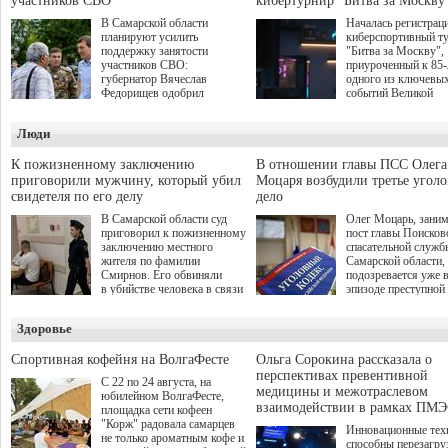
участников СВО
кибертурнир "Битва за Москву
В Самарской области
Началась регистрац
планируют усилить
киберспортивный т
поддержку занятости
"Битва за Москву",
участников СВО:
приуроченный к 85
губернатор Вячеслав
одного из ключевы
Федорищев одобрил
событий Великой
инициативы депутата
Отечественной войн
Самарской Губернской
Организаторами
Люди
Думы Александра
соревнования по он
Живайкина, направленные
игре "Мир танков"
на трудоустройство и более
выступили "Ростеле
К пожизненному заключению
В отношении главы ПСС Олега
спокойную адаптацию к
партия "Единая Рос
приговорили мужчину, который убил
Моцаря возбудили третье угол
мирной жизни.
игровая студия "Лес
свидетеля по его делу
дело
Музей Победы.
В Самарской области суд
Олег Моцарь, зани
приговорил к пожизненному
пост главы Поисков
заключению местного
спасательной служб
жителя по фамилии
Самарской области,
Смирнов. Его обвиняли
подозревается уже 
в убийстве человека в связи
эпизоде преступной
с выполнением
деятельности. Возб
им общественного долга.
третье уголовное де
Здоровье
о превышении полн
а сам он находится
Спортивная кофейня на ВолгаФесте
Ольга Сорокина рассказала о
перспективах превентивной
С 22 по 24 августа, на
медицины и межотраслевом
юбилейном ВолгаФесте,
взаимодействии в рамках ПМЭ
площадка сети кофеен
"Корж" радовала самарцев
Инновационные тех
не только ароматным кофе и
способны перезагру