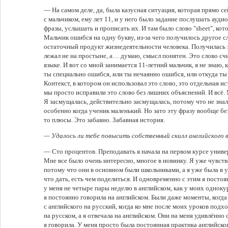
— На самом деле, да, была казусная ситуация, которая прямо с
с мальчиком, ему лет 11, и у него было задание послушать ауд
фразы, услышать и прописать их. И там было слово "sheet", кот
Мальчик ошибся на одну букву, из-за чего получилось другое с
остаточный продукт жизнедеятельности человека. Получилась з
лежал не на простыне, а… думаю, смысл понятен. Это слово счи
языке. И вот со мной занимается 11-летний мальчик, я не знаю, к
ты специально ошибся, или ты нечаянно ошибся, или откуда ты
Контекст, в котором он использовал это слово, это отдельная ис
мы просто исправили это слово без лишних объяснений. И всё.
Я засмущалась, действительно засмущалась, потому что не знала
особенно когда ученик маленький. Но зато эту фразу вообще бе
то плюсы. Это забавно. Забавная история.
— Удалось ли тебе повысить собственный скилл английского 
— Сто процентов. Преподавать я начала на первом курсе универ
Мне все было очень интересно, многое в новинку. Я уже чувств
потому что они в основном были школьниками, а я уже была в у
что дать, есть чем поделиться. И одновременно с этим я постоя
у меня не четыре пары неделю в английском, как у моих однокур
я постоянно говорила на английском. Были даже моменты, когда
с английского на русский, когда ко мне после моих уроков под
на русском, а я отвечала на английском. Они на меня удивлённо
я говорила. У меня просто была постоянная практика английского