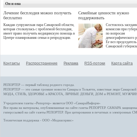
деятельность в жизни для
Он и она
сталкивается с
гостей и самарцев.
определенными бар
К ним можно отнес
Лечение бесплодия можно получить
Семейные ценности нужно
регуляторные огран
бесплатно
поддерживать
этические вопросы,
Каждая супружеская пара Самарской области,
Состоялось заседан
возникающие при ра
которая столкнулась с проблемой бесплодия,
комиссии при губер
данными пациентов
имеет право получить медицинскую помощь в
по вопросам
более динамичного 
Центре планирования семьи и репродукции.
демографического р
проникновения инн
Ее вел председатель
сегмент необходимо
Самарской губернс
отраслевое взаимод
Виктор Сазонов.
государства, медиц
клиник и страховых
компаний. Об этом
Контакты
Распространение
Реклама
RSS-потоки
Карта сайта
рассказала Ольга С
член Совета директ
Страхового Дома В
ходе сессии "Развит
медицинских техно
РЕПОРТЕР — первый таблоид родного города.
ключ к повышению
качества жизни" в 
РЕПОРТЕР — это
самые громкие новости
Самары и Тольятти,
известные люди
Самарской 
ПМЭФ 2025. В дис
МОДА, СТИЛЬ
,
ЗДОРОВЬЕ и КРАСОТА
,
ЛИЧНЫЕ ДЕНЬГИ
,
ДОМ и РЕМОНТ
,
МУЖЧИН
также приняли учас
Министр здравоохр
Учредителем газеты «Репортер» является ООО «СамараИнформ»
РФ Михаил Мурашк
Все права на материалы, опубликованные на сайте газеты
РЕПОРТЕР
. САМАРА защищены. 
представители
гиперссылкой на сайт газеты РЕПОРТЕР. При цитировании в печатных и электронных С
Государственной Д
Общественной пала
Техническая поддержка - ООО «Медиасервис»
Аппарата Правитель
также иностранных
профильных минист