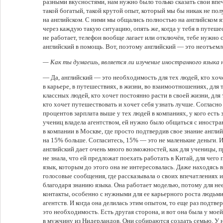
разными вкусностями, нам нужно было только сказать свои впеч
такой богатый, такой крутой опыт, который мы бы никак не пол
на английском. С ними мы общались полностью на английском яз
через каждую такую ситуацию, опять же, когда у тебя в путеше
не работает, телефон вообще лагает или отключён, тебе нужно
английский в помощь. Вот, поэтому английский — это неотъемл
— Как ты думаешь, является ли изучение иностранного языка
— Да, английский — это необходимость для тех людей, кто хо
в карьере, в путешествиях, в жизни, во взаимоотношениях, для т
классных людей, кто хочет постоянно расти в своей жизни, для 
кто хочет путешествовать и хочет себя узнать лучше. Согласно
процентов зарплата выше у тех людей в компаниях, у кого есть 
учениц владела агентством, ей нужно было общаться с иностра
в компании в Москве, где просто подтвердив свое знание англи
на 15% больше. Согласитесь, 15% — это не маленькие деньги. И 
английский дает очень много возможностей, как для ученицы, п
не знала, что ей предложат поехать работать в Китай, для чего
язык, которым до этого она не интересовалась. Даже находясь 
голосовые сообщения, где рассказывала о своих впечатлениях 
благодаря знанию языка. Она работает моделью, потому для не
контакты, особенно с нужными для ее карьерного роста людьми
агентств. И когда она делилась этим опытом, то еще раз подтве
это необходимость. Есть другая сторона, и вот она была у мо
в мужчину из Нидерландов. Они собираются создать семью. У 