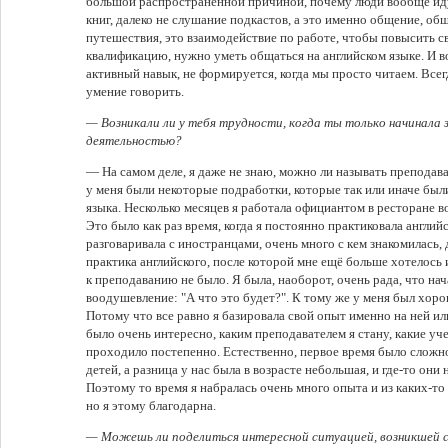
большой распространённой причиной, почему люди вообще идут 
книг, далеко не слушание подкастов, а это именно общение, общ
путешествия, это взаимодействие по работе, чтобы повысить с
квалификацию, нужно уметь общаться на английском языке. И во
активный навык, не формируется, когда мы просто читаем. Всег
умение говорить.
— Возникали ли у тебя трудности, когда ты только начинала
деятельностью?
— На самом деле, я даже не знаю, можно ли называть преподав
у меня были некоторые подработки, которые так или иначе был
языка. Несколько месяцев я работала официантом в ресторане в
Это было как раз время, когда я постоянно практиковала англий
разговаривала с иностранцами, очень много с кем знакомилась, 
практика английского, после которой мне ещё больше хотелось 
к преподаванию не было. Я была, наоборот, очень рада, что нач
воодушевление: "А что это будет?". К тому же у меня был хор
Потому что все равно я базировала свой опыт именно на ней и
было очень интересно, каким преподавателем я стану, какие уче
проходило постепенно. Естественно, первое время было сложно
детей, а разница у нас была в возрасте небольшая, и где-то они 
Поэтому то время я набралась очень много опыта и из каких-т
но я этому благодарна.
— Можешь ли поделиться интересной ситуацией, возникшей 