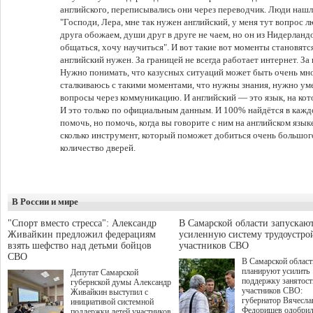
английского, переписывались они через переводчик. Люди нашли
"Господи, Лера, мне так нужен английский, у меня тут вопрос 
друга обожаем, души друг в друге не чаем, но он из Нидерландов
общаться, хочу научиться". И вот такие вот моменты становятс
английский нужен. За границей не всегда работает интернет. За 
Нужно понимать, что казусных ситуаций может быть очень мно
сталкиваюсь с такими моментами, что нужны знания, нужно ум
вопросы через коммуникацию. И английский — это язык, на ко
И это только по официальным данным. И 100% найдётся в кажд
помочь, но помочь, когда вы говорите с ним на английском язык
сколько инструмент, который поможет добиться очень большог
количество дверей.
В России и мире
"Спорт вместо стресса": Александр
В Самарской области запускаю
Живайкин предложил федерациям
усиленную систему трудоустро
взять шефство над детьми бойцов
участников СВО
СВО
В Самарской област
планируют усилить
Депутат Самарской
поддержку занятост
губернской думы Александр
участников СВО:
Живайкин выступил с
губернатор Вячесла
инициативой системной
Федорищев одобри
поддержки детей участников