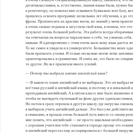
десятиклассников, и, естественно, знания языка были, нужно б
к репетитору, он помогал мне осваивать буквально всю базу, кот
пришлось освоить программу нескольких лет обучения, а до эт
фразы. Произносить их красиво могла, но знаний у меня практич
я очень сильно подняла и загустила свой язык, я поняла, что э
результат очень большой работы. Эта работа всегда оборачива
ты отвечаешь на вопросы параллельно о себе, ты узнаешь себя,
навыки. И одновременно с этим очень мало кому язык дается ле
То же самое я увидела и в университете. Большинство моих о
были прилагать усилия. И только несколько могли легко запоми
ориентировались в грамматике. И опять же, это было по секциям
то другое. Но все прилагали много усилий.
— Почему ты выбрала именно английский язык?
— В каком-то плане английский я не выбирала. Это он выбрал 
всё-таки русский и английский языки, и поэтому и в начальной 
преподавали английский, А в пятом классе мне было жизненно
чтобы не выглядеть глупенькой на фоне других одноклассников,
Но потом я сразу перешла в другую школу, где нагрузка снизилас
я выбирала учить английский дальше. Это был уже действитель
в гимназию, я прошла очень большой путь вместе со своим реп
мне понять, что английский — не просто школьная необходимо
с хорошим учителем тебе становится гораздо проще это осваив
и английский перестал еще ассоциироваться с большой нагрузко