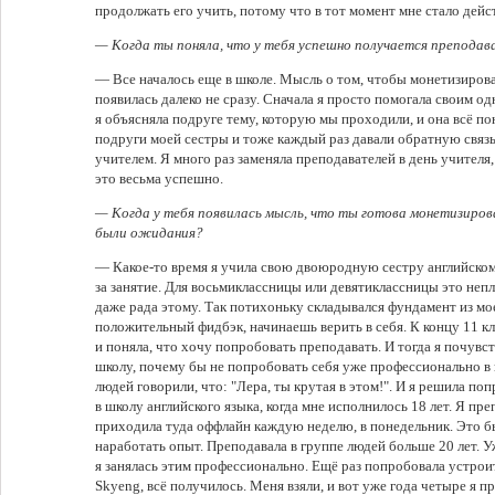
продолжать его учить, потому что в тот момент мне стало дейс
— Когда ты поняла, что у тебя успешно получается преподав
— Все началось еще в школе. Мысль о том, чтобы монетизироват
появилась далеко не сразу. Сначала я просто помогала своим 
я объясняла подруге тему, которую мы проходили, и она всё п
подруги моей сестры и тоже каждый раз давали обратную связь
учителем. Я много раз заменяла преподавателей в день учителя,
это весьма успешно.
— Когда у тебя появилась мысль, что ты готова монетизиров
были ожидания?
— Какое-то время я учила свою двоюродную сестру английскому
за занятие. Для восьмиклассницы или девятиклассницы это неп
даже рада этому. Так потихоньку складывался фундамент из мо
положительный фидбэк, начинаешь верить в себя. К концу 11 кла
и поняла, что хочу попробовать преподавать. И тогда я почувст
школу, почему бы не попробовать себя уже профессионально в 
людей говорили, что: "Лера, ты крутая в этом!". И я решила по
в школу английского языка, когда мне исполнилось 18 лет. Я пре
приходила туда оффлайн каждую неделю, в понедельник. Это бы
наработать опыт. Преподавала в группе людей больше 20 лет. У
я занялась этим профессионально. Ещё раз попробовала устрои
Skyeng, всё получилось. Меня взяли, и вот уже года четыре я