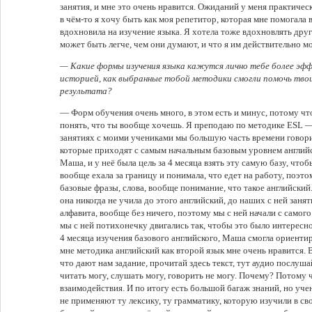
занятия, и мне это очень нравится. Ожиданий у меня практическ
в чём-то я хочу быть как моя репетитор, которая мне помогала 
вдохновила на изучение языка. Я хотела тоже вдохновлять други
может быть легче, чем они думают, и что я им действительно м
— Какие формы изучения языка кажутся лично тебе более э
историей, как выбранные тобой методики смогли помочь тво
результата?
— Форм обучения очень много, в этом есть и минус, потому ч
понять, что ты вообще хочешь. Я преподаю по методике ESL 
занятиях с моими учениками мы большую часть времени говорим
которые приходят с самым начальным базовым уровнем английс
Маша, и у неё была цель за 4 месяца взять эту самую базу, что
вообще ехала за границу и понимала, что едет на работу, поэто
базовые фразы, слова, вообще понимание, что такое английски
она никогда не учила до этого английский, до наших с ней заня
алфавита, вообще без ничего, поэтому мы с ней начали с самог
мы с ней потихонечку двигались так, чтобы это было интересн
4 месяца изучения базового английского, Маша смогла ориентир
мне методика английский как второй язык мне очень нравится. В
что дают нам задание, прочитай здесь текст, тут аудио послуша
читать могу, слушать могу, говорить не могу. Почему? Потому 
взаимодействия. И по итогу есть большой багаж знаний, но уче
не применяют ту лексику, ту грамматику, которую изучили в сво