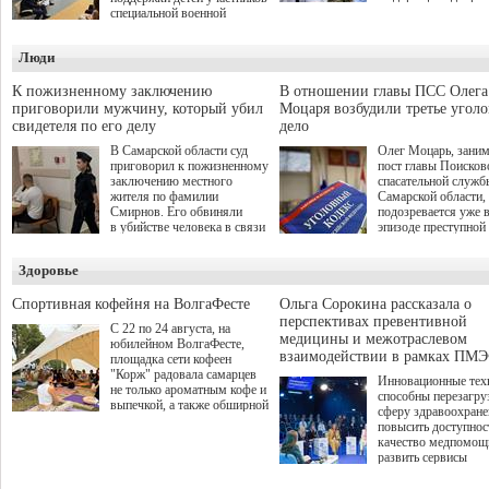
инициативы депутат
специальной военной
Самарской Губернс
операции через спортивные
Думы Александра
секции. Он озвучил ее на
Люди
Живайкина, направ
стратегической сессии
на трудоустройство 
"Помощь фронту и семьям
спокойную адаптац
участников СВО", которая
К пожизненному заключению
В отношении главы ПСС Олега
мирной жизни.
прошла в Отрадном 7
приговорили мужчину, который убил
Моцаря возбудили третье угол
августа.
свидетеля по его делу
дело
В Самарской области суд
Олег Моцарь, зани
приговорил к пожизненному
пост главы Поисков
заключению местного
спасательной служб
жителя по фамилии
Самарской области,
Смирнов. Его обвиняли
подозревается уже 
в убийстве человека в связи
эпизоде преступной
с выполнением
деятельности. Возб
им общественного долга.
третье уголовное де
Здоровье
о превышении полн
а сам он находится
Спортивная кофейня на ВолгаФесте
Ольга Сорокина рассказала о
перспективах превентивной
С 22 по 24 августа, на
медицины и межотраслевом
юбилейном ВолгаФесте,
взаимодействии в рамках ПМЭ
площадка сети кофеен
"Корж" радовала самарцев
Инновационные тех
не только ароматным кофе и
способны перезагру
выпечкой, а также обширной
сферу здравоохран
оздоровительной
повысить доступнос
программой. Спортивный
качество медпомощ
дебют пришёлся на начало
развить сервисы
летнего сезона. Команда
превентивной меди
сети кофеен ввела активную
Однако сфера MedT