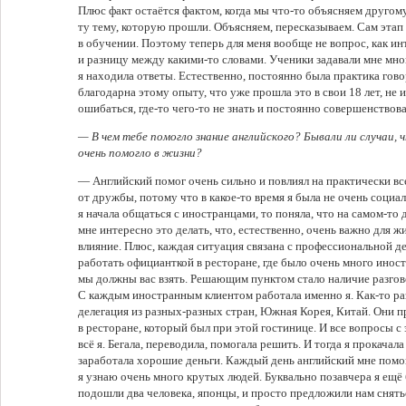
Плюс факт остаётся фактом, когда мы что-то объясняем другому
ту тему, которую прошли. Объясняем, пересказываем. Сам этап 
в обучении. Поэтому теперь для меня вообще не вопрос, как ин
и разницу между какими-то словами. Ученики задавали мне мно
я находила ответы. Естественно, постоянно была практика гово
благодарна этому опыту, что уже прошла это в свои 18 лет, не и
ошибаться, где-то чего-то не знать и постоянно совершенствова
— В чем тебе помогло знание английского? Бывали ли случаи, 
очень помогло в жизни?
— Английский помог очень сильно и повлиял на практически вс
от дружбы, потому что в какое-то время я была не очень социа
я начала общаться с иностранцами, то поняла, что на самом-то
мне интересно это делать, что, естественно, очень важно для жи
влияние. Плюс, каждая ситуация связана с профессиональной де
работать официанткой в ресторане, где было очень много инос
мы должны вас взять. Решающим пунктом стало наличие разгово
С каждым иностранным клиентом работала именно я. Как-то раз
делегация из разных-разных стран, Южная Корея, Китай. Они п
в ресторане, который был при этой гостинице. И все вопросы с
всё я. Бегала, переводила, помогала решить. И тогда я прокача
заработала хорошие деньги. Каждый день английский мне помо
я узнаю очень много крутых людей. Буквально позавчера я ещё
подошли два человека, японцы, и просто предложили нам снятьс