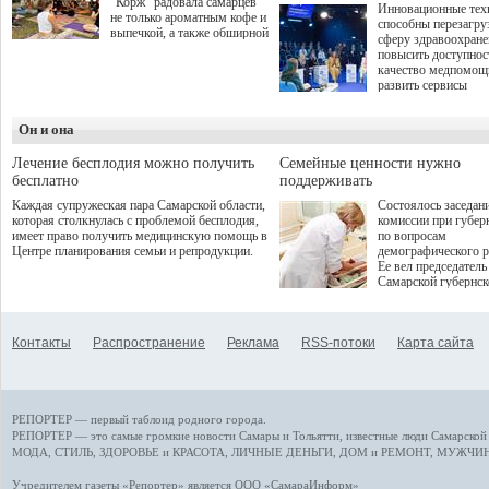
"Корж" радовала самарцев
Инновационные тех
не только ароматным кофе и
способны перезагру
выпечкой, а также обширной
сферу здравоохран
оздоровительной
повысить доступнос
программой. Спортивный
качество медпомощ
дебют пришёлся на начало
развить сервисы
летнего сезона. Команда
превентивной меди
сети кофеен ввела активную
Однако сфера MedT
деятельность в жизни для
Он и она
сталкивается с
гостей и самарцев.
определенными бар
К ним можно отнес
Лечение бесплодия можно получить
Семейные ценности нужно
регуляторные огран
бесплатно
поддерживать
этические вопросы,
Каждая супружеская пара Самарской области,
Состоялось заседан
возникающие при ра
которая столкнулась с проблемой бесплодия,
комиссии при губер
данными пациентов
имеет право получить медицинскую помощь в
по вопросам
более динамичного 
Центре планирования семьи и репродукции.
демографического р
проникновения инн
Ее вел председатель
сегмент необходимо
Самарской губернс
отраслевое взаимод
Виктор Сазонов.
государства, медиц
клиник и страховых
компаний. Об этом
Контакты
Распространение
Реклама
RSS-потоки
Карта сайта
рассказала Ольга С
член Совета директ
Страхового Дома В
ходе сессии "Развит
медицинских техно
РЕПОРТЕР — первый таблоид родного города.
ключ к повышению
качества жизни" в 
РЕПОРТЕР — это
самые громкие новости
Самары и Тольятти,
известные люди
Самарской 
ПМЭФ 2025. В дис
МОДА, СТИЛЬ
,
ЗДОРОВЬЕ и КРАСОТА
,
ЛИЧНЫЕ ДЕНЬГИ
,
ДОМ и РЕМОНТ
,
МУЖЧИН
также приняли учас
Министр здравоохр
Учредителем газеты «Репортер» является ООО «СамараИнформ»