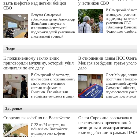
взять шефство над детьми бойцов
участников СВО
СВО
В Самарской област
планируют усилить
Депутат Самарской
поддержку занятост
губернской думы Александр
участников СВО:
Живайкин выступил с
губернатор Вячесла
инициативой системной
Федорищев одобри
поддержки детей участников
инициативы депутат
специальной военной
Самарской Губернс
операции через спортивные
Думы Александра
секции. Он озвучил ее на
Люди
Живайкина, направ
стратегической сессии
на трудоустройство 
"Помощь фронту и семьям
спокойную адаптац
участников СВО", которая
К пожизненному заключению
В отношении главы ПСС Олега
мирной жизни.
прошла в Отрадном 7
приговорили мужчину, который убил
Моцаря возбудили третье угол
августа.
свидетеля по его делу
дело
В Самарской области суд
Олег Моцарь, зани
приговорил к пожизненному
пост главы Поисков
заключению местного
спасательной служб
жителя по фамилии
Самарской области,
Смирнов. Его обвиняли
подозревается уже 
в убийстве человека в связи
эпизоде преступной
с выполнением
деятельности. Возб
им общественного долга.
третье уголовное де
Здоровье
о превышении полн
а сам он находится
Спортивная кофейня на ВолгаФесте
Ольга Сорокина рассказала о
перспективах превентивной
С 22 по 24 августа, на
медицины и межотраслевом
юбилейном ВолгаФесте,
взаимодействии в рамках ПМЭ
площадка сети кофеен