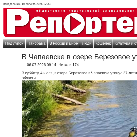
понедельник, 10 августа 2026 12:33
Под лупой
Панорама
В России и мире
Люди
Кошелек
Культура и с
В Чапаевске в озере Березовое 
06.07.2026 09:14
Читали 174
В субботу, 4 июля, в озере Березовое в Чапаевске утонул 37-л
области.