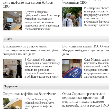
взять шефство над детьми бойцов
участников СВО
СВО
В Самарской област
планируют усилить
Депутат Самарской
поддержку занятост
губернской думы Александр
участников СВО:
Живайкин выступил с
губернатор Вячесла
инициативой системной
Федорищев одобри
поддержки детей участников
инициативы депутат
специальной военной
Самарской Губернс
операции через спортивные
Думы Александра
секции. Он озвучил ее на
Люди
Живайкина, направ
стратегической сессии
на трудоустройство 
"Помощь фронту и семьям
спокойную адаптац
участников СВО", которая
К пожизненному заключению
В отношении главы ПСС Олега
мирной жизни.
прошла в Отрадном 7
приговорили мужчину, который убил
Моцаря возбудили третье угол
августа.
свидетеля по его делу
дело
В Самарской области суд
Олег Моцарь, зани
приговорил к пожизненному
пост главы Поисков
заключению местного
спасательной служб
жителя по фамилии
Самарской области,
Смирнов. Его обвиняли
подозревается уже 
в убийстве человека в связи
эпизоде преступной
с выполнением
деятельности. Возб
им общественного долга.
третье уголовное де
Здоровье
о превышении полн
а сам он находится
Спортивная кофейня на ВолгаФесте
Ольга Сорокина рассказала о
перспективах превентивной
С 22 по 24 августа, на
медицины и межотраслевом
юбилейном ВолгаФесте,
взаимодействии в рамках ПМЭ
площадка сети кофеен