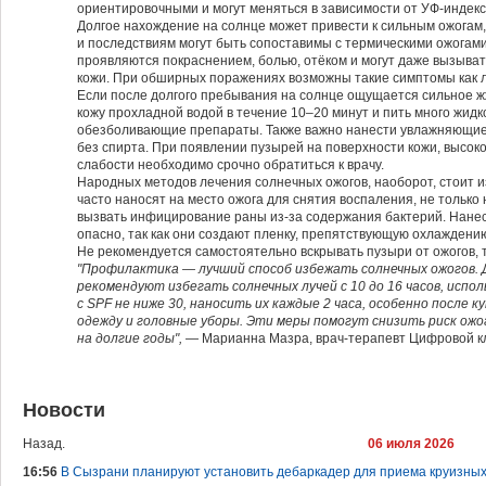
ориентировочными и могут меняться в зависимости от УФ-индекса
Долгое нахождение на солнце может привести к сильным ожогам,
и последствиям могут быть сопоставимы с термическими ожогами о
проявляются покраснением, болью, отёком и могут даже вызыва
кожи. При обширных поражениях возможны такие симптомы как ли
Если после долгого пребывания на солнце ощущается сильное жж
кожу прохладной водой в течение 10–20 минут и пить много жид
обезболивающие препараты. Также важно нанести увлажняющие 
без спирта. При появлении пузырей на поверхности кожи, высо
слабости необходимо срочно обратиться к врачу.
Народных методов лечения солнечных ожогов, наоборот, стоит из
часто наносят на место ожога для снятия воспаления, не только 
вызвать инфицирование раны из-за содержания бактерий. Нане
опасно, так как они создают пленку, препятствующую охлаждени
Не рекомендуется самостоятельно вскрывать пузыри от ожогов, т
"Профилактика — лучший способ избежать солнечных ожогов.
рекомендуют избегать солнечных лучей с 10 до 16 часов, исп
с SPF не ниже 30, наносить их каждые 2 часа, особенно после 
одежду и головные уборы. Эти меры помогут снизить риск ожо
на долгие годы",
— Марианна Мазра, врач-терапевт Цифровой кл
Новости
Назад.
06 июля 2026
16:56
В Сызрани планируют установить дебаркадер для приема круизны