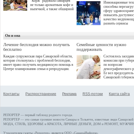
"Корж" радовала самарцев
Инновационные тех
не только ароматным кофе и
способны перезагру
выпечкой, а также обширной
сферу здравоохран
оздоровительной
повысить доступнос
программой. Спортивный
качество медпомощ
дебют пришёлся на начало
развить сервисы
летнего сезона. Команда
превентивной меди
сети кофеен ввела активную
Однако сфера MedT
деятельность в жизни для
Он и она
сталкивается с
гостей и самарцев.
определенными бар
К ним можно отнес
Лечение бесплодия можно получить
Семейные ценности нужно
регуляторные огран
бесплатно
поддерживать
этические вопросы,
Каждая супружеская пара Самарской области,
Состоялось заседан
возникающие при ра
которая столкнулась с проблемой бесплодия,
комиссии при губер
данными пациентов
имеет право получить медицинскую помощь в
по вопросам
более динамичного 
Центре планирования семьи и репродукции.
демографического р
проникновения инн
Ее вел председатель
сегмент необходимо
Самарской губернс
отраслевое взаимод
Виктор Сазонов.
государства, медиц
клиник и страховых
компаний. Об этом
Контакты
Распространение
Реклама
RSS-потоки
Карта сайта
рассказала Ольга С
член Совета директ
Страхового Дома В
ходе сессии "Развит
медицинских техно
РЕПОРТЕР — первый таблоид родного города.
ключ к повышению
качества жизни" в 
РЕПОРТЕР — это
самые громкие новости
Самары и Тольятти,
известные люди
Самарской 
ПМЭФ 2025. В дис
МОДА, СТИЛЬ
,
ЗДОРОВЬЕ и КРАСОТА
,
ЛИЧНЫЕ ДЕНЬГИ
,
ДОМ и РЕМОНТ
,
МУЖЧИН
также приняли учас
Министр здравоохр
Учредителем газеты «Репортер» является ООО «СамараИнформ»