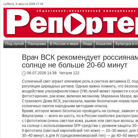
суббота, 8 августа 2026 17:16
Под лупой
Панорама
В России и мире
Люди
Кошелек
Культура и с
Врач ВСК рекомендует россиянам
солнце не больше 20-60 минут
06.07.2026 14:38
Читали 122
Солнечный свет играет ключевую роль в синтезе витамина D, п
регуляции циркадных ритмов. Однако важно помнить, что безопа
воздействие ультрафиолетовых (УФ) лучей может привести к осло
фотостарение, рак кожи, включая меланому. Марианна Мазра, в
Страхового Дома ВСК, рассказала, какова безопасная норма пре
солнечных ожогов народными методами опасна.
Время, которое можно безопасно проводить на солнце, зависит 
Фицпатрика — всего их шесть, но в России наиболее распростра
с I фототипом (очень светлая кожа, рыжие или светлые волосы,
на солнце с использованием SPF-средства с уровнем защиты 30–
II фототипа (светлый европейский тип кожи) — 20–30 минут, для 
30–40 минут, а для IV (средиземноморский тип) — до 40–60 мину