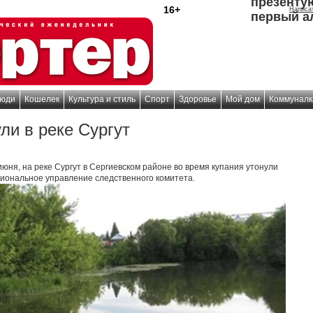
презенту
16+
Написа
первый а
юди
Кошелек
Культура и стиль
Спорт
Здоровье
Мой дом
Коммуналк
ли в реке Сургут
июня, на реке Сургут в Сергиевском районе во время купания утонули
егиональное управление следственного комитета.