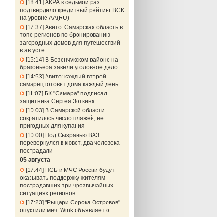
18:41
АКРА в седьмой раз
подтвердило кредитный рейтинг ВСК
на уровне АА(RU)
17:37
Авито: Самарская область в
топе регионов по бронированию
загородных домов для путешествий
в августе
15:14
В Безенчукском районе на
браконьера завели уголовное дело
14:53
Авито: каждый второй
самарец готовит дома каждый день
11:07
БК "Самара" подписал
защитника Сергея Зоткина
10:03
В Самарской области
сократилось число пляжей, не
пригодных для купания
10:00
Под Сызранью ВАЗ
перевернулся в кювет, два человека
пострадали
05 августа
17:44
ПСБ и МЧС России будут
оказывать поддержку жителям
пострадавших при чрезвычайных
ситуациях регионов
17:23
"Рыцари Сорока Островов"
опустили меч: Wink объявляет о