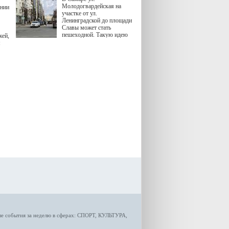
Молодогвардейская на
ении
участке от ул.
Ленинградской до площади
Славы может стать
пешеходной. Такую идею
жей,
озвучила министр
я
градостроительной политики
Самарской области
Екатерина Семенова.
ые
события за неделю
в сферах:
СПОРТ
,
КУЛЬТУРА,