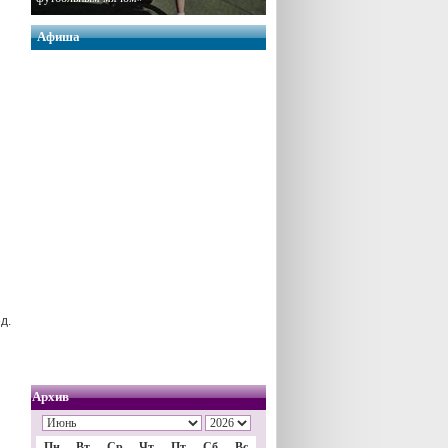
Афиша
д.
Архив
Пн
Вт
Ср
Чт
Пт
Сб
Вс