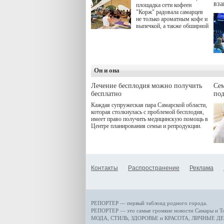
вз
площадка сети кофеен
"Корж" радовала самарцев
не только ароматным кофе и
выпечкой, а также обширной
оздоровительной
программой. Спортивный
дебют пришёлся на начало
летнего сезона. Команда
сети кофеен ввела активную
деятельность в жизни для
Он и она
гостей и самарцев.
Лечение бесплодия можно получить
Се
бесплатно
по
Каждая супружеская пара Самарской области,
которая столкнулась с проблемой бесплодия,
имеет право получить медицинскую помощь в
Центре планирования семьи и репродукции.
Контакты
Распространение
Реклама
РЕПОРТЕР — первый таблоид родного города.
РЕПОРТЕР — это
самые громкие новости
Самары и Т
МОДА, СТИЛЬ
,
ЗДОРОВЬЕ и КРАСОТА
,
ЛИЧНЫЕ ДЕ