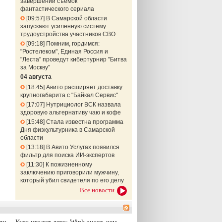
завершении съемок
фантастического сериала
09:57
В Самарской области
запускают усиленную систему
трудоустройства участников СВО
09:18
Помним, гордимся:
"Ростелеком", Единая Россия и
"Леста" проведут кибертурнир "Битва
за Москву"
04 августа
18:45
Авито расширяет доставку
крупногабарита с "Байкал Сервис"
17:07
Нутрициолог ВСК назвала
здоровую альтернативу чаю и кофе
15:48
Стала известна программа
Дня физкультурника в Самарской
области
13:18
В Авито Услугах появился
фильтр для поиска ИИ-экспертов
11:30
К пожизненному
заключению приговорили мужчину,
который убил свидетеля по его делу
Все новости