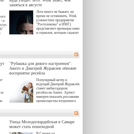
ли
Куда уходит лето: Wink знает, чем
заняться в августе
Лета много не бывает, но
время не остановить. Wink
вого
(совместное предприятие
 <a
"Ростелекома" и НМГ)
s/rytsari-
представляет премьеры кино
26"
и сериалов, которые скрасят
и
удлиняющиеся вечера
последнего летнего месяца.
атра
И пусть <a
href="https://wink.ru/series/kholod-
ма"
year-2026"
target="_blank">"Холод"
</a> (18+) останется только
вные
ут
"Рубашка для дикого настроения":
на экране — весь август по
ли
Авито и Дмитрий Журавлев обновят
четвергам продолжат
восприятие ресейла
выходить новые эпизоды
сериала, в котором
юк,
ют
Популярный актер и
беспощадным возмездием в
ьма
ведущий Дмитрий Журавлёв
духе графа Монте-Кристо
станет амбассадором
занимается наша
за
ресейла на Авито. Артист
современница.
намерен показать россиянам
, а
по
преимущества вторичного
ов,
рынка и сделать покупку
тобы
товаров с историей нормой
лия
для современного и умного
й.
тно,
человека.
а"
Улица Молодогвардейская в Самаре
ов
может стать пешеходной
 "И
В Самаре ул.