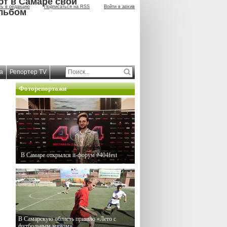
ют в Самаре свой
ть в редакцию
Подписаться на RSS
Войти в архив
льбом
а
Репортер TV
Фоторепортажи
В Самаре открылся it-форум #404fest
В Самарскую область пришло «Лето с
футбольным мячом»