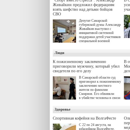
"Спорт вместо стресса": Александр
В С
Живайкин предложил федерациям
уси
взять шефство над детьми бойцов
уч
СВО
Депутат Самарской
губернской думы Александр
Живайкин выступил с
инициативой системной
поддержки детей участников
специальной военной
операции через спортивные
секции. Он озвучил ее на
Люди
стратегической сессии
"Помощь фронту и семьям
участников СВО", которая
К пожизненному заключению
В 
прошла в Отрадном 7
приговорили мужчину, который убил
Моц
августа.
свидетеля по его делу
дел
В Самарской области суд
приговорил к пожизненному
заключению местного
жителя по фамилии
Смирнов. Его обвиняли
в убийстве человека в связи
с выполнением
им общественного долга.
Здоровье
Спортивная кофейня на ВолгаФесте
Оль
пер
С 22 по 24 августа, на
ме
юбилейном ВолгаФесте,