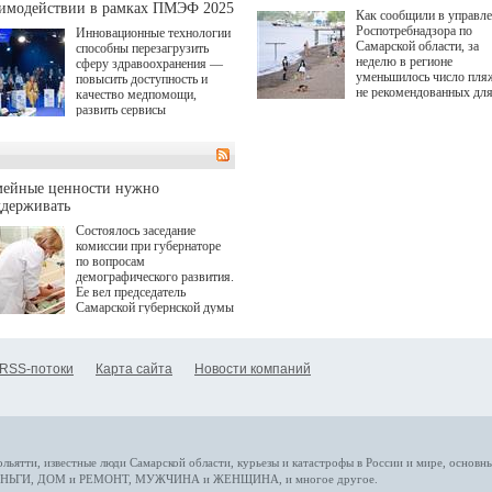
аимодействии в рамках ПМЭФ 2025
Как сообщили в управл
Роспотребнадзора по
Инновационные технологии
Самарской области, за
способны перезагрузить
неделю в регионе
сферу здравоохранения —
уменьшилось число пля
повысить доступность и
не рекомендованных дл
качество медпомощи,
купания.
развить сервисы
превентивной медицины.
Однако сфера MedTech
сталкивается с
определенными барьерами.
К ним можно отнести
мейные ценности нужно
регуляторные ограничения,
ддерживать
этические вопросы,
Состоялось заседание
возникающие при работе с
комиссии при губернаторе
данными пациентов. Для
по вопросам
более динамичного роста
демографического развития.
проникновения инноваций в
Ее вел председатель
сегмент необходимо кросс-
Самарской губернской думы
отраслевое взаимодействие
Виктор Сазонов.
государства, медицинских
клиник и страховых
компаний. Об этом
RSS-потоки
Карта сайта
Новости компаний
рассказала Ольга Сорокина,
член Совета директоров
Страхового Дома ВСК в
ходе сессии "Развитие
медицинских технологий —
ключ к повышению
качества жизни" в рамках
ольятти,
известные люди
Самарской области, курьезы и катастрофы
в России и мире
, основн
ПМЭФ 2025. В дискуссии
НЬГИ
,
ДОМ и РЕМОНТ
,
МУЖЧИНА и ЖЕНЩИНА
, и многое
другое
.