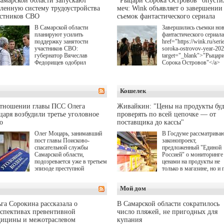
амарской области запускают
"Рыцари Сорока Островов" опусти
ленную систему трудоустройства
меч: Wink объявляет о завершении
астников СВО
съемок фантастического сериала
В Самарской области
Завершились съемки но
планируют усилить
фантастического сериала
поддержку занятости
href="https://wink.ru/serie
участников СВО:
soroka-ostrovov-year-20
губернатор Вячеслав
target="_blank">"Рыцар
Федорищев одобрил
Сорока Островов"</a>
инициативы депутата
(18+) для онлайн-киноте
Самарской Губернской
Wink (совместное
Думы Александра
предприятие "Ростелеко
Кошелек
Живайкина, направленные
и НМГ) по мотивам
на трудоустройство и более
одноименного романа
спокойную адаптацию к
Сергея Лукьяненко. Гла
отношении главы ПСС Олега
Живайкин: "Цены на продукты буд
мирной жизни.
роли в проекте исполни
аря возбудили третье уголовное
проверять по всей цепочке — от
Артем Кошман, Полина
о
поставщика до кассы"
Гухман, Вероника
Устимова, Олег Савост
Олег Моцарь, занимавший
В Госдуме рассматрива
Святослав Рогожан, Куз
пост главы Поисково-
законопроект,
Котрелёв, Никита
спасательной службы
предложенный "Единой
Кологривый, Елисей
Самарской области,
Россией" о мониторинге 
Чучилин, Александра
подозревается уже в третьем
ценами на продукты не
Нестерова, Ника Жукова
эпизоде преступной
только в магазине, но и 
также Михаил Пореченк
деятельности. Возбуждено
всей цепочке — от
Александр Обласов,
третье уголовное дело
поставщика до кассы. Ч
Мой дом
Дмитрий Куличков и Ю
о превышении полномочий,
в момент резкого
Волкова в роли родителе
а сам он находится в СИЗО.
подорожания было поня
Режиссер-постановщик
где именно цена "поехал
га Сорокина рассказала о
В Самарской области сократилось
проекта — Егор Чичкан
вверх и кто её разогнал.
спективах превентивной
число пляжей, не пригодных для
(сериалы "Комбинация",
дицины и межотраслевом
купания
снова здравствуйте!").