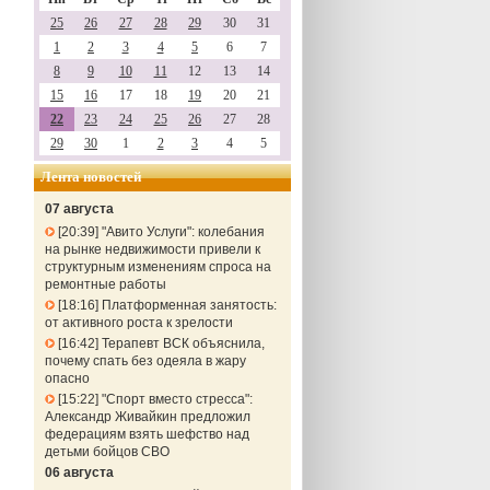
25
26
27
28
29
30
31
1
2
3
4
5
6
7
8
9
10
11
12
13
14
15
16
17
18
19
20
21
22
23
24
25
26
27
28
29
30
1
2
3
4
5
Лента новостей
07 августа
20:39
"Авито Услуги": колебания
на рынке недвижимости привели к
структурным изменениям спроса на
ремонтные работы
18:16
Платформенная занятость:
от активного роста к зрелости
16:42
Терапевт ВСК объяснила,
почему спать без одеяла в жару
опасно
15:22
"Спорт вместо стресса":
Александр Живайкин предложил
федерациям взять шефство над
детьми бойцов СВО
06 августа