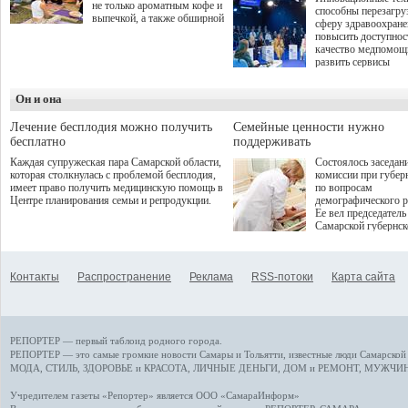
не только ароматным кофе и
способны перезагру
выпечкой, а также обширной
сферу здравоохран
оздоровительной
повысить доступнос
программой. Спортивный
качество медпомощ
дебют пришёлся на начало
развить сервисы
летнего сезона. Команда
превентивной меди
сети кофеен ввела активную
Однако сфера MedT
деятельность в жизни для
Он и она
сталкивается с
гостей и самарцев.
определенными бар
К ним можно отнес
Лечение бесплодия можно получить
Семейные ценности нужно
регуляторные огран
бесплатно
поддерживать
этические вопросы,
Каждая супружеская пара Самарской области,
Состоялось заседан
возникающие при ра
которая столкнулась с проблемой бесплодия,
комиссии при губер
данными пациентов
имеет право получить медицинскую помощь в
по вопросам
более динамичного 
Центре планирования семьи и репродукции.
демографического р
проникновения инн
Ее вел председатель
сегмент необходимо
Самарской губернс
отраслевое взаимод
Виктор Сазонов.
государства, медиц
клиник и страховых
компаний. Об этом
Контакты
Распространение
Реклама
RSS-потоки
Карта сайта
рассказала Ольга С
член Совета директ
Страхового Дома В
ходе сессии "Развит
медицинских техно
РЕПОРТЕР — первый таблоид родного города.
ключ к повышению
качества жизни" в 
РЕПОРТЕР — это
самые громкие новости
Самары и Тольятти,
известные люди
Самарской 
ПМЭФ 2025. В дис
МОДА, СТИЛЬ
,
ЗДОРОВЬЕ и КРАСОТА
,
ЛИЧНЫЕ ДЕНЬГИ
,
ДОМ и РЕМОНТ
,
МУЖЧИН
также приняли учас
Министр здравоохр
Учредителем газеты «Репортер» является ООО «СамараИнформ»
РФ Михаил Мурашк