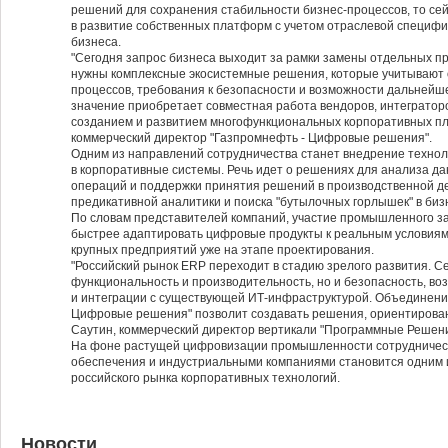
решений для сохранения стабильности бизнес-процессов, то се
в развитие собственных платформ с учетом отраслевой специфи
бизнеса.
"Сегодня запрос бизнеса выходит за рамки замены отдельных п
нужны комплексные экосистемные решения, которые учитывают
процессов, требования к безопасности и возможности дальнейш
значение приобретает совместная работа вендоров, интеграто
созданием и развитием многофункциональных корпоративных пл
коммерческий директор "Газпромнефть - Цифровые решения".
Одним из направлений сотрудничества станет внедрение технол
в корпоративные системы. Речь идет о решениях для анализа д
операций и поддержки принятия решений в производственной де
предикативной аналитики и поиска "бутылочных горлышек" в биз
По словам представителей компаний, участие промышленного за
быстрее адаптировать цифровые продукты к реальным условиям
крупных предприятий уже на этапе проектирования.
"Российский рынок ERP переходит в стадию зрелого развития. С
функциональность и производительность, но и безопасность, в
и интеграции с существующей ИТ-инфраструктурой. Объединение
Цифровые решения" позволит создавать решения, ориентирован
Саутин, коммерческий директор вертикали "Программные Решени
На фоне растущей цифровизации промышленности сотрудничест
обеспечения и индустриальными компаниями становится одним 
российского рынка корпоративных технологий.
Новости