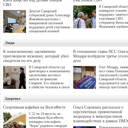
взять шефство над детьми бойцов
участников СВО
СВО
В Самарской област
планируют усилить
Депутат Самарской
поддержку занятост
губернской думы Александр
участников СВО:
Живайкин выступил с
губернатор Вячесла
инициативой системной
Федорищев одобри
поддержки детей участников
инициативы депутат
специальной военной
Самарской Губернс
операции через спортивные
Думы Александра
секции. Он озвучил ее на
Люди
Живайкина, направ
стратегической сессии
на трудоустройство 
"Помощь фронту и семьям
спокойную адаптац
участников СВО", которая
К пожизненному заключению
В отношении главы ПСС Олега
мирной жизни.
прошла в Отрадном 7
приговорили мужчину, который убил
Моцаря возбудили третье угол
августа.
свидетеля по его делу
дело
В Самарской области суд
Олег Моцарь, зани
приговорил к пожизненному
пост главы Поисков
заключению местного
спасательной служб
жителя по фамилии
Самарской области,
Смирнов. Его обвиняли
подозревается уже 
в убийстве человека в связи
эпизоде преступной
с выполнением
деятельности. Возб
им общественного долга.
третье уголовное де
Здоровье
о превышении полн
а сам он находится
Спортивная кофейня на ВолгаФесте
Ольга Сорокина рассказала о
перспективах превентивной
С 22 по 24 августа, на
медицины и межотраслевом
юбилейном ВолгаФесте,
взаимодействии в рамках ПМЭ
площадка сети кофеен
"Корж" радовала самарцев
Инновационные тех