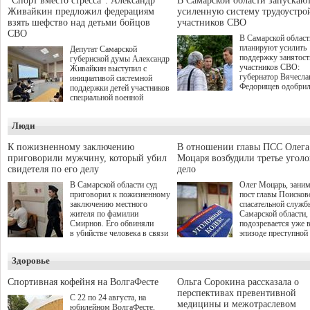
"Спорт вместо стресса": Александр
В Самарской области запускаю
Живайкин предложил федерациям
усиленную систему трудоустро
взять шефство над детьми бойцов
участников СВО
СВО
В Самарской област
планируют усилить
Депутат Самарской
поддержку занятост
губернской думы Александр
участников СВО:
Живайкин выступил с
губернатор Вячесла
инициативой системной
Федорищев одобри
поддержки детей участников
инициативы депутат
специальной военной
Самарской Губернс
операции через спортивные
Думы Александра
секции. Он озвучил ее на
Люди
Живайкина, направ
стратегической сессии
на трудоустройство 
"Помощь фронту и семьям
спокойную адаптац
участников СВО", которая
К пожизненному заключению
В отношении главы ПСС Олега
мирной жизни.
прошла в Отрадном 7
приговорили мужчину, который убил
Моцаря возбудили третье угол
августа.
свидетеля по его делу
дело
В Самарской области суд
Олег Моцарь, зани
приговорил к пожизненному
пост главы Поисков
заключению местного
спасательной служб
жителя по фамилии
Самарской области,
Смирнов. Его обвиняли
подозревается уже 
в убийстве человека в связи
эпизоде преступной
с выполнением
деятельности. Возб
им общественного долга.
третье уголовное де
Здоровье
о превышении полн
а сам он находится
Спортивная кофейня на ВолгаФесте
Ольга Сорокина рассказала о
перспективах превентивной
С 22 по 24 августа, на
медицины и межотраслевом
юбилейном ВолгаФесте,