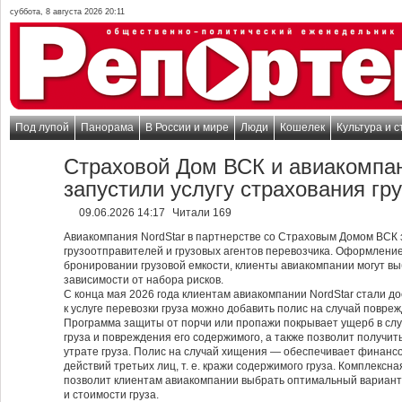
суббота, 8 августа 2026 20:11
Под лупой
Панорама
В России и мире
Люди
Кошелек
Культура и с
Страховой Дом ВСК и авиакомпан
запустили услугу страхования гр
09.06.2026 14:17
Читали 169
Авиакомпания NordStar в партнерстве со Страховым Домом ВСК 
грузоотправителей и грузовых агентов перевозчика. Оформление
бронировании грузовой емкости, клиенты авиакомпании могут выб
зависимости от набора рисков.
С конца мая 2026 года клиентам авиакомпании NordStar стали 
к услуге перевозки груза можно добавить полис на случай повреж
Программа защиты от порчи или пропажи покрывает ущерб в слу
груза и повреждения его содержимого, а также позволит получи
утрате груза. Полис на случай хищения — обеспечивает финанс
действий третьих лиц, т. е. кражи содержимого груза. Комплекс
позволит клиентам авиакомпании выбрать оптимальный вариант 
и стоимости груза.