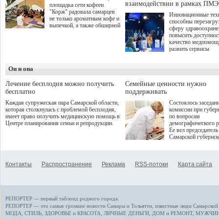
взаимодействии в рамках ПМЭ
площадка сети кофеен
"Корж" радовала самарцев
Инновационные тех
не только ароматным кофе и
способны перезагру
выпечкой, а также обширной
сферу здравоохран
оздоровительной
повысить доступнос
программой. Спортивный
качество медпомощ
дебют пришёлся на начало
развить сервисы
летнего сезона. Команда
превентивной меди
сети кофеен ввела активную
Однако сфера MedT
деятельность в жизни для
Он и она
сталкивается с
гостей и самарцев.
определенными бар
К ним можно отнес
Лечение бесплодия можно получить
Семейные ценности нужно
регуляторные огран
бесплатно
поддерживать
этические вопросы,
Каждая супружеская пара Самарской области,
Состоялось заседан
возникающие при ра
которая столкнулась с проблемой бесплодия,
комиссии при губер
данными пациентов
имеет право получить медицинскую помощь в
по вопросам
более динамичного 
Центре планирования семьи и репродукции.
демографического р
проникновения инн
Ее вел председатель
сегмент необходимо
Самарской губернс
отраслевое взаимод
Виктор Сазонов.
государства, медиц
клиник и страховых
компаний. Об этом
Контакты
Распространение
Реклама
RSS-потоки
Карта сайта
рассказала Ольга С
член Совета директ
Страхового Дома В
ходе сессии "Развит
медицинских техно
РЕПОРТЕР — первый таблоид родного города.
ключ к повышению
качества жизни" в 
РЕПОРТЕР — это
самые громкие новости
Самары и Тольятти,
известные люди
Самарской 
ПМЭФ 2025. В дис
МОДА, СТИЛЬ
,
ЗДОРОВЬЕ и КРАСОТА
,
ЛИЧНЫЕ ДЕНЬГИ
,
ДОМ и РЕМОНТ
,
МУЖЧИН