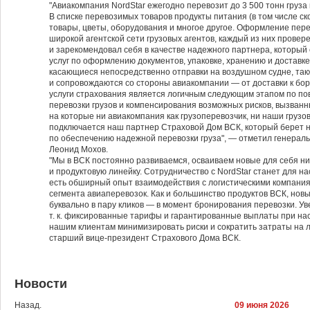
"Авиакомпания NordStar ежегодно перевозит до 3 500 тонн груза
В списке перевозимых товаров продукты питания (в том числе с
товары, цветы, оборудования и многое другое. Оформление пер
широкой агентской сети грузовых агентов, каждый из них провер
и зарекомендовал себя в качестве надежного партнера, который
услуг по оформлению документов, упаковке, хранению и доставке
касающиеся непосредственно отправки на воздушном судне, та
и сопровождаются со стороны авиакомпании — от доставки к бор
услуги страхования является логичным следующим этапом по п
перевозки грузов и компенсирования возможных рисков, вызван
на которые ни авиакомпания как грузоперевозчик, ни наши грузов
подключается наш партнер Страховой Дом ВСК, который берет н
по обеспечению надежной перевозки груза", — отметил генерал
Леонид Мохов.
"Мы в ВСК постоянно развиваемся, осваиваем новые для себя н
и продуктовую линейку. Сотрудничество с NordStar станет для н
есть обширный опыт взаимодействия с логистическими компани
сегмента авиаперевозок. Как и большинство продуктов ВСК, нов
буквально в пару кликов — в момент бронирования перевозки. Ув
т. к. фиксированные тарифы и гарантированные выплаты при на
нашим клиентам минимизировать риски и сократить затраты на л
старший вице-президент Страхового Дома ВСК.
Новости
Назад.
09 июня 2026