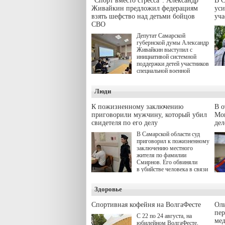
"Спорт вместо стресса": Александр
В С
Живайкин предложил федерациям
уси
взять шефство над детьми бойцов
уч
СВО
Депутат Самарской
губернской думы Александр
Живайкин выступил с
инициативой системной
поддержки детей участников
специальной военной
операции через спортивные
секции. Он озвучил ее на
Люди
стратегической сессии
"Помощь фронту и семьям
участников СВО", которая
К пожизненному заключению
В 
прошла в Отрадном 7
приговорили мужчину, который убил
Моц
августа.
свидетеля по его делу
дел
В Самарской области суд
приговорил к пожизненному
заключению местного
жителя по фамилии
Смирнов. Его обвиняли
в убийстве человека в связи
с выполнением
им общественного долга.
Здоровье
Спортивная кофейня на ВолгаФесте
Оль
пер
С 22 по 24 августа, на
ме
юбилейном ВолгаФесте,