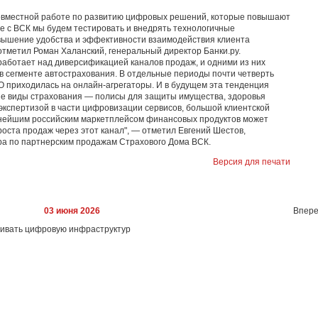
совместной работе по развитию цифровых решений, которые повышают
те с ВСК мы будем тестировать и внедрять технологичные
вышение удобства и эффективности взаимодействия клиента
отметил Роман Халанский, генеральный директор Банки.ру.
аботает над диверсификацией каналов продаж, и одними из них
в сегменте автострахования. В отдельные периоды почти четверть
приходилась на онлайн-агрегаторы. И в будущем эта тенденция
ие виды страхования — полисы для защиты имущества, здоровья
 экспертизой в части цифровизации сервисов, большой клиентской
пнейшим российским маркетплейсом финансовых продуктов может
оста продаж через этот канал", — отметил Евгений Шестов,
ра по партнерским продажам Страхового Дома ВСК.
Версия для печати
03 июня 2026
Впере
вивать цифровую инфраструктур