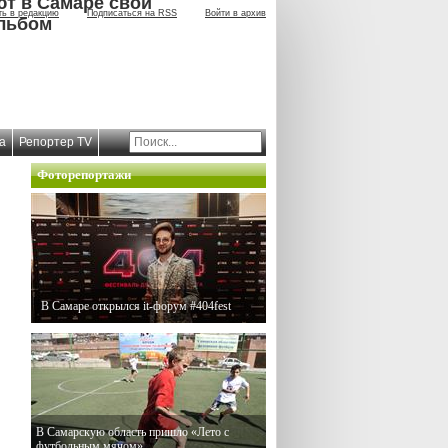
ют в Самаре свой
ть в редакцию
Подписаться на RSS
Войти в архив
льбом
а
Репортер TV
Фоторепортажи
В Самаре открылся it-форум #404fest
В Самарскую область пришло «Лето с
футбольным мячом»