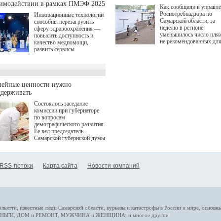
аимодействии в рамках ПМЭФ 2025
Как сообщили в управл
Роспотребнадзора по
Инновационные технологии
Самарской области, за
способны перезагрузить
неделю в регионе
сферу здравоохранения —
уменьшилось число пля
повысить доступность и
не рекомендованных дл
качество медпомощи,
купания.
развить сервисы
превентивной медицины.
Однако сфера MedTech
сталкивается с
определенными барьерами.
К ним можно отнести
мейные ценности нужно
регуляторные ограничения,
ддерживать
этические вопросы,
Состоялось заседание
возникающие при работе с
комиссии при губернаторе
данными пациентов. Для
по вопросам
более динамичного роста
демографического развития.
проникновения инноваций в
Ее вел председатель
сегмент необходимо кросс-
Самарской губернской думы
отраслевое взаимодействие
Виктор Сазонов.
государства, медицинских
клиник и страховых
компаний. Об этом
RSS-потоки
Карта сайта
Новости компаний
рассказала Ольга Сорокина,
член Совета директоров
Страхового Дома ВСК в
ходе сессии "Развитие
медицинских технологий —
ключ к повышению
качества жизни" в рамках
ольятти,
известные люди
Самарской области, курьезы и катастрофы
в России и мире
, основн
ПМЭФ 2025. В дискуссии
НЬГИ
,
ДОМ и РЕМОНТ
,
МУЖЧИНА и ЖЕНЩИНА
, и многое
другое
.