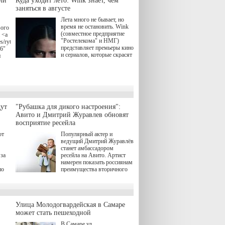
ли
Куда уходит лето: Wink знает, чем
заняться в августе
Лета много не бывает, но
время не остановить. Wink
вого
(совместное предприятие
 <a
"Ростелекома" и НМГ)
s/rytsari-
представляет премьеры кино
26"
и сериалов, которые скрасят
и
удлиняющиеся вечера
последнего летнего месяца.
атра
И пусть <a
href="https://wink.ru/series/kholod-
ма"
year-2026"
target="_blank">"Холод"
</a> (18+) останется только
вные
ут
"Рубашка для дикого настроения":
на экране — весь август по
ли
Авито и Дмитрий Журавлев обновят
четвергам продолжат
восприятие ресейла
выходить новые эпизоды
сериала, в котором
юк,
ют
Популярный актер и
беспощадным возмездием в
ьма
ведущий Дмитрий Журавлёв
духе графа Монте-Кристо
станет амбассадором
занимается наша
за
ресейла на Авито. Артист
современница.
намерен показать россиянам
, а
по
преимущества вторичного
ов,
рынка и сделать покупку
тобы
товаров с историей нормой
лия
для современного и умного
й.
тно,
человека.
а"
Улица Молодогвардейская в Самаре
ов
может стать пешеходной
 "И
В Самаре ул.