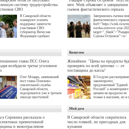
амарской области запускают
"Рыцари Сорока Островов" опусти
ленную систему трудоустройства
меч: Wink объявляет о завершении
астников СВО
съемок фантастического сериала
В Самарской области
Завершились съемки но
планируют усилить
фантастического сериала
поддержку занятости
href="https://wink.ru/serie
участников СВО:
soroka-ostrovov-year-20
губернатор Вячеслав
target="_blank">"Рыцар
Федорищев одобрил
Сорока Островов"</a>
инициативы депутата
(18+) для онлайн-киноте
Самарской Губернской
Wink (совместное
Думы Александра
предприятие "Ростелеко
Кошелек
Живайкина, направленные
и НМГ) по мотивам
на трудоустройство и более
одноименного романа
спокойную адаптацию к
Сергея Лукьяненко. Гла
отношении главы ПСС Олега
Живайкин: "Цены на продукты буд
мирной жизни.
роли в проекте исполни
аря возбудили третье уголовное
проверять по всей цепочке — от
Артем Кошман, Полина
о
поставщика до кассы"
Гухман, Вероника
Устимова, Олег Савост
Олег Моцарь, занимавший
В Госдуме рассматрива
Святослав Рогожан, Куз
пост главы Поисково-
законопроект,
Котрелёв, Никита
спасательной службы
предложенный "Единой
Кологривый, Елисей
Самарской области,
Россией" о мониторинге 
Чучилин, Александра
подозревается уже в третьем
ценами на продукты не
Нестерова, Ника Жукова
эпизоде преступной
только в магазине, но и 
также Михаил Пореченк
деятельности. Возбуждено
всей цепочке — от
Александр Обласов,
третье уголовное дело
поставщика до кассы. Ч
Мой дом
Дмитрий Куличков и Ю
о превышении полномочий,
в момент резкого
Волкова в роли родителе
а сам он находится в СИЗО.
подорожания было поня
Режиссер-постановщик
где именно цена "поехал
га Сорокина рассказала о
В Самарской области сократилось
проекта — Егор Чичкан
вверх и кто её разогнал.
спективах превентивной
число пляжей, не пригодных для
(сериалы "Комбинация",
дицины и межотраслевом
купания
снова здравствуйте!").