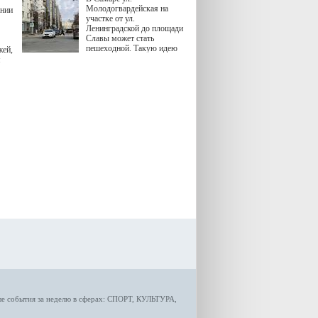
Молодогвардейская на
ении
участке от ул.
Ленинградской до площади
Славы может стать
пешеходной. Такую идею
жей,
озвучила министр
я
градостроительной политики
Самарской области
Екатерина Семенова.
ые
события за неделю
в сферах:
СПОРТ
,
КУЛЬТУРА,