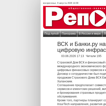
воскресенье, 9 августа 2026 14:09
Под лупой
Панорама
В России и мире
Л
ВСК и Банки.ру н
цифровую инфрас
03.06.2026 17:13
Читали 195
Страховой Дом ВСК и финансовый м
международного экономического фо
цифровых финансовых сервисов и 
Договор о сотрудничестве был под
продажам Страхового Дома ВСК Ев
Халанским.
Соглашение предполагает совместн
сервисов и клиентских решений, в
и бронирования страховых продукт
обслуживания.
Кроме того, партнеры планируют со
InsurTech направления, развития 