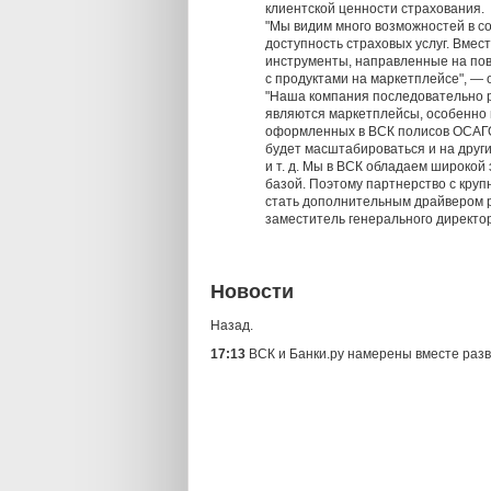
клиентской ценности страхования.
"Мы видим много возможностей в 
доступность страховых услуг. Вмес
инструменты, направленные на по
с продуктами на маркетплейсе", — 
"Наша компания последовательно р
являются маркетплейсы, особенно 
оформленных в ВСК полисов ОСАГО 
будет масштабироваться и на друг
и т. д. Мы в ВСК обладаем широкой
базой. Поэтому партнерство с кру
стать дополнительным драйвером р
заместитель генерального директо
Новости
Назад.
17:13
ВСК и Банки.ру намерены вместе раз