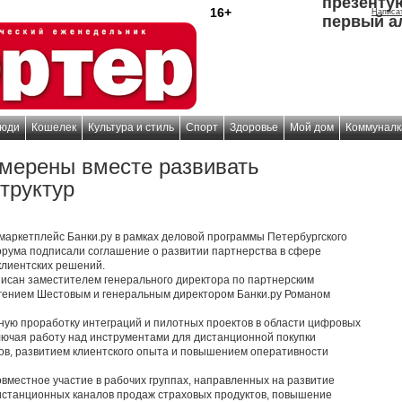
презенту
16+
Написа
первый а
юди
Кошелек
Культура и стиль
Спорт
Здоровье
Мой дом
Коммуналк
амерены вместе развивать
труктур
аркетплейс Банки.ру в рамках деловой программы Петербургского
рума подписали соглашение о развитии партнерства в сфере
клиентских решений.
писан заместителем генерального директора по партнерским
гением Шестовым и генеральным директором Банки.ру Романом
ую проработку интеграций и пилотных проектов в области цифровых
ключая работу над инструментами для дистанционной покупки
ов, развитием клиентского опыта и повышением оперативности
вместное участие в рабочих группах, направленных на развитие
дистанционных каналов продаж страховых продуктов, повышение