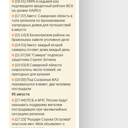
18:41
АКРА в седьмой раз
подтвердило кредитный рейтинг ВСК
на уровне АА(RU)
17:37
Авито: Самарская область в
топе регионов по бронированию
загородных домов для путешествий
в августе
15:14
В Безенчукском районе на
браконьера завели уголовное дело
14:53
Авито: каждый второй
самарец готовит дома каждый день
11:07
БК "Самара" подписал
защитника Сергея Зоткина
10:03
В Самарской области
сократилось число пляжей, не
пригодных для купания
10:00
Под Сызранью ВАЗ
перевернулся в кювет, два человека
пострадали
05 августа
17:44
ПСБ и МЧС России будут
оказывать поддержку жителям
пострадавших при чрезвычайных
ситуациях регионов
17:23
"Рыцари Сорока Островов"
опустили меч: Wink объявляет о