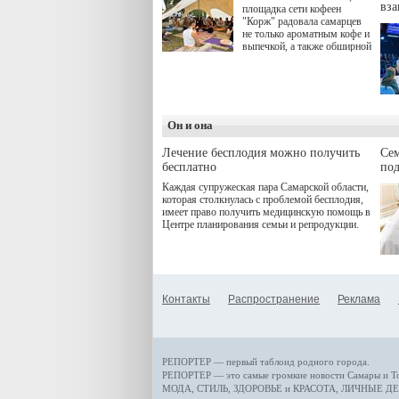
вз
площадка сети кофеен
"Корж" радовала самарцев
не только ароматным кофе и
выпечкой, а также обширной
оздоровительной
программой. Спортивный
дебют пришёлся на начало
летнего сезона. Команда
сети кофеен ввела активную
деятельность в жизни для
Он и она
гостей и самарцев.
Лечение бесплодия можно получить
Се
бесплатно
по
Каждая супружеская пара Самарской области,
которая столкнулась с проблемой бесплодия,
имеет право получить медицинскую помощь в
Центре планирования семьи и репродукции.
Контакты
Распространение
Реклама
РЕПОРТЕР — первый таблоид родного города.
РЕПОРТЕР — это
самые громкие новости
Самары и Т
МОДА, СТИЛЬ
,
ЗДОРОВЬЕ и КРАСОТА
,
ЛИЧНЫЕ ДЕ