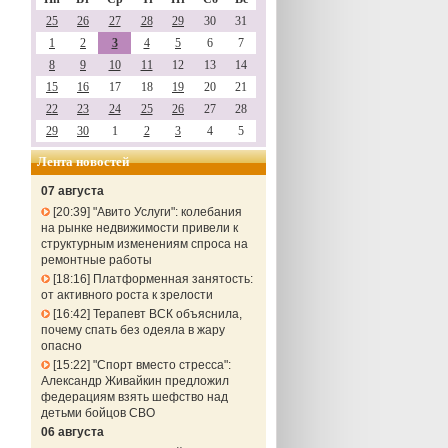
25
26
27
28
29
30
31
1
2
3
4
5
6
7
8
9
10
11
12
13
14
15
16
17
18
19
20
21
22
23
24
25
26
27
28
29
30
1
2
3
4
5
Лента новостей
07 августа
20:39
"Авито Услуги": колебания
на рынке недвижимости привели к
структурным изменениям спроса на
ремонтные работы
18:16
Платформенная занятость:
от активного роста к зрелости
16:42
Терапевт ВСК объяснила,
почему спать без одеяла в жару
опасно
15:22
"Спорт вместо стресса":
Александр Живайкин предложил
федерациям взять шефство над
детьми бойцов СВО
06 августа