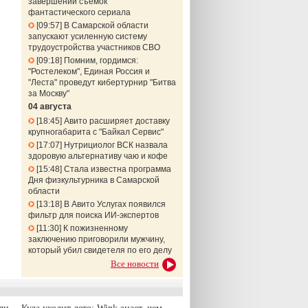
завершении съемок
фантастического сериала
09:57
В Самарской области
запускают усиленную систему
трудоустройства участников СВО
09:18
Помним, гордимся:
"Ростелеком", Единая Россия и
"Леста" проведут кибертурнир "Битва
за Москву"
04 августа
18:45
Авито расширяет доставку
крупногабарита с "Байкал Сервис"
17:07
Нутрициолог ВСК назвала
здоровую альтернативу чаю и кофе
15:48
Стала известна программа
Дня физкультурника в Самарской
области
13:18
В Авито Услугах появился
фильтр для поиска ИИ-экспертов
11:30
К пожизненному
заключению приговорили мужчину,
который убил свидетеля по его делу
Все новости