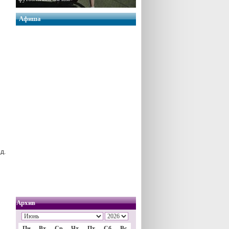
Афиша
д.
Архив
Пн
Вт
Ср
Чт
Пт
Сб
Вс