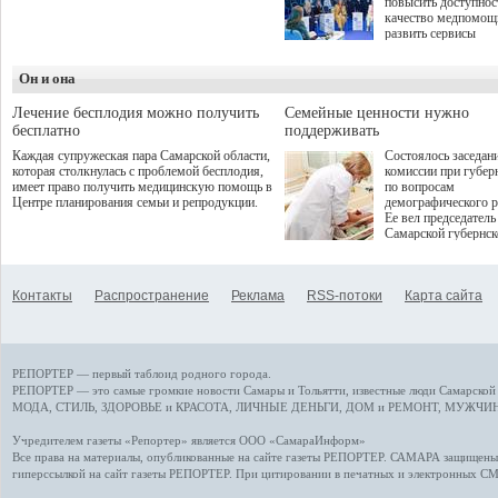
повысить доступнос
программой. Спортивный
качество медпомощ
дебют пришёлся на начало
развить сервисы
летнего сезона. Команда
превентивной меди
сети кофеен ввела активную
Однако сфера MedT
деятельность в жизни для
Он и она
сталкивается с
гостей и самарцев.
определенными бар
К ним можно отнес
Лечение бесплодия можно получить
Семейные ценности нужно
регуляторные огран
бесплатно
поддерживать
этические вопросы,
Каждая супружеская пара Самарской области,
Состоялось заседан
возникающие при ра
которая столкнулась с проблемой бесплодия,
комиссии при губер
данными пациентов
имеет право получить медицинскую помощь в
по вопросам
более динамичного 
Центре планирования семьи и репродукции.
демографического р
проникновения инн
Ее вел председатель
сегмент необходимо
Самарской губернс
отраслевое взаимод
Виктор Сазонов.
государства, медиц
клиник и страховых
компаний. Об этом
Контакты
Распространение
Реклама
RSS-потоки
Карта сайта
рассказала Ольга С
член Совета директ
Страхового Дома В
ходе сессии "Развит
медицинских техно
РЕПОРТЕР — первый таблоид родного города.
ключ к повышению
качества жизни" в 
РЕПОРТЕР — это
самые громкие новости
Самары и Тольятти,
известные люди
Самарской 
ПМЭФ 2025. В дис
МОДА, СТИЛЬ
,
ЗДОРОВЬЕ и КРАСОТА
,
ЛИЧНЫЕ ДЕНЬГИ
,
ДОМ и РЕМОНТ
,
МУЖЧИН
также приняли учас
Министр здравоохр
Учредителем газеты «Репортер» является ООО «СамараИнформ»
РФ Михаил Мурашк
Все права на материалы, опубликованные на сайте газеты
РЕПОРТЕР
. САМАРА защищены. 
представители
гиперссылкой на сайт газеты РЕПОРТЕР. При цитировании в печатных и электронных С
Государственной Д