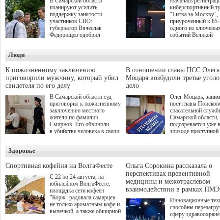
В Самарской области
Началась регистрац
планируют усилить
киберспортивный т
поддержку занятости
"Битва за Москву",
участников СВО:
приуроченный к 85
губернатор Вячеслав
одного из ключевы
Федорищев одобрил
событий Великой
инициативы депутата
Отечественной войн
Самарской Губернской
Организаторами
Люди
Думы Александра
соревнования по он
Живайкина, направленные
игре "Мир танков"
на трудоустройство и более
выступили "Ростеле
К пожизненному заключению
В отношении главы ПСС Олега
спокойную адаптацию к
партия "Единая Рос
приговорили мужчину, который убил
Моцаря возбудили третье угол
мирной жизни.
игровая студия "Лес
свидетеля по его делу
дело
Музей Победы.
В Самарской области суд
Олег Моцарь, зани
приговорил к пожизненному
пост главы Поисков
заключению местного
спасательной служб
жителя по фамилии
Самарской области,
Смирнов. Его обвиняли
подозревается уже 
в убийстве человека в связи
эпизоде преступной
с выполнением
деятельности. Возб
им общественного долга.
третье уголовное де
Здоровье
о превышении полн
а сам он находится
Спортивная кофейня на ВолгаФесте
Ольга Сорокина рассказала о
перспективах превентивной
С 22 по 24 августа, на
медицины и межотраслевом
юбилейном ВолгаФесте,
взаимодействии в рамках ПМЭ
площадка сети кофеен
"Корж" радовала самарцев
Инновационные тех
не только ароматным кофе и
способны перезагру
выпечкой, а также обширной
сферу здравоохран
оздоровительной