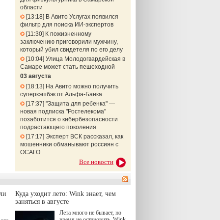
области
13:18
В Авито Услугах появился
фильтр для поиска ИИ-экспертов
11:30
К пожизненному
заключению приговорили мужчину,
который убил свидетеля по его делу
10:04
Улица Молодогвардейская в
Самаре может стать пешеходной
03 августа
18:13
На Авито можно получить
суперкэшбэк от Альфа-Банка
17:37
"Защита для ребенка" —
новая подписка "Ростелекома"
позаботится о кибербезопасности
подрастающего поколения
17:17
Эксперт ВСК рассказал, как
мошенники обманывают россиян с
ОСАГО
Все новости
ли
Куда уходит лето: Wink знает, чем
заняться в августе
Лета много не бывает, но
время не остановить. Wink