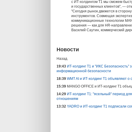
с ИТ-холдингом Т1 мы сможем быст
и государственных клиентов", — о
"Сегодня рынок движется в сторон
инструментов. Совмещая экспертиз
коммуникационные технологии MAN
решения — как для HR-направления,
Василий Саутин, коммерческий дир
Новости
Назад.
19:43
ИТ-холдинг Т1 и "ИКС Безопасность" 
информационной безопасности
18:39
WMT AI и ИТ-холдинг Т1 объявляют о 
15:39
MANGO OFFICE и ИТ-холдинг Т1 объе
14:29
ИТ-холдинг Т1: "ясельный" период дл
отношениям
13:32
YADRO и ИТ-холдинг Т1 подписали со