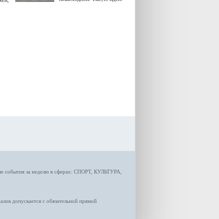
жей,
озвучила министр
я
градостроительной политики
Самарской области
Екатерина Семенова.
ые
события за неделю
в сферах:
СПОРТ
,
КУЛЬТУРА,
лов допускается с обязательной прямой