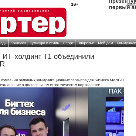
презенту
16+
Написа
первый а
юди
Кошелек
Культура и стиль
Спорт
Здоровье
Мой дом
Коммуналк
ИТ-холдинг Т1 объединили
HR
 компания облачных коммуникационных сервисов для бизнеса MANGO
 соглашение о долгосрочном стратегическом партнерстве.