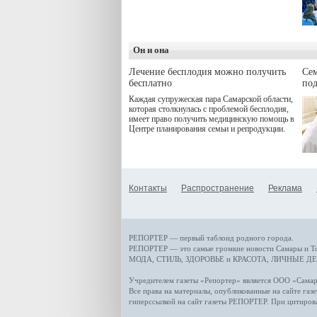
программой. Спортивный
дебют пришёлся на начало
летнего сезона. Команда
сети кофеен ввела активную
деятельность в жизни для
Он и она
гостей и самарцев.
Лечение бесплодия можно получить
Се
бесплатно
по
Каждая супружеская пара Самарской области,
которая столкнулась с проблемой бесплодия,
имеет право получить медицинскую помощь в
Центре планирования семьи и репродукции.
Контакты
Распространение
Реклама
РЕПОРТЕР — первый таблоид родного города.
РЕПОРТЕР — это
самые громкие новости
Самары и Т
МОДА, СТИЛЬ
,
ЗДОРОВЬЕ и КРАСОТА
,
ЛИЧНЫЕ ДЕ
Учредителем газеты «Репортер» является ООО «Сам
Все права на материалы, опубликованные на сайте газ
гиперссылкой на сайт газеты РЕПОРТЕР. При цитиров