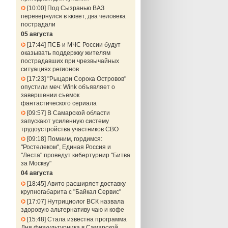
10:00
Под Сызранью ВАЗ
перевернулся в кювет, два человека
пострадали
05 августа
17:44
ПСБ и МЧС России будут
оказывать поддержку жителям
пострадавших при чрезвычайных
ситуациях регионов
17:23
"Рыцари Сорока Островов"
опустили меч: Wink объявляет о
завершении съемок
фантастического сериала
09:57
В Самарской области
запускают усиленную систему
трудоустройства участников СВО
09:18
Помним, гордимся:
"Ростелеком", Единая Россия и
"Леста" проведут кибертурнир "Битва
за Москву"
04 августа
18:45
Авито расширяет доставку
крупногабарита с "Байкал Сервис"
17:07
Нутрициолог ВСК назвала
здоровую альтернативу чаю и кофе
15:48
Стала известна программа
Дня физкультурника в Самарской