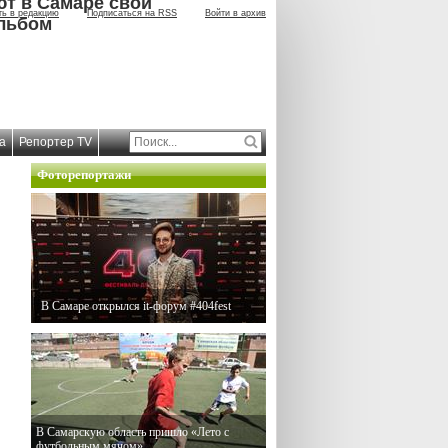
ют в Самаре свой
ть в редакцию
Подписаться на RSS
Войти в архив
льбом
а
Репортер TV
Фоторепортажи
В Самаре открылся it-форум #404fest
В Самарскую область пришло «Лето с
футбольным мячом»