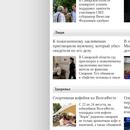
В Самарской области
планируют усилить
поддержку занятости
участников СВО:
губернатор Вячеслав
Федорищев одобрил
инициативы депутата
Самарской Губернской
Люди
Думы Александра
Живайкина, направленные
на трудоустройство и более
К пожизненному заключению
В 
спокойную адаптацию к
приговорили мужчину, который убил
Моц
мирной жизни.
свидетеля по его делу
дел
В Самарской области суд
приговорил к пожизненному
заключению местного
жителя по фамилии
Смирнов. Его обвиняли
в убийстве человека в связи
с выполнением
им общественного долга.
Здоровье
Спортивная кофейня на ВолгаФесте
Оль
пер
С 22 по 24 августа, на
ме
юбилейном ВолгаФесте,
вз
площадка сети кофеен
"Корж" радовала самарцев
не только ароматным кофе и
выпечкой, а также обширной
оздоровительной