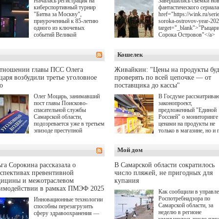
Началась регистрация на
Завершились съемки но
киберспортивный турнир
фантастического сериала
"Битва за Москву",
href="https://wink.ru/serie
приуроченный к 85-летию
soroka-ostrovov-year-20
одного из ключевых
target="_blank">"Рыцар
событий Великой
Сорока Островов"</a>
Отечественной войны.
(18+) для онлайн-киноте
Организаторами
Wink (совместное
Кошелек
соревнования по онлайн-
предприятие "Ростелеко
игре "Мир танков"
и НМГ) по мотивам
выступили "Ростелеком",
одноименного романа
отношении главы ПСС Олега
Живайкин: "Цены на продукты буд
партия "Единая Россия",
Сергея Лукьяненко. Гла
аря возбудили третье уголовное
проверять по всей цепочке — от
игровая студия "Леста" и
роли в проекте исполни
о
поставщика до кассы"
Музей Победы.
Артем Кошман, Полина
Олег Моцарь, занимавший
В Госдуме рассматрива
Гухман, Вероника
пост главы Поисково-
законопроект,
Устимова, Олег Савост
спасательной службы
предложенный "Единой
Святослав Рогожан, Куз
Самарской области,
Россией" о мониторинге 
Котрелёв, Никита
подозревается уже в третьем
ценами на продукты не
Кологривый, Елисей
эпизоде преступной
только в магазине, но и 
Чучилин, Александра
деятельности. Возбуждено
всей цепочке — от
Нестерова, Ника Жукова
третье уголовное дело
поставщика до кассы. Ч
также Михаил Пореченк
Мой дом
о превышении полномочий,
в момент резкого
Александр Обласов,
а сам он находится в СИЗО.
подорожания было поня
Дмитрий Куличков и Ю
где именно цена "поехал
Волкова в роли родителе
га Сорокина рассказала о
В Самарской области сократилось
вверх и кто её разогнал.
Режиссер-постановщик
спективах превентивной
число пляжей, не пригодных для
проекта — Егор Чичкан
дицины и межотраслевом
купания
(сериалы "Комбинация",
аимодействии в рамках ПМЭФ 2025
Как сообщили в управл
снова здравствуйте!").
Роспотребнадзора по
Инновационные технологии
Самарской области, за
способны перезагрузить
неделю в регионе
сферу здравоохранения —