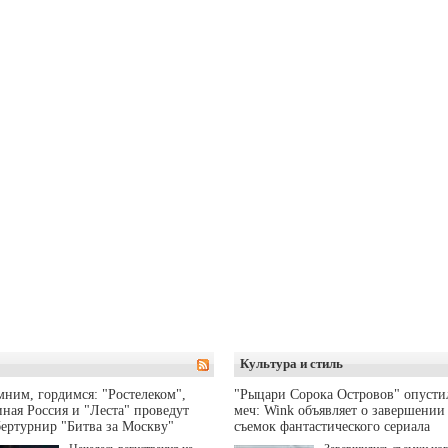
Культура и стиль
ним, гордимся: "Ростелеком",
"Рыцари Сорока Островов" опусти
ная Россия и "Леста" проведут
меч: Wink объявляет о завершении
ертурнир "Битва за Москву"
съемок фантастического сериала