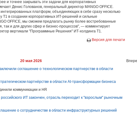
рее и точнее закрывать эти задачи для корпоративных
тмечает Денис Голованов, генеральный директор MANGO OFFICE.
у интегрированных платформ, объединяющих в себе сразу несколько
у Т1 в создании корпоративных ИТ-решений и сильные
GO OFFICE, мы сможем предлагать рынку более востребованные
 так и для других сфер и бизнес-процессов", — комментирует
ектор вертикали "Программные Решения" ИТ-холдинга Т1.
Версия для печати
20 мая 2026
Впере
заключили соглашение о технологическом партнерстве в области
стратегическом партнёрстве в области AI-трансформации бизнеса
динили коммуникации и HR
я российского ИТ закончен, отрасль переходит к "взрослым" рыночным
глашение о сотрудничестве в области инфраструктурных решений