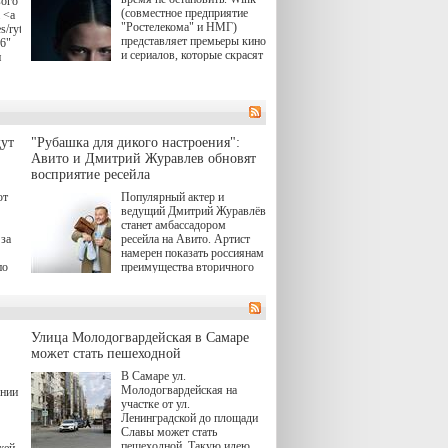
вого
(совместное предприятие
 <a
"Ростелекома" и НМГ)
s/rytsari-
представляет премьеры кино
26"
и сериалов, которые скрасят
и
удлиняющиеся вечера
последнего летнего месяца.
атра
И пусть <a
href="https://wink.ru/series/kholod-
ма"
year-2026"
target="_blank">"Холод"
ут
"Рубашка для дикого настроения":
</a> (18+) останется только
вные
Авито и Дмитрий Журавлев обновят
на экране — весь август по
ли
восприятие ресейла
четвергам продолжат
выходить новые эпизоды
ют
Популярный актер и
сериала, в котором
ведущий Дмитрий Журавлёв
юк,
беспощадным возмездием в
станет амбассадором
ьма
духе графа Монте-Кристо
за
ресейла на Авито. Артист
занимается наша
намерен показать россиянам
современница.
по
преимущества вторичного
рынка и сделать покупку
, а
тобы
товаров с историей нормой
ов,
для современного и умного
тно,
человека.
лия
а"
й.
Улица Молодогвардейская в Самаре
может стать пешеходной
ов
В Самаре ул.
 "И
Молодогвардейская на
ении
участке от ул.
Ленинградской до площади
Славы может стать
пешеходной. Такую идею