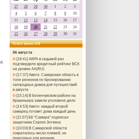
27
28
29
30
1
2
3
4
5
6
7
8
9
10
11
12
13
14
15
16
17
18
19
20
21
22
23
24
25
26
27
28
29
30
31
Лента новостей
06 августа
18:41
АКРА в седьмой раз
д.
подтвердило кредитный рейтинг ВСК
на уровне АА(RU)
17:37
Авито: Самарская область в
топе регионов по бронированию
загородных домов для путешествий
в августе
15:14
В Безенчукском районе на
браконьера завели уголовное дело
14:53
Авито: каждый второй
самарец готовит дома каждый день
11:07
БК "Самара" подписал
защитника Сергея Зоткина
10:03
В Самарской области
сократилось число пляжей, не
пригодных для купания