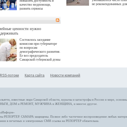
уменьшилось число пля
повысить доступность и
не рекомендованных дл
качество медпомощи,
купания.
развить сервисы
превентивной медицины.
Однако сфера MedTech
сталкивается с
определенными барьерами.
К ним можно отнести
мейные ценности нужно
регуляторные ограничения,
ддерживать
этические вопросы,
Состоялось заседание
возникающие при работе с
комиссии при губернаторе
данными пациентов. Для
по вопросам
более динамичного роста
демографического развития.
проникновения инноваций в
Ее вел председатель
сегмент необходимо кросс-
Самарской губернской думы
отраслевое взаимодействие
Виктор Сазонов.
государства, медицинских
клиник и страховых
компаний. Об этом
RSS-потоки
Карта сайта
Новости компаний
рассказала Ольга Сорокина,
член Совета директоров
Страхового Дома ВСК в
ходе сессии "Развитие
медицинских технологий —
ключ к повышению
качества жизни" в рамках
ольятти,
известные люди
Самарской области, курьезы и катастрофы
в России и мире
, основн
ПМЭФ 2025. В дискуссии
НЬГИ
,
ДОМ и РЕМОНТ
,
МУЖЧИНА и ЖЕНЩИНА
, и многое
другое
.
также приняли участие
Министр здравоохранения
араИнформ»
РФ Михаил Мурашко,
еты
РЕПОРТЕР
. САМАРА защищены. Полное либо частичное воспроизведение любых материа
представители
ании в печатных и электронных СМИ ссылка на
РЕПОРТЕР
обязательна.
Государственной Думы,