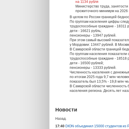
на 1134 рубля
Министерство труда, занятости
прожиточного минимум на 2026 г
В целом по России границей бедност
По группам населения цифры след
трудоспособные граждане - 18311 р
дети - 16621 рубль;
пенсионеры - 13947 рублей.
При этом самый высокий показатель
у Мордовии: 13447 рублей. В Москве
В Самарской области границей бедн
По группам населения показатели
трудоспособные граждане - 18518 
дети - 16500 рублей;
пенсионеры - 13333 рублей.
Численность населения с денежным
по итогам 2025 года 9,7 млн челове
показатель был 13,5% - 19,8 млн че
В Самарской области численность б
населения региона. Десять лет наз
Новости
Назад.
17:40
DION объединил 15000 студентов из 