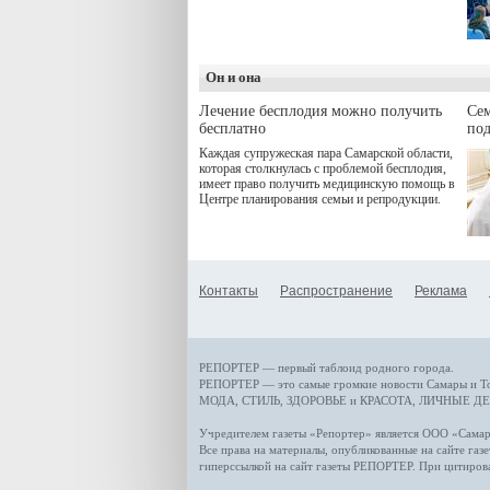
программой. Спортивный
дебют пришёлся на начало
летнего сезона. Команда
сети кофеен ввела активную
деятельность в жизни для
Он и она
гостей и самарцев.
Лечение бесплодия можно получить
Се
бесплатно
по
Каждая супружеская пара Самарской области,
которая столкнулась с проблемой бесплодия,
имеет право получить медицинскую помощь в
Центре планирования семьи и репродукции.
Контакты
Распространение
Реклама
РЕПОРТЕР — первый таблоид родного города.
РЕПОРТЕР — это
самые громкие новости
Самары и Т
МОДА, СТИЛЬ
,
ЗДОРОВЬЕ и КРАСОТА
,
ЛИЧНЫЕ ДЕ
Учредителем газеты «Репортер» является ООО «Сам
Все права на материалы, опубликованные на сайте газ
гиперссылкой на сайт газеты РЕПОРТЕР. При цитиров