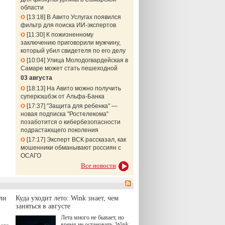
области
13:18
В Авито Услугах появился
фильтр для поиска ИИ-экспертов
11:30
К пожизненному
заключению приговорили мужчину,
который убил свидетеля по его делу
10:04
Улица Молодогвардейская в
Самаре может стать пешеходной
03 августа
18:13
На Авито можно получить
суперкэшбэк от Альфа-Банка
17:37
"Защита для ребенка" —
новая подписка "Ростелекома"
позаботится о кибербезопасности
подрастающего поколения
17:17
Эксперт ВСК рассказал, как
мошенники обманывают россиян с
ОСАГО
Все новости
ли
Куда уходит лето: Wink знает, чем
заняться в августе
Лета много не бывает, но
время не остановить. Wink