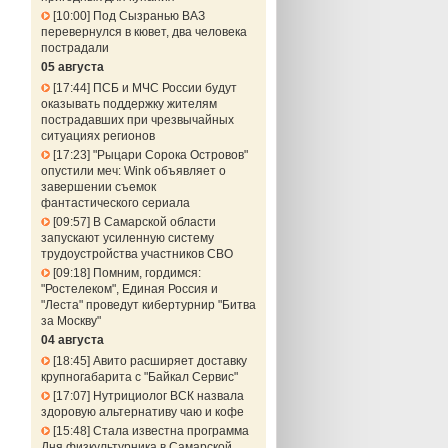
10:00
Под Сызранью ВАЗ
перевернулся в кювет, два человека
пострадали
05 августа
17:44
ПСБ и МЧС России будут
оказывать поддержку жителям
пострадавших при чрезвычайных
ситуациях регионов
17:23
"Рыцари Сорока Островов"
опустили меч: Wink объявляет о
завершении съемок
фантастического сериала
09:57
В Самарской области
запускают усиленную систему
трудоустройства участников СВО
09:18
Помним, гордимся:
"Ростелеком", Единая Россия и
"Леста" проведут кибертурнир "Битва
за Москву"
04 августа
18:45
Авито расширяет доставку
крупногабарита с "Байкал Сервис"
17:07
Нутрициолог ВСК назвала
здоровую альтернативу чаю и кофе
15:48
Стала известна программа
Дня физкультурника в Самарской