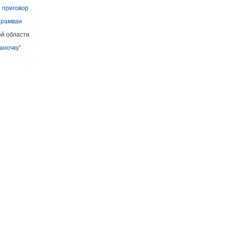
и приговор
трамваи
ой области
аночку"