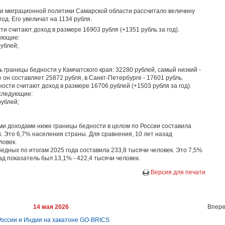
 и миграционной политики Самарской области рассчитало величину
од. Его увеличат на 1134 рубля.
и считают доход в размере 16903 рубля (+1351 рубль за год).
ующие:
ублей;
 границы бедности у Камчатского края: 32280 рублей, самый низкий -
 он составляет 25872 рубля, в Санкт-Петербурге - 17601 рубль.
ости считают доход в размере 16706 рублей (+1503 рубля за год).
 следующие:
рублей;
и доходами ниже границы бедности в целом по России составила
к. Это 6,7% населения страны. Для сравнения, 10 лет назад
ловек.
едных по итогам 2025 года составила 233,8 тысячи человек. Это 7,5%
ад показатель был 13,1% - 422,4 тысячи человек.
Версия для печати
14 мая 2026
Впере
России и Индии на хакатоне GO-BRICS