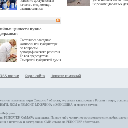
уменьшилось число пля
повысить доступность и
не рекомендованных дл
качество медпомощи,
купания.
развить сервисы
превентивной медицины.
Однако сфера MedTech
сталкивается с
определенными барьерами.
К ним можно отнести
мейные ценности нужно
регуляторные ограничения,
ддерживать
этические вопросы,
Состоялось заседание
возникающие при работе с
комиссии при губернаторе
данными пациентов. Для
по вопросам
более динамичного роста
демографического развития.
проникновения инноваций в
Ее вел председатель
сегмент необходимо кросс-
Самарской губернской думы
отраслевое взаимодействие
Виктор Сазонов.
государства, медицинских
клиник и страховых
компаний. Об этом
RSS-потоки
Карта сайта
Новости компаний
рассказала Ольга Сорокина,
член Совета директоров
Страхового Дома ВСК в
ходе сессии "Развитие
медицинских технологий —
ключ к повышению
качества жизни" в рамках
ольятти,
известные люди
Самарской области, курьезы и катастрофы
в России и мире
, основн
ПМЭФ 2025. В дискуссии
НЬГИ
,
ДОМ и РЕМОНТ
,
МУЖЧИНА и ЖЕНЩИНА
, и многое
другое
.
также приняли участие
Министр здравоохранения
араИнформ»
РФ Михаил Мурашко,
еты
РЕПОРТЕР
. САМАРА защищены. Полное либо частичное воспроизведение любых материа
представители
ании в печатных и электронных СМИ ссылка на
РЕПОРТЕР
обязательна.
Государственной Думы,