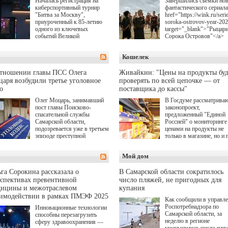
Началась регистрация на
Завершились съемки но
киберспортивный турнир
фантастического сериала
"Битва за Москву",
href="https://wink.ru/serie
приуроченный к 85-летию
soroka-ostrovov-year-20
одного из ключевых
target="_blank">"Рыцар
событий Великой
Сорока Островов"</a>
Отечественной войны.
(18+) для онлайн-киноте
Организаторами
Wink (совместное
Кошелек
соревнования по онлайн-
предприятие "Ростелеко
игре "Мир танков"
и НМГ) по мотивам
выступили "Ростелеком",
одноименного романа
отношении главы ПСС Олега
Живайкин: "Цены на продукты буд
партия "Единая Россия",
Сергея Лукьяненко. Гла
аря возбудили третье уголовное
проверять по всей цепочке — от
игровая студия "Леста" и
роли в проекте исполни
о
поставщика до кассы"
Музей Победы.
Артем Кошман, Полина
Олег Моцарь, занимавший
В Госдуме рассматрива
Гухман, Вероника
пост главы Поисково-
законопроект,
Устимова, Олег Савост
спасательной службы
предложенный "Единой
Святослав Рогожан, Куз
Самарской области,
Россией" о мониторинге 
Котрелёв, Никита
подозревается уже в третьем
ценами на продукты не
Кологривый, Елисей
эпизоде преступной
только в магазине, но и 
Чучилин, Александра
деятельности. Возбуждено
всей цепочке — от
Нестерова, Ника Жукова
третье уголовное дело
поставщика до кассы. Ч
также Михаил Пореченк
Мой дом
о превышении полномочий,
в момент резкого
Александр Обласов,
а сам он находится в СИЗО.
подорожания было поня
Дмитрий Куличков и Ю
где именно цена "поехал
Волкова в роли родителе
га Сорокина рассказала о
В Самарской области сократилось
вверх и кто её разогнал.
Режиссер-постановщик
спективах превентивной
число пляжей, не пригодных для
проекта — Егор Чичкан
дицины и межотраслевом
купания
(сериалы "Комбинация",
аимодействии в рамках ПМЭФ 2025
Как сообщили в управл
снова здравствуйте!").
Роспотребнадзора по
Инновационные технологии
Самарской области, за
способны перезагрузить
неделю в регионе
сферу здравоохранения —