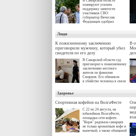
В Самарской области
планируют усилить
поддержку занятости
участников СВО:
губернатор Вячеслав
Федорищев одобрил
инициативы депутата
Самарской Губернской
Люди
Думы Александра
Живайкина, направленные
на трудоустройство и более
К пожизненному заключению
В 
спокойную адаптацию к
приговорили мужчину, который убил
Моц
мирной жизни.
свидетеля по его делу
дел
В Самарской области суд
приговорил к пожизненному
заключению местного
жителя по фамилии
Смирнов. Его обвиняли
в убийстве человека в связи
с выполнением
им общественного долга.
Здоровье
Спортивная кофейня на ВолгаФесте
Оль
пер
С 22 по 24 августа, на
ме
юбилейном ВолгаФесте,
вз
площадка сети кофеен
"Корж" радовала самарцев
не только ароматным кофе и
выпечкой, а также обширной
оздоровительной