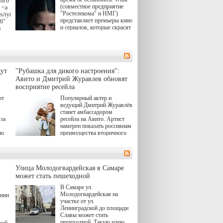
вого
(совместное предприятие
 <a
"Ростелекома" и НМГ)
s/rytsari-
представляет премьеры кино
26"
и сериалов, которые скрасят
и
удлиняющиеся вечера
последнего летнего месяца.
атра
И пусть <a
href="https://wink.ru/series/kholod-
ма"
year-2026"
target="_blank">"Холод"
ут
"Рубашка для дикого настроения":
</a> (18+) останется только
вные
Авито и Дмитрий Журавлев обновят
на экране — весь август по
ли
восприятие ресейла
четвергам продолжат
выходить новые эпизоды
ют
Популярный актер и
сериала, в котором
ведущий Дмитрий Журавлёв
юк,
беспощадным возмездием в
станет амбассадором
ьма
духе графа Монте-Кристо
за
ресейла на Авито. Артист
занимается наша
намерен показать россиянам
современница.
по
преимущества вторичного
рынка и сделать покупку
, а
тобы
товаров с историей нормой
ов,
для современного и умного
тно,
человека.
лия
а"
й.
Улица Молодогвардейская в Самаре
может стать пешеходной
ов
В Самаре ул.
 "И
Молодогвардейская на
ении
участке от ул.
Ленинградской до площади
Славы может стать
пешеходной. Такую идею