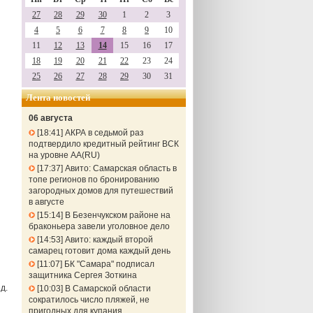
27
28
29
30
1
2
3
4
5
6
7
8
9
10
11
12
13
14
15
16
17
18
19
20
21
22
23
24
25
26
27
28
29
30
31
Лента новостей
06 августа
18:41
АКРА в седьмой раз
подтвердило кредитный рейтинг ВСК
на уровне АА(RU)
17:37
Авито: Самарская область в
топе регионов по бронированию
загородных домов для путешествий
в августе
15:14
В Безенчукском районе на
браконьера завели уголовное дело
14:53
Авито: каждый второй
самарец готовит дома каждый день
11:07
БК "Самара" подписал
защитника Сергея Зоткина
д.
10:03
В Самарской области
сократилось число пляжей, не
пригодных для купания