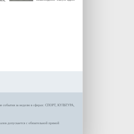
жей,
озвучила министр
я
градостроительной политики
Самарской области
Екатерина Семенова.
ые
события за неделю
в сферах:
СПОРТ
,
КУЛЬТУРА,
лов допускается с обязательной прямой