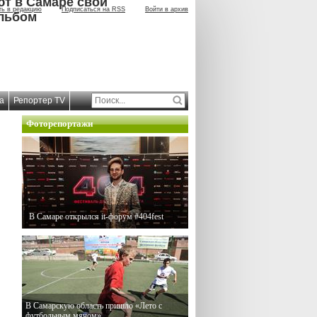
ют в Самаре свой
ть в редакцию
Подписаться на RSS
Войти в архив
льбом
а
Репортер TV
Фоторепортажи
В Самаре открылся it-форум #404fest
В Самарскую область пришло «Лето с
футбольным мячом»