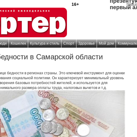
презенту
16+
Написа
первый а
юди
Кошелек
Культура и стиль
Спорт
Здоровье
Мой дом
Коммуналк
бедности в Самарской области
ице бедности в регионах страны. Это ключевой инструмент для оценки
вания социальной политики. Он характеризует минимальный уровень
ворения базовых потребностей жителей, и используется для
имального размера оплаты труда, налоговых вычетов и т.д.