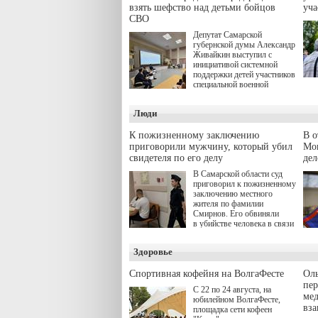
взять шефство над детьми бойцов
уч
СВО
Депутат Самарской
губернской думы Александр
Живайкин выступил с
инициативой системной
поддержки детей участников
специальной военной
операции через спортивные
секции. Он озвучил ее на
Люди
стратегической сессии
"Помощь фронту и семьям
участников СВО", которая
К пожизненному заключению
В 
прошла в Отрадном 7
приговорили мужчину, который убил
Моц
августа.
свидетеля по его делу
дел
В Самарской области суд
приговорил к пожизненному
заключению местного
жителя по фамилии
Смирнов. Его обвиняли
в убийстве человека в связи
с выполнением
им общественного долга.
Здоровье
Спортивная кофейня на ВолгаФесте
Оль
пер
С 22 по 24 августа, на
ме
юбилейном ВолгаФесте,
вз
площадка сети кофеен