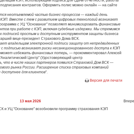
дельцам КЭП, использующим подпись для сдачи отчётности, работы
ли подписания контрактов. Оформить полис можно онлайн — на сайте
ся неотъемлемой частью бизнес-процессов — каждый день
ч КЭП. Вместе с тем с развитием цифровых технологий возникают
программа с УЦ "Основание" позволяет минимизировать финансовые
нтов при работе с КЭП, включая судебные издержки. Мы стремимся
х подписей простым и доступным инструментом защиты бизнеса
старший вице-президент Страхового Дома ВСК.
вает владельцам электронной подписи защиту от непредвиденных
ы с подписью возникают риски несанкционированного доступа к КЭП
 поможет избежать финансовых потерь, —
прокомментировал Алексей
"Аналитический Центр" (Удостоверяющий центр
 что в числе наших партнеров появился Страховой Дом ВСК —
хового рынка России. Расширение списка страховых компаний
е доступнее для клиентов
".
Версия для печати
13 мая 2026
Впере
ВСК и УЦ "Основание" возобновили программу страхования КЭП