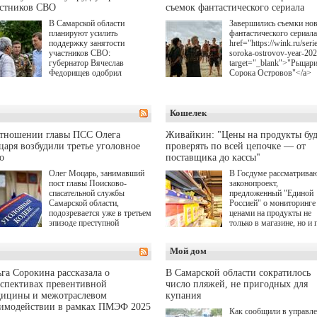
астников СВО
съемок фантастического сериала
В Самарской области
Завершились съемки но
планируют усилить
фантастического сериала
поддержку занятости
href="https://wink.ru/serie
участников СВО:
soroka-ostrovov-year-20
губернатор Вячеслав
target="_blank">"Рыцар
Федорищев одобрил
Сорока Островов"</a>
инициативы депутата
(18+) для онлайн-киноте
Самарской Губернской
Wink (совместное
Думы Александра
предприятие "Ростелеко
Кошелек
Живайкина, направленные
и НМГ) по мотивам
на трудоустройство и более
одноименного романа
спокойную адаптацию к
Сергея Лукьяненко. Гла
отношении главы ПСС Олега
Живайкин: "Цены на продукты буд
мирной жизни.
роли в проекте исполни
аря возбудили третье уголовное
проверять по всей цепочке — от
Артем Кошман, Полина
о
поставщика до кассы"
Гухман, Вероника
Устимова, Олег Савост
Олег Моцарь, занимавший
В Госдуме рассматрива
Святослав Рогожан, Куз
пост главы Поисково-
законопроект,
Котрелёв, Никита
спасательной службы
предложенный "Единой
Кологривый, Елисей
Самарской области,
Россией" о мониторинге 
Чучилин, Александра
подозревается уже в третьем
ценами на продукты не
Нестерова, Ника Жукова
эпизоде преступной
только в магазине, но и 
также Михаил Пореченк
деятельности. Возбуждено
всей цепочке — от
Александр Обласов,
третье уголовное дело
поставщика до кассы. Ч
Мой дом
Дмитрий Куличков и Ю
о превышении полномочий,
в момент резкого
Волкова в роли родителе
а сам он находится в СИЗО.
подорожания было поня
Режиссер-постановщик
где именно цена "поехал
га Сорокина рассказала о
В Самарской области сократилось
проекта — Егор Чичкан
вверх и кто её разогнал.
спективах превентивной
число пляжей, не пригодных для
(сериалы "Комбинация",
дицины и межотраслевом
купания
снова здравствуйте!").
аимодействии в рамках ПМЭФ 2025
Как сообщили в управл