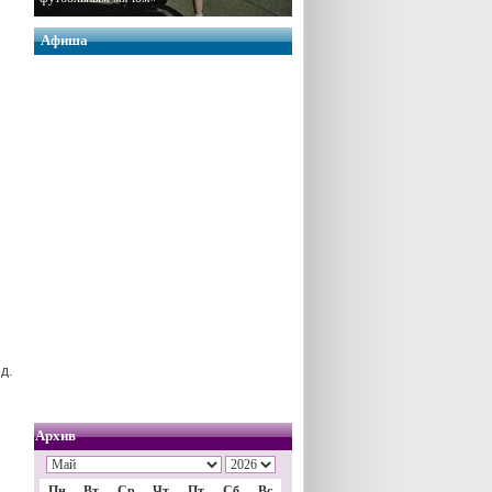
Афиша
д.
Архив
Пн
Вт
Ср
Чт
Пт
Сб
Вс