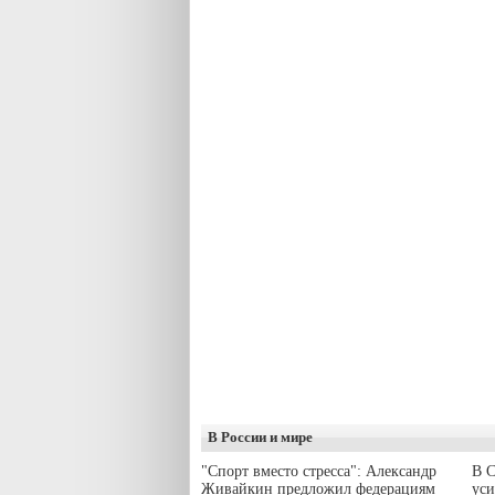
В России и мире
"Спорт вместо стресса": Александр
В С
Живайкин предложил федерациям
уси