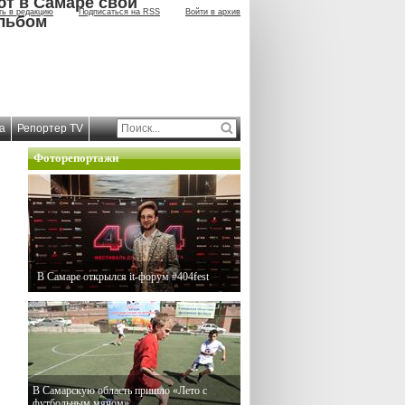
ют в Самаре свой
ть в редакцию
Подписаться на RSS
Войти в архив
льбом
а
Репортер TV
Фоторепортажи
В Самаре открылся it-форум #404fest
В Самарскую область пришло «Лето с
футбольным мячом»