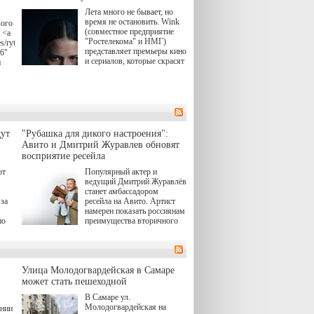
Лета много не бывает, но
время не остановить. Wink
вого
(совместное предприятие
 <a
"Ростелекома" и НМГ)
s/rytsari-
представляет премьеры кино
26"
и сериалов, которые скрасят
и
удлиняющиеся вечера
последнего летнего месяца.
атра
И пусть <a
href="https://wink.ru/series/kholod-
ма"
year-2026"
target="_blank">"Холод"
</a> (18+) останется только
вные
ут
"Рубашка для дикого настроения":
на экране — весь август по
ли
Авито и Дмитрий Журавлев обновят
четвергам продолжат
восприятие ресейла
выходить новые эпизоды
сериала, в котором
юк,
ют
Популярный актер и
беспощадным возмездием в
ьма
ведущий Дмитрий Журавлёв
духе графа Монте-Кристо
станет амбассадором
занимается наша
за
ресейла на Авито. Артист
современница.
намерен показать россиянам
, а
по
преимущества вторичного
ов,
рынка и сделать покупку
тобы
товаров с историей нормой
лия
для современного и умного
й.
тно,
человека.
а"
Улица Молодогвардейская в Самаре
ов
может стать пешеходной
 "И
В Самаре ул.
Молодогвардейская на
ении