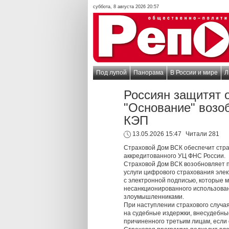
суббота, 8 августа 2026 20:57
Под лупой
Панорама
В России и мире
Л
Россиян защитят 
"Основание" возо
КЭП
13.05.2026 15:47
Читали 281
Страховой Дом ВСК обеспечит стр
аккредитованного УЦ ФНС России.
Страховой Дом ВСК возобновляет п
услуги цифрового страхования эле
с электронной подписью, которые м
несанкционированного использова
злоумышленниками.
При наступлении страхового случа
на судебные издержки, внесудебны
причиненного третьим лицам, если