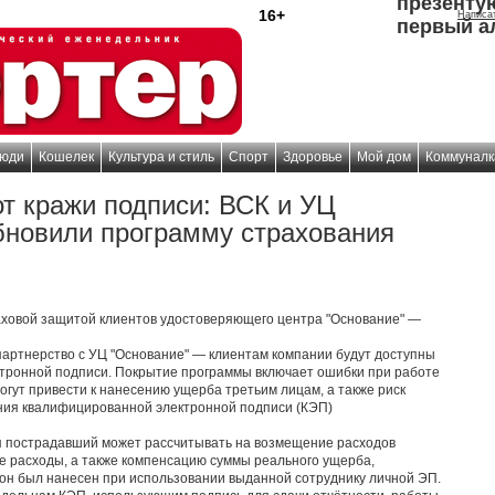
презенту
16+
Написа
первый а
юди
Кошелек
Культура и стиль
Спорт
Здоровье
Мой дом
Коммуналк
от кражи подписи: ВСК и УЦ
бновили программу страхования
аховой защитой клиентов удостоверяющего центра "Основание" —
артнерство с УЦ "Основание" — клиентам компании будут доступны
ктронной подписи. Покрытие программы включает ошибки при работе
огут привести к нанесению ущерба третьим лицам, а также риск
ния квалифицированной электронной подписи (КЭП)
я пострадавший может рассчитывать на возмещение расходов
е расходы, а также компенсацию суммы реального ущерба,
 он был нанесен при использовании выданной сотруднику личной ЭП.