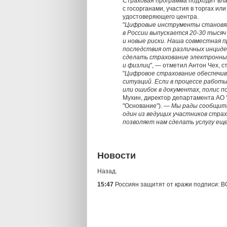
Страховая программа подходит вла
с госорганами, участия в торгах и
удостоверяющего центра.
"
Цифровые инструменты становят
в России выпускается 20-30 тыся
и новые риски. Наша совместная 
последствия от различных инциде
сделать страхование электронны
и физлиц
", — отметил Антон Чех, 
"
Цифровое страхование обеспечи
ситуаций. Если в процессе работ
или ошибок в документах, полис
Мухин, директор департамента АО 
"Основание").
— Мы рады сообщить,
один из ведущих участников стра
позволяет нам сделать услугу ещ
Новости
Назад.
15:47
Россиян защитят от кражи подписи: 