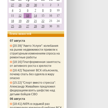
27
28
29
30
1
2
3
4
5
6
7
8
9
10
11
12
13
14
15
16
17
18
19
20
21
22
23
24
25
26
27
28
29
30
31
Лента новостей
07 августа
20:39
"Авито Услуги": колебания
на рынке недвижимости привели к
структурным изменениям спроса на
ремонтные работы
18:16
Платформенная занятость:
от активного роста к зрелости
16:42
Терапевт ВСК объяснила,
почему спать без одеяла в жару
опасно
15:22
"Спорт вместо стресса":
Александр Живайкин предложил
федерациям взять шефство над
детьми бойцов СВО
06 августа
18:41
АКРА в седьмой раз
подтвердило кредитный рейтинг ВСК