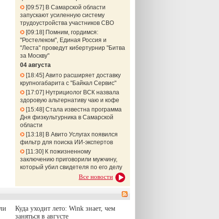
09:57
В Самарской области
запускают усиленную систему
трудоустройства участников СВО
09:18
Помним, гордимся:
"Ростелеком", Единая Россия и
"Леста" проведут кибертурнир "Битва
за Москву"
04 августа
18:45
Авито расширяет доставку
крупногабарита с "Байкал Сервис"
17:07
Нутрициолог ВСК назвала
здоровую альтернативу чаю и кофе
15:48
Стала известна программа
Дня физкультурника в Самарской
области
13:18
В Авито Услугах появился
фильтр для поиска ИИ-экспертов
11:30
К пожизненному
заключению приговорили мужчину,
который убил свидетеля по его делу
Все новости
ли
Куда уходит лето: Wink знает, чем
заняться в августе