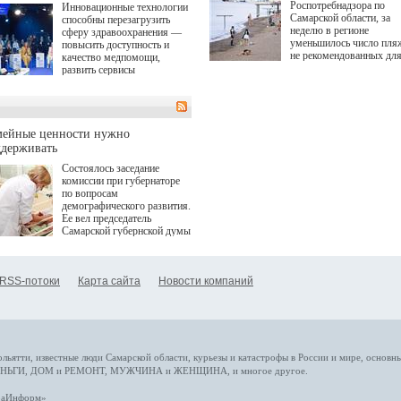
Роспотребнадзора по
Инновационные технологии
Самарской области, за
способны перезагрузить
неделю в регионе
сферу здравоохранения —
уменьшилось число пля
повысить доступность и
не рекомендованных дл
качество медпомощи,
купания.
развить сервисы
превентивной медицины.
Однако сфера MedTech
сталкивается с
определенными барьерами.
К ним можно отнести
мейные ценности нужно
регуляторные ограничения,
ддерживать
этические вопросы,
Состоялось заседание
возникающие при работе с
комиссии при губернаторе
данными пациентов. Для
по вопросам
более динамичного роста
демографического развития.
проникновения инноваций в
Ее вел председатель
сегмент необходимо кросс-
Самарской губернской думы
отраслевое взаимодействие
Виктор Сазонов.
государства, медицинских
клиник и страховых
компаний. Об этом
RSS-потоки
Карта сайта
Новости компаний
рассказала Ольга Сорокина,
член Совета директоров
Страхового Дома ВСК в
ходе сессии "Развитие
медицинских технологий —
ключ к повышению
качества жизни" в рамках
ольятти,
известные люди
Самарской области, курьезы и катастрофы
в России и мире
, основн
ПМЭФ 2025. В дискуссии
НЬГИ
,
ДОМ и РЕМОНТ
,
МУЖЧИНА и ЖЕНЩИНА
, и многое
другое
.
также приняли участие
Министр здравоохранения
араИнформ»