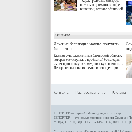
"Корж" радовала самарцев
не только ароматным кофе и
выпечкой, а также обширной
оздоровительной
программой. Спортивный
дебют пришёлся на начало
летнего сезона. Команда
сети кофеен ввела активную
деятельность в жизни для
Он и она
гостей и самарцев.
Лечение бесплодия можно получить
Се
бесплатно
по
Каждая супружеская пара Самарской области,
которая столкнулась с проблемой бесплодия,
имеет право получить медицинскую помощь в
Центре планирования семьи и репродукции.
Контакты
Распространение
Реклама
РЕПОРТЕР — первый таблоид родного города.
РЕПОРТЕР — это
самые громкие новости
Самары и Т
МОДА, СТИЛЬ
,
ЗДОРОВЬЕ и КРАСОТА
,
ЛИЧНЫЕ ДЕ
Учредителем газеты «Репортер» является ООО «Сам