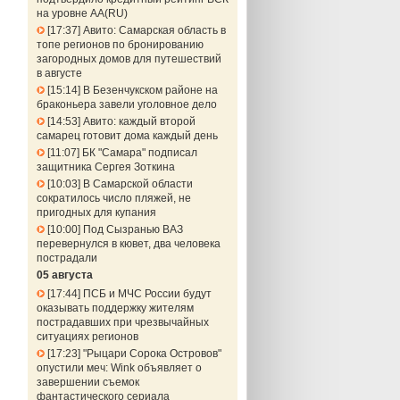
на уровне АА(RU)
17:37
Авито: Самарская область в
топе регионов по бронированию
загородных домов для путешествий
в августе
15:14
В Безенчукском районе на
браконьера завели уголовное дело
14:53
Авито: каждый второй
самарец готовит дома каждый день
11:07
БК "Самара" подписал
защитника Сергея Зоткина
10:03
В Самарской области
сократилось число пляжей, не
пригодных для купания
10:00
Под Сызранью ВАЗ
перевернулся в кювет, два человека
пострадали
05 августа
17:44
ПСБ и МЧС России будут
оказывать поддержку жителям
пострадавших при чрезвычайных
ситуациях регионов
17:23
"Рыцари Сорока Островов"
опустили меч: Wink объявляет о
завершении съемок
фантастического сериала