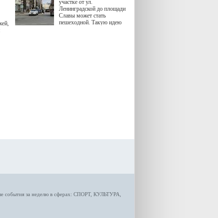
участке от ул.
Ленинградской до площади
Славы может стать
пешеходной. Такую идею
жей,
озвучила министр
я
градостроительной политики
Самарской области
Екатерина Семенова.
ые
события за неделю
в сферах:
СПОРТ
,
КУЛЬТУРА,