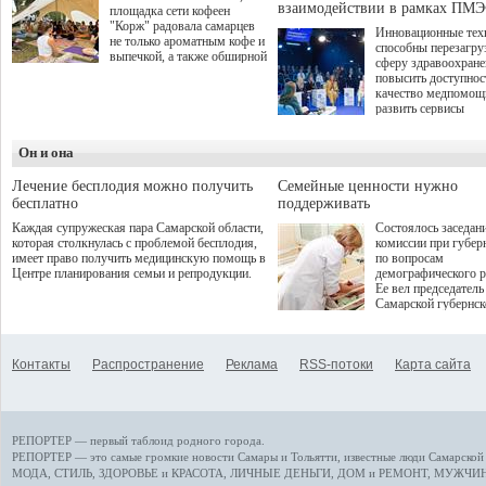
взаимодействии в рамках ПМЭ
площадка сети кофеен
"Корж" радовала самарцев
Инновационные тех
не только ароматным кофе и
способны перезагру
выпечкой, а также обширной
сферу здравоохран
оздоровительной
повысить доступнос
программой. Спортивный
качество медпомощ
дебют пришёлся на начало
развить сервисы
летнего сезона. Команда
превентивной меди
сети кофеен ввела активную
Однако сфера MedT
деятельность в жизни для
Он и она
сталкивается с
гостей и самарцев.
определенными бар
К ним можно отнес
Лечение бесплодия можно получить
Семейные ценности нужно
регуляторные огран
бесплатно
поддерживать
этические вопросы,
Каждая супружеская пара Самарской области,
Состоялось заседан
возникающие при ра
которая столкнулась с проблемой бесплодия,
комиссии при губер
данными пациентов
имеет право получить медицинскую помощь в
по вопросам
более динамичного 
Центре планирования семьи и репродукции.
демографического р
проникновения инн
Ее вел председатель
сегмент необходимо
Самарской губернс
отраслевое взаимод
Виктор Сазонов.
государства, медиц
клиник и страховых
компаний. Об этом
Контакты
Распространение
Реклама
RSS-потоки
Карта сайта
рассказала Ольга С
член Совета директ
Страхового Дома В
ходе сессии "Развит
медицинских техно
РЕПОРТЕР — первый таблоид родного города.
ключ к повышению
качества жизни" в 
РЕПОРТЕР — это
самые громкие новости
Самары и Тольятти,
известные люди
Самарской 
ПМЭФ 2025. В дис
МОДА, СТИЛЬ
,
ЗДОРОВЬЕ и КРАСОТА
,
ЛИЧНЫЕ ДЕНЬГИ
,
ДОМ и РЕМОНТ
,
МУЖЧИН