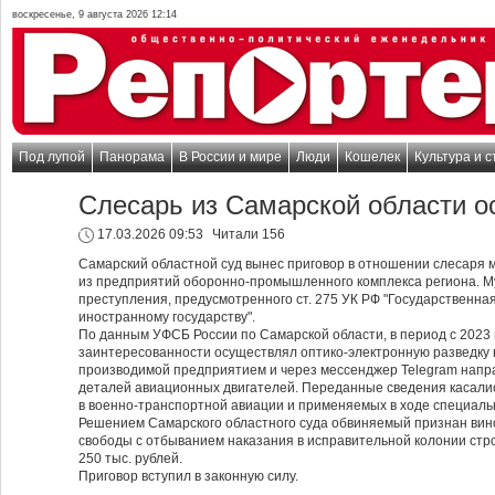
воскресенье, 9 августа 2026 12:14
Под лупой
Панорама
В России и мире
Люди
Кошелек
Культура и с
Слесарь из Самарской области о
17.03.2026 09:53
Читали 156
Самарский областной суд вынес приговор в отношении слесаря 
из предприятий оборонно‑промышленного комплекса региона. М
преступления, предусмотренного ст. 275 УК РФ "Государственн
иностранному государству".
По данным УФСБ России по Самарской области, в период с 2023 п
заинтересованности осуществлял оптико‑электронную разведку 
производимой предприятием и через мессенджер Telegram нап
деталей авиационных двигателей. Переданные сведения касали
в военно‑транспортной авиации и применяемых в ходе специаль
Решением Самарского областного суда обвиняемый признан вино
свободы с отбыванием наказания в исправительной колонии стро
250 тыс. рублей.
Приговор вступил в законную силу.