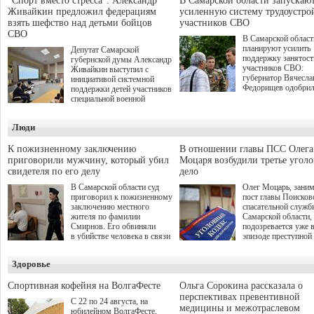
"Спорт вместо стресса": Александр
В Самарской области запускаю
Живайкин предложил федерациям
усиленную систему трудоустро
взять шефство над детьми бойцов
участников СВО
СВО
В Самарской област
планируют усилить
Депутат Самарской
поддержку занятост
губернской думы Александр
участников СВО:
Живайкин выступил с
губернатор Вячесла
инициативой системной
Федорищев одобри
поддержки детей участников
инициативы депутат
специальной военной
Самарской Губернс
операции через спортивные
Думы Александра
секции. Он озвучил ее на
Люди
Живайкина, направ
стратегической сессии
на трудоустройство 
"Помощь фронту и семьям
спокойную адаптац
участников СВО", которая
К пожизненному заключению
В отношении главы ПСС Олега
мирной жизни.
прошла в Отрадном 7
приговорили мужчину, который убил
Моцаря возбудили третье угол
августа.
свидетеля по его делу
дело
В Самарской области суд
Олег Моцарь, зани
приговорил к пожизненному
пост главы Поисков
заключению местного
спасательной служб
жителя по фамилии
Самарской области,
Смирнов. Его обвиняли
подозревается уже 
в убийстве человека в связи
эпизоде преступной
с выполнением
деятельности. Возб
им общественного долга.
третье уголовное де
Здоровье
о превышении полн
а сам он находится
Спортивная кофейня на ВолгаФесте
Ольга Сорокина рассказала о
перспективах превентивной
С 22 по 24 августа, на
медицины и межотраслевом
юбилейном ВолгаФесте,