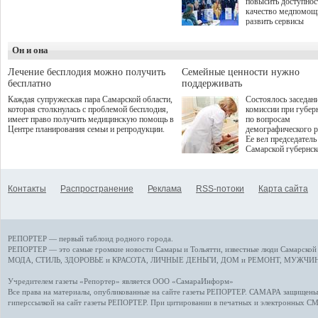
повысить доступнос
программой. Спортивный
качество медпомощ
дебют пришёлся на начало
развить сервисы
летнего сезона. Команда
превентивной меди
сети кофеен ввела активную
Однако сфера MedT
деятельность в жизни для
Он и она
сталкивается с
гостей и самарцев.
определенными бар
К ним можно отнес
Лечение бесплодия можно получить
Семейные ценности нужно
регуляторные огран
бесплатно
поддерживать
этические вопросы,
Каждая супружеская пара Самарской области,
Состоялось заседан
возникающие при ра
которая столкнулась с проблемой бесплодия,
комиссии при губер
данными пациентов
имеет право получить медицинскую помощь в
по вопросам
более динамичного 
Центре планирования семьи и репродукции.
демографического р
проникновения инн
Ее вел председатель
сегмент необходимо
Самарской губернс
отраслевое взаимод
Виктор Сазонов.
государства, медиц
клиник и страховых
компаний. Об этом
Контакты
Распространение
Реклама
RSS-потоки
Карта сайта
рассказала Ольга С
член Совета директ
Страхового Дома В
ходе сессии "Развит
медицинских техно
РЕПОРТЕР — первый таблоид родного города.
ключ к повышению
качества жизни" в 
РЕПОРТЕР — это
самые громкие новости
Самары и Тольятти,
известные люди
Самарской 
ПМЭФ 2025. В дис
МОДА, СТИЛЬ
,
ЗДОРОВЬЕ и КРАСОТА
,
ЛИЧНЫЕ ДЕНЬГИ
,
ДОМ и РЕМОНТ
,
МУЖЧИН
также приняли учас
Министр здравоохр
Учредителем газеты «Репортер» является ООО «СамараИнформ»
РФ Михаил Мурашк
Все права на материалы, опубликованные на сайте газеты
РЕПОРТЕР
. САМАРА защищены. 
представители
гиперссылкой на сайт газеты РЕПОРТЕР. При цитировании в печатных и электронных С
Государственной Д