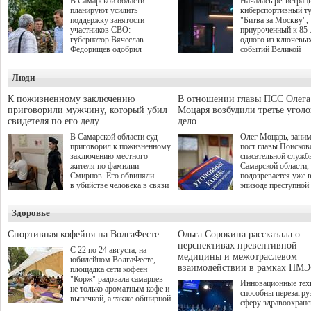
В Самарской области
Началась регистрац
планируют усилить
киберспортивный т
поддержку занятости
"Битва за Москву",
участников СВО:
приуроченный к 85
губернатор Вячеслав
одного из ключевы
Федорищев одобрил
событий Великой
инициативы депутата
Отечественной войн
Самарской Губернской
Организаторами
Люди
Думы Александра
соревнования по он
Живайкина, направленные
игре "Мир танков"
на трудоустройство и более
выступили "Ростеле
К пожизненному заключению
В отношении главы ПСС Олега
спокойную адаптацию к
партия "Единая Рос
приговорили мужчину, который убил
Моцаря возбудили третье угол
мирной жизни.
игровая студия "Лес
свидетеля по его делу
дело
Музей Победы.
В Самарской области суд
Олег Моцарь, зани
приговорил к пожизненному
пост главы Поисков
заключению местного
спасательной служб
жителя по фамилии
Самарской области,
Смирнов. Его обвиняли
подозревается уже 
в убийстве человека в связи
эпизоде преступной
с выполнением
деятельности. Возб
им общественного долга.
третье уголовное де
Здоровье
о превышении полн
а сам он находится
Спортивная кофейня на ВолгаФесте
Ольга Сорокина рассказала о
перспективах превентивной
С 22 по 24 августа, на
медицины и межотраслевом
юбилейном ВолгаФесте,
взаимодействии в рамках ПМЭ
площадка сети кофеен
"Корж" радовала самарцев
Инновационные тех
не только ароматным кофе и
способны перезагру
выпечкой, а также обширной
сферу здравоохран
оздоровительной