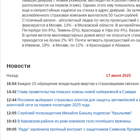
бывшую девушку с новым ухажером, выследил их и разбил окна в
располагается на первом этаже). Однако этого ему показалось ма
еще и непристойные надписи на стенах в адрес девушки. За хул
возлюбленного страховая компания выплатила 50 тысяч рублей.
Столичный регион - абсолютный лидер по числу происшествий с 
фиксируется в Москве, 13% - в Московской области. В антирейти
Петербург (по 6%), Тюмень (5%), Краснодар и Уфа (по 4%), Казан
В целом жители многоквартирных домов могут не опасаться стихи
приходится не более 2% ЧП. Почти четверть происшествий из-з
в Ижевске, 19% - в Москве, по 12% - в Краснодаре и Абакане.
Новости
Назад.
17 июля 2025
16:04
Каждое 10 обращение владельцев квартир к страховщикам связано
14:42
Глава правительства показал эскизы новой набережной в Самаре
12:44
Россияне выбирают страховых агентов для защиты автомобилей и 
агентской сети за первое полугодие 2025 года
12:05
Сербский полузащитник Михайло Баньяц подписан "Крыльями"
10:43
В Кировском районе из реки извлекли тело погибшего мужчины
09:05
"Лада" заключила пробный контракт с защитником Семеном Луговя