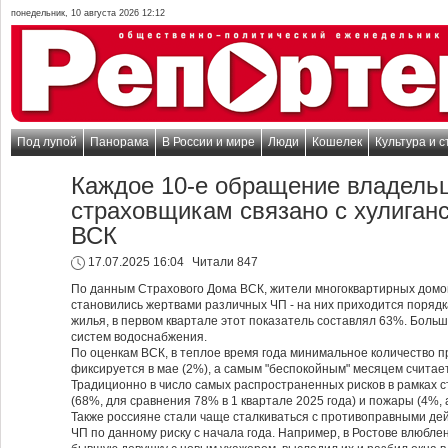
понедельник, 10 августа 2026 12:12
Под лупой
Панорама
В России и мире
Люди
Кошелек
Культура и с
Каждое 10-е обращение владельц
страховщикам связано с хулиганс
ВСК
17.07.2025 16:04
Читали 847
По данным Страхового Дома ВСК, жители многоквартирных домов
становились жертвами различных ЧП - на них приходится поряд
жилья, в первом квартале этот показатель составлял 63%. Больш
систем водоснабжения.
По оценкам ВСК, в теплое время года минимальное количество 
фиксируется в мае (2%), а самым "беспокойным" месяцем считае
Традиционно в число самых распространенных рисков в рамках 
(68%, для сравнения 78% в 1 квартале 2025 года) и пожары (4%, а
Также россияне стали чаще сталкиваться с противоправными дей
ЧП по данному риску с начала года. Например, в Ростове влюбле