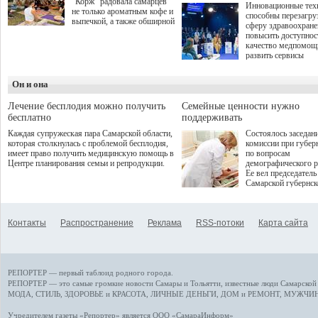
"Корж" радовала самарцев
Инновационные тех
не только ароматным кофе и
способны перезагру
выпечкой, а также обширной
сферу здравоохран
оздоровительной
повысить доступнос
программой. Спортивный
качество медпомощ
дебют пришёлся на начало
развить сервисы
летнего сезона. Команда
превентивной меди
сети кофеен ввела активную
Однако сфера MedT
деятельность в жизни для
Он и она
сталкивается с
гостей и самарцев.
определенными бар
К ним можно отнес
Лечение бесплодия можно получить
Семейные ценности нужно
регуляторные огран
бесплатно
поддерживать
этические вопросы,
Каждая супружеская пара Самарской области,
Состоялось заседан
возникающие при ра
которая столкнулась с проблемой бесплодия,
комиссии при губер
данными пациентов
имеет право получить медицинскую помощь в
по вопросам
более динамичного 
Центре планирования семьи и репродукции.
демографического р
проникновения инн
Ее вел председатель
сегмент необходимо
Самарской губернс
отраслевое взаимод
Виктор Сазонов.
государства, медиц
клиник и страховых
компаний. Об этом
Контакты
Распространение
Реклама
RSS-потоки
Карта сайта
рассказала Ольга С
член Совета директ
Страхового Дома В
ходе сессии "Развит
медицинских техно
РЕПОРТЕР — первый таблоид родного города.
ключ к повышению
качества жизни" в 
РЕПОРТЕР — это
самые громкие новости
Самары и Тольятти,
известные люди
Самарской 
ПМЭФ 2025. В дис
МОДА, СТИЛЬ
,
ЗДОРОВЬЕ и КРАСОТА
,
ЛИЧНЫЕ ДЕНЬГИ
,
ДОМ и РЕМОНТ
,
МУЖЧИН
также приняли учас
Министр здравоохр
Учредителем газеты «Репортер» является ООО «СамараИнформ»