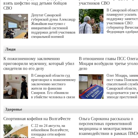
взять шефство над детьми бойцов
участников СВО
СВО
В Самарской област
планируют усилить
Депутат Самарской
поддержку занятост
губернской думы Александр
участников СВО:
Живайкин выступил с
губернатор Вячесла
инициативой системной
Федорищев одобри
поддержки детей участников
инициативы депутат
специальной военной
Самарской Губернс
операции через спортивные
Думы Александра
секции. Он озвучил ее на
Люди
Живайкина, направ
стратегической сессии
на трудоустройство 
"Помощь фронту и семьям
спокойную адаптац
участников СВО", которая
К пожизненному заключению
В отношении главы ПСС Олега
мирной жизни.
прошла в Отрадном 7
приговорили мужчину, который убил
Моцаря возбудили третье угол
августа.
свидетеля по его делу
дело
В Самарской области суд
Олег Моцарь, зани
приговорил к пожизненному
пост главы Поисков
заключению местного
спасательной служб
жителя по фамилии
Самарской области,
Смирнов. Его обвиняли
подозревается уже 
в убийстве человека в связи
эпизоде преступной
с выполнением
деятельности. Возб
им общественного долга.
третье уголовное де
Здоровье
о превышении полн
а сам он находится
Спортивная кофейня на ВолгаФесте
Ольга Сорокина рассказала о
перспективах превентивной
С 22 по 24 августа, на
медицины и межотраслевом
юбилейном ВолгаФесте,
взаимодействии в рамках ПМЭ
площадка сети кофеен