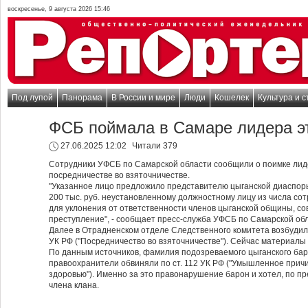
воскресенье, 9 августа 2026 15:46
Под лупой
Панорама
В России и мире
Люди
Кошелек
Культура и с
ФСБ поймала в Самаре лидера э
27.06.2025 12:02
Читали 379
Сотрудники УФСБ по Самарской области сообщили о поимке лиде
посредничестве во взяточничестве.
"Указанное лицо предложило представителю цыганской диаспоры
200 тыс. руб. неустановленному должностному лицу из числа с
для уклонения от ответственности членов цыганской общины, 
преступление", - сообщает пресс-служба УФСБ по Самарской обл
Далее в Отрадненском отделе Следственного комитета возбудили 
УК РФ ("Посредничество во взяточничестве"). Сейчас материалы
По данным источников, фамилия подозреваемого цыганского баро
правоохранители обвиняли по ст. 112 УК РФ ("Умышленное прич
здоровью"). Именно за это правонарушение барон и хотел, по п
члена клана.