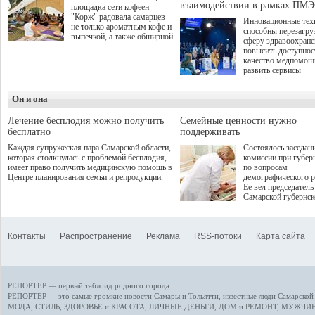
взаимодействии в рамках ПМЭ
площадка сети кофеен
"Корж" радовала самарцев
Инновационные тех
не только ароматным кофе и
способны перезагру
выпечкой, а также обширной
сферу здравоохран
оздоровительной
повысить доступнос
программой. Спортивный
качество медпомощ
дебют пришёлся на начало
развить сервисы
летнего сезона. Команда
превентивной меди
сети кофеен ввела активную
Однако сфера MedT
деятельность в жизни для
Он и она
сталкивается с
гостей и самарцев.
определенными бар
К ним можно отнес
Лечение бесплодия можно получить
Семейные ценности нужно
регуляторные огран
бесплатно
поддерживать
этические вопросы,
Каждая супружеская пара Самарской области,
Состоялось заседан
возникающие при ра
которая столкнулась с проблемой бесплодия,
комиссии при губер
данными пациентов
имеет право получить медицинскую помощь в
по вопросам
более динамичного 
Центре планирования семьи и репродукции.
демографического р
проникновения инн
Ее вел председатель
сегмент необходимо
Самарской губернс
отраслевое взаимод
Виктор Сазонов.
государства, медиц
клиник и страховых
компаний. Об этом
Контакты
Распространение
Реклама
RSS-потоки
Карта сайта
рассказала Ольга С
член Совета директ
Страхового Дома В
ходе сессии "Развит
медицинских техно
РЕПОРТЕР — первый таблоид родного города.
ключ к повышению
качества жизни" в 
РЕПОРТЕР — это
самые громкие новости
Самары и Тольятти,
известные люди
Самарской 
ПМЭФ 2025. В дис
МОДА, СТИЛЬ
,
ЗДОРОВЬЕ и КРАСОТА
,
ЛИЧНЫЕ ДЕНЬГИ
,
ДОМ и РЕМОНТ
,
МУЖЧИН