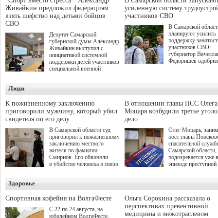
"Спорт вместо стресса": Александр
В Самарской области запускаю
Живайкин предложил федерациям
усиленную систему трудоустро
взять шефство над детьми бойцов
участников СВО
СВО
В Самарской област
планируют усилить
Депутат Самарской
поддержку занятост
губернской думы Александр
участников СВО:
Живайкин выступил с
губернатор Вячесла
инициативой системной
Федорищев одобри
поддержки детей участников
инициативы депутат
специальной военной
Самарской Губернс
операции через спортивные
Думы Александра
секции. Он озвучил ее на
Люди
Живайкина, направ
стратегической сессии
на трудоустройство 
"Помощь фронту и семьям
спокойную адаптац
участников СВО", которая
К пожизненному заключению
В отношении главы ПСС Олега
мирной жизни.
прошла в Отрадном 7
приговорили мужчину, который убил
Моцаря возбудили третье угол
августа.
свидетеля по его делу
дело
В Самарской области суд
Олег Моцарь, зани
приговорил к пожизненному
пост главы Поисков
заключению местного
спасательной служб
жителя по фамилии
Самарской области,
Смирнов. Его обвиняли
подозревается уже 
в убийстве человека в связи
эпизоде преступной
с выполнением
деятельности. Возб
им общественного долга.
третье уголовное де
Здоровье
о превышении полн
а сам он находится
Спортивная кофейня на ВолгаФесте
Ольга Сорокина рассказала о
перспективах превентивной
С 22 по 24 августа, на
медицины и межотраслевом
юбилейном ВолгаФесте,