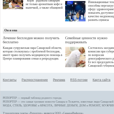
"Корж" радовала самарцев
Инновационные тех
не только ароматным кофе и
способны перезагру
выпечкой, а также обширной
сферу здравоохран
оздоровительной
повысить доступнос
программой. Спортивный
качество медпомощ
дебют пришёлся на начало
развить сервисы
летнего сезона. Команда
превентивной меди
сети кофеен ввела активную
Однако сфера MedT
деятельность в жизни для
Он и она
сталкивается с
гостей и самарцев.
определенными бар
К ним можно отнес
Лечение бесплодия можно получить
Семейные ценности нужно
регуляторные огран
бесплатно
поддерживать
этические вопросы,
Каждая супружеская пара Самарской области,
Состоялось заседан
возникающие при ра
которая столкнулась с проблемой бесплодия,
комиссии при губер
данными пациентов
имеет право получить медицинскую помощь в
по вопросам
более динамичного 
Центре планирования семьи и репродукции.
демографического р
проникновения инн
Ее вел председатель
сегмент необходимо
Самарской губернс
отраслевое взаимод
Виктор Сазонов.
государства, медиц
клиник и страховых
компаний. Об этом
Контакты
Распространение
Реклама
RSS-потоки
Карта сайта
рассказала Ольга С
член Совета директ
Страхового Дома В
ходе сессии "Развит
медицинских техно
РЕПОРТЕР — первый таблоид родного города.
ключ к повышению
качества жизни" в 
РЕПОРТЕР — это
самые громкие новости
Самары и Тольятти,
известные люди
Самарской 
ПМЭФ 2025. В дис
МОДА, СТИЛЬ
,
ЗДОРОВЬЕ и КРАСОТА
,
ЛИЧНЫЕ ДЕНЬГИ
,
ДОМ и РЕМОНТ
,
МУЖЧИН
также приняли учас
Министр здравоохр
Учредителем газеты «Репортер» является ООО «СамараИнформ»