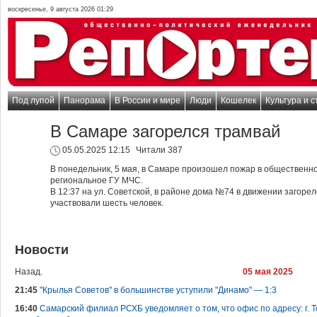
воскресенье, 9 августа 2026 01:29
Под лупой
Панорама
В России и мире
Люди
Кошелек
Культура и с
В Самаре загорелся трамвай
05.05.2025 12:15
Читали 387
В понедельник, 5 мая, в Самаре произошел пожар в общественн
региональное ГУ МЧС.
В 12:37 на ул. Советской, в районе дома №74 в движении загоре
участвовали шесть человек.
Новости
Назад.
05 мая 2025
21:45
"Крылья Советов" в большинстве уступили "Динамо" — 1:3
16:40
Самарский филиал РСХБ уведомляет о том, что офис по адресу: г. То