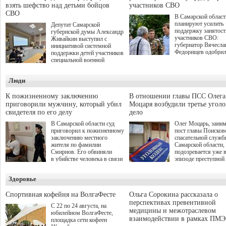
взять шефство над детьми бойцов
участников СВО
СВО
В Самарской област
планируют усилить
Депутат Самарской
поддержку занятост
губернской думы Александр
участников СВО:
Живайкин выступил с
губернатор Вячесла
инициативой системной
Федорищев одобри
поддержки детей участников
инициативы депутат
специальной военной
Самарской Губернс
операции через спортивные
Думы Александра
секции. Он озвучил ее на
Люди
Живайкина, направ
стратегической сессии
на трудоустройство 
"Помощь фронту и семьям
спокойную адаптац
участников СВО", которая
К пожизненному заключению
В отношении главы ПСС Олега
мирной жизни.
прошла в Отрадном 7
приговорили мужчину, который убил
Моцаря возбудили третье угол
августа.
свидетеля по его делу
дело
В Самарской области суд
Олег Моцарь, зани
приговорил к пожизненному
пост главы Поисков
заключению местного
спасательной служб
жителя по фамилии
Самарской области,
Смирнов. Его обвиняли
подозревается уже 
в убийстве человека в связи
эпизоде преступной
с выполнением
деятельности. Возб
им общественного долга.
третье уголовное де
Здоровье
о превышении полн
а сам он находится
Спортивная кофейня на ВолгаФесте
Ольга Сорокина рассказала о
перспективах превентивной
С 22 по 24 августа, на
медицины и межотраслевом
юбилейном ВолгаФесте,
взаимодействии в рамках ПМЭ
площадка сети кофеен