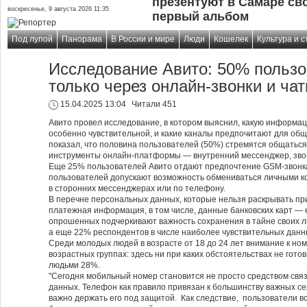
презентуют в Самаре св
воскресенье, 9 августа 2026 11:35
первый альбом
Под лупой
Панорама
В России и мире
Люди
Кошелек
Культура и с
Исследование Авито: 50% польз
только через онлайн-звонки и ча
15.04.2025 13:04
Читали 451
Авито провел исследование, в котором выяснил, какую информа
особенно чувствительной, и какие каналы предпочитают для об
показал, что половина пользователей (50%) стремятся общатьс
инструменты онлайн-платформы — внутренний мессенджер, звон
Еще 25% пользователей Авито отдают предпочтение GSM-звонк
пользователей допускают возможность обмениваться личными 
в сторонних мессенджерах или по телефону.
В перечне персональных данных, которые нельзя раскрывать пр
платежная информация, в том числе, данные банковских карт —
опрошенных подчеркивают важность сохранения в тайне своих ли
а еще 22% респондентов в числе наиболее чувствительных данн
Среди молодых людей в возрасте от 18 до 24 лет внимание к но
возрастных группах: здесь ни при каких обстоятельствах не гот
людьми 28%.
"Сегодня мобильный номер становится не просто средством свя
данных. Телефон как правило привязан к большинству важных сер
важно держать его под защитой. Как следствие, пользователи в