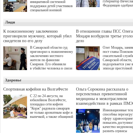
губернатор Вячесла
инициативой системной
Федорищев одобри
поддержки детей участников
инициативы депутат
специальной военной
Самарской Губернс
операции через спортивные
Думы Александра
секции. Он озвучил ее на
Люди
Живайкина, направ
стратегической сессии
на трудоустройство 
"Помощь фронту и семьям
спокойную адаптац
участников СВО", которая
К пожизненному заключению
В отношении главы ПСС Олега
мирной жизни.
прошла в Отрадном 7
приговорили мужчину, который убил
Моцаря возбудили третье угол
августа.
свидетеля по его делу
дело
В Самарской области суд
Олег Моцарь, зани
приговорил к пожизненному
пост главы Поисков
заключению местного
спасательной служб
жителя по фамилии
Самарской области,
Смирнов. Его обвиняли
подозревается уже 
в убийстве человека в связи
эпизоде преступной
с выполнением
деятельности. Возб
им общественного долга.
третье уголовное де
Здоровье
о превышении полн
а сам он находится
Спортивная кофейня на ВолгаФесте
Ольга Сорокина рассказала о
перспективах превентивной
С 22 по 24 августа, на
медицины и межотраслевом
юбилейном ВолгаФесте,
взаимодействии в рамках ПМЭ
площадка сети кофеен
"Корж" радовала самарцев
Инновационные тех
не только ароматным кофе и
способны перезагру
выпечкой, а также обширной
сферу здравоохран
оздоровительной
повысить доступнос
программой. Спортивный
качество медпомощ
дебют пришёлся на начало
развить сервисы