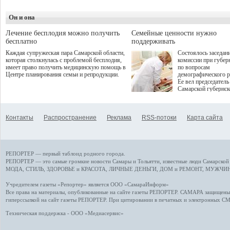
летнего сезона. Команда
превентивной меди
сети кофеен ввела активную
Однако сфера MedT
деятельность в жизни для
Он и она
сталкивается с
гостей и самарцев.
определенными бар
К ним можно отнес
Лечение бесплодия можно получить
Семейные ценности нужно
регуляторные огран
бесплатно
поддерживать
этические вопросы,
Каждая супружеская пара Самарской области,
Состоялось заседан
возникающие при ра
которая столкнулась с проблемой бесплодия,
комиссии при губер
данными пациентов
имеет право получить медицинскую помощь в
по вопросам
более динамичного 
Центре планирования семьи и репродукции.
демографического р
проникновения инн
Ее вел председатель
сегмент необходимо
Самарской губернс
отраслевое взаимод
Виктор Сазонов.
государства, медиц
клиник и страховых
компаний. Об этом
Контакты
Распространение
Реклама
RSS-потоки
Карта сайта
рассказала Ольга С
член Совета директ
Страхового Дома В
ходе сессии "Развит
медицинских техно
РЕПОРТЕР — первый таблоид родного города.
ключ к повышению
качества жизни" в 
РЕПОРТЕР — это
самые громкие новости
Самары и Тольятти,
известные люди
Самарской 
ПМЭФ 2025. В дис
МОДА, СТИЛЬ
,
ЗДОРОВЬЕ и КРАСОТА
,
ЛИЧНЫЕ ДЕНЬГИ
,
ДОМ и РЕМОНТ
,
МУЖЧИН
также приняли учас
Министр здравоохр
Учредителем газеты «Репортер» является ООО «СамараИнформ»
РФ Михаил Мурашк
Все права на материалы, опубликованные на сайте газеты
РЕПОРТЕР
. САМАРА защищены. 
представители
гиперссылкой на сайт газеты РЕПОРТЕР. При цитировании в печатных и электронных С
Государственной Д
Общественной пала
Техническая поддержка - ООО «Медиасервис»
Аппарата Правитель
также иностранных