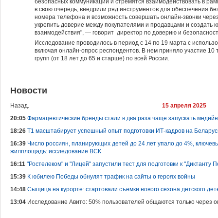
безопасных коммуникаций и стремятся взаимодействовать в рам
в свою очередь, внедрили ряд инструментов для обеспечения б
номера телефона и возможность совершать онлайн-звонки чере
укрепить доверие между покупателями и продавцами и создать 
взаимодействия", — говорит директор по доверию и безопаснос
Исследование проводилось в период с 14 по 19 марта с использ
включая онлайн-опрос респондентов. В нем приняло участие 10 
групп (от 18 лет до 65 и старше) по всей России.
Новости
Назад.
15 апреля 2025
20:05
Фармацевтические бренды стали в два раза чаще запускать медийн
18:26
Т1 масштабирует успешный опыт подготовки ИТ-кадров на Беларус
16:39
Число россиян, планирующих детей до 24 лет упало до 4%, ключев
жилплощадь: исследование ВСК
16:11
"Ростелеком" и "Лицей" запустили тест для подготовки к "Диктанту 
15:39
К юбилею Победы обнулят трафик на сайты о героях войны
14:48
Сыщица на курорте: стартовали съемки нового сезона детского дет
13:04
Исследование Авито: 50% пользователей общаются только через о