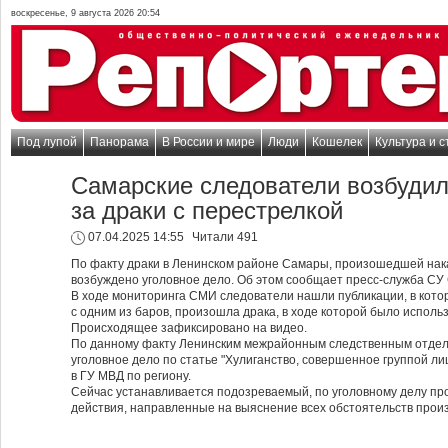
воскресенье, 9 августа 2026 20:54
Под лупой
Панорама
В России и мире
Люди
Кошелек
Культура и с
Самарские следователи возбудили
за драки с перестрелкой
07.04.2025 14:55
Читали 491
По факту драки в Ленинском районе Самары, произошедшей накан
возбуждено уголовное дело. Об этом сообщает пресс-служба СУ
В ходе мониторинга СМИ следователи нашли публикации, в кото
с одним из баров, произошла драка, в ходе которой было исполь
Происходящее зафиксировано на видео.
По данному факту Ленинским межрайонным следственным отде
уголовное дело по статье "Хулиганство, совершенное группой лиц
в ГУ МВД по региону.
Сейчас устанавливается подозреваемый, по уголовному делу п
действия, направленные на выяснение всех обстоятельств про