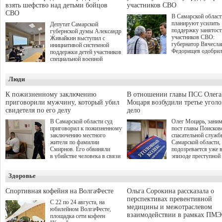
взять шефство над детьми бойцов
участников СВО
СВО
В Самарской област
планируют усилить
Депутат Самарской
поддержку занятост
губернской думы Александр
участников СВО:
Живайкин выступил с
губернатор Вячесла
инициативой системной
Федорищев одобри
поддержки детей участников
инициативы депутат
специальной военной
Самарской Губернс
операции через спортивные
Думы Александра
секции. Он озвучил ее на
Люди
Живайкина, направ
стратегической сессии
на трудоустройство 
"Помощь фронту и семьям
спокойную адаптац
участников СВО", которая
К пожизненному заключению
В отношении главы ПСС Олега
мирной жизни.
прошла в Отрадном 7
приговорили мужчину, который убил
Моцаря возбудили третье угол
августа.
свидетеля по его делу
дело
В Самарской области суд
Олег Моцарь, зани
приговорил к пожизненному
пост главы Поисков
заключению местного
спасательной служб
жителя по фамилии
Самарской области,
Смирнов. Его обвиняли
подозревается уже 
в убийстве человека в связи
эпизоде преступной
с выполнением
деятельности. Возб
им общественного долга.
третье уголовное де
Здоровье
о превышении полн
а сам он находится
Спортивная кофейня на ВолгаФесте
Ольга Сорокина рассказала о
перспективах превентивной
С 22 по 24 августа, на
медицины и межотраслевом
юбилейном ВолгаФесте,
взаимодействии в рамках ПМЭ
площадка сети кофеен