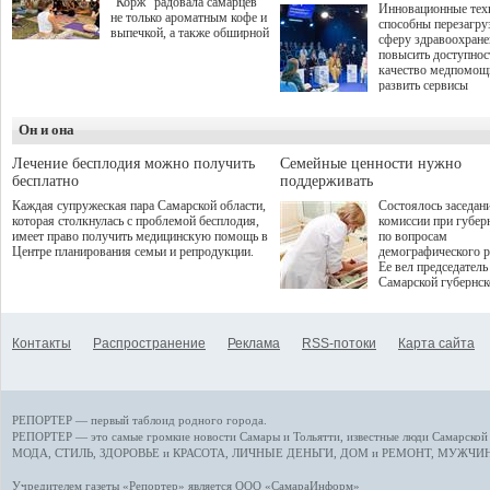
"Корж" радовала самарцев
Инновационные тех
не только ароматным кофе и
способны перезагру
выпечкой, а также обширной
сферу здравоохран
оздоровительной
повысить доступнос
программой. Спортивный
качество медпомощ
дебют пришёлся на начало
развить сервисы
летнего сезона. Команда
превентивной меди
сети кофеен ввела активную
Однако сфера MedT
деятельность в жизни для
Он и она
сталкивается с
гостей и самарцев.
определенными бар
К ним можно отнес
Лечение бесплодия можно получить
Семейные ценности нужно
регуляторные огран
бесплатно
поддерживать
этические вопросы,
Каждая супружеская пара Самарской области,
Состоялось заседан
возникающие при ра
которая столкнулась с проблемой бесплодия,
комиссии при губер
данными пациентов
имеет право получить медицинскую помощь в
по вопросам
более динамичного 
Центре планирования семьи и репродукции.
демографического р
проникновения инн
Ее вел председатель
сегмент необходимо
Самарской губернс
отраслевое взаимод
Виктор Сазонов.
государства, медиц
клиник и страховых
компаний. Об этом
Контакты
Распространение
Реклама
RSS-потоки
Карта сайта
рассказала Ольга С
член Совета директ
Страхового Дома В
ходе сессии "Развит
медицинских техно
РЕПОРТЕР — первый таблоид родного города.
ключ к повышению
качества жизни" в 
РЕПОРТЕР — это
самые громкие новости
Самары и Тольятти,
известные люди
Самарской 
ПМЭФ 2025. В дис
МОДА, СТИЛЬ
,
ЗДОРОВЬЕ и КРАСОТА
,
ЛИЧНЫЕ ДЕНЬГИ
,
ДОМ и РЕМОНТ
,
МУЖЧИН
также приняли учас
Министр здравоохр
Учредителем газеты «Репортер» является ООО «СамараИнформ»