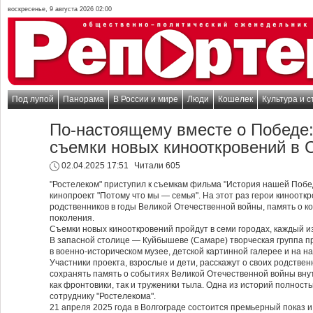
воскресенье, 9 августа 2026 02:00
Под лупой
Панорама
В России и мире
Люди
Кошелек
Культура и с
По-настоящему вместе о Победе:
съемки новых кинооткровений в 
02.04.2025 17:51
Читали 605
"Ростелеком" приступил к съемкам фильма "История нашей Поб
кинопроект "Потому что мы — семья". На этот раз герои кинооткр
родственников в годы Великой Отечественной войны, память о ко
поколения.
Съемки новых кинооткровений пройдут в семи городах, каждый и
В запасной столице — Куйбышеве (Самаре) творческая группа п
в военно-историческом музее, детской картинной галерее и на н
Участники проекта, взрослые и дети, расскажут о своих родственн
сохранять память о событиях Великой Отечественной войны вну
как фронтовики, так и труженики тыла. Одна из историй полност
сотруднику "Ростелекома".
21 апреля 2025 года в Волгограде состоится премьерный показ 