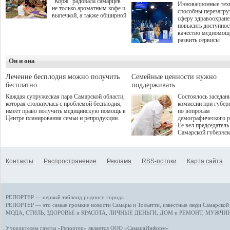
"Корж" радовала самарцев
Инновационные тех
не только ароматным кофе и
способны перезагру
выпечкой, а также обширной
сферу здравоохран
оздоровительной
повысить доступнос
программой. Спортивный
качество медпомощ
дебют пришёлся на начало
развить сервисы
летнего сезона. Команда
превентивной меди
сети кофеен ввела активную
Однако сфера MedT
деятельность в жизни для
Он и она
сталкивается с
гостей и самарцев.
определенными бар
К ним можно отнес
Лечение бесплодия можно получить
Семейные ценности нужно
регуляторные огран
бесплатно
поддерживать
этические вопросы,
Каждая супружеская пара Самарской области,
Состоялось заседан
возникающие при ра
которая столкнулась с проблемой бесплодия,
комиссии при губер
данными пациентов
имеет право получить медицинскую помощь в
по вопросам
более динамичного 
Центре планирования семьи и репродукции.
демографического р
проникновения инн
Ее вел председатель
сегмент необходимо
Самарской губернс
отраслевое взаимод
Виктор Сазонов.
государства, медиц
клиник и страховых
компаний. Об этом
Контакты
Распространение
Реклама
RSS-потоки
Карта сайта
рассказала Ольга С
член Совета директ
Страхового Дома В
ходе сессии "Развит
медицинских техно
РЕПОРТЕР — первый таблоид родного города.
ключ к повышению
качества жизни" в 
РЕПОРТЕР — это
самые громкие новости
Самары и Тольятти,
известные люди
Самарской 
ПМЭФ 2025. В дис
МОДА, СТИЛЬ
,
ЗДОРОВЬЕ и КРАСОТА
,
ЛИЧНЫЕ ДЕНЬГИ
,
ДОМ и РЕМОНТ
,
МУЖЧИН
также приняли учас
Министр здравоохр
Учредителем газеты «Репортер» является ООО «СамараИнформ»