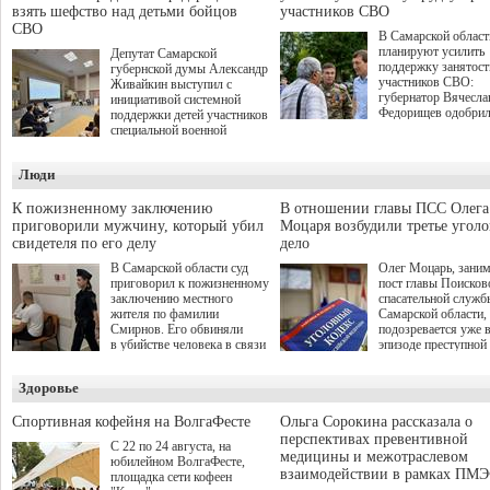
взять шефство над детьми бойцов
участников СВО
СВО
В Самарской област
планируют усилить
Депутат Самарской
поддержку занятост
губернской думы Александр
участников СВО:
Живайкин выступил с
губернатор Вячесла
инициативой системной
Федорищев одобри
поддержки детей участников
инициативы депутат
специальной военной
Самарской Губернс
операции через спортивные
Думы Александра
секции. Он озвучил ее на
Люди
Живайкина, направ
стратегической сессии
на трудоустройство 
"Помощь фронту и семьям
спокойную адаптац
участников СВО", которая
К пожизненному заключению
В отношении главы ПСС Олега
мирной жизни.
прошла в Отрадном 7
приговорили мужчину, который убил
Моцаря возбудили третье угол
августа.
свидетеля по его делу
дело
В Самарской области суд
Олег Моцарь, зани
приговорил к пожизненному
пост главы Поисков
заключению местного
спасательной служб
жителя по фамилии
Самарской области,
Смирнов. Его обвиняли
подозревается уже 
в убийстве человека в связи
эпизоде преступной
с выполнением
деятельности. Возб
им общественного долга.
третье уголовное де
Здоровье
о превышении полн
а сам он находится
Спортивная кофейня на ВолгаФесте
Ольга Сорокина рассказала о
перспективах превентивной
С 22 по 24 августа, на
медицины и межотраслевом
юбилейном ВолгаФесте,
взаимодействии в рамках ПМЭ
площадка сети кофеен