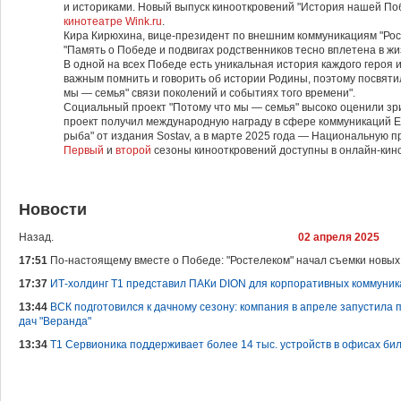
и историками. Новый выпуск кинооткровений "История нашей По
кинотеатре Wink.ru
.
Кира Кирюхина, вице-президент по внешним коммуникациям "Рос
"Память о Победе и подвигах родственников тесно вплетена в жи
В одной на всех Победе есть уникальная история каждого героя и
важным помнить и говорить об истории Родины, поэтому посвяти
мы — семья" связи поколений и событиях того времени".
Социальный проект "Потому что мы — семья" высоко оценили зр
проект получил международную награду в сфере коммуникаций E
рыба" от издания Sostav, а в марте 2025 года — Национальную п
Первый
и
второй
сезоны кинооткровений доступны в онлайн-кино
Новости
Назад.
02 апреля 2025
17:51
По-настоящему вместе о Победе: "Ростелеком" начал съемки новых
17:37
ИТ-холдинг Т1 представил ПАКи DION для корпоративных коммуни
13:44
ВСК подготовился к дачному сезону: компания в апреле запустила 
дач "Веранда"
13:34
Т1 Сервионика поддерживает более 14 тыс. устройств в офисах бил