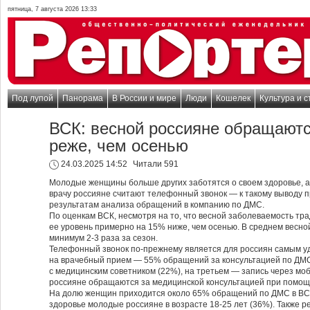
пятница, 7 августа 2026 13:33
Под лупой
Панорама
В России и мире
Люди
Кошелек
Культура и с
ВСК: весной россияне обращаютс
реже, чем осенью
24.03.2025 14:52
Читали 591
Молодые женщины больше других заботятся о своем здоровье, а
врачу россияне считают телефонный звонок — к такому выводу 
результатам анализа обращений в компанию по ДМС.
По оценкам ВСК, несмотря на то, что весной заболеваемость тр
ее уровень примерно на 15% ниже, чем осенью. В среднем весн
минимум 2-3 раза за сезон.
Телефонный звонок по-прежнему является для россиян самым у
на врачебный прием — 55% обращений за консультацией по ДМС.
с медицинским советником (22%), на третьем — запись через мо
россияне обращаются за медицинской консультацией при помощи 
На долю женщин приходится около 65% обращений по ДМС в ВСК
здоровье молодые россияне в возрасте 18-25 лет (36%). Также 