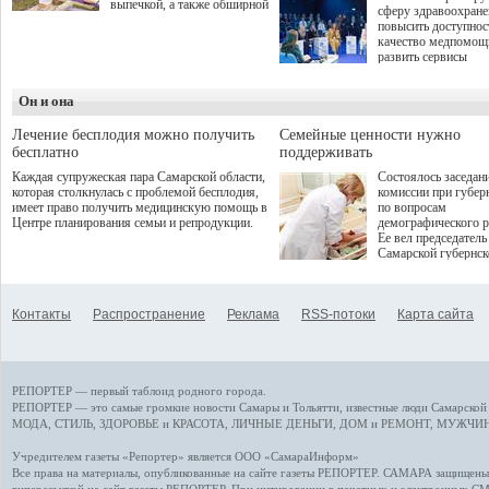
выпечкой, а также обширной
сферу здравоохран
оздоровительной
повысить доступнос
программой. Спортивный
качество медпомощ
дебют пришёлся на начало
развить сервисы
летнего сезона. Команда
превентивной меди
сети кофеен ввела активную
Однако сфера MedT
деятельность в жизни для
Он и она
сталкивается с
гостей и самарцев.
определенными бар
К ним можно отнес
Лечение бесплодия можно получить
Семейные ценности нужно
регуляторные огран
бесплатно
поддерживать
этические вопросы,
Каждая супружеская пара Самарской области,
Состоялось заседан
возникающие при ра
которая столкнулась с проблемой бесплодия,
комиссии при губер
данными пациентов
имеет право получить медицинскую помощь в
по вопросам
более динамичного 
Центре планирования семьи и репродукции.
демографического р
проникновения инн
Ее вел председатель
сегмент необходимо
Самарской губернс
отраслевое взаимод
Виктор Сазонов.
государства, медиц
клиник и страховых
компаний. Об этом
Контакты
Распространение
Реклама
RSS-потоки
Карта сайта
рассказала Ольга С
член Совета директ
Страхового Дома В
ходе сессии "Развит
медицинских техно
РЕПОРТЕР — первый таблоид родного города.
ключ к повышению
качества жизни" в 
РЕПОРТЕР — это
самые громкие новости
Самары и Тольятти,
известные люди
Самарской 
ПМЭФ 2025. В дис
МОДА, СТИЛЬ
,
ЗДОРОВЬЕ и КРАСОТА
,
ЛИЧНЫЕ ДЕНЬГИ
,
ДОМ и РЕМОНТ
,
МУЖЧИН
также приняли учас
Министр здравоохр
Учредителем газеты «Репортер» является ООО «СамараИнформ»
РФ Михаил Мурашк
Все права на материалы, опубликованные на сайте газеты
РЕПОРТЕР
. САМАРА защищены. 
представители