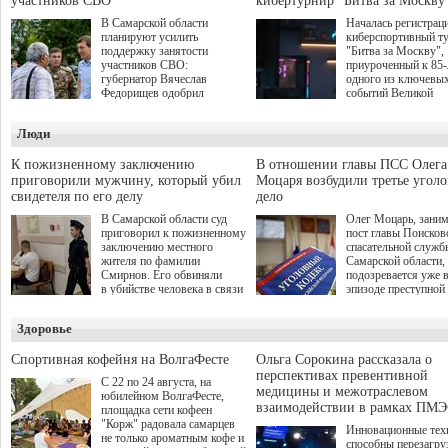
участников СВО
кибертурнир "Битва за Москву
В Самарской области
Началась регистрац
планируют усилить
киберспортивный т
поддержку занятости
"Битва за Москву",
участников СВО:
приуроченный к 85
губернатор Вячеслав
одного из ключевы
Федорищев одобрил
событий Великой
инициативы депутата
Отечественной войн
Самарской Губернской
Организаторами
Люди
Думы Александра
соревнования по он
Живайкина, направленные
игре "Мир танков"
на трудоустройство и более
выступили "Ростеле
К пожизненному заключению
В отношении главы ПСС Олега
спокойную адаптацию к
партия "Единая Рос
приговорили мужчину, который убил
Моцаря возбудили третье угол
мирной жизни.
игровая студия "Лес
свидетеля по его делу
дело
Музей Победы.
В Самарской области суд
Олег Моцарь, зани
приговорил к пожизненному
пост главы Поисков
заключению местного
спасательной служб
жителя по фамилии
Самарской области,
Смирнов. Его обвиняли
подозревается уже 
в убийстве человека в связи
эпизоде преступной
с выполнением
деятельности. Возб
им общественного долга.
третье уголовное де
Здоровье
о превышении полн
а сам он находится
Спортивная кофейня на ВолгаФесте
Ольга Сорокина рассказала о
перспективах превентивной
С 22 по 24 августа, на
медицины и межотраслевом
юбилейном ВолгаФесте,
взаимодействии в рамках ПМЭ
площадка сети кофеен
"Корж" радовала самарцев
Инновационные тех
не только ароматным кофе и
способны перезагру