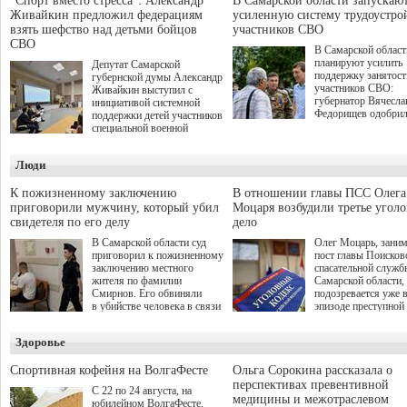
"Спорт вместо стресса": Александр
В Самарской области запускаю
Живайкин предложил федерациям
усиленную систему трудоустро
взять шефство над детьми бойцов
участников СВО
СВО
В Самарской област
планируют усилить
Депутат Самарской
поддержку занятост
губернской думы Александр
участников СВО:
Живайкин выступил с
губернатор Вячесла
инициативой системной
Федорищев одобри
поддержки детей участников
инициативы депутат
специальной военной
Самарской Губернс
операции через спортивные
Думы Александра
секции. Он озвучил ее на
Люди
Живайкина, направ
стратегической сессии
на трудоустройство 
"Помощь фронту и семьям
спокойную адаптац
участников СВО", которая
К пожизненному заключению
В отношении главы ПСС Олега
мирной жизни.
прошла в Отрадном 7
приговорили мужчину, который убил
Моцаря возбудили третье угол
августа.
свидетеля по его делу
дело
В Самарской области суд
Олег Моцарь, зани
приговорил к пожизненному
пост главы Поисков
заключению местного
спасательной служб
жителя по фамилии
Самарской области,
Смирнов. Его обвиняли
подозревается уже 
в убийстве человека в связи
эпизоде преступной
с выполнением
деятельности. Возб
им общественного долга.
третье уголовное де
Здоровье
о превышении полн
а сам он находится
Спортивная кофейня на ВолгаФесте
Ольга Сорокина рассказала о
перспективах превентивной
С 22 по 24 августа, на
медицины и межотраслевом
юбилейном ВолгаФесте,