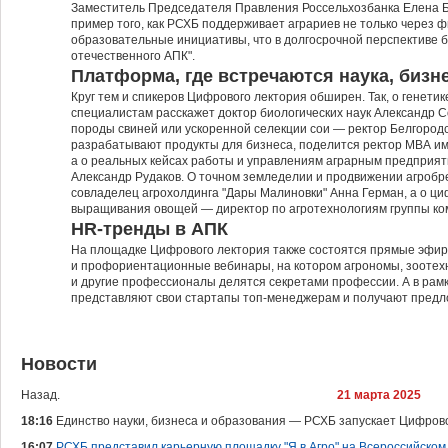
Заместитель Председателя Правления Россельхозбанка Елена Б
пример того, как РСХБ поддерживает аграриев не только через ф
образовательные инициативы, что в долгосрочной перспективе 
отечественного АПК".
Платформа, где встречаются наука, бизн
Круг тем и спикеров Цифрового лектория обширен. Так, о генети
специалистам расскажет доктор биологических наук Александр С
породы свиней или ускоренной селекции сои — ректор Белгородск
разрабатывают продукты для бизнеса, поделится ректор МВА им
а о реальных кейсах работы и управлениям аграрным предприят
Александр Рудаков. О точном земледелии и продвижении агробр
совладелец агрохолдинга "Дары Малиновки" Анна Герман, а о ц
выращивания овощей — директор по агротехнологиям группы ко
HR-тренды в АПК
На площадке Цифрового лектория также состоятся прямые эфир
и профориентационные вебинары, на котором агрономы, зоотехн
и другие профессионалы делятся секретами профессии. А в рамк
представляют свои стартапы топ-менеджерам и получают предл
Новости
Назад.
21 марта 2025
18:16
Единство науки, бизнеса и образования — РСХБ запускает Цифров
16:07
РСХБ представил карьерную площадку "Я в Агро" на Всероссийском