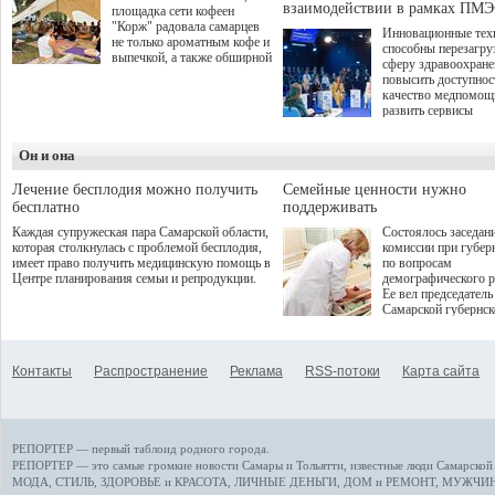
взаимодействии в рамках ПМЭ
площадка сети кофеен
"Корж" радовала самарцев
Инновационные тех
не только ароматным кофе и
способны перезагру
выпечкой, а также обширной
сферу здравоохран
оздоровительной
повысить доступнос
программой. Спортивный
качество медпомощ
дебют пришёлся на начало
развить сервисы
летнего сезона. Команда
превентивной меди
сети кофеен ввела активную
Однако сфера MedT
деятельность в жизни для
Он и она
сталкивается с
гостей и самарцев.
определенными бар
К ним можно отнес
Лечение бесплодия можно получить
Семейные ценности нужно
регуляторные огран
бесплатно
поддерживать
этические вопросы,
Каждая супружеская пара Самарской области,
Состоялось заседан
возникающие при ра
которая столкнулась с проблемой бесплодия,
комиссии при губер
данными пациентов
имеет право получить медицинскую помощь в
по вопросам
более динамичного 
Центре планирования семьи и репродукции.
демографического р
проникновения инн
Ее вел председатель
сегмент необходимо
Самарской губернс
отраслевое взаимод
Виктор Сазонов.
государства, медиц
клиник и страховых
компаний. Об этом
Контакты
Распространение
Реклама
RSS-потоки
Карта сайта
рассказала Ольга С
член Совета директ
Страхового Дома В
ходе сессии "Развит
медицинских техно
РЕПОРТЕР — первый таблоид родного города.
ключ к повышению
качества жизни" в 
РЕПОРТЕР — это
самые громкие новости
Самары и Тольятти,
известные люди
Самарской 
ПМЭФ 2025. В дис
МОДА, СТИЛЬ
,
ЗДОРОВЬЕ и КРАСОТА
,
ЛИЧНЫЕ ДЕНЬГИ
,
ДОМ и РЕМОНТ
,
МУЖЧИН