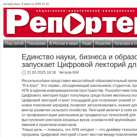
воскресенье, 9 августа 2026 21:31
Под лупой
Панорама
В России и мире
Люди
Кошелек
Культура и с
Единство науки, бизнеса и обра
запускает Цифровой лекторий д
21.03.2025 18:16
Читали 604
Россельхозбанк представил масштабный образовательный прое
"Я в Агро". Это сервис, объединяющий школьников, студентов, 
АПК в едином информационном пространстве. Разработчики пл
Цифрового лектория будет популярна среди более миллиона по
Цифровой лекторий станет площадкой для получения знаний от 
новое поколение аграриев, позволит актуализировать знания дл
вектор развития сельского хозяйства. Лекторий включит в себя к
от профориентации школьников до продвинутых технологий для 
выступления ректоров аграрных вузов, основателей крупнейших 
именем и практиков-новаторов.
"Наша цель — показать, что АПК сегодня — это драйвер техноло
прорывов. Цифровой лекторий станет мостом между поколениями