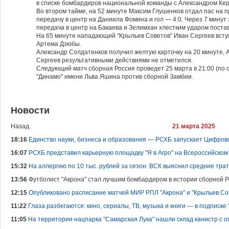
в списке бомбардиров национальной команды с Александром Ке
Во втором тайме, на 52 минуте Максим Глушенков отдал пас на 
передачу в центр на Даниила Фомина и гол — 4:0. Через 7 минут
передача в центр на Бакаева и Зелимхан хлестким ударом постави
На 65 минуте нападающий "Крыльев Советов" Иван Сергеев вступ
Артема Дзюбы.
Александр Солдатенков получил желтую карточку на 20 минуте, А
Сергеев результативными действиями не отметился.
Следующий матч сборная Россия проведет 25 марта в 21:00 (по 
"Динамо" имени Льва Яшина против сборной Замбии.
Новости
Назад.
21 марта 2025
18:16
Единство науки, бизнеса и образования — РСХБ запускает Цифров
16:07
РСХБ представил карьерную площадку "Я в Агро" на Всероссийском
15:32
На аллергию по 10 тыс. рублей за сезон: ВСК выяснил средние тра
13:56
Футболист "Акрона" стал лучшим бомбардиром в истории сборной 
12:15
Опубликовано расписание матчей МИР РПЛ "Акрона" и "Крыльев Со
11:22
Глаза разбегаются: кино, сериалы, ТВ, музыка и книги — в подписке 
11:05
На территории нацпарка "Самарская Лука" нашли склад канистр с 