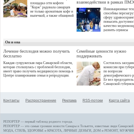
взаимодействии в рамках ПМЭ
площадка сети кофеен
"Корж" радовала самарцев
Инновационные тех
не только ароматным кофе и
способны перезагру
выпечкой, а также обширной
сферу здравоохран
оздоровительной
повысить доступнос
программой. Спортивный
качество медпомощ
дебют пришёлся на начало
развить сервисы
летнего сезона. Команда
превентивной меди
сети кофеен ввела активную
Однако сфера MedT
деятельность в жизни для
Он и она
сталкивается с
гостей и самарцев.
определенными бар
К ним можно отнес
Лечение бесплодия можно получить
Семейные ценности нужно
регуляторные огран
бесплатно
поддерживать
этические вопросы,
Каждая супружеская пара Самарской области,
Состоялось заседан
возникающие при ра
которая столкнулась с проблемой бесплодия,
комиссии при губер
данными пациентов
имеет право получить медицинскую помощь в
по вопросам
более динамичного 
Центре планирования семьи и репродукции.
демографического р
проникновения инн
Ее вел председатель
сегмент необходимо
Самарской губернс
отраслевое взаимод
Виктор Сазонов.
государства, медиц
клиник и страховых
компаний. Об этом
Контакты
Распространение
Реклама
RSS-потоки
Карта сайта
рассказала Ольга С
член Совета директ
Страхового Дома В
ходе сессии "Развит
медицинских техно
РЕПОРТЕР — первый таблоид родного города.
ключ к повышению
качества жизни" в 
РЕПОРТЕР — это
самые громкие новости
Самары и Тольятти,
известные люди
Самарской 
ПМЭФ 2025. В дис
МОДА, СТИЛЬ
,
ЗДОРОВЬЕ и КРАСОТА
,
ЛИЧНЫЕ ДЕНЬГИ
,
ДОМ и РЕМОНТ
,
МУЖЧИН