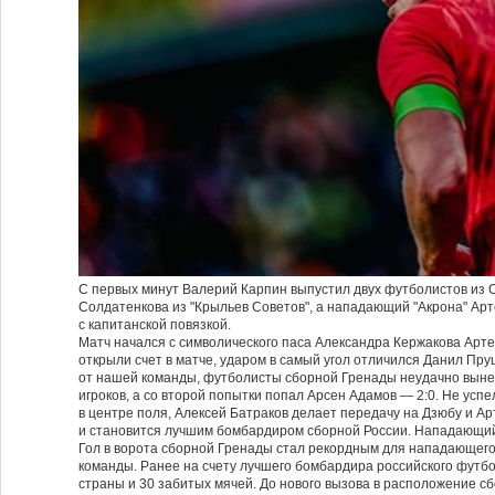
С первых минут Валерий Карпин выпустил двух футболистов из 
Солдатенкова из "Крыльев Советов", а нападающий "Акрона" Ар
с капитанской повязкой.
Матч начался с символического паса Александра Кержакова Арте
открыли счет в матче, ударом в самый угол отличился Данил Пруц
от нашей команды, футболисты сборной Гренады неудачно вынес
игроков, а со второй попытки попал Арсен Адамов — 2:0. Не успе
в центре поля, Алексей Батраков делает передачу на Дзюбу и Ар
и становится лучшим бомбардиром сборной России. Нападающий 
Гол в ворота сборной Гренады стал рекордным для нападающего
команды. Ранее на счету лучшего бомбардира российского футбо
страны и 30 забитых мячей. До нового вызова в расположение с