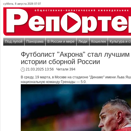
суббота, 8 августа 2026 07:07
Под лупой
Панорама
В России и мире
Люди
Кошелек
Культура и с
Футболист "Акрона" стал лучшим
истории сборной России
21.03.2025 13:56
Читали 394
В среду, 19 марта, в Москве на стадионе "Динамо" имени Льва Я
национальную команду Гренады — 5:0.