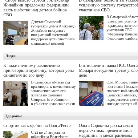
"Спорт вместо стресса": Александр
В Самарской области запускаю
Живайкин предложил федерациям
усиленную систему трудоустро
взять шефство над детьми бойцов
участников СВО
СВО
В Самарской област
планируют усилить
Депутат Самарской
поддержку занятост
губернской думы Александр
участников СВО:
Живайкин выступил с
губернатор Вячесла
инициативой системной
Федорищев одобри
поддержки детей участников
инициативы депутат
специальной военной
Самарской Губернс
операции через спортивные
Думы Александра
секции. Он озвучил ее на
Люди
Живайкина, направ
стратегической сессии
на трудоустройство 
"Помощь фронту и семьям
спокойную адаптац
участников СВО", которая
К пожизненному заключению
В отношении главы ПСС Олега
мирной жизни.
прошла в Отрадном 7
приговорили мужчину, который убил
Моцаря возбудили третье угол
августа.
свидетеля по его делу
дело
В Самарской области суд
Олег Моцарь, зани
приговорил к пожизненному
пост главы Поисков
заключению местного
спасательной служб
жителя по фамилии
Самарской области,
Смирнов. Его обвиняли
подозревается уже 
в убийстве человека в связи
эпизоде преступной
с выполнением
деятельности. Возб
им общественного долга.
третье уголовное де
Здоровье
о превышении полн
а сам он находится
Спортивная кофейня на ВолгаФесте
Ольга Сорокина рассказала о
перспективах превентивной
С 22 по 24 августа, на
медицины и межотраслевом
юбилейном ВолгаФесте,