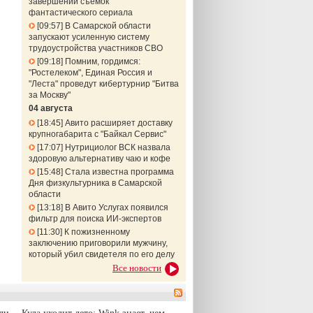
завершении съемок
фантастического сериала
09:57
В Самарской области
запускают усиленную систему
трудоустройства участников СВО
09:18
Помним, гордимся:
"Ростелеком", Единая Россия и
"Леста" проведут кибертурнир "Битва
за Москву"
04 августа
18:45
Авито расширяет доставку
крупногабарита с "Байкал Сервис"
17:07
Нутрициолог ВСК назвала
здоровую альтернативу чаю и кофе
15:48
Стала известна программа
Дня физкультурника в Самарской
области
13:18
В Авито Услугах появился
фильтр для поиска ИИ-экспертов
11:30
К пожизненному
заключению приговорили мужчину,
который убил свидетеля по его делу
Все новости