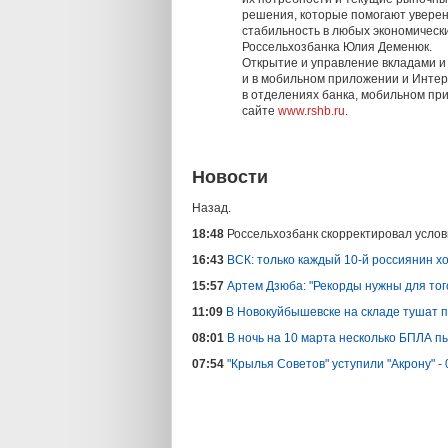
решения, которые помогают увере
стабильность в любых экономическ
Россельхозбанка Юлия Деменюк.
Открытие и управление вкладами и 
и в мобильном приложении и Инте
в отделениях банка, мобильном пр
сайте
www.rshb.ru
.
Новости
Назад.
18:48
Россельхозбанк скорректировал услов
16:43
ВСК: только каждый 10-й россиянин х
15:57
Артем Дзюба: "Рекорды нужны для тог
11:09
В Новокуйбышевске на складе тушат
08:01
В ночь на 10 марта несколько БПЛА п
07:54
"Крылья Советов" уступили "Акрону" - 