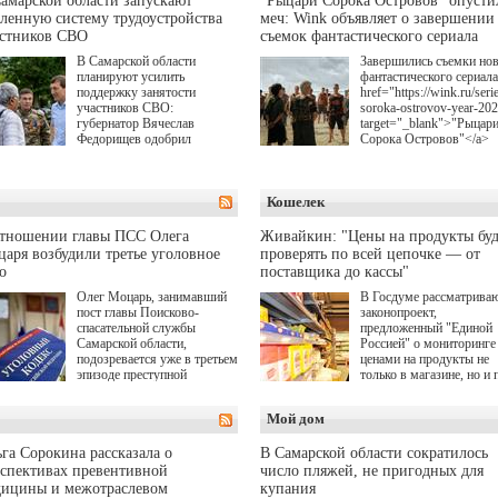
амарской области запускают
"Рыцари Сорока Островов" опусти
ленную систему трудоустройства
меч: Wink объявляет о завершении
астников СВО
съемок фантастического сериала
В Самарской области
Завершились съемки но
планируют усилить
фантастического сериала
поддержку занятости
href="https://wink.ru/serie
участников СВО:
soroka-ostrovov-year-20
губернатор Вячеслав
target="_blank">"Рыцар
Федорищев одобрил
Сорока Островов"</a>
инициативы депутата
(18+) для онлайн-киноте
Самарской Губернской
Wink (совместное
Думы Александра
предприятие "Ростелеко
Кошелек
Живайкина, направленные
и НМГ) по мотивам
на трудоустройство и более
одноименного романа
спокойную адаптацию к
Сергея Лукьяненко. Гла
отношении главы ПСС Олега
Живайкин: "Цены на продукты буд
мирной жизни.
роли в проекте исполни
аря возбудили третье уголовное
проверять по всей цепочке — от
Артем Кошман, Полина
о
поставщика до кассы"
Гухман, Вероника
Устимова, Олег Савост
Олег Моцарь, занимавший
В Госдуме рассматрива
Святослав Рогожан, Куз
пост главы Поисково-
законопроект,
Котрелёв, Никита
спасательной службы
предложенный "Единой
Кологривый, Елисей
Самарской области,
Россией" о мониторинге 
Чучилин, Александра
подозревается уже в третьем
ценами на продукты не
Нестерова, Ника Жукова
эпизоде преступной
только в магазине, но и 
также Михаил Пореченк
деятельности. Возбуждено
всей цепочке — от
Александр Обласов,
третье уголовное дело
поставщика до кассы. Ч
Мой дом
Дмитрий Куличков и Ю
о превышении полномочий,
в момент резкого
Волкова в роли родителе
а сам он находится в СИЗО.
подорожания было поня
Режиссер-постановщик
где именно цена "поехал
га Сорокина рассказала о
В Самарской области сократилось
проекта — Егор Чичкан
вверх и кто её разогнал.
спективах превентивной
число пляжей, не пригодных для
(сериалы "Комбинация",
дицины и межотраслевом
купания
снова здравствуйте!").