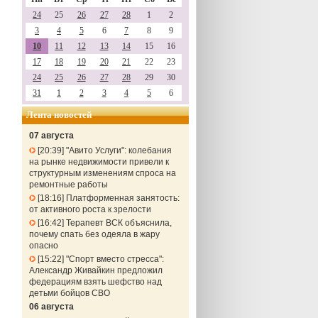
24
25
26
27
28
1
2
3
4
5
6
7
8
9
10
11
12
13
14
15
16
17
18
19
20
21
22
23
24
25
26
27
28
29
30
31
1
2
3
4
5
6
Лента новостей
07 августа
20:39
"Авито Услуги": колебания
на рынке недвижимости привели к
структурным изменениям спроса на
ремонтные работы
18:16
Платформенная занятость:
от активного роста к зрелости
16:42
Терапевт ВСК объяснила,
почему спать без одеяла в жару
опасно
15:22
"Спорт вместо стресса":
Александр Живайкин предложил
федерациям взять шефство над
детьми бойцов СВО
06 августа