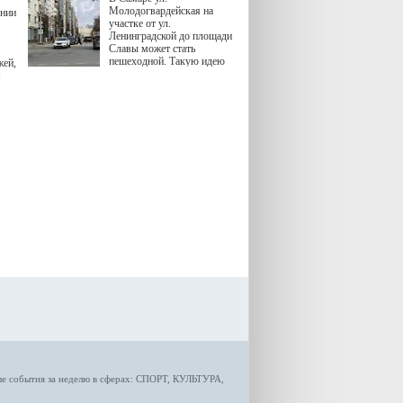
Молодогвардейская на
ении
участке от ул.
Ленинградской до площади
Славы может стать
пешеходной. Такую идею
жей,
озвучила министр
я
градостроительной политики
Самарской области
Екатерина Семенова.
ые
события за неделю
в сферах:
СПОРТ
,
КУЛЬТУРА,