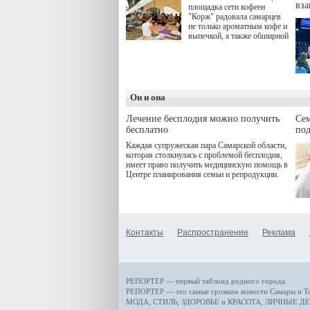
вз
площадка сети кофеен
"Корж" радовала самарцев
не только ароматным кофе и
выпечкой, а также обширной
оздоровительной
программой. Спортивный
дебют пришёлся на начало
летнего сезона. Команда
сети кофеен ввела активную
деятельность в жизни для
Он и она
гостей и самарцев.
Лечение бесплодия можно получить
Се
бесплатно
по
Каждая супружеская пара Самарской области,
которая столкнулась с проблемой бесплодия,
имеет право получить медицинскую помощь в
Центре планирования семьи и репродукции.
Контакты
Распространение
Реклама
РЕПОРТЕР — первый таблоид родного города.
РЕПОРТЕР — это
самые громкие новости
Самары и Т
МОДА, СТИЛЬ
,
ЗДОРОВЬЕ и КРАСОТА
,
ЛИЧНЫЕ ДЕ