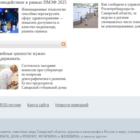
аимодействии в рамках ПМЭФ 2025
Как сообщили в управл
Роспотребнадзора по
Инновационные технологии
Самарской области, за
способны перезагрузить
неделю в регионе
сферу здравоохранения —
уменьшилось число пля
повысить доступность и
не рекомендованных дл
качество медпомощи,
купания.
развить сервисы
превентивной медицины.
Однако сфера MedTech
сталкивается с
определенными барьерами.
К ним можно отнести
мейные ценности нужно
регуляторные ограничения,
ддерживать
этические вопросы,
Состоялось заседание
возникающие при работе с
комиссии при губернаторе
данными пациентов. Для
по вопросам
более динамичного роста
демографического развития.
проникновения инноваций в
Ее вел председатель
сегмент необходимо кросс-
Самарской губернской думы
отраслевое взаимодействие
Виктор Сазонов.
государства, медицинских
клиник и страховых
компаний. Об этом
RSS-потоки
Карта сайта
Новости компаний
рассказала Ольга Сорокина,
член Совета директоров
Страхового Дома ВСК в
ходе сессии "Развитие
медицинских технологий —
ключ к повышению
качества жизни" в рамках
ольятти,
известные люди
Самарской области, курьезы и катастрофы
в России и мире
, основн
ПМЭФ 2025. В дискуссии
НЬГИ
,
ДОМ и РЕМОНТ
,
МУЖЧИНА и ЖЕНЩИНА
, и многое
другое
.