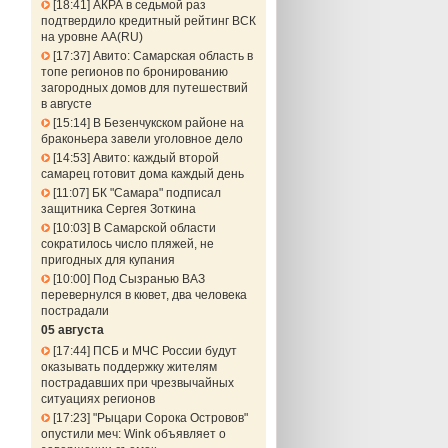
18:41
АКРА в седьмой раз
подтвердило кредитный рейтинг ВСК
на уровне АА(RU)
17:37
Авито: Самарская область в
топе регионов по бронированию
загородных домов для путешествий
в августе
15:14
В Безенчукском районе на
браконьера завели уголовное дело
14:53
Авито: каждый второй
самарец готовит дома каждый день
11:07
БК "Самара" подписал
защитника Сергея Зоткина
10:03
В Самарской области
сократилось число пляжей, не
пригодных для купания
10:00
Под Сызранью ВАЗ
перевернулся в кювет, два человека
пострадали
05 августа
17:44
ПСБ и МЧС России будут
оказывать поддержку жителям
пострадавших при чрезвычайных
ситуациях регионов
17:23
"Рыцари Сорока Островов"
опустили меч: Wink объявляет о