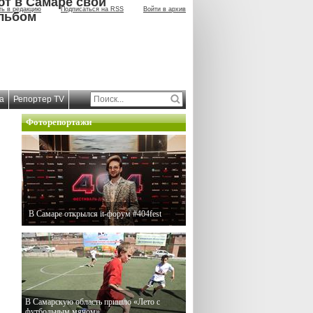
ют в Самаре свой
ть в редакцию
Подписаться на RSS
Войти в архив
льбом
а
Репортер TV
Фоторепортажи
В Самаре открылся it-форум #404fest
В Самарскую область пришло «Лето с
футбольным мячом»