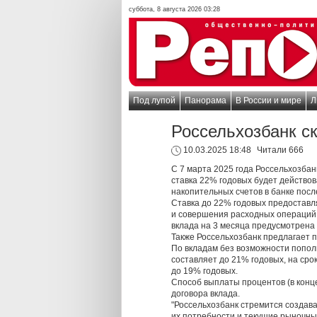
суббота, 8 августа 2026 03:28
Под лупой
Панорама
В России и мире
Л
Россельхозбанк с
10.03.2025 18:48
Читали 666
С 7 марта 2025 года Россельхозбан
ставка 22% годовых будет действова
накопительных счетов в банке посл
Ставка до 22% годовых предоставл
и совершения расходных операций
вклада на 3 месяца предусмотрена 
Также Россельхозбанк предлагает 
По вкладам без возможности попол
составляет до 21% годовых, на срок
до 19% годовых.
Способ выплаты процентов (в конц
договора вклада.
"Россельхозбанк стремится создав
их потребности и текущие рыночны