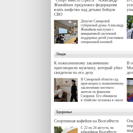
"Спорт вместо стресса": Александр
В С
Живайкин предложил федерациям
уси
взять шефство над детьми бойцов
уч
СВО
Депутат Самарской
губернской думы Александр
Живайкин выступил с
инициативой системной
поддержки детей участников
специальной военной
операции через спортивные
секции. Он озвучил ее на
Люди
стратегической сессии
"Помощь фронту и семьям
участников СВО", которая
К пожизненному заключению
В 
прошла в Отрадном 7
приговорили мужчину, который убил
Моц
августа.
свидетеля по его делу
дел
В Самарской области суд
приговорил к пожизненному
заключению местного
жителя по фамилии
Смирнов. Его обвиняли
в убийстве человека в связи
с выполнением
им общественного долга.
Здоровье
Спортивная кофейня на ВолгаФесте
Оль
пер
С 22 по 24 августа, на
ме
юбилейном ВолгаФесте,