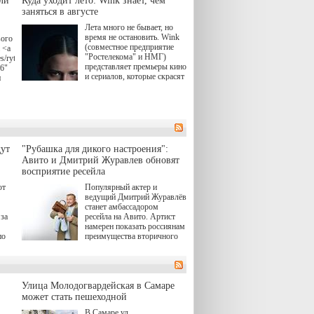
ли
Куда уходит лето: Wink знает, чем
заняться в августе
Лета много не бывает, но
время не остановить. Wink
вого
(совместное предприятие
 <a
"Ростелекома" и НМГ)
s/rytsari-
представляет премьеры кино
26"
и сериалов, которые скрасят
и
удлиняющиеся вечера
последнего летнего месяца.
атра
И пусть <a
href="https://wink.ru/series/kholod-
ма"
year-2026"
target="_blank">"Холод"
</a> (18+) останется только
вные
ут
"Рубашка для дикого настроения":
на экране — весь август по
ли
Авито и Дмитрий Журавлев обновят
четвергам продолжат
восприятие ресейла
выходить новые эпизоды
сериала, в котором
юк,
ют
Популярный актер и
беспощадным возмездием в
ьма
ведущий Дмитрий Журавлёв
духе графа Монте-Кристо
станет амбассадором
занимается наша
за
ресейла на Авито. Артист
современница.
намерен показать россиянам
, а
по
преимущества вторичного
ов,
рынка и сделать покупку
тобы
товаров с историей нормой
лия
для современного и умного
й.
тно,
человека.
а"
Улица Молодогвардейская в Самаре
ов
может стать пешеходной
 "И
В Самаре ул.