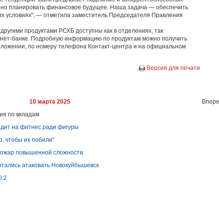
нно планировать финансовое будущее. Наша задача — обеспечить
их условиях", — отметила заместитель Председателя Правления
другими продуктами РСХБ доступны как в отделениях, так
рнет-банке. Подробную информацию по продуктам можно получить
иложении, по номеру телефона Контакт-центра и на официальном
Версия для печати
10 марта 2025
Впере
ия по вкладам
одит на фитнес ради фигуры
о, чтобы их побили"
 пожар повышенной сложности
ытались атаковать Новокуйбышевск
0:2