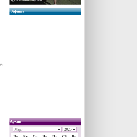
Афиша
д.
Архив
Пн
Вт
Ср
Чт
Пт
Сб
Вс