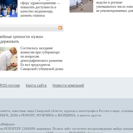
неделю в регионе
сферу здравоохранения —
уменьшилось число пля
повысить доступность и
не рекомендованных дл
качество медпомощи,
купания.
развить сервисы
превентивной медицины.
Однако сфера MedTech
сталкивается с
определенными барьерами.
К ним можно отнести
мейные ценности нужно
регуляторные ограничения,
ддерживать
этические вопросы,
Состоялось заседание
возникающие при работе с
комиссии при губернаторе
данными пациентов. Для
по вопросам
более динамичного роста
демографического развития.
проникновения инноваций в
Ее вел председатель
сегмент необходимо кросс-
Самарской губернской думы
отраслевое взаимодействие
Виктор Сазонов.
государства, медицинских
клиник и страховых
компаний. Об этом
RSS-потоки
Карта сайта
Новости компаний
рассказала Ольга Сорокина,
член Совета директоров
Страхового Дома ВСК в
ходе сессии "Развитие
медицинских технологий —
ключ к повышению
качества жизни" в рамках
ольятти,
известные люди
Самарской области, курьезы и катастрофы
в России и мире
, основн
ПМЭФ 2025. В дискуссии
НЬГИ
,
ДОМ и РЕМОНТ
,
МУЖЧИНА и ЖЕНЩИНА
, и многое
другое
.
также приняли участие
Министр здравоохранения
араИнформ»
РФ Михаил Мурашко,
еты
РЕПОРТЕР
. САМАРА защищены. Полное либо частичное воспроизведение любых материа
представители