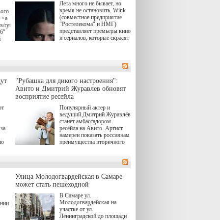
Лета много не бывает, но
время не остановить. Wink
вого
(совместное предприятие
 <a
"Ростелекома" и НМГ)
s/rytsari-
представляет премьеры кино
26"
и сериалов, которые скрасят
и
удлиняющиеся вечера
последнего летнего месяца.
атра
И пусть <a
href="https://wink.ru/series/kholod-
ма"
year-2026"
target="_blank">"Холод"
ут
"Рубашка для дикого настроения":
</a> (18+) останется только
вные
Авито и Дмитрий Журавлев обновят
на экране — весь август по
ли
восприятие ресейла
четвергам продолжат
выходить новые эпизоды
ют
Популярный актер и
сериала, в котором
ведущий Дмитрий Журавлёв
юк,
беспощадным возмездием в
станет амбассадором
ьма
духе графа Монте-Кристо
за
ресейла на Авито. Артист
занимается наша
намерен показать россиянам
современница.
по
преимущества вторичного
рынка и сделать покупку
, а
тобы
товаров с историей нормой
ов,
для современного и умного
тно,
человека.
лия
а"
й.
Улица Молодогвардейская в Самаре
может стать пешеходной
ов
В Самаре ул.
 "И
Молодогвардейская на
ении
участке от ул.
Ленинградской до площади