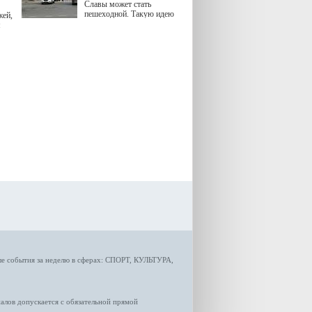
Славы может стать
пешеходной. Такую идею
жей,
озвучила министр
я
градостроительной политики
Самарской области
Екатерина Семенова.
ые
события за неделю
в сферах:
СПОРТ
,
КУЛЬТУРА,
лов допускается с обязательной прямой