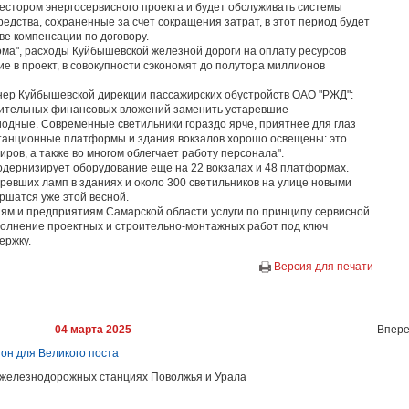
стором энергосервисного проекта и будет обслуживать системы
редства, сохраненные за счет сокращения затрат, в этот период будет
ве компенсации по договору.
ома", расходы Куйбышевской железной дороги на оплату ресурсов
е в проект, в совокупности сэкономят до полутора миллионов
нер Куйбышевской дирекции пассажирских обустройств ОАО "РЖД":
лнительных финансовых вложений заменить устаревшие
дные. Современные светильники гораздо ярче, приятнее для глаз
станционные платформы и здания вокзалов хорошо освещены: это
ров, а также во многом облегчает работу персонала".
одернизирует оборудование еще на 22 вокзалах и 48 платформах.
ревших ламп в зданиях и около 300 светильников на улице новыми
шатся уже этой весной.
иям и предприятиям Самарской области услуги по принципу сервисной
полнение проектных и строительно-монтажных работ под ключ
ержку.
Версия для печати
04 марта 2025
Впере
он для Великого поста
а железнодорожных станциях Поволжья и Урала