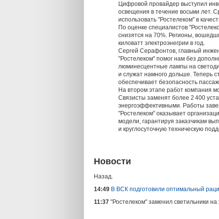
Цифровой провайдер выступил инве
освещения в течение восьми лет. С
использовать "Ростелеком" в качест
По оценке специалистов "Ростелек
снизятся на 70%. Регионы, вошедши
киловатт электроэнегрии в год.
Сергей Серафонтов, главный инже
"Ростелеком" помог нам без допо
люминесцентные лампы на светодио
и служат намного дольше. Теперь 
обеспечивает безопасность пассажи
На втором этапе работ компания м
Связисты заменят более 2 400 уста
энергоэффективными. Работы завер
"Ростелеком" оказывает организац
модели, гарантируя заказчикам вы
и круглосуточную техническую подд
Новости
Назад.
14:49
В ВСК подготовили оптимальный раци
11:37
"Ростелеком" заменил светильники н