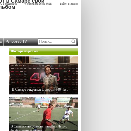
ют в Самаре свой
ть в редакцию
Подписаться на RSS
Войти в архив
льбом
а
Репортер TV
Фоторепортажи
В Самаре открылся it-форум #404fest
В Самарскую область пришло «Лето с
футбольным мячом»