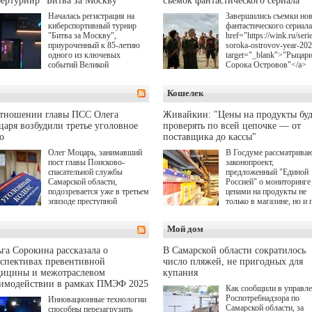
ертурнир "Битва за Москву"
съемок фантастического сериала
Началась регистрация на
Завершились съемки но
киберспортивный турнир
фантастического сериала
"Битва за Москву",
href="https://wink.ru/serie
приуроченный к 85-летию
soroka-ostrovov-year-20
одного из ключевых
target="_blank">"Рыцар
событий Великой
Сорока Островов"</a>
Отечественной войны.
(18+) для онлайн-киноте
Организаторами
Wink (совместное
Кошелек
соревнования по онлайн-
предприятие "Ростелеко
игре "Мир танков"
и НМГ) по мотивам
выступили "Ростелеком",
одноименного романа
отношении главы ПСС Олега
Живайкин: "Цены на продукты буд
партия "Единая Россия",
Сергея Лукьяненко. Гла
аря возбудили третье уголовное
проверять по всей цепочке — от
игровая студия "Леста" и
роли в проекте исполни
о
поставщика до кассы"
Музей Победы.
Артем Кошман, Полина
Олег Моцарь, занимавший
В Госдуме рассматрива
Гухман, Вероника
пост главы Поисково-
законопроект,
Устимова, Олег Савост
спасательной службы
предложенный "Единой
Святослав Рогожан, Куз
Самарской области,
Россией" о мониторинге 
Котрелёв, Никита
подозревается уже в третьем
ценами на продукты не
Кологривый, Елисей
эпизоде преступной
только в магазине, но и 
Чучилин, Александра
деятельности. Возбуждено
всей цепочке — от
Нестерова, Ника Жукова
третье уголовное дело
поставщика до кассы. Ч
также Михаил Пореченк
Мой дом
о превышении полномочий,
в момент резкого
Александр Обласов,
а сам он находится в СИЗО.
подорожания было поня
Дмитрий Куличков и Ю
где именно цена "поехал
Волкова в роли родителе
га Сорокина рассказала о
В Самарской области сократилось
вверх и кто её разогнал.
Режиссер-постановщик
спективах превентивной
число пляжей, не пригодных для
проекта — Егор Чичкан
дицины и межотраслевом
купания
(сериалы "Комбинация",
аимодействии в рамках ПМЭФ 2025
Как сообщили в управл
снова здравствуйте!").
Роспотребнадзора по
Инновационные технологии
Самарской области, за
способны перезагрузить