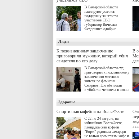
участников СВО
киб
В Самарской области
планируют усилить
поддержку занятости
участников СВО:
губернатор Вячеслав
Федорищев одобрил
инициативы депутата
Самарской Губернской
Люди
Думы Александра
Живайкина, направленные
на трудоустройство и более
К пожизненному заключению
В 
спокойную адаптацию к
приговорили мужчину, который убил
Моц
мирной жизни.
свидетеля по его делу
дел
В Самарской области суд
приговорил к пожизненному
заключению местного
жителя по фамилии
Смирнов. Его обвиняли
в убийстве человека в связи
с выполнением
им общественного долга.
Здоровье
Спортивная кофейня на ВолгаФесте
Оль
пер
С 22 по 24 августа, на
ме
юбилейном ВолгаФесте,
вз
площадка сети кофеен
"Корж" радовала самарцев
не только ароматным кофе и