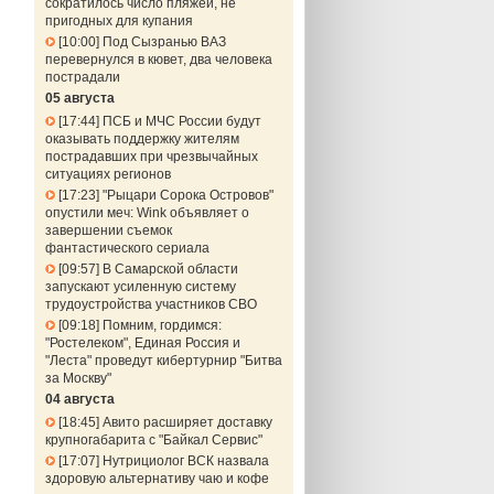
сократилось число пляжей, не
пригодных для купания
10:00
Под Сызранью ВАЗ
перевернулся в кювет, два человека
пострадали
05 августа
17:44
ПСБ и МЧС России будут
оказывать поддержку жителям
пострадавших при чрезвычайных
ситуациях регионов
17:23
"Рыцари Сорока Островов"
опустили меч: Wink объявляет о
завершении съемок
фантастического сериала
09:57
В Самарской области
запускают усиленную систему
трудоустройства участников СВО
09:18
Помним, гордимся:
"Ростелеком", Единая Россия и
"Леста" проведут кибертурнир "Битва
за Москву"
04 августа
18:45
Авито расширяет доставку
крупногабарита с "Байкал Сервис"
17:07
Нутрициолог ВСК назвала
здоровую альтернативу чаю и кофе