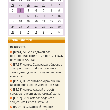
24
25
26
27
28
1
2
3
4
5
6
7
8
9
10
11
12
13
14
15
16
17
18
19
20
21
22
23
24
25
26
27
28
29
30
31
1
2
3
4
5
6
Лента новостей
06 августа
18:41
АКРА в седьмой раз
подтвердило кредитный рейтинг ВСК
на уровне АА(RU)
17:37
Авито: Самарская область в
топе регионов по бронированию
загородных домов для путешествий
в августе
15:14
В Безенчукском районе на
браконьера завели уголовное дело
14:53
Авито: каждый второй
самарец готовит дома каждый день
11:07
БК "Самара" подписал
защитника Сергея Зоткина
10:03
В Самарской области