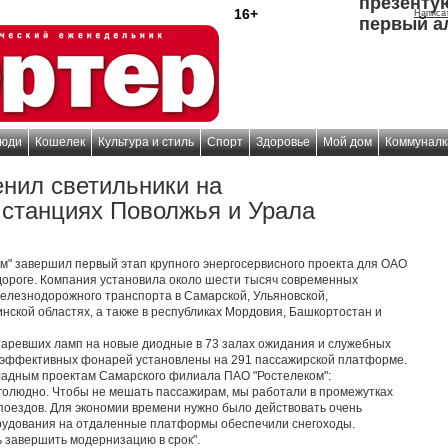
презенту
16+
Написа
первый а
юди
Кошелек
Культура и стиль
Спорт
Здоровье
Мой дом
Коммуналк
енил светильники на
станциях Поволжья и Урала
" завершил первый этап крупного энергосервисного проекта для ОАО
ороге. Компания установила около шести тысяч современных
елезнодорожного транспорта в Самарской, Ульяновской,
нской областях, а также в республиках Мордовия, Башкортостан и
таревших ламп на новые диодные в 73 залах ожидания и служебных
оэффективных фонарей установлены на 291 пассажирской платформе.
кладным проектам Самарского филиала ПАО "Ростелеком":
оголюдно. Чтобы не мешать пассажирам, мы работали в промежутках
оездов. Для экономии времени нужно было действовать очень
орудования на отдаленные платформы обеспечили снегоходы.
ь завершить модернизацию в срок".