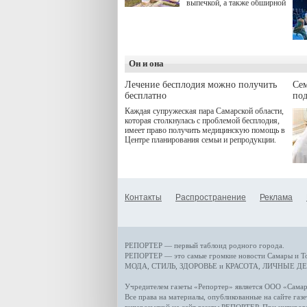
выпечкой, а также обширной
оздоровительной
программой. Спортивный
дебют пришёлся на начало
летнего сезона. Команда
сети кофеен ввела активную
деятельность в жизни для
Он и она
гостей и самарцев.
Лечение бесплодия можно получить
Се
бесплатно
по
Каждая супружеская пара Самарской области,
которая столкнулась с проблемой бесплодия,
имеет право получить медицинскую помощь в
Центре планирования семьи и репродукции.
Контакты
Распространение
Реклама
РЕПОРТЕР — первый таблоид родного города.
РЕПОРТЕР — это
самые громкие новости
Самары и Т
МОДА, СТИЛЬ
,
ЗДОРОВЬЕ и КРАСОТА
,
ЛИЧНЫЕ ДЕ
Учредителем газеты «Репортер» является ООО «Сам
Все права на материалы, опубликованные на сайте газ