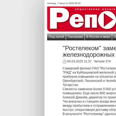
пятница, 7 августа 2026 08:18
Под лупой
Панорама
В России и мире
Л
"Ростелеком" зам
железнодорожных 
04.03.2025 11:37
Читали 374
Самарский филиал ПАО "Ростелеком
"РЖД" на Куйбышевской железной д
приборов освещения на объектах ж
Оренбургской, Пензенской и Челяби
Татарстан.
Связисты заменили более 5 000 ус
помещениях. Еще около 800 энерг
Алексей Дукачёв, директор по при
"На вокзалах и станциях всегда мн
между прибытием и отправлением п
быстро: оперативную доставку об
В результате "Ростелекому" удалос