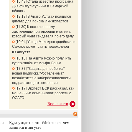
15:48
Стала известна программа
Дня физкультурника в Самарской
области
13:18
В Авито Услугах появился
фильтр для поиска ИИ-экспертов
11:30
К пожизненному
заключению приговорили мужчину,
который убил свидетеля по его делу
10:04
Улица Молодогвардейская в
Самаре может стать пешеходной
03 августа
18:13
На Авито можно получить
суперкэшбэк от Альфа-Банка
17:37
"Защита для ребенка" —
новая подписка "Ростелекома"
позаботится о кибербезопасности
подрастающего поколения
17:17
Эксперт ВСК рассказал, как
мошенники обманывают россиян с
ОСАГО
Все новости
ли
Куда уходит лето: Wink знает, чем
заняться в августе