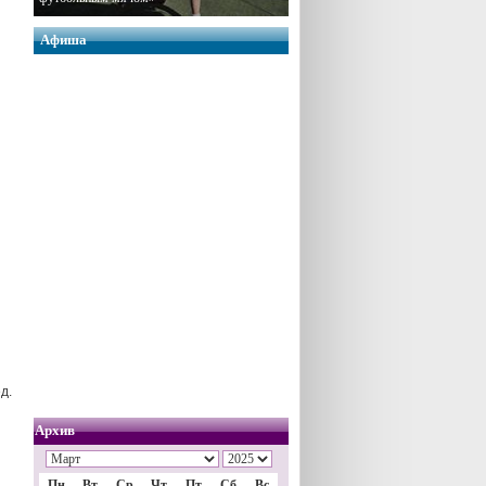
Афиша
д.
Архив
Пн
Вт
Ср
Чт
Пт
Сб
Вс