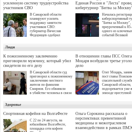
усиленную систему трудоустройства
Единая Россия и "Леста" прове
участников СВО
кибертурнир "Битва за Москву
В Самарской области
Началась регистрац
планируют усилить
киберспортивный т
поддержку занятости
"Битва за Москву",
участников СВО:
приуроченный к 85
губернатор Вячеслав
одного из ключевы
Федорищев одобрил
событий Великой
инициативы депутата
Отечественной войн
Самарской Губернской
Организаторами
Люди
Думы Александра
соревнования по он
Живайкина, направленные
игре "Мир танков"
на трудоустройство и более
выступили "Ростеле
К пожизненному заключению
В отношении главы ПСС Олега
спокойную адаптацию к
партия "Единая Рос
приговорили мужчину, который убил
Моцаря возбудили третье угол
мирной жизни.
игровая студия "Лес
свидетеля по его делу
дело
Музей Победы.
В Самарской области суд
Олег Моцарь, зани
приговорил к пожизненному
пост главы Поисков
заключению местного
спасательной служб
жителя по фамилии
Самарской области,
Смирнов. Его обвиняли
подозревается уже 
в убийстве человека в связи
эпизоде преступной
с выполнением
деятельности. Возб
им общественного долга.
третье уголовное де
Здоровье
о превышении полн
а сам он находится
Спортивная кофейня на ВолгаФесте
Ольга Сорокина рассказала о
перспективах превентивной
С 22 по 24 августа, на
медицины и межотраслевом
юбилейном ВолгаФесте,
взаимодействии в рамках ПМЭ
площадка сети кофеен