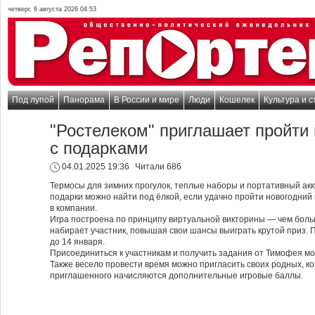
четверг, 6 августа 2026 04:53
Под лупой
Панорама
В России и мире
Люди
Кошелек
Культура и с
"Ростелеком" приглашает пройти 
с подарками
04.01.2025 19:36
Читали 686
Термосы для зимних прогулок, теплые наборы и портативный акк
подарки можно найти под ёлкой, если удачно пройти новогодний 
в компании.
Игра построена по принципу виртуальной викторины — чем боль
набирает участник, повышая свои шансы выиграть крутой приз. 
до 14 января.
Присоединиться к участникам и получить задания от Тимофея м
Также весело провести время можно пригласить своих родных, ко
приглашенного начисляются дополнительные игровые баллы.