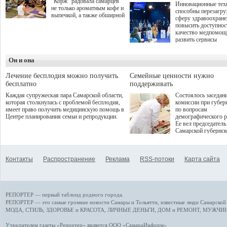
"Корж" радовала самарцев
Инновационные тех
не только ароматным кофе и
способны перезагру
выпечкой, а также обширной
сферу здравоохран
оздоровительной
повысить доступнос
программой. Спортивный
качество медпомощ
дебют пришёлся на начало
развить сервисы
летнего сезона. Команда
превентивной меди
сети кофеен ввела активную
Однако сфера MedT
деятельность в жизни для
Он и она
сталкивается с
гостей и самарцев.
определенными бар
К ним можно отнес
Лечение бесплодия можно получить
Семейные ценности нужно
регуляторные огран
бесплатно
поддерживать
этические вопросы,
Каждая супружеская пара Самарской области,
Состоялось заседан
возникающие при ра
которая столкнулась с проблемой бесплодия,
комиссии при губер
данными пациентов
имеет право получить медицинскую помощь в
по вопросам
более динамичного 
Центре планирования семьи и репродукции.
демографического р
проникновения инн
Ее вел председатель
сегмент необходимо
Самарской губернс
отраслевое взаимод
Виктор Сазонов.
государства, медиц
клиник и страховых
компаний. Об этом
Контакты
Распространение
Реклама
RSS-потоки
Карта сайта
рассказала Ольга С
член Совета директ
Страхового Дома В
ходе сессии "Развит
медицинских техно
РЕПОРТЕР — первый таблоид родного города.
ключ к повышению
качества жизни" в 
РЕПОРТЕР — это
самые громкие новости
Самары и Тольятти,
известные люди
Самарской 
ПМЭФ 2025. В дис
МОДА, СТИЛЬ
,
ЗДОРОВЬЕ и КРАСОТА
,
ЛИЧНЫЕ ДЕНЬГИ
,
ДОМ и РЕМОНТ
,
МУЖЧИН
также приняли учас
Министр здравоохр
Учредителем газеты «Репортер» является ООО «СамараИнформ»