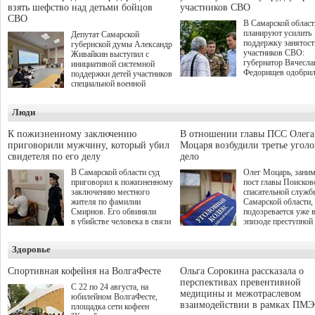
взять шефство над детьми бойцов
участников СВО
СВО
В Самарской област
планируют усилить
Депутат Самарской
поддержку занятост
губернской думы Александр
участников СВО:
Живайкин выступил с
губернатор Вячесла
инициативой системной
Федорищев одобри
поддержки детей участников
инициативы депутат
специальной военной
Самарской Губернс
операции через спортивные
Думы Александра
секции. Он озвучил ее на
Люди
Живайкина, направ
стратегической сессии
на трудоустройство 
"Помощь фронту и семьям
спокойную адаптац
участников СВО", которая
К пожизненному заключению
В отношении главы ПСС Олега
мирной жизни.
прошла в Отрадном 7
приговорили мужчину, который убил
Моцаря возбудили третье угол
августа.
свидетеля по его делу
дело
В Самарской области суд
Олег Моцарь, зани
приговорил к пожизненному
пост главы Поисков
заключению местного
спасательной служб
жителя по фамилии
Самарской области,
Смирнов. Его обвиняли
подозревается уже 
в убийстве человека в связи
эпизоде преступной
с выполнением
деятельности. Возб
им общественного долга.
третье уголовное де
Здоровье
о превышении полн
а сам он находится
Спортивная кофейня на ВолгаФесте
Ольга Сорокина рассказала о
перспективах превентивной
С 22 по 24 августа, на
медицины и межотраслевом
юбилейном ВолгаФесте,
взаимодействии в рамках ПМЭ
площадка сети кофеен