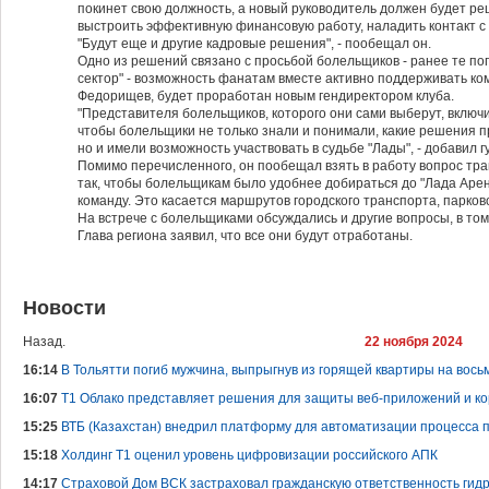
покинет свою должность, а новый руководитель должен будет ре
выстроить эффективную финансовую работу, наладить контакт с
"Будут еще и другие кадровые решения", - пообещал он.
Одно из решений связано с просьбой болельщиков - ранее те по
сектор" - возможность фанатам вместе активно поддерживать ко
Федорищев, будет проработан новым гендиректором клуба.
"Представителя болельщиков, которого они сами выберут, включ
чтобы болельщики не только знали и понимали, какие решения п
но и имели возможность участвовать в судьбе "Лады", - добавил 
Помимо перечисленного, он пообещал взять в работу вопрос тр
так, чтобы болельщикам было удобнее добираться до "Лада Аре
команду. Это касается маршрутов городского транспорта, парково
На встрече с болельщиками обсуждались и другие вопросы, в том
Глава региона заявил, что все они будут отработаны.
Новости
Назад.
22 ноября 2024
16:14
В Тольятти погиб мужчина, выпрыгнув из горящей квартиры на вось
16:07
Т1 Облако представляет решения для защиты веб-приложений и к
15:25
ВТБ (Казахстан) внедрил платформу для автоматизации процесса 
15:18
Холдинг Т1 оценил уровень цифровизации российского АПК
14:17
Страховой Дом ВСК застраховал гражданскую ответственность гидр