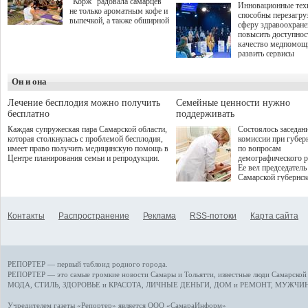
"Корж" радовала самарцев
Инновационные тех
не только ароматным кофе и
способны перезагру
выпечкой, а также обширной
сферу здравоохран
оздоровительной
повысить доступнос
программой. Спортивный
качество медпомощ
дебют пришёлся на начало
развить сервисы
летнего сезона. Команда
превентивной меди
сети кофеен ввела активную
Однако сфера MedT
деятельность в жизни для
Он и она
сталкивается с
гостей и самарцев.
определенными бар
К ним можно отнес
Лечение бесплодия можно получить
Семейные ценности нужно
регуляторные огран
бесплатно
поддерживать
этические вопросы,
Каждая супружеская пара Самарской области,
Состоялось заседан
возникающие при ра
которая столкнулась с проблемой бесплодия,
комиссии при губер
данными пациентов
имеет право получить медицинскую помощь в
по вопросам
более динамичного 
Центре планирования семьи и репродукции.
демографического р
проникновения инн
Ее вел председатель
сегмент необходимо
Самарской губернс
отраслевое взаимод
Виктор Сазонов.
государства, медиц
клиник и страховых
компаний. Об этом
Контакты
Распространение
Реклама
RSS-потоки
Карта сайта
рассказала Ольга С
член Совета директ
Страхового Дома В
ходе сессии "Развит
медицинских техно
РЕПОРТЕР — первый таблоид родного города.
ключ к повышению
качества жизни" в 
РЕПОРТЕР — это
самые громкие новости
Самары и Тольятти,
известные люди
Самарской 
ПМЭФ 2025. В дис
МОДА, СТИЛЬ
,
ЗДОРОВЬЕ и КРАСОТА
,
ЛИЧНЫЕ ДЕНЬГИ
,
ДОМ и РЕМОНТ
,
МУЖЧИН
также приняли учас
Министр здравоохр
Учредителем газеты «Репортер» является ООО «СамараИнформ»