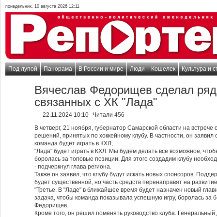
понедельник, 10 августа 2026 12:11
Под лупой
Панорама
В России и мире
Люди
Кошелек
Культура и с
Вячеслав Федорищев сделал ряд
связанных с ХК "Лада"
22.11.2024 10:10
Читали 456
В четверг, 21 ноября, губернатор Самарской области на встрече
решений, принятых по хоккейному клубу. В частности, он заявил 
команда будет играть в КХЛ,
"Лада" будет играть в КХЛ. Мы будем делать все возможное, что
боролась за топовые позиции. Для этого создадим клубу необхо
- подчеркнул глава региона.
Также он заявил, что клубу будут искать новых спонсоров. Подде
будет существенной, но часть средств перенаправят на развитие
"Третье. В "Ладе" в ближайшее время будет назначен новый гла
задача, чтобы команда показывала успешную игру, боролась за б
Федорищев.
Кроме того, он решил поменять руководство клуба. Генеральный