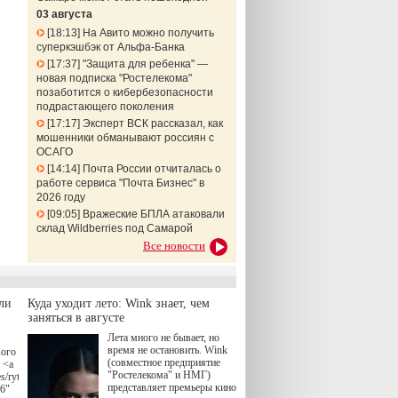
03 августа
18:13
На Авито можно получить
суперкэшбэк от Альфа-Банка
17:37
"Защита для ребенка" —
новая подписка "Ростелекома"
позаботится о кибербезопасности
подрастающего поколения
17:17
Эксперт ВСК рассказал, как
мошенники обманывают россиян с
ОСАГО
14:14
Почта России отчиталась о
работе сервиса "Почта Бизнес" в
2026 году
09:05
Вражеские БПЛА атаковали
склад Wildberries под Самарой
Все новости
ли
Куда уходит лето: Wink знает, чем
заняться в августе
Лета много не бывает, но
время не остановить. Wink
вого
(совместное предприятие
 <a
"Ростелекома" и НМГ)
s/rytsari-
представляет премьеры кино
26"