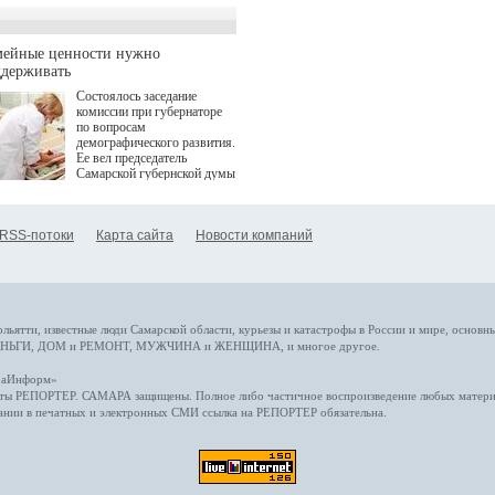
Однако сфера MedTech
сталкивается с
определенными барьерами.
К ним можно отнести
мейные ценности нужно
регуляторные ограничения,
ддерживать
этические вопросы,
Состоялось заседание
возникающие при работе с
комиссии при губернаторе
данными пациентов. Для
по вопросам
более динамичного роста
демографического развития.
проникновения инноваций в
Ее вел председатель
сегмент необходимо кросс-
Самарской губернской думы
отраслевое взаимодействие
Виктор Сазонов.
государства, медицинских
клиник и страховых
компаний. Об этом
RSS-потоки
Карта сайта
Новости компаний
рассказала Ольга Сорокина,
член Совета директоров
Страхового Дома ВСК в
ходе сессии "Развитие
медицинских технологий —
ключ к повышению
качества жизни" в рамках
ольятти,
известные люди
Самарской области, курьезы и катастрофы
в России и мире
, основн
ПМЭФ 2025. В дискуссии
НЬГИ
,
ДОМ и РЕМОНТ
,
МУЖЧИНА и ЖЕНЩИНА
, и многое
другое
.
также приняли участие
Министр здравоохранения
араИнформ»
РФ Михаил Мурашко,
еты
РЕПОРТЕР
. САМАРА защищены. Полное либо частичное воспроизведение любых материа
представители
ании в печатных и электронных СМИ ссылка на
РЕПОРТЕР
обязательна.
Государственной Думы,
Общественной палаты,
Аппарата Правительства, а
также иностранных
профильных министерств.