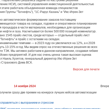
е. Параллельно решались задачи по настройке решений
авление НСИ), системой управления инвестиционной деятельностью
м этапе работала объединенная команда специалистов
я Группы "Татнефть"), "1С-Рарус Казань" и "Икс-Игрек-Зет
ено автоматическое формирование заказов поставщику
меющегося товара на складах, годовое и оперативное планирование
ая процедура в части материалов, необходимых для организации
и нефти и газа. Насчитывается более 500 000 позиций номенклатур.
дано 1545 прайс-листов, среди которых — отдельный прайс-лист
Татнефть" и прайс с остатками на складах.
инамичными темпами — в 2023 году он увеличился на 12%, а к 2028
нуть 13-15% в год. Мы видим спрос на отечественные решения во всех
те ТЭК. Мы активно работаем в данном направлении, создавая гибкие
йских предприятий. И для нас очень ценна такая высокая оценка
л Наиль Хузятов, генеральный директор Икс-Игрек-Зет
 Страхового Дома ВСК.
Версия для печати
14 ноября 2024
Впере
олучили сразу две премии на конкурсе лучших кейсов автоматизации
справляться с выгоранием и стрессом