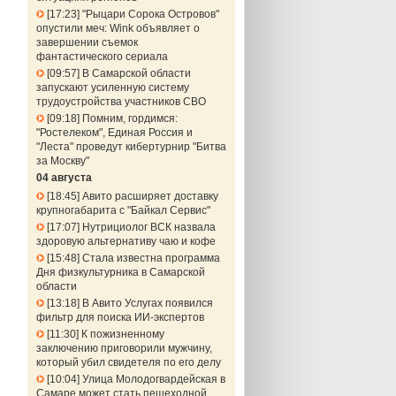
17:23
"Рыцари Сорока Островов"
опустили меч: Wink объявляет о
завершении съемок
фантастического сериала
09:57
В Самарской области
запускают усиленную систему
трудоустройства участников СВО
09:18
Помним, гордимся:
"Ростелеком", Единая Россия и
"Леста" проведут кибертурнир "Битва
за Москву"
04 августа
18:45
Авито расширяет доставку
крупногабарита с "Байкал Сервис"
17:07
Нутрициолог ВСК назвала
здоровую альтернативу чаю и кофе
15:48
Стала известна программа
Дня физкультурника в Самарской
области
13:18
В Авито Услугах появился
фильтр для поиска ИИ-экспертов
11:30
К пожизненному
заключению приговорили мужчину,
который убил свидетеля по его делу
10:04
Улица Молодогвардейская в
Самаре может стать пешеходной