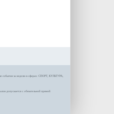
Екатерина Семенова.
ые
события за неделю
в сферах:
СПОРТ
,
КУЛЬТУРА,
лов допускается с обязательной прямой