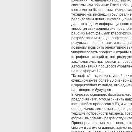
компании". Изначально в большин
системы или обычные Excel-таблиц
контроля не были автоматизирова
технической инспекции был реализо
реализованы девять интеграционны
данных в одном информационном пр
упростил взаимодействие предприя
рабочих мест, где были классифици
разработана матрица профессионал
результат — проект автоматизации
позволил повысить оперативность 
унифицировать процессы охраны тр
штрафных санкций от контролирую
законодательства, повысить прозр
Автоматизация процессов управлен
на платформе 1С.
"Татнефть" — один из крупнейших в
функционирует более 20 бизнес-на
и эффективная команда, объединен
настоящего и будущего.
В качестве основного флагманског
предприятием". Чтобы снизить нагр
касающийся процессов МТО, и части
определились ключевые задачи: д
текущие потребности бизнеса. Тре
формы, выполнить разработку инте
Проект реализовывался в нескольк
систем и загрузка данных, запуск 