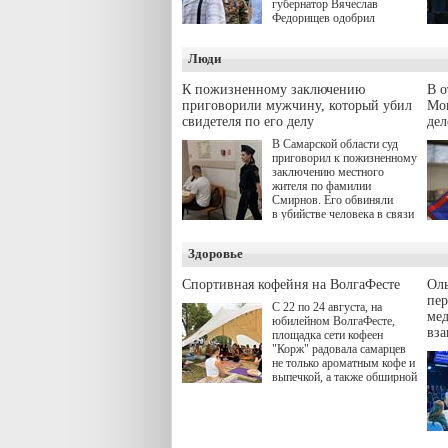
губернатор Вячеслав
Федорищев одобрил
инициативы депутата
Самарской Губернской
Люди
Думы Александра
Живайкина, направленные
на трудоустройство и более
К пожизненному заключению
В 
спокойную адаптацию к
приговорили мужчину, который убил
Моц
мирной жизни.
свидетеля по его делу
дел
В Самарской области суд
приговорил к пожизненному
заключению местного
жителя по фамилии
Смирнов. Его обвиняли
в убийстве человека в связи
с выполнением
им общественного долга.
Здоровье
Спортивная кофейня на ВолгаФесте
Оль
пер
С 22 по 24 августа, на
ме
юбилейном ВолгаФесте,
вз
площадка сети кофеен
"Корж" радовала самарцев
не только ароматным кофе и
выпечкой, а также обширной
оздоровительной
программой. Спортивный
дебют пришёлся на начало
летнего сезона. Команда
сети кофеен ввела активную