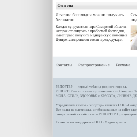
деятельность в жизни для
Он и она
гостей и самарцев.
Лечение бесплодия можно получить
Се
бесплатно
по
Каждая супружеская пара Самарской области,
которая столкнулась с проблемой бесплодия,
имеет право получить медицинскую помощь в
Центре планирования семьи и репродукции.
Контакты
Распространение
Реклама
РЕПОРТЕР — первый таблоид родного города.
РЕПОРТЕР — это
самые громкие новости
Самары и Т
МОДА, СТИЛЬ
,
ЗДОРОВЬЕ и КРАСОТА
,
ЛИЧНЫЕ ДЕ
Учредителем газеты «Репортер» является ООО «Сам
Все права на материалы, опубликованные на сайте газ
гиперссылкой на сайт газеты РЕПОРТЕР. При цитиров
Техническая поддержка - ООО «Медиасервис»