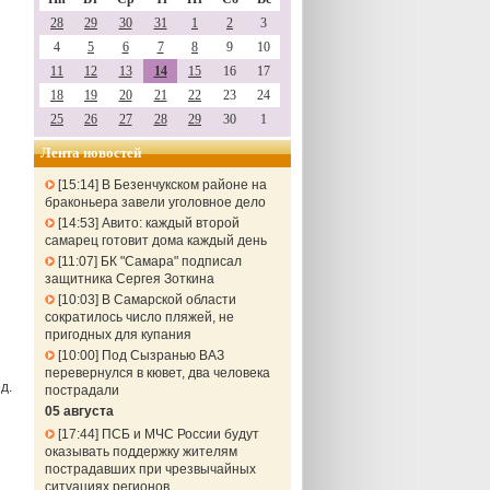
28
29
30
31
1
2
3
4
5
6
7
8
9
10
11
12
13
14
15
16
17
18
19
20
21
22
23
24
25
26
27
28
29
30
1
Лента новостей
15:14
В Безенчукском районе на
браконьера завели уголовное дело
14:53
Авито: каждый второй
самарец готовит дома каждый день
11:07
БК "Самара" подписал
защитника Сергея Зоткина
10:03
В Самарской области
сократилось число пляжей, не
пригодных для купания
10:00
Под Сызранью ВАЗ
перевернулся в кювет, два человека
д.
пострадали
05 августа
17:44
ПСБ и МЧС России будут
оказывать поддержку жителям
пострадавших при чрезвычайных
ситуациях регионов