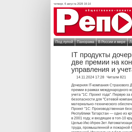
четверг, 6 августа 2026 16:14
Под лупой
Панорама
В России и мире
Л
IT продукты доче
две премии на ко
управления и учет
14.11.2024 17:28
Читали 821
Дочерняя IT-компания Страхового 
премии в рамках международного к
учета "1С: Проект года". Первую 
безопасности для "Сетевой компан
материально-технического обеспеч
Проект "1С: Производственная без
Республики Татарстан — одно из к
в 2001 году, и входящее в топ-10 
Целью Икс-Игрек-Зет Автоматизаци
труда, промышленной и пожарной б