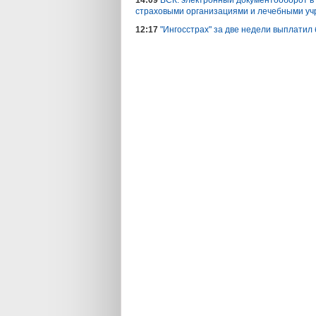
14:09
ВСК: электронный документооборот в
страховыми организациями и лечебными у
12:17
"Ингосстрах" за две недели выплатил