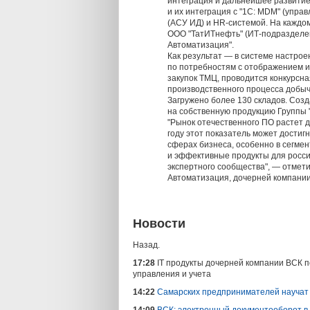
интеграция и дальнейшее развити
и их интеграция с "1С: MDM" (упр
(АСУ ИД) и HR-системой. На каждо
ООО "ТатИТнефть" (ИТ-подразделени
Автоматизация".
Как результат — в системе настро
по потребностям с отображением и
закупок ТМЦ, проводится конкурсн
производственного процесса добыч
Загружено более 130 складов. Соз
на собственную продукцию Группы "
"Рынок отечественного ПО растет д
году этот показатель может достиг
сферах бизнеса, особенно в сегмен
и эффективные продукты для росси
экспертного сообщества", — отмети
Автоматизация, дочерней компании
Новости
Назад.
17:28
IT продукты дочерней компании ВСК п
управления и учета
14:22
Самарских предпринимателей научат 