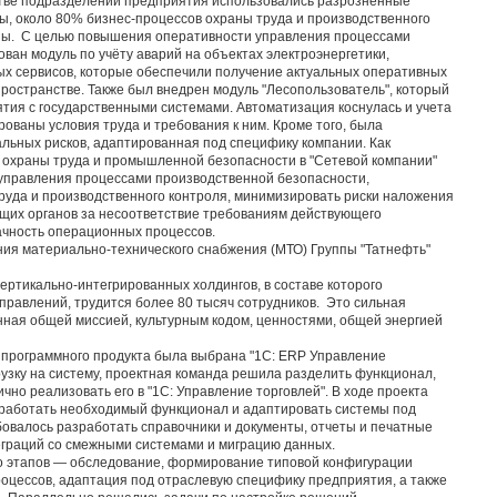
стве подразделений предприятия использовались разрозненные
ы, около 80% бизнес-процессов охраны труда и производственного
ны. С целью повышения оперативности управления процессами
ван модуль по учёту аварий на объектах электроэнергетики,
х сервисов, которые обеспечили получение актуальных оперативных
остранстве. Также был внедрен модуль "Лесопользователь", который
тия с государственными системами. Автоматизация коснулась и учета
рованы условия труда и требования к ним. Кроме того, была
ьных рисков, адаптированная под специфику компании. Как
 охраны труда и промышленной безопасности в "Сетевой компании"
управления процессами производственной безопасности,
уда и производственного контроля, минимизировать риски наложения
щих органов за несоответствие требованиям действующего
ачность операционных процессов.
ия материально-технического снабжения (МТО) Группы "Татнефть"
ертикально-интегрированных холдингов, в составе которого
правлений, трудится более 80 тысяч сотрудников. Это сильная
ная общей миссией, культурным кодом, ценностями, общей энергией
о программного продукта была выбрана "1С: ERP Управление
узку на систему, проектная команда решила разделить функционал,
чно реализовать его в "1С: Управление торговлей". В ходе проекта
оработать необходимый функционал и адаптировать системы под
бовалось разработать справочники и документы, отчеты и печатные
граций со смежными системами и миграцию данных.
о этапов — обследование, формирование типовой конфигурации
процессов, адаптация под отраслевую специфику предприятия, а также