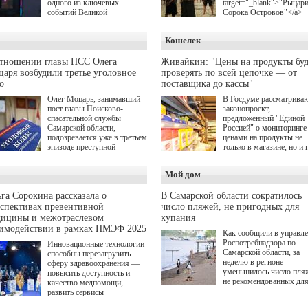
одного из ключевых
target="_blank">"Рыцар
событий Великой
Сорока Островов"</a>
Отечественной войны.
(18+) для онлайн-киноте
Организаторами
Wink (совместное
Кошелек
соревнования по онлайн-
предприятие "Ростелеко
игре "Мир танков"
и НМГ) по мотивам
выступили "Ростелеком",
одноименного романа
отношении главы ПСС Олега
Живайкин: "Цены на продукты буд
партия "Единая Россия",
Сергея Лукьяненко. Гла
аря возбудили третье уголовное
проверять по всей цепочке — от
игровая студия "Леста" и
роли в проекте исполни
о
поставщика до кассы"
Музей Победы.
Артем Кошман, Полина
Олег Моцарь, занимавший
В Госдуме рассматрива
Гухман, Вероника
пост главы Поисково-
законопроект,
Устимова, Олег Савост
спасательной службы
предложенный "Единой
Святослав Рогожан, Куз
Самарской области,
Россией" о мониторинге 
Котрелёв, Никита
подозревается уже в третьем
ценами на продукты не
Кологривый, Елисей
эпизоде преступной
только в магазине, но и 
Чучилин, Александра
деятельности. Возбуждено
всей цепочке — от
Нестерова, Ника Жукова
третье уголовное дело
поставщика до кассы. Ч
также Михаил Пореченк
Мой дом
о превышении полномочий,
в момент резкого
Александр Обласов,
а сам он находится в СИЗО.
подорожания было поня
Дмитрий Куличков и Ю
где именно цена "поехал
Волкова в роли родителе
га Сорокина рассказала о
В Самарской области сократилось
вверх и кто её разогнал.
Режиссер-постановщик
спективах превентивной
число пляжей, не пригодных для
проекта — Егор Чичкан
дицины и межотраслевом
купания
(сериалы "Комбинация",
аимодействии в рамках ПМЭФ 2025
Как сообщили в управл
снова здравствуйте!").
Роспотребнадзора по
Инновационные технологии
Самарской области, за
способны перезагрузить
неделю в регионе
сферу здравоохранения —
уменьшилось число пля
повысить доступность и
не рекомендованных дл
качество медпомощи,
купания.
развить сервисы
превентивной медицины.