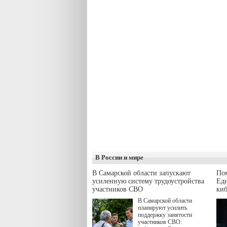
В России и мире
В Самарской области запускают
Пом
усиленную систему трудоустройства
Еди
участников СВО
киб
В Самарской области
планируют усилить
поддержку занятости
участников СВО: