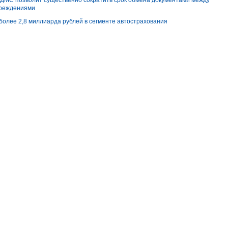
 ДМС позволит существенно сократить срок обмена документами между
чреждениями
 более 2,8 миллиарда рублей в сегменте автострахования