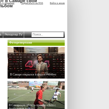
ют в Самаре свой
ть в редакцию
Подписаться на RSS
Войти в архив
льбом
а
Репортер TV
Фоторепортажи
В Самаре открылся it-форум #404fest
В Самарскую область пришло «Лето с
футбольным мячом»