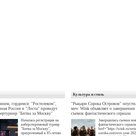
Культура и стиль
ним, гордимся: "Ростелеком",
"Рыцари Сорока Островов" опусти
ная Россия и "Леста" проведут
меч: Wink объявляет о завершении
ертурнир "Битва за Москву"
съемок фантастического сериала
Началась регистрация на
Завершились съемки но
киберспортивный турнир
фантастического сериала
"Битва за Москву",
href="https://wink.ru/serie
приуроченный к 85-летию
soroka-ostrovov-year-20