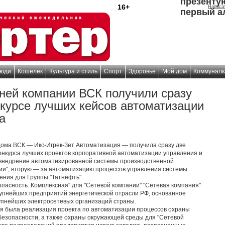
презенту
16+
Написа
первый а
юди
Кошелек
Культура и стиль
Спорт
Здоровье
Мой дом
Коммуналк
рней компании ВСК получили сразу
нкурсе лучших кейсов автоматизации
а
Дома ВСК — Икс-Игрек-Зет Автоматизация — получила сразу две
онкурса лучших проектов корпоративной автоматизации управления и
за внедрение автоматизированной системы производственной
ии", вторую — за автоматизацию процессов управления системы
ения для Группы "Татнефть".
опасность. Комплексная" для "Сетевой компании" "Сетевая компания"
рупнейших предприятий энергетической отрасли РФ, основанное
крупнейших электросетевых организаций страны.
я была реализация проекта по автоматизации процессов охраны
езопасности, а также охраны окружающей среды для "Сетевой