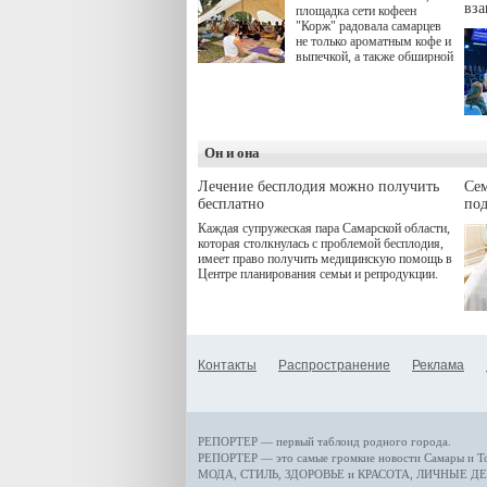
вз
площадка сети кофеен
"Корж" радовала самарцев
не только ароматным кофе и
выпечкой, а также обширной
оздоровительной
программой. Спортивный
дебют пришёлся на начало
летнего сезона. Команда
сети кофеен ввела активную
деятельность в жизни для
Он и она
гостей и самарцев.
Лечение бесплодия можно получить
Се
бесплатно
по
Каждая супружеская пара Самарской области,
которая столкнулась с проблемой бесплодия,
имеет право получить медицинскую помощь в
Центре планирования семьи и репродукции.
Контакты
Распространение
Реклама
РЕПОРТЕР — первый таблоид родного города.
РЕПОРТЕР — это
самые громкие новости
Самары и Т
МОДА, СТИЛЬ
,
ЗДОРОВЬЕ и КРАСОТА
,
ЛИЧНЫЕ ДЕ