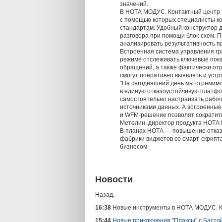
значений.
В НОТА МОДУС. Контактный центр 
с помощью которых специалисты ко
стандартам. Удобный конструктор д
разговора при помощи блок-схем. П
анализировать результативность п
Встроенная система управления гр
режиме отслеживать ключевые пока
обращений, а также фактически отр
смогут оперативно выявлять и устр
"На сегодняшний день мы стремимс
в единую отказоустойчивую платфо
самостоятельно настраивать рабоч
источниками данных. А встроенны
и WFM-решение позволят сократить
Метелин, директор продукта НОТА
В планах НОТА — повышение отказо
фабрики виджетов со смарт-скрипт
бизнесом.
Новости
Назад.
16:38
Новые инструменты в НОТА МОДУС. Ко
15:44
Новые приключения "Плаксы" с Бастой 