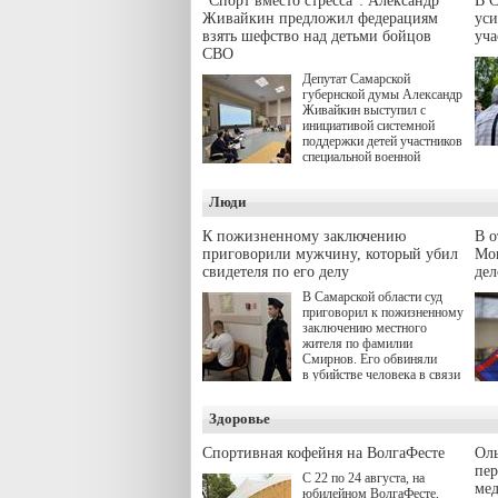
"Спорт вместо стресса": Александр
В С
Живайкин предложил федерациям
уси
взять шефство над детьми бойцов
уч
СВО
Депутат Самарской
губернской думы Александр
Живайкин выступил с
инициативой системной
поддержки детей участников
специальной военной
операции через спортивные
секции. Он озвучил ее на
Люди
стратегической сессии
"Помощь фронту и семьям
участников СВО", которая
К пожизненному заключению
В 
прошла в Отрадном 7
приговорили мужчину, который убил
Моц
августа.
свидетеля по его делу
дел
В Самарской области суд
приговорил к пожизненному
заключению местного
жителя по фамилии
Смирнов. Его обвиняли
в убийстве человека в связи
с выполнением
им общественного долга.
Здоровье
Спортивная кофейня на ВолгаФесте
Оль
пер
С 22 по 24 августа, на
ме
юбилейном ВолгаФесте,