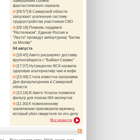
завершении съемок
фантастического сериала
09:57
В Самарской области
запускают усиленную систему
трудоустройства участников СВО
09:18
Помним, гордимся:
"Ростелеком", Единая Россия и
"Леста" проведут кибертурнир "Битва
за Москву"
04 августа
18:45
Авито расширяет доставку
крупногабарита с "Байкал Сервис"
17:07
Нутрициолог ВСК назвала
здоровую альтернативу чаю и кофе
15:48
Стала известна программа
Дня физкультурника в Самарской
области
13:18
В Авито Услугах появился
фильтр для поиска ИИ-экспертов
11:30
К пожизненному
заключению приговорили мужчину,
который убил свидетеля по его делу
Все новости