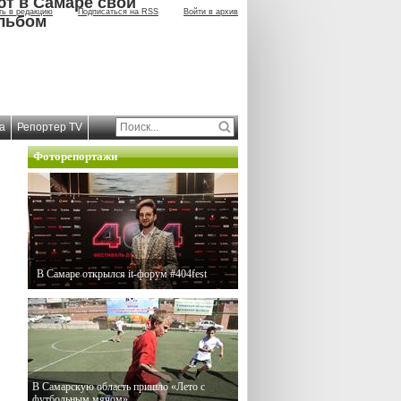
ют в Самаре свой
ть в редакцию
Подписаться на RSS
Войти в архив
льбом
а
Репортер TV
Фоторепортажи
В Самаре открылся it-форум #404fest
В Самарскую область пришло «Лето с
футбольным мячом»