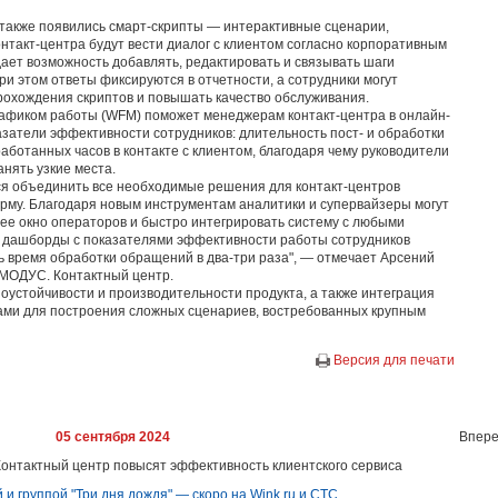
также появились смарт-скрипты — интерактивные сценарии,
нтакт-центра будут вести диалог с клиентом согласно корпоративным
ает возможность добавлять, редактировать и связывать шаги
ри этом ответы фиксируются в отчетности, а сотрудники могут
рохождения скриптов и повышать качество обслуживания.
афиком работы (WFM) поможет менеджерам контакт-центра в онлайн-
затели эффективности сотрудников: длительность пост- и обработки
аботанных часов в контакте с клиентом, благодаря чему руководители
анять узкие места.
я объединить все необходимые решения для контакт-центров
рму. Благодаря новым инструментам аналитики и супервайзеры могут
ее окно операторов и быстро интегрировать систему с любыми
е дашборды с показателями эффективности работы сотрудников
 время обработки обращений в два-три раза", — отмечает Арсений
 МОДУС. Контактный центр.
устойчивости и производительности продукта, а также интеграция
ами для построения сложных сценариев, востребованных крупным
Версия для печати
05 сентября 2024
Впере
нтактный центр повысят эффективность клиентского сервиса
и группой "Три дня дождя" — скоро на Wink.ru и СТС