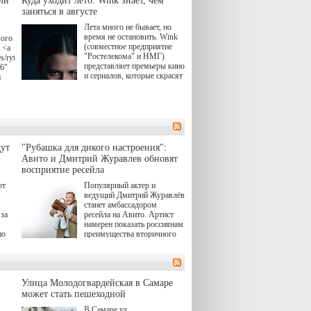
ли
Куда уходит лето: Wink знает, чем
заняться в августе
Лета много не бывает, но
время не остановить. Wink
вого
(совместное предприятие
 <a
"Ростелекома" и НМГ)
s/rytsari-
представляет премьеры кино
26"
и сериалов, которые скрасят
и
удлиняющиеся вечера
последнего летнего месяца.
атра
И пусть <a
href="https://wink.ru/series/kholod-
ма"
year-2026"
target="_blank">"Холод"
</a> (18+) останется только
вные
ут
"Рубашка для дикого настроения":
на экране — весь август по
ли
Авито и Дмитрий Журавлев обновят
четвергам продолжат
восприятие ресейла
выходить новые эпизоды
сериала, в котором
юк,
ют
Популярный актер и
беспощадным возмездием в
ьма
ведущий Дмитрий Журавлёв
духе графа Монте-Кристо
станет амбассадором
занимается наша
за
ресейла на Авито. Артист
современница.
намерен показать россиянам
, а
по
преимущества вторичного
ов,
рынка и сделать покупку
тобы
товаров с историей нормой
лия
для современного и умного
й.
тно,
человека.
а"
Улица Молодогвардейская в Самаре
ов
может стать пешеходной
 "И
В Самаре ул.