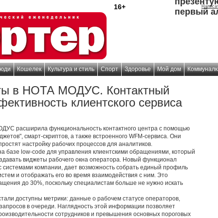
презенту
16+
Написа
первый а
юди
Кошелек
Культура и стиль
Спорт
Здоровье
Мой дом
Коммуналк
ты в НОТА МОДУС. Контактный
фективность клиентского сервиса
УС расширила функциональность контактного центра с помощью
жетов", смарт-скриптов, а также встроенного WFM-сервиса. Они
простят настройку рабочих процессов для аналитиков.
на базе low-code для управления клиентскими обращениями, который
здавать виджеты рабочего окна оператора. Новый функционал
с системами компании, дает возможность собрать единый профиль
истем и отображать его во время взаимодействия с ним. Это
ащения до 30%, поскольку специалистам больше не нужно искать
тали доступны метрики: данные о рабочем статусе операторов,
 запросов в очереди. Наглядность этой информации позволяет
 производительности сотрудников и превышения основных пороговых