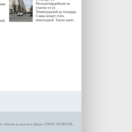
Молодогвардейская на
ении
участке от ул.
Ленинградской до площади
Славы может стать
пешеходной. Такую идею
жей,
озвучила министр
я
градостроительной политики
Самарской области
Екатерина Семенова.
ые
события за неделю
в сферах:
СПОРТ
,
КУЛЬТУРА,