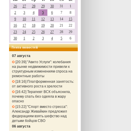
26
27
28
29
30
31
1
2
3
4
5
6
7
8
9
10
11
12
13
14
15
16
17
18
19
20
21
22
23
24
25
26
27
28
29
30
1
2
3
4
5
6
Лента новостей
07 августа
20:39
"Авито Услуги": колебания
на рынке недвижимости привели к
структурным изменениям спроса на
ремонтные работы
18:16
Платформенная занятость:
от активного роста к зрелости
16:42
Терапевт ВСК объяснила,
почему спать без одеяла в жару
опасно
15:22
"Спорт вместо стресса":
Александр Живайкин предложил
федерациям взять шефство над
детьми бойцов СВО
06 августа