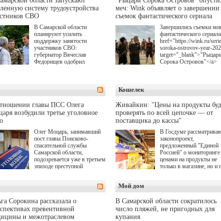
амарской области запускают
"Рыцари Сорока Островов" опусти
ленную систему трудоустройства
меч: Wink объявляет о завершении
астников СВО
съемок фантастического сериала
В Самарской области
Завершились съемки но
планируют усилить
фантастического сериала
поддержку занятости
href="https://wink.ru/serie
участников СВО:
soroka-ostrovov-year-20
губернатор Вячеслав
target="_blank">"Рыцар
Федорищев одобрил
Сорока Островов"</a>
инициативы депутата
(18+) для онлайн-киноте
Самарской Губернской
Wink (совместное
Думы Александра
предприятие "Ростелеко
Кошелек
Живайкина, направленные
и НМГ) по мотивам
на трудоустройство и более
одноименного романа
спокойную адаптацию к
Сергея Лукьяненко. Гла
отношении главы ПСС Олега
Живайкин: "Цены на продукты буд
мирной жизни.
роли в проекте исполни
аря возбудили третье уголовное
проверять по всей цепочке — от
Артем Кошман, Полина
о
поставщика до кассы"
Гухман, Вероника
Устимова, Олег Савост
Олег Моцарь, занимавший
В Госдуме рассматрива
Святослав Рогожан, Куз
пост главы Поисково-
законопроект,
Котрелёв, Никита
спасательной службы
предложенный "Единой
Кологривый, Елисей
Самарской области,
Россией" о мониторинге 
Чучилин, Александра
подозревается уже в третьем
ценами на продукты не
Нестерова, Ника Жукова
эпизоде преступной
только в магазине, но и 
также Михаил Пореченк
деятельности. Возбуждено
всей цепочке — от
Александр Обласов,
третье уголовное дело
поставщика до кассы. Ч
Мой дом
Дмитрий Куличков и Ю
о превышении полномочий,
в момент резкого
Волкова в роли родителе
а сам он находится в СИЗО.
подорожания было поня
Режиссер-постановщик
где именно цена "поехал
га Сорокина рассказала о
В Самарской области сократилось
проекта — Егор Чичкан
вверх и кто её разогнал.
спективах превентивной
число пляжей, не пригодных для
(сериалы "Комбинация",
дицины и межотраслевом
купания
снова здравствуйте!").