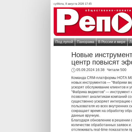
суббота, 8 августа 2026 17:45
Под лупой
Панорама
В России и мире
Л
Новые инструмен
центр повысят эф
05.09.2024 16:38
Читали 500
Команда CRM-платформы НОТА МОД
новых инструментов — "Фабрики вид
ускорят обслуживание клиентов и у
"Фабрика виджетов" — инструмент 
позволяет аналитикам компаний со
существенно ускоряет интеграцию 
пользователя из всех внутренних с
сокращает время на обработку обр
данные вручную.
Благодаря обновлению в решении с
количестве обработанных заявок и
отслеживать real-time показатели