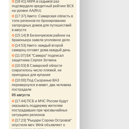
18:41
АКРА в седьмой раз
подтвердило кредитный рейтинг ВСК
на уровне АА(RU)
17:37
Авито: Самарская область в
топе регионов по бронированию
загородных домов для путешествий
в августе
15:14
В Безенчукском районе на
браконьера завели уголовное дело
14:53
Авито: каждый второй
самарец готовит дома каждый день
11:07
БК "Самара" подписал
защитника Сергея Зоткина
10:03
В Самарской области
сократилось число пляжей, не
пригодных для купания
10:00
Под Сызранью ВАЗ
перевернулся в кювет, два человека
пострадали
05 августа
17:44
ПСБ и МЧС России будут
оказывать поддержку жителям
пострадавших при чрезвычайных
ситуациях регионов
17:23
"Рыцари Сорока Островов"
опустили меч: Wink объявляет о