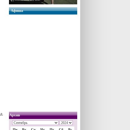
Афиша
д.
Архив
Пн
Вт
Ср
Чт
Пт
Сб
Вс