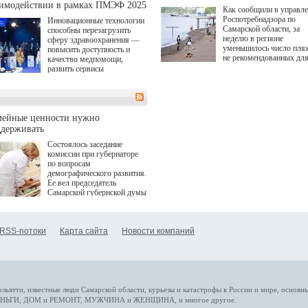
аимодействии в рамках ПМЭФ 2025
Как сообщили в управл
Роспотребнадзора по
Инновационные технологии
Самарской области, за
способны перезагрузить
неделю в регионе
сферу здравоохранения —
уменьшилось число пля
повысить доступность и
не рекомендованных дл
качество медпомощи,
купания.
развить сервисы
превентивной медицины.
Однако сфера MedTech
сталкивается с
определенными барьерами.
К ним можно отнести
мейные ценности нужно
регуляторные ограничения,
ддерживать
этические вопросы,
Состоялось заседание
возникающие при работе с
комиссии при губернаторе
данными пациентов. Для
по вопросам
более динамичного роста
демографического развития.
проникновения инноваций в
Ее вел председатель
сегмент необходимо кросс-
Самарской губернской думы
отраслевое взаимодействие
Виктор Сазонов.
государства, медицинских
клиник и страховых
компаний. Об этом
RSS-потоки
Карта сайта
Новости компаний
рассказала Ольга Сорокина,
член Совета директоров
Страхового Дома ВСК в
ходе сессии "Развитие
медицинских технологий —
ключ к повышению
качества жизни" в рамках
ольятти,
известные люди
Самарской области, курьезы и катастрофы
в России и мире
, основн
ПМЭФ 2025. В дискуссии
НЬГИ
,
ДОМ и РЕМОНТ
,
МУЖЧИНА и ЖЕНЩИНА
, и многое
другое
.