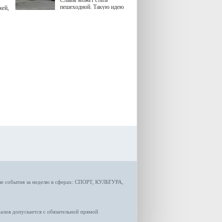
Славы может стать
пешеходной. Такую идею
жей,
озвучила министр
я
градостроительной политики
Самарской области
Екатерина Семенова.
ые
события за неделю
в сферах:
СПОРТ
,
КУЛЬТУРА,
лов допускается с обязательной прямой