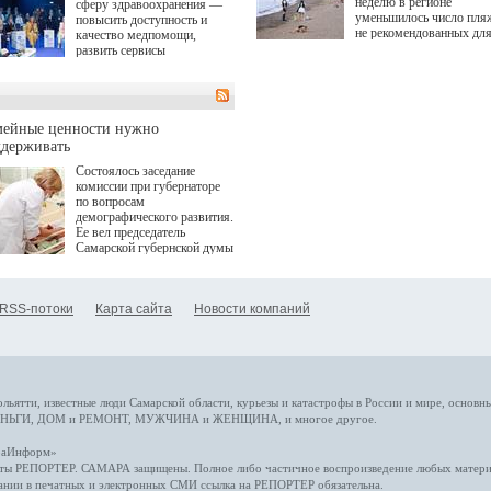
неделю в регионе
сферу здравоохранения —
уменьшилось число пля
повысить доступность и
не рекомендованных дл
качество медпомощи,
купания.
развить сервисы
превентивной медицины.
Однако сфера MedTech
сталкивается с
определенными барьерами.
К ним можно отнести
мейные ценности нужно
регуляторные ограничения,
ддерживать
этические вопросы,
Состоялось заседание
возникающие при работе с
комиссии при губернаторе
данными пациентов. Для
по вопросам
более динамичного роста
демографического развития.
проникновения инноваций в
Ее вел председатель
сегмент необходимо кросс-
Самарской губернской думы
отраслевое взаимодействие
Виктор Сазонов.
государства, медицинских
клиник и страховых
компаний. Об этом
RSS-потоки
Карта сайта
Новости компаний
рассказала Ольга Сорокина,
член Совета директоров
Страхового Дома ВСК в
ходе сессии "Развитие
медицинских технологий —
ключ к повышению
качества жизни" в рамках
ольятти,
известные люди
Самарской области, курьезы и катастрофы
в России и мире
, основн
ПМЭФ 2025. В дискуссии
НЬГИ
,
ДОМ и РЕМОНТ
,
МУЖЧИНА и ЖЕНЩИНА
, и многое
другое
.
также приняли участие
Министр здравоохранения
араИнформ»
РФ Михаил Мурашко,
еты
РЕПОРТЕР
. САМАРА защищены. Полное либо частичное воспроизведение любых материа
представители
ании в печатных и электронных СМИ ссылка на
РЕПОРТЕР
обязательна.