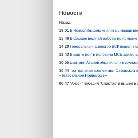
Новости
Назад.
19:01
В Новокуйбышевске плита с крыши вес
15:46
В Самаре ведутся работы по помывке
14:20
Генеральный директор ВСК вошел в с
13:43
В марте почти половина МСБ заявила
10:55
Дмитрий Азаров обратился к мусульм
10:44
Театральные коллективы Самарской о
«Театральное Приволжье»
06:47
"Акрон" победил "Спартак" и вышел в