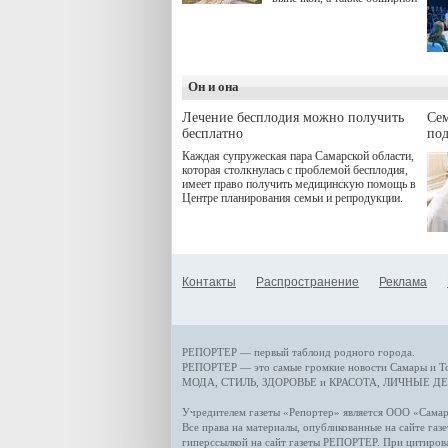
оздоровительной
программой. Спортивный
дебют пришёлся на начало
летнего сезона. Команда
сети кофеен ввела активную
деятельность в жизни для
Он и она
гостей и самарцев.
Лечение бесплодия можно получить
Се
бесплатно
по
Каждая супружеская пара Самарской области,
которая столкнулась с проблемой бесплодия,
имеет право получить медицинскую помощь в
Центре планирования семьи и репродукции.
Контакты
Распространение
Реклама
РЕПОРТЕР — первый таблоид родного города.
РЕПОРТЕР — это
самые громкие новости
Самары и Т
МОДА, СТИЛЬ
,
ЗДОРОВЬЕ и КРАСОТА
,
ЛИЧНЫЕ ДЕ
Учредителем газеты «Репортер» является ООО «Сам
Все права на материалы, опубликованные на сайте газ
гиперссылкой на сайт газеты РЕПОРТЕР. При цитиров