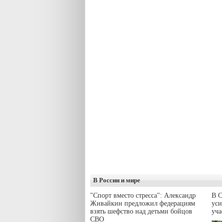
В России и мире
"Спорт вместо стресса": Александр
В С
Живайкин предложил федерациям
уси
взять шефство над детьми бойцов
уч
СВО