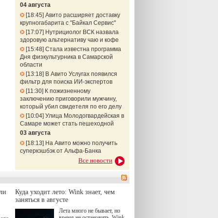
04 августа
18:45
Авито расширяет доставку
крупногабарита с "Байкал Сервис"
17:07
Нутрициолог ВСК назвала
здоровую альтернативу чаю и кофе
15:48
Стала известна программа
Дня физкультурника в Самарской
области
13:18
В Авито Услугах появился
фильтр для поиска ИИ-экспертов
11:30
К пожизненному
заключению приговорили мужчину,
который убил свидетеля по его делу
10:04
Улица Молодогвардейская в
Самаре может стать пешеходной
03 августа
18:13
На Авито можно получить
суперкэшбэк от Альфа-Банка
Все новости
ли
Куда уходит лето: Wink знает, чем
заняться в августе
Лета много не бывает, но
время не остановить. Wink