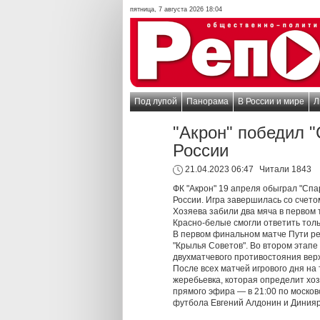
пятница, 7 августа 2026 18:04
Под лупой
Панорама
В России и мире
Л
"Акрон" победил 
России
21.04.2023 06:47
Читали 1843
ФК "Акрон" 19 апреля обыграл "Спа
России. Игра завершилась со счето
Хозяева забили два мяча в первом 
Красно-белые смогли ответить тол
В первом финальном матче Пути ре
"Крылья Советов". Во втором этапе
двухматчевого противостояния вер
После всех матчей игрового дня на
жеребьевка, которая определит хоз
прямого эфира — в 21:00 по москов
футбола Евгений Алдонин и Диния