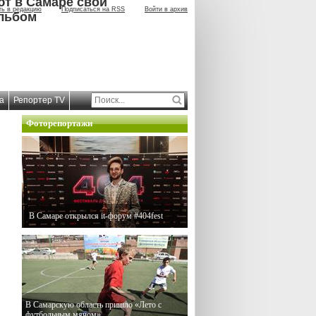
ют в Самаре свой
ть в редакцию
Подписаться на RSS
Войти в архив
льбом
а
Репортер TV
Фоторепортажи
В Самаре открылся it-форум #404fest
В Самарскую область пришло «Лето с
футбольным мячом»