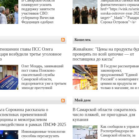
В Самарской области
Завершились съемки но
планируют усилить
фантастического сериала
поддержку занятости
href="https://wink.ru/serie
участников СВО:
soroka-ostrovov-year-20
губернатор Вячеслав
target="_blank">"Рыцар
Федорищев одобрил
Сорока Островов"</a>
инициативы депутата
(18+) для онлайн-киноте
Самарской Губернской
Wink (совместное
Думы Александра
предприятие "Ростелеко
Кошелек
Живайкина, направленные
и НМГ) по мотивам
на трудоустройство и более
одноименного романа
спокойную адаптацию к
Сергея Лукьяненко. Гла
отношении главы ПСС Олега
Живайкин: "Цены на продукты буд
мирной жизни.
роли в проекте исполни
аря возбудили третье уголовное
проверять по всей цепочке — от
Артем Кошман, Полина
о
поставщика до кассы"
Гухман, Вероника
Устимова, Олег Савост
Олег Моцарь, занимавший
В Госдуме рассматрива
Святослав Рогожан, Куз
пост главы Поисково-
законопроект,
Котрелёв, Никита
спасательной службы
предложенный "Единой
Кологривый, Елисей
Самарской области,
Россией" о мониторинге 
Чучилин, Александра
подозревается уже в третьем
ценами на продукты не
Нестерова, Ника Жукова
эпизоде преступной
только в магазине, но и 
также Михаил Пореченк
деятельности. Возбуждено
всей цепочке — от
Александр Обласов,
третье уголовное дело
поставщика до кассы. Ч
Мой дом
Дмитрий Куличков и Ю
о превышении полномочий,
в момент резкого
Волкова в роли родителе
а сам он находится в СИЗО.
подорожания было поня
Режиссер-постановщик
где именно цена "поехал
га Сорокина рассказала о
В Самарской области сократилось
проекта — Егор Чичкан
вверх и кто её разогнал.
спективах превентивной
число пляжей, не пригодных для
(сериалы "Комбинация",
дицины и межотраслевом
купания
снова здравствуйте!").
аимодействии в рамках ПМЭФ 2025
Как сообщили в управл
Роспотребнадзора по
Инновационные технологии
Самарской области, за
способны перезагрузить