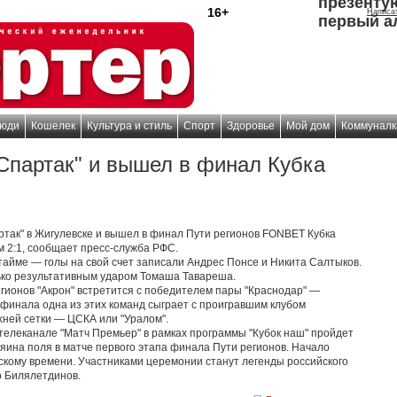
презенту
16+
Написа
первый а
юди
Кошелек
Культура и стиль
Спорт
Здоровье
Мой дом
Коммуналк
"Спартак" и вышел в финал Кубка
ртак" в Жигулевске и вышел в финал Пути регионов FONBET Кубка
м 2:1, сообщает пресс-служба РФС.
тайме — голы на свой счет записали Андрес Понсе и Никита Салтыков.
ько результативным ударом Томаша Тавареша.
гионов "Акрон" встретится с победителем пары "Краснодар" —
 финала одна из этих команд сыграет с проигравшим клубом
хней сетки — ЦСКА или "Уралом".
 телеканале "Матч Премьер" в рамках программы "Кубок наш" пройдет
яина поля в матче первого этапа финала Пути регионов. Начало
скому времени. Участниками церемонии станут легенды российского
р Билялетдинов.