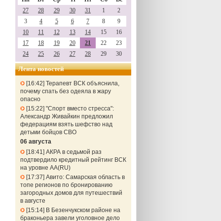
27
28
29
30
31
1
2
3
4
5
6
7
8
9
10
11
12
13
14
15
16
17
18
19
20
21
22
23
24
25
26
27
28
29
30
Лента новостей
16:42
Терапевт ВСК объяснила,
почему спать без одеяла в жару
опасно
15:22
"Спорт вместо стресса":
Александр Живайкин предложил
федерациям взять шефство над
детьми бойцов СВО
06 августа
18:41
АКРА в седьмой раз
подтвердило кредитный рейтинг ВСК
на уровне АА(RU)
17:37
Авито: Самарская область в
топе регионов по бронированию
загородных домов для путешествий
в августе
15:14
В Безенчукском районе на
браконьера завели уголовное дело