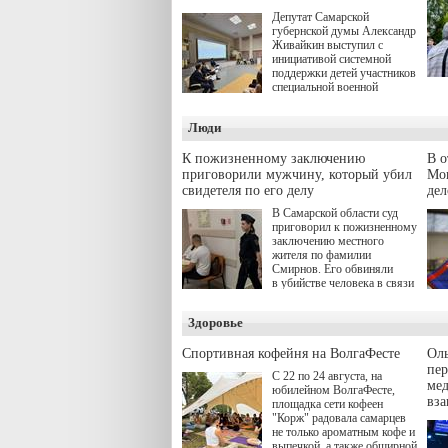
Депутат Самарской
губернской думы Александр
Живайкин выступил с
инициативой системной
поддержки детей участников
специальной военной
операции через спортивные
секции. Он озвучил ее на
Люди
стратегической сессии
"Помощь фронту и семьям
участников СВО", которая
К пожизненному заключению
В 
прошла в Отрадном 7
приговорили мужчину, который убил
Моц
августа.
свидетеля по его делу
дел
В Самарской области суд
приговорил к пожизненному
заключению местного
жителя по фамилии
Смирнов. Его обвиняли
в убийстве человека в связи
с выполнением
им общественного долга.
Здоровье
Спортивная кофейня на ВолгаФесте
Оль
пер
С 22 по 24 августа, на
ме
юбилейном ВолгаФесте,
вз
площадка сети кофеен
"Корж" радовала самарцев
не только ароматным кофе и
выпечкой, а также обширной