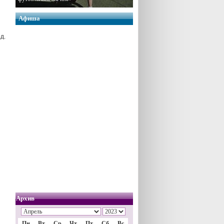
Афиша
д.
Архив
Пн
Вт
Ср
Чт
Пт
Сб
Вс