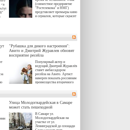
вого
(совместное предприятие
 <a
"Ростелекома" и НМГ)
s/rytsari-
представляет премьеры кино
26"
и сериалов, которые скрасят
и
удлиняющиеся вечера
последнего летнего месяца.
атра
И пусть <a
href="https://wink.ru/series/kholod-
ма"
year-2026"
target="_blank">"Холод"
</a> (18+) останется только
вные
ут
"Рубашка для дикого настроения":
на экране — весь август по
ли
Авито и Дмитрий Журавлев обновят
четвергам продолжат
восприятие ресейла
выходить новые эпизоды
сериала, в котором
юк,
ют
Популярный актер и
беспощадным возмездием в
ьма
ведущий Дмитрий Журавлёв
духе графа Монте-Кристо
станет амбассадором
занимается наша
за
ресейла на Авито. Артист
современница.
намерен показать россиянам
, а
по
преимущества вторичного
ов,
рынка и сделать покупку
тобы
товаров с историей нормой
лия
для современного и умного
й.
тно,
человека.
а"
Улица Молодогвардейская в Самаре
ов
может стать пешеходной
 "И
В Самаре ул.
Молодогвардейская на
ении
участке от ул.
Ленинградской до площади