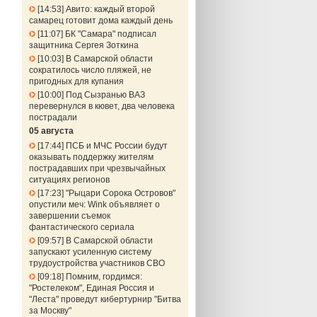
14:53
Авито: каждый второй
самарец готовит дома каждый день
11:07
БК "Самара" подписал
защитника Сергея Зоткина
10:03
В Самарской области
сократилось число пляжей, не
пригодных для купания
10:00
Под Сызранью ВАЗ
перевернулся в кювет, два человека
пострадали
05 августа
17:44
ПСБ и МЧС России будут
оказывать поддержку жителям
пострадавших при чрезвычайных
ситуациях регионов
17:23
"Рыцари Сорока Островов"
опустили меч: Wink объявляет о
завершении съемок
фантастического сериала
09:57
В Самарской области
запускают усиленную систему
трудоустройства участников СВО
09:18
Помним, гордимся:
"Ростелеком", Единая Россия и
"Леста" проведут кибертурнир "Битва
за Москву"