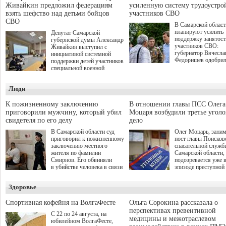
Живайкин предложил федерациям
усиленную систему трудоустро
взять шефство над детьми бойцов
участников СВО
СВО
В Самарской област
планируют усилить
Депутат Самарской
поддержку занятост
губернской думы Александр
участников СВО:
Живайкин выступил с
губернатор Вячесла
инициативой системной
Федорищев одобри
поддержки детей участников
инициативы депутат
специальной военной
Самарской Губернс
операции через спортивные
Думы Александра
секции. Он озвучил ее на
Люди
Живайкина, направ
стратегической сессии
на трудоустройство 
"Помощь фронту и семьям
спокойную адаптац
участников СВО", которая
К пожизненному заключению
В отношении главы ПСС Олега
мирной жизни.
прошла в Отрадном 7
приговорили мужчину, который убил
Моцаря возбудили третье угол
августа.
свидетеля по его делу
дело
В Самарской области суд
Олег Моцарь, зани
приговорил к пожизненному
пост главы Поисков
заключению местного
спасательной служб
жителя по фамилии
Самарской области,
Смирнов. Его обвиняли
подозревается уже 
в убийстве человека в связи
эпизоде преступной
с выполнением
деятельности. Возб
им общественного долга.
третье уголовное де
Здоровье
о превышении полн
а сам он находится
Спортивная кофейня на ВолгаФесте
Ольга Сорокина рассказала о
перспективах превентивной
С 22 по 24 августа, на
медицины и межотраслевом
юбилейном ВолгаФесте,