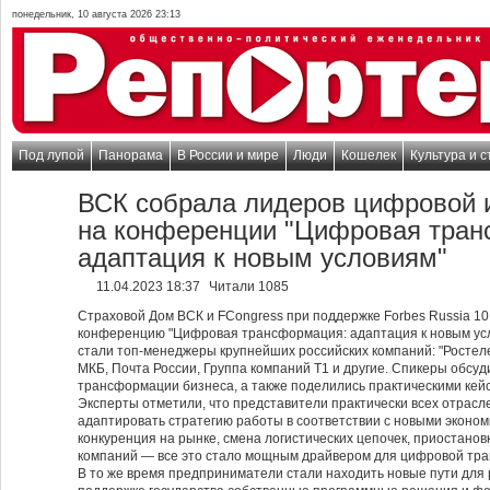
понедельник, 10 августа 2026 23:13
Под лупой
Панорама
В России и мире
Люди
Кошелек
Культура и с
ВСК собрала лидеров цифровой 
на конференции "Цифровая тран
адаптация к новым условиям"
11.04.2023 18:37
Читали 1085
Страховой Дом ВСК и FCongress при поддержке Forbes Russia 10 
конференцию "Цифровая трансформация: адаптация к новым усл
стали топ-менеджеры крупнейших российских компаний: "Ростеле
МКБ, Почта России, Группа компаний Т1 и другие. Спикеры обсу
трансформации бизнеса, а также поделились практическими кей
Эксперты отметили, что представители практически всех отрасл
адаптировать стратегию работы в соответствии с новыми экон
конкуренция на рынке, смена логистических цепочек, приостано
компаний — все это стало мощным драйвером для цифровой тр
В то же время предприниматели стали находить новые пути для