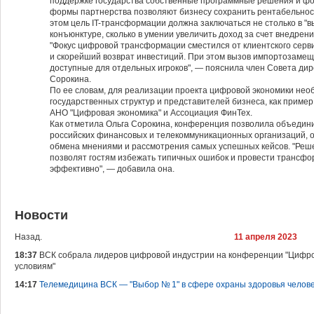
поддержке государства собственные программные решения и ф
формы партнерства позволяют бизнесу сохранить рентабельнос
этом цель IT-трансформации должна заключаться не столько в "
конъюнктуре, сколько в умении увеличить доход за счет внедрен
"Фокус цифровой трансформации сместился от клиентского сер
и скорейший возврат инвестиций. При этом вызов импортозаме
доступные для отдельных игроков", — пояснила член Совета дир
Сорокина.
По ее словам, для реализации проекта цифровой экономики нео
государственных структур и представителей бизнеса, как приме
АНО "Цифровая экономика" и Ассоциация ФинТех.
Как отметила Ольга Сорокина, конференция позволила объедин
российских финансовых и телекоммуникационных организаций, 
обмена мнениями и рассмотрения самых успешных кейсов. "Реше
позволят гостям избежать типичных ошибок и провести трансф
эффективно", — добавила она.
Новости
Назад.
11 апреля 2023
18:37
ВСК собрала лидеров цифровой индустрии на конференции "Цифро
условиям"
14:17
Телемедицина ВСК — "Выбор № 1" в сфере охраны здоровья челов