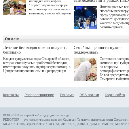
взаимодействии в рамках ПМЭ
площадка сети кофеен
"Корж" радовала самарцев
Инновационные тех
не только ароматным кофе и
способны перезагру
выпечкой, а также обширной
сферу здравоохран
оздоровительной
повысить доступнос
программой. Спортивный
качество медпомощ
дебют пришёлся на начало
развить сервисы
летнего сезона. Команда
превентивной меди
сети кофеен ввела активную
Однако сфера MedT
деятельность в жизни для
Он и она
сталкивается с
гостей и самарцев.
определенными бар
К ним можно отнес
Лечение бесплодия можно получить
Семейные ценности нужно
регуляторные огран
бесплатно
поддерживать
этические вопросы,
Каждая супружеская пара Самарской области,
Состоялось заседан
возникающие при ра
которая столкнулась с проблемой бесплодия,
комиссии при губер
данными пациентов
имеет право получить медицинскую помощь в
по вопросам
более динамичного 
Центре планирования семьи и репродукции.
демографического р
проникновения инн
Ее вел председатель
сегмент необходимо
Самарской губернс
отраслевое взаимод
Виктор Сазонов.
государства, медиц
клиник и страховых
компаний. Об этом
Контакты
Распространение
Реклама
RSS-потоки
Карта сайта
рассказала Ольга С
член Совета директ
Страхового Дома В
ходе сессии "Развит
медицинских техно
РЕПОРТЕР — первый таблоид родного города.
ключ к повышению
качества жизни" в 
РЕПОРТЕР — это
самые громкие новости
Самары и Тольятти,
известные люди
Самарской 
ПМЭФ 2025. В дис
МОДА, СТИЛЬ
,
ЗДОРОВЬЕ и КРАСОТА
,
ЛИЧНЫЕ ДЕНЬГИ
,
ДОМ и РЕМОНТ
,
МУЖЧИН
также приняли учас