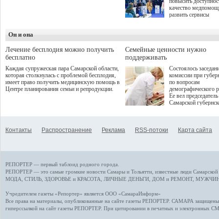
повысить доступнос
программой. Спортивный
качество медпомощ
дебют пришёлся на начало
развить сервисы
летнего сезона. Команда
превентивной меди
сети кофеен ввела активную
Однако сфера MedT
деятельность в жизни для
Он и она
сталкивается с
гостей и самарцев.
определенными бар
К ним можно отнес
Лечение бесплодия можно получить
Семейные ценности нужно
регуляторные огран
бесплатно
поддерживать
этические вопросы,
Каждая супружеская пара Самарской области,
Состоялось заседан
возникающие при ра
которая столкнулась с проблемой бесплодия,
комиссии при губер
данными пациентов
имеет право получить медицинскую помощь в
по вопросам
более динамичного 
Центре планирования семьи и репродукции.
демографического р
проникновения инн
Ее вел председатель
сегмент необходимо
Самарской губернс
отраслевое взаимод
Виктор Сазонов.
государства, медиц
клиник и страховых
компаний. Об этом
Контакты
Распространение
Реклама
RSS-потоки
Карта сайта
рассказала Ольга С
член Совета директ
Страхового Дома В
ходе сессии "Развит
медицинских техно
РЕПОРТЕР — первый таблоид родного города.
ключ к повышению
качества жизни" в 
РЕПОРТЕР — это
самые громкие новости
Самары и Тольятти,
известные люди
Самарской 
ПМЭФ 2025. В дис
МОДА, СТИЛЬ
,
ЗДОРОВЬЕ и КРАСОТА
,
ЛИЧНЫЕ ДЕНЬГИ
,
ДОМ и РЕМОНТ
,
МУЖЧИН
также приняли учас
Министр здравоохр
Учредителем газеты «Репортер» является ООО «СамараИнформ»
РФ Михаил Мурашк
Все права на материалы, опубликованные на сайте газеты
РЕПОРТЕР
. САМАРА защищены. 
представители
гиперссылкой на сайт газеты РЕПОРТЕР. При цитировании в печатных и электронных С
Государственной Д