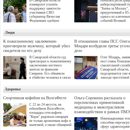
В Самарской области
Началась регистрац
планируют усилить
киберспортивный т
поддержку занятости
"Битва за Москву",
участников СВО:
приуроченный к 85
губернатор Вячеслав
одного из ключевы
Федорищев одобрил
событий Великой
инициативы депутата
Отечественной войн
Самарской Губернской
Организаторами
Люди
Думы Александра
соревнования по он
Живайкина, направленные
игре "Мир танков"
на трудоустройство и более
выступили "Ростеле
К пожизненному заключению
В отношении главы ПСС Олега
спокойную адаптацию к
партия "Единая Рос
приговорили мужчину, который убил
Моцаря возбудили третье угол
мирной жизни.
игровая студия "Лес
свидетеля по его делу
дело
Музей Победы.
В Самарской области суд
Олег Моцарь, зани
приговорил к пожизненному
пост главы Поисков
заключению местного
спасательной служб
жителя по фамилии
Самарской области,
Смирнов. Его обвиняли
подозревается уже 
в убийстве человека в связи
эпизоде преступной
с выполнением
деятельности. Возб
им общественного долга.
третье уголовное де
Здоровье
о превышении полн
а сам он находится
Спортивная кофейня на ВолгаФесте
Ольга Сорокина рассказала о
перспективах превентивной
С 22 по 24 августа, на
медицины и межотраслевом
юбилейном ВолгаФесте,
взаимодействии в рамках ПМЭ
площадка сети кофеен
"Корж" радовала самарцев
Инновационные тех
не только ароматным кофе и
способны перезагру
выпечкой, а также обширной
сферу здравоохран
оздоровительной