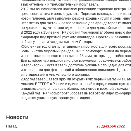
взыскательный и требовательный покупатель.
2017 год ознаменовался началом реновации торгового центра. 
цокольного этажа и зоны фудкорта. Торговая площадь значитель
новой галереи. Был выполнен ремонт входных групп и зоны кин
незаметно для гостей и безболезненно для арендаторов комплек
по достоинству, что стало вдохновением для дальнейших переме
В 2022 году к 15-летию ТРК логотип "космонавта" обрел новую ф
скафандра под призмой русского авангарда. Простой и лаконичн
сейчас узнаваем каждым жителем Самары.
Юбилейный год стал испытанием на прочность для всего российс
большинства мировых брендов. ТРК "Космопорт" вывел на пере
и познакомил горожан с новыми лейблами, которые достойно за
Для комфортных покупок в ногу со временем продолжились рабо
и территории. Гостям стали доступны уличные площадки для от
интерьерами для фотосессий и обновленная навигация. Централ
в путешествии в мир успешного шопинга.
2022 год завершается яркими открытиями: первый магазин в С
магазин BEEFRE в России и единственный в городе салон мужской
индивидуального пошива рубашек, костюмов и верхней одежды
Каждый год ТРК "Космопорт" бросает вызов этому миру, конкурир
создавая уникальную городскую локацию.
Новости
Назад.
28 декабря 2022