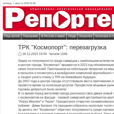
пятница, 7 августа 2026 02:06
Под лупой
Панорама
В России и мире
Люди
Кошелек
Культура и с
ТРК "Космопорт": перезагрузка
28.12.2022 19:59
Читали 1046
Лидер по популярности среди самарцев с наибольшим количество
в центре города, "Космопорт" врывается в 2023 год обновленным
своих посетителей. Приглашаем на небольшую экскурсию на маш
в прошлое и посмотреть в калейдоскоп изменений крупнейшего т
а заодно узнать планы у ТРК на ближайшее будущее.
До 2007 года в центре города отсутствовали места притяжения 
провести время за полезным досугом. Процветали вещевые рынк
горожан добраться было нелегко.
В то время перед жителями города распахнул свои двери новый 
с космонавтом на фасаде - первый самарский дистрибьютор круп
"Леруа Мерлен" и "Ашан". Грандиозное открытие ознаменовалос
публики - Димы Билана. На праздник собралось несколько тысяч 
За десять лет "Космопорт" обретает популярность среди горожа
предлагаемых к покупке товаров и разнообразию выбора. Здесь 