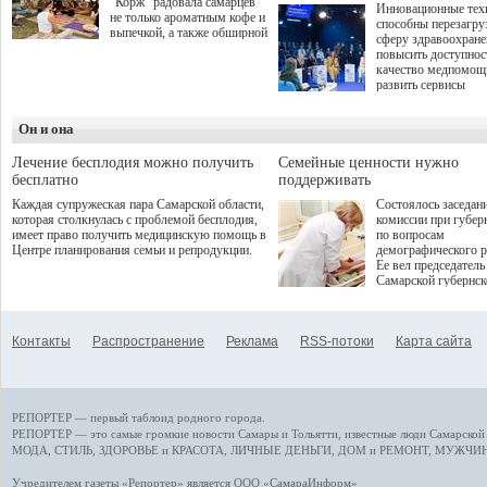
"Корж" радовала самарцев
Инновационные тех
не только ароматным кофе и
способны перезагру
выпечкой, а также обширной
сферу здравоохран
оздоровительной
повысить доступнос
программой. Спортивный
качество медпомощ
дебют пришёлся на начало
развить сервисы
летнего сезона. Команда
превентивной меди
сети кофеен ввела активную
Однако сфера MedT
деятельность в жизни для
Он и она
сталкивается с
гостей и самарцев.
определенными бар
К ним можно отнес
Лечение бесплодия можно получить
Семейные ценности нужно
регуляторные огран
бесплатно
поддерживать
этические вопросы,
Каждая супружеская пара Самарской области,
Состоялось заседан
возникающие при ра
которая столкнулась с проблемой бесплодия,
комиссии при губер
данными пациентов
имеет право получить медицинскую помощь в
по вопросам
более динамичного 
Центре планирования семьи и репродукции.
демографического р
проникновения инн
Ее вел председатель
сегмент необходимо
Самарской губернс
отраслевое взаимод
Виктор Сазонов.
государства, медиц
клиник и страховых
компаний. Об этом
Контакты
Распространение
Реклама
RSS-потоки
Карта сайта
рассказала Ольга С
член Совета директ
Страхового Дома В
ходе сессии "Развит
медицинских техно
РЕПОРТЕР — первый таблоид родного города.
ключ к повышению
качества жизни" в 
РЕПОРТЕР — это
самые громкие новости
Самары и Тольятти,
известные люди
Самарской 
ПМЭФ 2025. В дис
МОДА, СТИЛЬ
,
ЗДОРОВЬЕ и КРАСОТА
,
ЛИЧНЫЕ ДЕНЬГИ
,
ДОМ и РЕМОНТ
,
МУЖЧИН
также приняли учас
Министр здравоохр
Учредителем газеты «Репортер» является ООО «СамараИнформ»