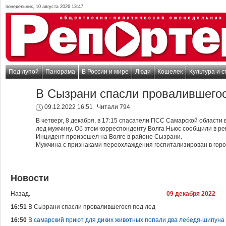
понедельник, 10 августа 2026 13:47
Под лупой
Панорама
В России и мире
Люди
Кошелек
Культура и с
В Сызрани спасли провалившегос
09.12.2022 16:51
Читали 794
В четверг, 8 декабря, в 17:15 спасатели ПСС Самарской област
лед мужчину. Об этом корреспонденту Волга Ньюс сообщили в р
Инцидент произошел на Волге в районе Сызрани.
Мужчина с признаками переохлаждения госпитализирован в горо
Новости
Назад.
09 декабря 2022
16:51
В Сызрани спасли провалившегося под лед
16:50
В самарский приют для диких животных попали два лебедя-шипуна