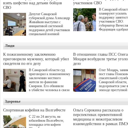
взять шефство над детьми бойцов
участников СВО
СВО
В Самарской област
планируют усилить
Депутат Самарской
поддержку занятост
губернской думы Александр
участников СВО:
Живайкин выступил с
губернатор Вячесла
инициативой системной
Федорищев одобри
поддержки детей участников
инициативы депутат
специальной военной
Самарской Губернс
операции через спортивные
Думы Александра
секции. Он озвучил ее на
Люди
Живайкина, направ
стратегической сессии
на трудоустройство 
"Помощь фронту и семьям
спокойную адаптац
участников СВО", которая
К пожизненному заключению
В отношении главы ПСС Олега
мирной жизни.
прошла в Отрадном 7
приговорили мужчину, который убил
Моцаря возбудили третье угол
августа.
свидетеля по его делу
дело
В Самарской области суд
Олег Моцарь, зани
приговорил к пожизненному
пост главы Поисков
заключению местного
спасательной служб
жителя по фамилии
Самарской области,
Смирнов. Его обвиняли
подозревается уже 
в убийстве человека в связи
эпизоде преступной
с выполнением
деятельности. Возб
им общественного долга.
третье уголовное де
Здоровье
о превышении полн
а сам он находится
Спортивная кофейня на ВолгаФесте
Ольга Сорокина рассказала о
перспективах превентивной
С 22 по 24 августа, на
медицины и межотраслевом
юбилейном ВолгаФесте,
взаимодействии в рамках ПМЭ
площадка сети кофеен