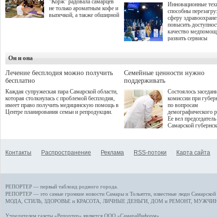
"Корж" радовала самарцев
Инновационные тех
не только ароматным кофе и
способны перезагру
выпечкой, а также обширной
сферу здравоохран
оздоровительной
повысить доступнос
программой. Спортивный
качество медпомощ
дебют пришёлся на начало
развить сервисы
летнего сезона. Команда
превентивной меди
сети кофеен ввела активную
Однако сфера MedT
деятельность в жизни для
Он и она
сталкивается с
гостей и самарцев.
определенными бар
К ним можно отнес
Лечение бесплодия можно получить
Семейные ценности нужно
регуляторные огран
бесплатно
поддерживать
этические вопросы,
Каждая супружеская пара Самарской области,
Состоялось заседан
возникающие при ра
которая столкнулась с проблемой бесплодия,
комиссии при губер
данными пациентов
имеет право получить медицинскую помощь в
по вопросам
более динамичного 
Центре планирования семьи и репродукции.
демографического р
проникновения инн
Ее вел председатель
сегмент необходимо
Самарской губернс
отраслевое взаимод
Виктор Сазонов.
государства, медиц
клиник и страховых
компаний. Об этом
Контакты
Распространение
Реклама
RSS-потоки
Карта сайта
рассказала Ольга С
член Совета директ
Страхового Дома В
ходе сессии "Развит
медицинских техно
РЕПОРТЕР — первый таблоид родного города.
ключ к повышению
качества жизни" в 
РЕПОРТЕР — это
самые громкие новости
Самары и Тольятти,
известные люди
Самарской 
ПМЭФ 2025. В дис
МОДА, СТИЛЬ
,
ЗДОРОВЬЕ и КРАСОТА
,
ЛИЧНЫЕ ДЕНЬГИ
,
ДОМ и РЕМОНТ
,
МУЖЧИН
также приняли учас
Министр здравоохр
Учредителем газеты «Репортер» является ООО «СамараИнформ»