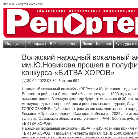
пятница, 7 августа 2026 23:08
Под лупой
Панорама
В России и мире
Люди
Кошелек
Культура и с
Волжский народный вокальный 
им.Ю.Новикова прошел в полуфи
конкурса «БИТВА ХОРОВ»
30.05.2022 08:36
Читали 694
Народный вокальный ансамбль «ВЕРА» им.Ю.Новикова – один из 
Волжского района и Самарской области, создан в 1993 году при 
администрации. В следующем году будет отмечать свой 30-летн
международных, всероссийских и региональных конкурсов, Ла
ГОЛОСОВАНИЯ» Губернского фестиваля самодеятельного народн
России», «Лучший коллектив Самарской области – 2022» по итог
культуры Самарской области и получивший ГРАНТ 500 тыс руб., 
«БИТВА ХОРОВ».
Народный вокальный ансамбль «ВЕРА» им.Ю.Новикова принял уч
«БИТВА ХОРОВ». Прошел в четверть финал, где из 1500 коллект