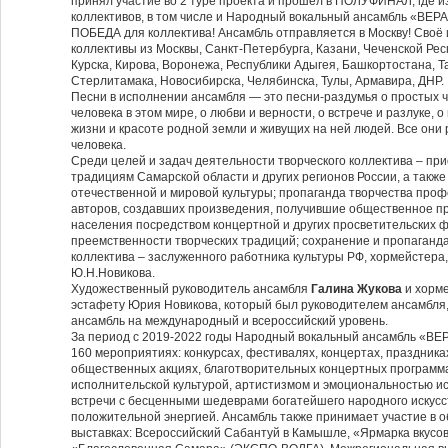
принял участие во 2 туре проекта и прошел в ПОЛУФИНАЛ, где и
коллективов, в том числе и Народный вокальный ансамбль «ВЕРА
ПОБЕДА для коллектива! Ансамбль отправляется в Москву! Своё 
коллективы из Москвы, Санкт-Петербурга, Казани, Чеченской Рес
Курска, Кирова, Воронежа, Республики Адыгея, Башкортостана, Т
Стерлитамака, Новосибирска, Челябинска, Тулы, Армавира, ДНР.
Песни в исполнении ансамбля — это песни-раздумья о простых ч
человека в этом мире, о любви и верности, о встрече и разлуке, 
жизни и красоте родной земли и живущих на ней людей. Все они 
человека.
Среди целей и задач деятельности творческого коллектива – пр
традициям Самарской области и других регионов России, а такж
отечественной и мировой культуры; пропаганда творчества про
авторов, создавших произведения, получившие общественное пр
населения посредством концертной и других просветительских 
преемственности творческих традиций; сохранение и пропаганд
коллектива – заслуженного работника культуры РФ, хормейстера
Ю.Н.Новикова.
Художественный руководитель ансамбля
Галина Жукова
и хорм
эстафету Юрия Новикова, который был руководителем ансамбля, 
ансамбль на международный и всероссийский уровень.
За период с 2019-2022 годы Народный вокальный ансамбль «ВЕР
160 мероприятиях: конкурсах, фестивалях, концертах, праздниках
общественных акциях, благотворительных концертных программа
исполнительской культурой, артистизмом и эмоциональностью и
встречи с бесценными шедеврами богатейшего народного искусс
положительной энергией. Ансамбль также принимает участие в о
выставках: Всероссийский Сабантуй в Камышле, «Ярмарка вкусо