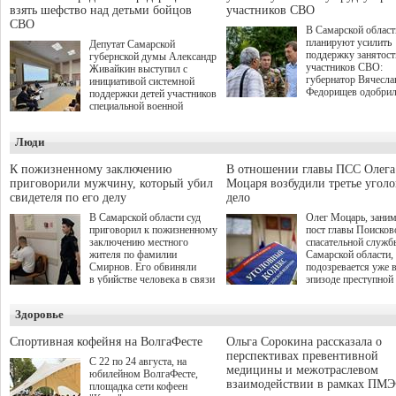
взять шефство над детьми бойцов
участников СВО
СВО
В Самарской област
планируют усилить
Депутат Самарской
поддержку занятост
губернской думы Александр
участников СВО:
Живайкин выступил с
губернатор Вячесла
инициативой системной
Федорищев одобри
поддержки детей участников
инициативы депутат
специальной военной
Самарской Губернс
операции через спортивные
Думы Александра
секции. Он озвучил ее на
Люди
Живайкина, направ
стратегической сессии
на трудоустройство 
"Помощь фронту и семьям
спокойную адаптац
участников СВО", которая
К пожизненному заключению
В отношении главы ПСС Олега
мирной жизни.
прошла в Отрадном 7
приговорили мужчину, который убил
Моцаря возбудили третье угол
августа.
свидетеля по его делу
дело
В Самарской области суд
Олег Моцарь, зани
приговорил к пожизненному
пост главы Поисков
заключению местного
спасательной служб
жителя по фамилии
Самарской области,
Смирнов. Его обвиняли
подозревается уже 
в убийстве человека в связи
эпизоде преступной
с выполнением
деятельности. Возб
им общественного долга.
третье уголовное де
Здоровье
о превышении полн
а сам он находится
Спортивная кофейня на ВолгаФесте
Ольга Сорокина рассказала о
перспективах превентивной
С 22 по 24 августа, на
медицины и межотраслевом
юбилейном ВолгаФесте,
взаимодействии в рамках ПМЭ
площадка сети кофеен