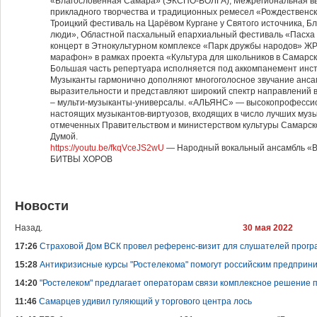
«Благословенная Самара» (ЭКСПО-ВОЛГА), Межрегиональная вы
прикладного творчества и традиционных ремесел «Рождественс
Троицкий фестиваль на Царёвом Кургане у Святого источника, 
люди», Областной пасхальный епархиальный фестиваль «Пасха 
концерт в Этнокультурном комплексе «Парк дружбы народов» ЖР
марафон» в рамках проекта «Культура для школьников в Самарск
Большая часть репертуара исполняется под аккомпанемент ин
Музыканты гармонично дополняют многоголосное звучание анса
выразительности и представляют широкий спектр направлений в
– мульти-музыканты-универсалы. «АЛЬЯНС» — высокопрофессио
настоящих музыкантов-виртуозов, входящих в число лучших музы
отмеченных Правительством и министерством культуры Самарско
Думой.
https://youtu.be/fkqVceJS2wU
— Народный вокальный ансамбль «В
БИТВЫ ХОРОВ
Новости
Назад.
30 мая 2022
17:26
Страховой Дом ВСК провел референс-визит для слушателей прог
15:28
Антикризисные курсы "Ростелекома" помогут российским предприн
14:20
"Ростелеком" предлагает операторам связи комплексное решение 
11:46
Самарцев удивил гуляющий у торгового центра лось