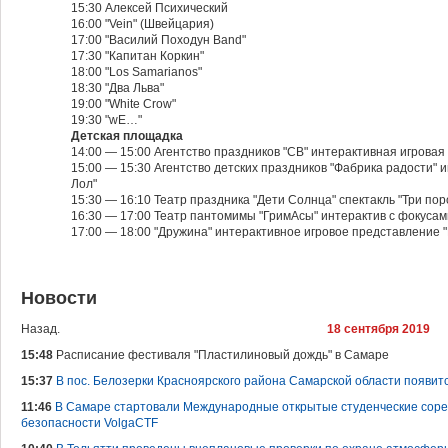
15:30 Алексей Психический
16:00 "Vein" (Швейцария)
17:00 "Василий Походун Band"
17:30 "Капитан Коркин"
18:00 "Los Samarianos"
18:30 "Два Льва"
19:00 "White Crow"
19:30 "wE…"
Детская площадка
14:00 — 15:00 Агентство праздников "СВ" интерактивная игрова
15:00 — 15:30 Агентство детских праздников "Фабрика радости" 
Лол"
15:30 — 16:10 Театр праздника "Дети Солнца" спектакль "Три пор
16:30 — 17:00 Театр пантомимы "ГримАсы" интерактив с фокуса
17:00 — 18:00 "Дружина" интерактивное игровое представление "
Новости
Назад.
18 сентября 2019
15:48
Расписание фестиваля "Пластилиновый дождь" в Самаре
15:37
В пос. Белозерки Красноярского района Самарской области появит
11:46
В Самаре стартовали Международные открытые студенческие сор
безопасности VolgaCTF