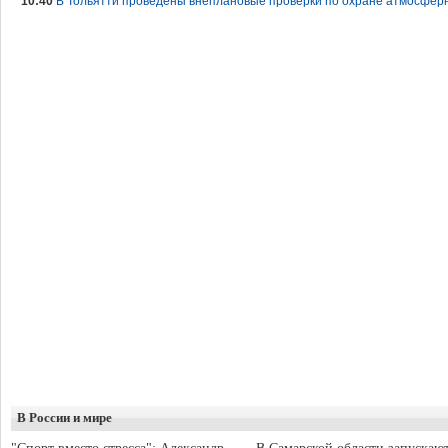
10:40
В Тольятти проведены внеплановые проверки по охране атмосферн
В России и мире