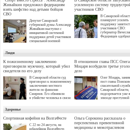
"Спорт вместо стресса": Александр
В Самарской области запускаю
Живайкин предложил федерациям
усиленную систему трудоустро
взять шефство над детьми бойцов
участников СВО
СВО
В Самарской област
планируют усилить
Депутат Самарской
поддержку занятост
губернской думы Александр
участников СВО:
Живайкин выступил с
губернатор Вячесла
инициативой системной
Федорищев одобри
поддержки детей участников
инициативы депутат
специальной военной
Самарской Губернс
операции через спортивные
Думы Александра
секции. Он озвучил ее на
Люди
Живайкина, направ
стратегической сессии
на трудоустройство 
"Помощь фронту и семьям
спокойную адаптац
участников СВО", которая
К пожизненному заключению
В отношении главы ПСС Олега
мирной жизни.
прошла в Отрадном 7
приговорили мужчину, который убил
Моцаря возбудили третье угол
августа.
свидетеля по его делу
дело
В Самарской области суд
Олег Моцарь, зани
приговорил к пожизненному
пост главы Поисков
заключению местного
спасательной служб
жителя по фамилии
Самарской области,
Смирнов. Его обвиняли
подозревается уже 
в убийстве человека в связи
эпизоде преступной
с выполнением
деятельности. Возб
им общественного долга.
третье уголовное де
Здоровье
о превышении полн
а сам он находится
Спортивная кофейня на ВолгаФесте
Ольга Сорокина рассказала о
перспективах превентивной
С 22 по 24 августа, на
медицины и межотраслевом
юбилейном ВолгаФесте,