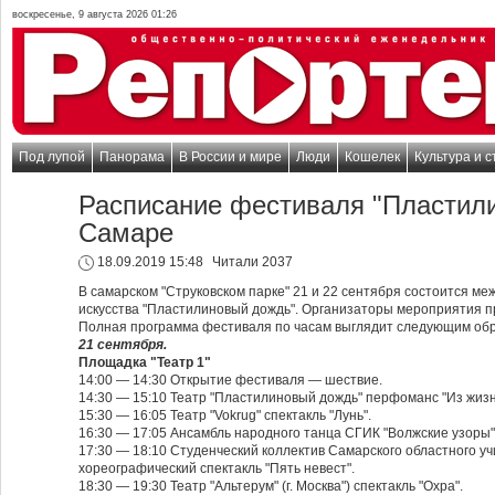
воскресенье, 9 августа 2026 01:26
Под лупой
Панорама
В России и мире
Люди
Кошелек
Культура и с
Расписание фестиваля "Пластил
Самаре
18.09.2019 15:48
Читали 2037
В самарском "Струковском парке" 21 и 22 сентября состоится м
искусства "Пластилиновый дождь". Организаторы мероприятия п
Полная программа фестиваля по часам выглядит следующим об
21 сентября.
Площадка "Театр 1"
14:00 — 14:30 Открытие фестиваля — шествие.
14:30 — 15:10 Театр "Пластилиновый дождь" перфоманс "Из жизн
15:30 — 16:05 Театр "Vokrug" спектакль "Лунь".
16:30 — 17:05 Ансамбль народного танца СГИК "Волжские узоры"
17:30 — 18:10 Студенческий коллектив Самарского областного уч
хореографический спектакль "Пять невест".
18:30 — 19:30 Театр "Альтерум" (г. Москва") спектакль "Охра".