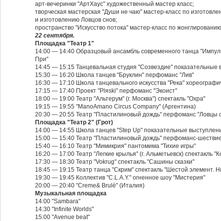
арт-вечеринки "АртХаус" художественный мастер класс;
творческая мастерская "Души не чаю" мастер-класс по изготовле
и изготовлению Ловцов снов;
пространство "Искусство потока" мастер-класс по жонглированию
22 сентября.
Площадка "Театр 1"
14:00 — 14:40 Образцовый ансамбль современного танца "Импуль
При"
14:45 — 15:15 Танцевальная студия "Созвездие" показательные 
15:30 — 16:20 Школа танцев "Бруклин" перфоманс "Лив"
16:30 — 17:10 Школа танцевального искусства "Река" хореограф
17:15 — 17:40 Проект "Plяski" перфоманс "Экоист"
18:00 — 19:00 Театр "Альтерум" (г. Москва") спектакль "Охра"
19:15 — 19:55 "ManoAmano Circus Company" (Аргентина)
20:30 — 20:55 Театр "Пластилиновый дождь" перфоманс "Ловцы 
Площадка "Театр 2" (Грот)
14:00 — 14:55 Школа танцев "Step Up" показательные выступлен
15:00 — 15:40 Театр "Пластилиновый дождь" перфоманс-шествие 
15:40 — 16:10 Театр "Мимикрия" пантомима "Тихие игры"
16:20 — 17:00 Театр "Легкие крылья" (г. Альметьевск) спектакль "
17:30 — 18:30 Театр "Vokrug" спектакль "Сашины сказки"
18:45 — 19:15 Театр танца "Скрим" спектакль "Шестой элемент. Н
19:30 — 19:45 Коллектив "C.L.A.Y." огненное шоу "Мистерия"
20:00 — 20:40 "Creme& Brulè" (Италия)
Музыкальная площадка
14:00 "Sambara"
14:30 "Infinite Worlds"
15:00 "Avenue beat"