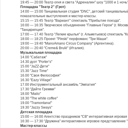
19:45 — 20:00 Театр огня и света "Адреналин" шоу "1000 и 1 ночь"
Площадка "Театр 2" (Грот)
14:00 — 15:00 Танцевальная студия "DNC", детский танцевальны
показательные выступления и мастер-классы.
15:15 — 15:45 Театр "Вариант" спектакль "Прибытие поезда".
16:00 — 16:35 Творческое объединение "Главные Герои" (г. Мос
"Танцкрипция".
17:00 — 17.40 Театр "Легкие крылья" (г. Альметьевск) спектакль "К
18:00 — 18:25 Проект "Plяski" перфоманс "Три Маши".
19:00 — 19:40 "ManoAmano Circus Company" (Аргентина).
20:00 — 20:40 "Creme& Brulè" (Италия).
Музыкальная площадка
14.00 "Сабатаж"
14.30 дуэт "Porterʼs"
15.00 "JaZZ-Дети"
15.30 "Jazz Time"
16.00 "Своя Философия"
16.30 "Eazy Village"
17.00 Инструментальный ансамбль "Эмпатия"
17.30 "Дайте Гремми"
18.00 "Mailo"
18.30 "The white coffee"
19.00 "Tramontana!"
19.30 "Jazzy Sways"
Детская площадка
15:00 — 16:00 Агентство праздников "СВ" интерактивная игровая
16:30 — 17:30 "Дружина" интерактивное игровое представление "
Мастер-классы