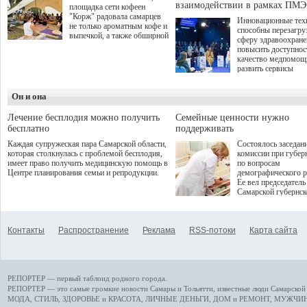
взаимодействии в рамках ПМЭ
площадка сети кофеен
"Корж" радовала самарцев
Инновационные тех
не только ароматным кофе и
способны перезагру
выпечкой, а также обширной
сферу здравоохран
оздоровительной
повысить доступнос
программой. Спортивный
качество медпомощ
дебют пришёлся на начало
развить сервисы
летнего сезона. Команда
превентивной меди
сети кофеен ввела активную
Однако сфера MedT
деятельность в жизни для
Он и она
сталкивается с
гостей и самарцев.
определенными бар
К ним можно отнес
Лечение бесплодия можно получить
Семейные ценности нужно
регуляторные огран
бесплатно
поддерживать
этические вопросы,
Каждая супружеская пара Самарской области,
Состоялось заседан
возникающие при ра
которая столкнулась с проблемой бесплодия,
комиссии при губер
данными пациентов
имеет право получить медицинскую помощь в
по вопросам
более динамичного 
Центре планирования семьи и репродукции.
демографического р
проникновения инн
Ее вел председатель
сегмент необходимо
Самарской губернс
отраслевое взаимод
Виктор Сазонов.
государства, медиц
клиник и страховых
компаний. Об этом
Контакты
Распространение
Реклама
RSS-потоки
Карта сайта
рассказала Ольга С
член Совета директ
Страхового Дома В
ходе сессии "Развит
медицинских техно
РЕПОРТЕР — первый таблоид родного города.
ключ к повышению
качества жизни" в 
РЕПОРТЕР — это
самые громкие новости
Самары и Тольятти,
известные люди
Самарской 
ПМЭФ 2025. В дис
МОДА, СТИЛЬ
,
ЗДОРОВЬЕ и КРАСОТА
,
ЛИЧНЫЕ ДЕНЬГИ
,
ДОМ и РЕМОНТ
,
МУЖЧИН