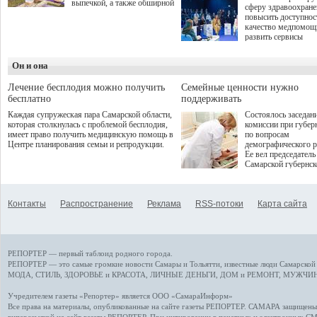
выпечкой, а также обширной
сферу здравоохран
оздоровительной
повысить доступнос
программой. Спортивный
качество медпомощ
дебют пришёлся на начало
развить сервисы
летнего сезона. Команда
превентивной меди
сети кофеен ввела активную
Однако сфера MedT
деятельность в жизни для
Он и она
сталкивается с
гостей и самарцев.
определенными бар
К ним можно отнес
Лечение бесплодия можно получить
Семейные ценности нужно
регуляторные огран
бесплатно
поддерживать
этические вопросы,
Каждая супружеская пара Самарской области,
Состоялось заседан
возникающие при ра
которая столкнулась с проблемой бесплодия,
комиссии при губер
данными пациентов
имеет право получить медицинскую помощь в
по вопросам
более динамичного 
Центре планирования семьи и репродукции.
демографического р
проникновения инн
Ее вел председатель
сегмент необходимо
Самарской губернс
отраслевое взаимод
Виктор Сазонов.
государства, медиц
клиник и страховых
компаний. Об этом
Контакты
Распространение
Реклама
RSS-потоки
Карта сайта
рассказала Ольга С
член Совета директ
Страхового Дома В
ходе сессии "Развит
медицинских техно
РЕПОРТЕР — первый таблоид родного города.
ключ к повышению
качества жизни" в 
РЕПОРТЕР — это
самые громкие новости
Самары и Тольятти,
известные люди
Самарской 
ПМЭФ 2025. В дис
МОДА, СТИЛЬ
,
ЗДОРОВЬЕ и КРАСОТА
,
ЛИЧНЫЕ ДЕНЬГИ
,
ДОМ и РЕМОНТ
,
МУЖЧИН
также приняли учас
Министр здравоохр
Учредителем газеты «Репортер» является ООО «СамараИнформ»
РФ Михаил Мурашк
Все права на материалы, опубликованные на сайте газеты
РЕПОРТЕР
. САМАРА защищены. 
представители