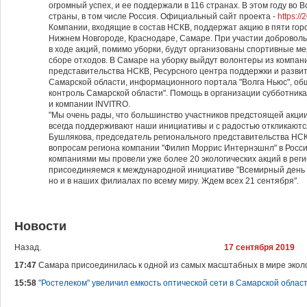
огромный успех, и ее поддержали в 116 странах. В этом году во 
страны, в том числе Россия. Официальный сайт проекта -
https:/
Компании, входящие в состав НСКВ, поддержат акцию в пяти горо
Нижнем Новгороде, Краснодаре, Самаре. При участии добровольц
в ходе акций, помимо уборки, будут организованы спортивные ме
сборе отходов. В Самаре на уборку выйдут волонтеры из компани
представительства НСКВ, Ресурсного центра поддержки и развит
Самарской области, информационного портала "Волга Ньюс", об
контроль Самарской области". Помощь в организации субботника
и компании INVITRO.
"Мы очень рады, что большинство участников предстоящей акции
всегда поддерживают наши инициативы и с радостью откликаютс
Бушлякова, председатель регионального представительства НС
вопросам региона компании "Филип Моррис Интернэшнл" в России.
компаниями мы провели уже более 20 экологических акций в реги
присоединяемся к международной инициативе "Всемирный день чи
но и в наших филиалах по всему миру. Ждем всех 21 сентября".
Новости
Назад.
17 сентября 2019
17:47
Самара присоединилась к одной из самых масштабных в мире эколо
15:58
"Ростелеком" увеличил емкость оптической сети в Самарской облас