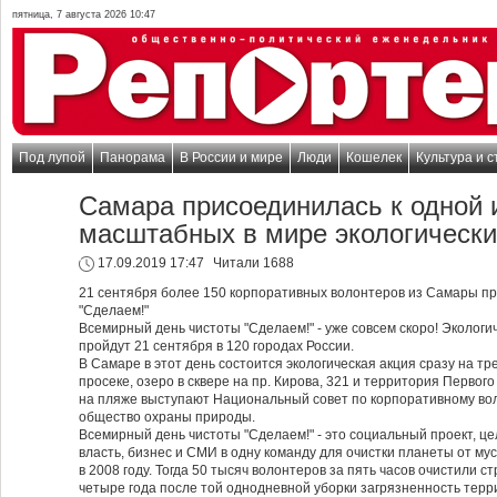
пятница, 7 августа 2026 10:47
Под лупой
Панорама
В России и мире
Люди
Кошелек
Культура и с
Самара присоединилась к одной 
масштабных в мире экологически
17.09.2019 17:47
Читали 1688
21 сентября более 150 корпоративных волонтеров из Самары пр
"Сделаем!"
Всемирный день чистоты "Сделаем!" - уже совсем скоро! Экологи
пройдут 21 сентября в 120 городах России.
В Самаре в этот день состоится экологическая акция сразу на тр
просеке, озеро в сквере на пр. Кирова, 321 и территория Первог
на пляже выступают Национальный совет по корпоративному вол
общество охраны природы.
Всемирный день чистоты "Сделаем!" - это социальный проект, це
власть, бизнес и СМИ в одну команду для очистки планеты от му
в 2008 году. Тогда 50 тысяч волонтеров за пять часов очистили с
четыре года после той однодневной уборки загрязненность терр