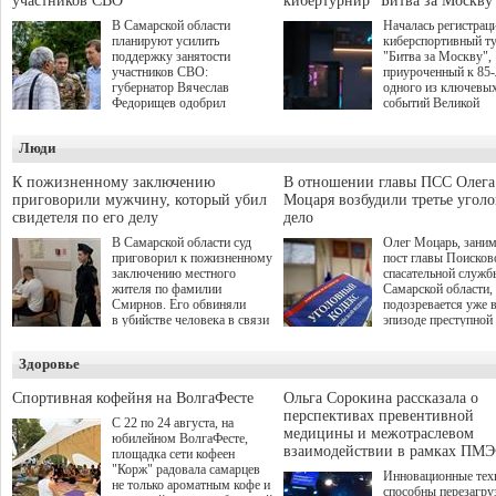
участников СВО
кибертурнир "Битва за Москву
В Самарской области
Началась регистрац
планируют усилить
киберспортивный т
поддержку занятости
"Битва за Москву",
участников СВО:
приуроченный к 85
губернатор Вячеслав
одного из ключевы
Федорищев одобрил
событий Великой
инициативы депутата
Отечественной войн
Самарской Губернской
Организаторами
Люди
Думы Александра
соревнования по он
Живайкина, направленные
игре "Мир танков"
на трудоустройство и более
выступили "Ростеле
К пожизненному заключению
В отношении главы ПСС Олега
спокойную адаптацию к
партия "Единая Рос
приговорили мужчину, который убил
Моцаря возбудили третье угол
мирной жизни.
игровая студия "Лес
свидетеля по его делу
дело
Музей Победы.
В Самарской области суд
Олег Моцарь, зани
приговорил к пожизненному
пост главы Поисков
заключению местного
спасательной служб
жителя по фамилии
Самарской области,
Смирнов. Его обвиняли
подозревается уже 
в убийстве человека в связи
эпизоде преступной
с выполнением
деятельности. Возб
им общественного долга.
третье уголовное де
Здоровье
о превышении полн
а сам он находится
Спортивная кофейня на ВолгаФесте
Ольга Сорокина рассказала о
перспективах превентивной
С 22 по 24 августа, на
медицины и межотраслевом
юбилейном ВолгаФесте,
взаимодействии в рамках ПМЭ
площадка сети кофеен
"Корж" радовала самарцев
Инновационные тех
не только ароматным кофе и
способны перезагру