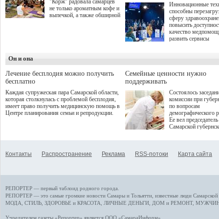
"Корж" радовала самарцев
Инновационные тех
не только ароматным кофе и
способны перезагру
выпечкой, а также обширной
сферу здравоохран
оздоровительной
повысить доступнос
программой. Спортивный
качество медпомощ
дебют пришёлся на начало
развить сервисы
летнего сезона. Команда
превентивной меди
сети кофеен ввела активную
Однако сфера MedT
деятельность в жизни для
Он и она
сталкивается с
гостей и самарцев.
определенными бар
К ним можно отнес
Лечение бесплодия можно получить
Семейные ценности нужно
регуляторные огран
бесплатно
поддерживать
этические вопросы,
Каждая супружеская пара Самарской области,
Состоялось заседан
возникающие при ра
которая столкнулась с проблемой бесплодия,
комиссии при губер
данными пациентов
имеет право получить медицинскую помощь в
по вопросам
более динамичного 
Центре планирования семьи и репродукции.
демографического р
проникновения инн
Ее вел председатель
сегмент необходимо
Самарской губернс
отраслевое взаимод
Виктор Сазонов.
государства, медиц
клиник и страховых
компаний. Об этом
Контакты
Распространение
Реклама
RSS-потоки
Карта сайта
рассказала Ольга С
член Совета директ
Страхового Дома В
ходе сессии "Развит
медицинских техно
РЕПОРТЕР — первый таблоид родного города.
ключ к повышению
качества жизни" в 
РЕПОРТЕР — это
самые громкие новости
Самары и Тольятти,
известные люди
Самарской 
ПМЭФ 2025. В дис
МОДА, СТИЛЬ
,
ЗДОРОВЬЕ и КРАСОТА
,
ЛИЧНЫЕ ДЕНЬГИ
,
ДОМ и РЕМОНТ
,
МУЖЧИН
также приняли учас
Министр здравоохр
Учредителем газеты «Репортер» является ООО «СамараИнформ»