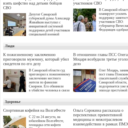
взять шефство над детьми бойцов
участников СВО
СВО
В Самарской област
планируют усилить
Депутат Самарской
поддержку занятост
губернской думы Александр
участников СВО:
Живайкин выступил с
губернатор Вячесла
инициативой системной
Федорищев одобри
поддержки детей участников
инициативы депутат
специальной военной
Самарской Губернс
операции через спортивные
Думы Александра
секции. Он озвучил ее на
Люди
Живайкина, направ
стратегической сессии
на трудоустройство 
"Помощь фронту и семьям
спокойную адаптац
участников СВО", которая
К пожизненному заключению
В отношении главы ПСС Олега
мирной жизни.
прошла в Отрадном 7
приговорили мужчину, который убил
Моцаря возбудили третье угол
августа.
свидетеля по его делу
дело
В Самарской области суд
Олег Моцарь, зани
приговорил к пожизненному
пост главы Поисков
заключению местного
спасательной служб
жителя по фамилии
Самарской области,
Смирнов. Его обвиняли
подозревается уже 
в убийстве человека в связи
эпизоде преступной
с выполнением
деятельности. Возб
им общественного долга.
третье уголовное де
Здоровье
о превышении полн
а сам он находится
Спортивная кофейня на ВолгаФесте
Ольга Сорокина рассказала о
перспективах превентивной
С 22 по 24 августа, на
медицины и межотраслевом
юбилейном ВолгаФесте,
взаимодействии в рамках ПМЭ
площадка сети кофеен