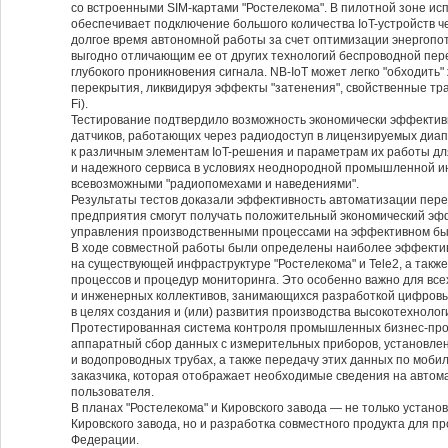
со встроенными SIM-картами "Ростелекома". В пилотной зоне исп
обеспечивает подключение большого количества IoT-устройств ч
долгое время автономной работы за счет оптимизации энергопот
выгодно отличающим ее от других технологий беспроводной пер
глубокого проникновения сигнала. NB-IoT может легко "обходит
перекрытия, ликвидируя эффекты "затенения", свойственные трад
Fi).
Тестирование подтвердило возможность экономически эффекти
датчиков, работающих через радиодоступ в лицензируемых диап
к различным элементам IoT-решения и параметрам их работы дл
и надежного сервиса в условиях неоднородной промышленной 
всевозможными "радиопомехами и наведениями".
Результаты тестов доказали эффективность автоматизации пер
предприятия смогут получать положительный экономический эфф
управления производственными процессами на эффективном бы
В ходе совместной работы были определены наиболее эффект
на существующей инфраструктуре "Ростелекома" и Tele2, а так
процессов и процедур мониторинга. Это особенно важно для все
и инженерных коллективов, занимающихся разработкой цифров
в целях создания и (или) развития производства высокотехнолог
Протестированная система контроля промышленных бизнес-про
аппаратный сбор данных с измерительных приборов, установле
и водопроводных трубах, а также передачу этих данных по моб
заказчика, которая отображает необходимые сведения на авто
пользователя.
В планах "Ростелекома" и Кировского завода — не только устано
Кировского завода, но и разработка совместного продукта для
Федерации.