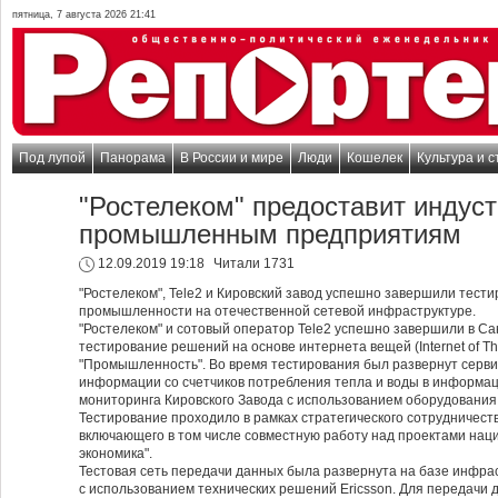
пятница, 7 августа 2026 21:41
Под лупой
Панорама
В России и мире
Люди
Кошелек
Культура и с
"Ростелеком" предоставит индус
промышленным предприятиям
12.09.2019 19:18
Читали 1731
"Ростелеком", Tele2 и Кировский завод успешно завершили тест
промышленности на отечественной сетевой инфраструктуре.
"Ростелеком" и сотовый оператор Tele2 успешно завершили в Са
тестирование решений на основе интернета вещей (Internet of Thi
"Промышленность". Во время тестирования был развернут серви
информации со счетчиков потребления тепла и воды в информа
мониторинга Кировского Завода с использованием оборудования
Тестирование проходило в рамках стратегического сотрудничеств
включающего в том числе совместную работу над проектами на
экономика".
Тестовая сеть передачи данных была развернута на базе инфрас
с использованием технических решений Ericsson. Для передачи