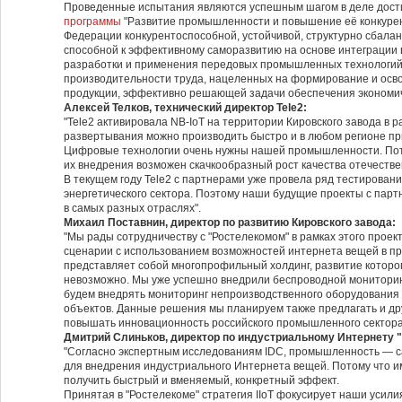
Проведенные испытания являются успешным шагом в деле дост
программы
"Развитие промышленности и повышение её конкурен
Федерации конкурентоспособной, устойчивой, структурно сбал
способной к эффективному саморазвитию на основе интеграции 
разработки и применения передовых промышленных технологи
производительности труда, нацеленных на формирование и осв
продукции, эффективно решающей задачи обеспечения экономич
Алексей Телков, технический директор Tele2:
"Tele2 активировала NB-IoT на территории Кировского завода в 
развертывания можно производить быстро и в любом регионе пр
Цифровые технологии очень нужны нашей промышленности. Пото
их внедрения возможен скачкообразный рост качества отечеств
В текущем году Tele2 с партнерами уже провела ряд тестирований
энергетического сектора. Поэтому наши будущие проекты с пар
в самых разных отраслях".
Михаил Поставнин, директор по развитию Кировского завода:
"Мы рады сотрудничеству с "Ростелекомом" в рамках этого проек
сценарии с использованием возможностей интернета вещей в 
представляет собой многопрофильный холдинг, развитие котор
невозможно. Мы уже успешно внедрили беспроводной мониторин
будем внедрять мониторинг непроизводственного оборудования
объектов. Данные решения мы планируем также предлагать и др
повышать инновационность российского промышленного сектора
Дмитрий Слиньков, директор по индустриальному Интернету 
"Согласно экспертным исследованиям IDC, промышленность — с
для внедрения индустриального Интернета вещей. Потому что им
получить быстрый и вменяемый, конкретный эффект.
Принятая в "Ростелекоме" стратегия IIoT фокусирует наши усили