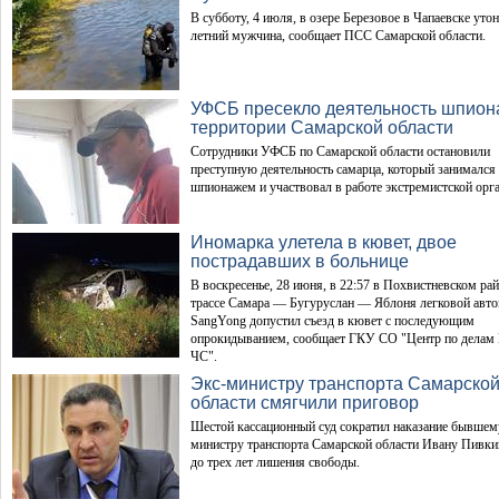
В субботу, 4 июля, в озере Березовое в Чапаевске утон
летний мужчина, сообщает ПСС Самарской области.
УФСБ пресекло деятельность шпион
территории Самарской области
Сотрудники УФСБ по Самарской области остановили
преступную деятельность самарца, который занимался
шпионажем и участвовал в работе экстремистской орг
Иномарка улетела в кювет, двое
пострадавших в больнице
В воскресенье, 28 июня, в 22:57 в Похвистневском рай
трассе Самара — Бугуруслан — Яблоня легковой авт
SangYong допустил съезд в кювет с последующим
опрокидыванием, сообщает ГКУ СО "Центр по делам 
ЧС".
Экс-министру транспорта Самарско
области смягчили приговор
Шестой кассационный суд сократил наказание бывшем
министру транспорта Самарской области Ивану Пивки
до трех лет лишения свободы.