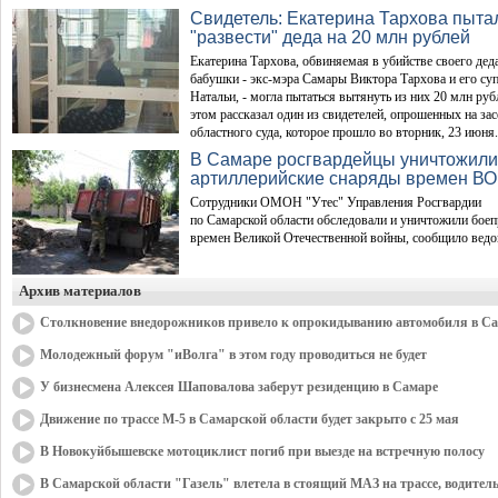
Свидетель: Екатерина Тархова пыта
"развести" деда на 20 млн рублей
Екатерина Тархова, обвиняемая в убийстве своего дед
бабушки - экс-мэра Самары Виктора Тархова и его су
Натальи, - могла пытаться вытянуть из них 20 млн руб
этом рассказал один из свидетелей, опрошенных на за
областного суда, которое прошло во вторник, 23 июня.
В Самаре росгвардейцы уничтожили
артиллерийские снаряды времен В
Сотрудники ОМОН "Утес" Управления Росгвардии
по Самарской области обследовали и уничтожили бое
времен Великой Отечественной войны, сообщило ведо
Архив материалов
Столкновение внедорожников привело к опрокидыванию автомобиля в С
Молодежный форум "иВолга" в этом году проводиться не будет
У бизнесмена Алексея Шаповалова заберут резиденцию в Самаре
Движение по трассе М-5 в Самарской области будет закрыто с 25 мая
В Новокуйбышевске мотоциклист погиб при выезде на встречную полосу
В Самарской области "Газель" влетела в стоящий МАЗ на трассе, водитель