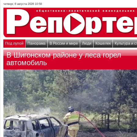
четверг, 6 августа 2026 10:58
Под лупой
Панорама
В России и мире
Люди
Кошелек
Культура и с
В Шигонском районе у леса горел
автомобиль