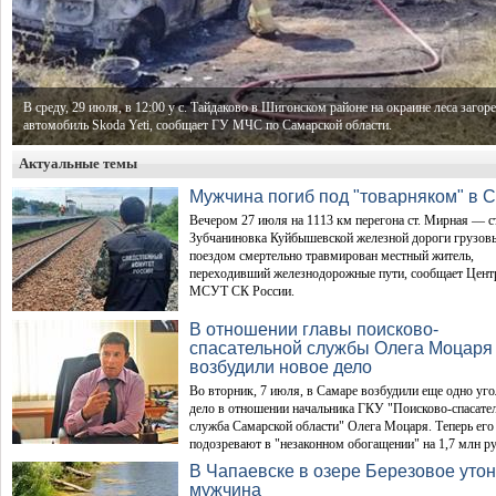
В среду, 29 июля, в 12:00 у с. Тайдаково в Шигонском районе на окраине леса загор
автомобиль Skoda Yeti, сообщает ГУ МЧС по Самарской области.
Актуальные темы
Мужчина погиб под "товарняком" в 
Вечером 27 июля на 1113 км перегона ст. Мирная — ст
Зубчаниновка Куйбышевской железной дороги грузо
поездом смертельно травмирован местный житель,
переходивший железнодорожные пути, сообщает Цент
МСУТ СК России.
В отношении главы поисково-
спасательной службы Олега Моцаря
возбудили новое дело
Во вторник, 7 июля, в Самаре возбудили еще одно уг
дело в отношении начальника ГКУ "Поисково-спасате
служба Самарской области" Олега Моцаря. Теперь его
подозревают в "незаконном обогащении" на 1,7 млн ру
В Чапаевске в озере Березовое уто
мужчина