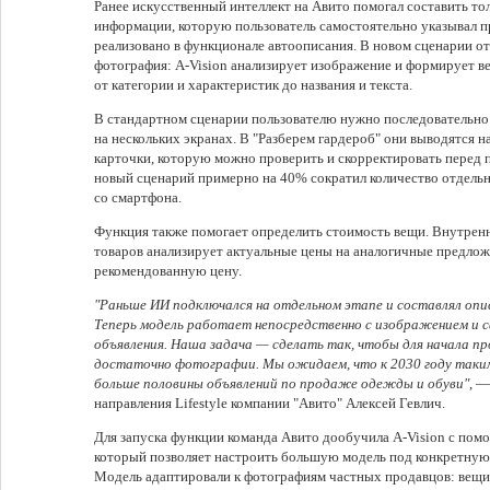
Ранее искусственный интеллект на Авито помогал составить тол
информации, которую пользователь самостоятельно указывал п
реализовано в функционале автоописания. В новом сценарии о
фотография: A-Vision анализирует изображение и формирует в
от категории и характеристик до названия и текста.
В стандартном сценарии пользователю нужно последовательно 
на нескольких экранах. В "Разберем гардероб" они выводятся н
карточки, которую можно проверить и скорректировать перед 
новый сценарий примерно на 40% сократил количество отдельн
со смартфона.
Функция также помогает определить стоимость вещи. Внутрен
товаров анализирует актуальные цены на аналогичные предлож
рекомендованную цену.
"Раньше ИИ подключался на отдельном этапе и составлял опи
Теперь модель работает непосредственно с изображением и
объявления. Наша задача — сделать так, чтобы для начала 
достаточно фотографии. Мы ожидаем, что к 2030 году таки
больше половины объявлений по продаже одежды и обуви"
, —
направления Lifestyle компании "Авито" Алексей Гевлич.
Для запуска функции команда Авито дообучила A-Vision с по
который позволяет настроить большую модель под конкретную 
Модель адаптировали к фотографиям частных продавцов: вещи