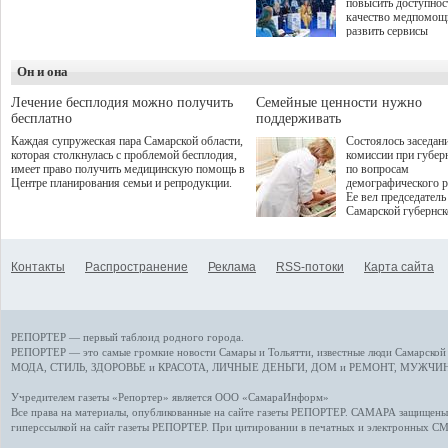
повысить доступнос
программой. Спортивный
качество медпомощ
дебют пришёлся на начало
развить сервисы
летнего сезона. Команда
превентивной меди
сети кофеен ввела активную
Однако сфера MedT
деятельность в жизни для
Он и она
сталкивается с
гостей и самарцев.
определенными бар
К ним можно отнес
Лечение бесплодия можно получить
Семейные ценности нужно
регуляторные огран
бесплатно
поддерживать
этические вопросы,
Каждая супружеская пара Самарской области,
Состоялось заседан
возникающие при ра
которая столкнулась с проблемой бесплодия,
комиссии при губер
данными пациентов
имеет право получить медицинскую помощь в
по вопросам
более динамичного 
Центре планирования семьи и репродукции.
демографического р
проникновения инн
Ее вел председатель
сегмент необходимо
Самарской губернс
отраслевое взаимод
Виктор Сазонов.
государства, медиц
клиник и страховых
компаний. Об этом
Контакты
Распространение
Реклама
RSS-потоки
Карта сайта
рассказала Ольга С
член Совета директ
Страхового Дома В
ходе сессии "Развит
медицинских техно
РЕПОРТЕР — первый таблоид родного города.
ключ к повышению
качества жизни" в 
РЕПОРТЕР — это
самые громкие новости
Самары и Тольятти,
известные люди
Самарской 
ПМЭФ 2025. В дис
МОДА, СТИЛЬ
,
ЗДОРОВЬЕ и КРАСОТА
,
ЛИЧНЫЕ ДЕНЬГИ
,
ДОМ и РЕМОНТ
,
МУЖЧИН
также приняли учас
Министр здравоохр
Учредителем газеты «Репортер» является ООО «СамараИнформ»
РФ Михаил Мурашк
Все права на материалы, опубликованные на сайте газеты
РЕПОРТЕР
. САМАРА защищены. 
представители
гиперссылкой на сайт газеты РЕПОРТЕР. При цитировании в печатных и электронных С
Государственной Д