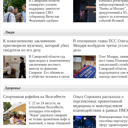
В Самарской области
Началась регистрац
планируют усилить
киберспортивный т
поддержку занятости
"Битва за Москву",
участников СВО:
приуроченный к 85
губернатор Вячеслав
одного из ключевы
Федорищев одобрил
событий Великой
инициативы депутата
Отечественной войн
Самарской Губернской
Организаторами
Люди
Думы Александра
соревнования по он
Живайкина, направленные
игре "Мир танков"
на трудоустройство и более
выступили "Ростеле
К пожизненному заключению
В отношении главы ПСС Олега
спокойную адаптацию к
партия "Единая Рос
приговорили мужчину, который убил
Моцаря возбудили третье угол
мирной жизни.
игровая студия "Лес
свидетеля по его делу
дело
Музей Победы.
В Самарской области суд
Олег Моцарь, зани
приговорил к пожизненному
пост главы Поисков
заключению местного
спасательной служб
жителя по фамилии
Самарской области,
Смирнов. Его обвиняли
подозревается уже 
в убийстве человека в связи
эпизоде преступной
с выполнением
деятельности. Возб
им общественного долга.
третье уголовное де
Здоровье
о превышении полн
а сам он находится
Спортивная кофейня на ВолгаФесте
Ольга Сорокина рассказала о
перспективах превентивной
С 22 по 24 августа, на
медицины и межотраслевом
юбилейном ВолгаФесте,
взаимодействии в рамках ПМЭ
площадка сети кофеен
"Корж" радовала самарцев
Инновационные тех
не только ароматным кофе и
способны перезагру
выпечкой, а также обширной
сферу здравоохран
оздоровительной