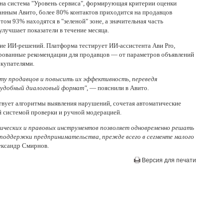
ена система "Уровень сервиса", формирующая критерии оценки
данным Авито, более 80% контактов приходится на продавцов
том 93% находятся в "зеленой" зоне, а значительная часть
улучшает показатели в течение месяца.
ие ИИ-решений. Платформа тестирует ИИ-ассистента Aви Pro,
рованные рекомендации для продавцов — от параметров объявлений
окупателями.
ту продавцов и повысить их эффективность, переведя
 удобный диалоговый формат"
, — пояснили в Авито.
твует алгоритмы выявления нарушений, сочетая автоматические
 системой проверки и ручной модерацией.
гических и правовых инструментов позволяет одновременно решать
 поддержки предпринимательства, прежде всего в сегменте малого
ександр Смирнов.
Версия для печати