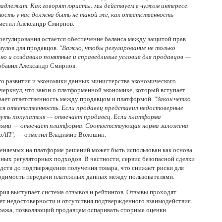
надлежат. Как говорят юристы: мы действуем в чужом интересе.
ность у нас должна быть не такой же, как ответственность
метил Александр Смирнов.
 регулирования остается обеспечение баланса между защитой прав
мулов для продавцов.
"Важно, чтобы регулирование не только
 но и создавало понятные и справедливые условия для продавцов —
обавил Александр Смирнов.
о развития и экономики данных министерства экономического
еркнул, что закон о платформенной экономике, который вступает
ивает ответственность между продавцом и платформой.
"Закон четко
ется ответственность. Если продавец представил недостоверные
уть покупателя — отвечает продавец. Если платформа
ниями — отвечает платформа. Соответствующая норма заложена
КоАП"
, — отметил Владимир Волошин.
меняемых на платформе решений может быть использован как основа
ных регуляторных подходов. В частности, сервис безопасной сделки
дств до подтверждения получения товара, что снижает риски для
одимость передачи платежных данных между пользователями.
ия выступает система отзывов и рейтингов. Отзывы проходят
ет недостоверности и отсутствия подтвержденного взаимодействия.
ража, позволяющий продавцам оспаривать спорные оценки.