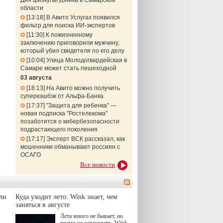
Дня физкультурника в Самарской
области
13:18
В Авито Услугах появился
фильтр для поиска ИИ-экспертов
11:30
К пожизненному
заключению приговорили мужчину,
который убил свидетеля по его делу
10:04
Улица Молодогвардейская в
Самаре может стать пешеходной
03 августа
18:13
На Авито можно получить
суперкэшбэк от Альфа-Банка
17:37
"Защита для ребенка" —
новая подписка "Ростелекома"
позаботится о кибербезопасности
подрастающего поколения
17:17
Эксперт ВСК рассказал, как
мошенники обманывают россиян с
ОСАГО
Все новости
ли
Куда уходит лето: Wink знает, чем
заняться в августе
Лета много не бывает, но