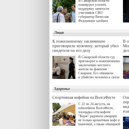
В Самарской области
планируют усилить
поддержку занятости
участников СВО:
губернатор Вячеслав
Федорищев одобрил
инициативы депутата
Самарской Губернской
Люди
Думы Александра
Живайкина, направленные
на трудоустройство и более
К пожизненному заключению
В 
спокойную адаптацию к
приговорили мужчину, который убил
Моц
мирной жизни.
свидетеля по его делу
дел
В Самарской области суд
приговорил к пожизненному
заключению местного
жителя по фамилии
Смирнов. Его обвиняли
в убийстве человека в связи
с выполнением
им общественного долга.
Здоровье
Спортивная кофейня на ВолгаФесте
Оль
пер
С 22 по 24 августа, на
ме
юбилейном ВолгаФесте,
вз
площадка сети кофеен
"Корж" радовала самарцев
не только ароматным кофе и
выпечкой, а также обширной
оздоровительной