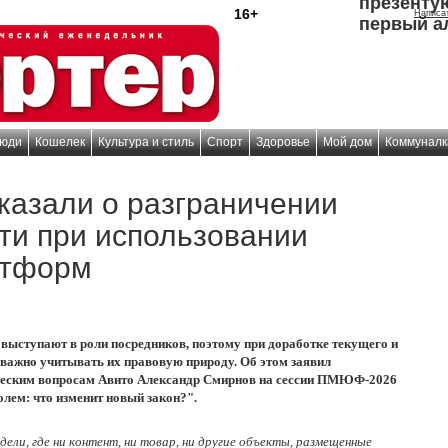
презенту
16+
Написа
первый а
юди
Кошелек
Культура и стиль
Спорт
Здоровье
Мой дом
Коммуналк
казали о разграничении
ти при использовании
атформ
ыступают в роли посредников, поэтому при доработке текущего и
 важно учитывать их правовую природу. Об этом заявил
еским вопросам Авито Александр Смирнов на сессии ПМЮФ-2026
ем: что изменит новый закон?".
ли, где ни контент, ни товар, ни другие объекты, размещенные