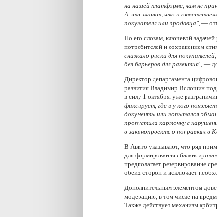
на нашей платформе, нам не при
А это значит, что и ответствен
покупателя или продавца"
, — от
По его словам, ключевой задачей
потребителей и сохранением сти
снижало риски для покупателей,
без барьеров для развития"
, — д
Директор департамента цифровог
развития Владимир Волошин подч
в силу 1 октября, уже разгранич
фиксирует, где и у кого появля
документы или попытался обман
пропустила карточку с наруше
в законопроекте о поправках в 
В Авито указывают, что ряд при
для формирования сбалансирован
предполагает резервирование сре
обеих сторон и исключает необх
Дополнительным элементом довер
модерацию, в том числе на предм
Также действует механизм арбит