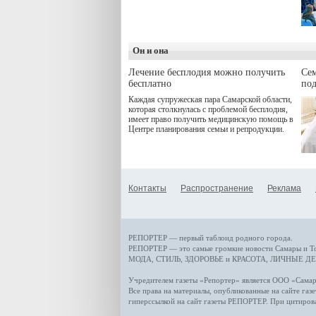
программой. Спортивный
дебют пришёлся на начало
летнего сезона. Команда
сети кофеен ввела активную
деятельность в жизни для
Он и она
гостей и самарцев.
Лечение бесплодия можно получить
Се
бесплатно
по
Каждая супружеская пара Самарской области,
которая столкнулась с проблемой бесплодия,
имеет право получить медицинскую помощь в
Центре планирования семьи и репродукции.
Контакты
Распространение
Реклама
РЕПОРТЕР — первый таблоид родного города.
РЕПОРТЕР — это
самые громкие новости
Самары и Т
МОДА, СТИЛЬ
,
ЗДОРОВЬЕ и КРАСОТА
,
ЛИЧНЫЕ ДЕ
Учредителем газеты «Репортер» является ООО «Сам
Все права на материалы, опубликованные на сайте газ
гиперссылкой на сайт газеты РЕПОРТЕР. При цитиров