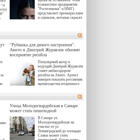
время не остановить. Wink
вого
(совместное предприятие
 <a
"Ростелекома" и НМГ)
s/rytsari-
представляет премьеры кино
26"
и сериалов, которые скрасят
и
удлиняющиеся вечера
последнего летнего месяца.
атра
И пусть <a
href="https://wink.ru/series/kholod-
ма"
year-2026"
target="_blank">"Холод"
ут
"Рубашка для дикого настроения":
</a> (18+) останется только
вные
Авито и Дмитрий Журавлев обновят
на экране — весь август по
ли
восприятие ресейла
четвергам продолжат
выходить новые эпизоды
ют
Популярный актер и
сериала, в котором
ведущий Дмитрий Журавлёв
юк,
беспощадным возмездием в
станет амбассадором
ьма
духе графа Монте-Кристо
за
ресейла на Авито. Артист
занимается наша
намерен показать россиянам
современница.
по
преимущества вторичного
рынка и сделать покупку
, а
тобы
товаров с историей нормой
ов,
для современного и умного
тно,
человека.
лия
а"
й.
Улица Молодогвардейская в Самаре
может стать пешеходной
ов
В Самаре ул.
 "И
Молодогвардейская на
ении
участке от ул.
Ленинградской до площади
Славы может стать
пешеходной. Такую идею