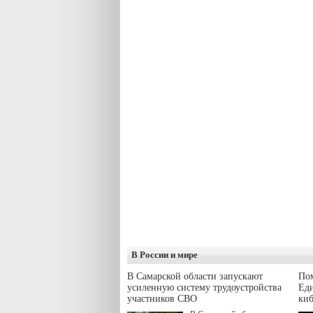
В России и мире
В Самарской области запускают
Пом
усиленную систему трудоустройства
Еди
участников СВО
киб