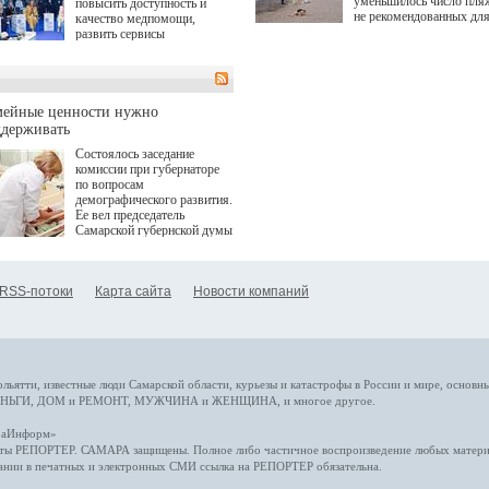
уменьшилось число пля
повысить доступность и
не рекомендованных дл
качество медпомощи,
купания.
развить сервисы
превентивной медицины.
Однако сфера MedTech
сталкивается с
определенными барьерами.
К ним можно отнести
мейные ценности нужно
регуляторные ограничения,
ддерживать
этические вопросы,
Состоялось заседание
возникающие при работе с
комиссии при губернаторе
данными пациентов. Для
по вопросам
более динамичного роста
демографического развития.
проникновения инноваций в
Ее вел председатель
сегмент необходимо кросс-
Самарской губернской думы
отраслевое взаимодействие
Виктор Сазонов.
государства, медицинских
клиник и страховых
компаний. Об этом
RSS-потоки
Карта сайта
Новости компаний
рассказала Ольга Сорокина,
член Совета директоров
Страхового Дома ВСК в
ходе сессии "Развитие
медицинских технологий —
ключ к повышению
качества жизни" в рамках
ольятти,
известные люди
Самарской области, курьезы и катастрофы
в России и мире
, основн
ПМЭФ 2025. В дискуссии
НЬГИ
,
ДОМ и РЕМОНТ
,
МУЖЧИНА и ЖЕНЩИНА
, и многое
другое
.
также приняли участие
Министр здравоохранения
араИнформ»
РФ Михаил Мурашко,
еты
РЕПОРТЕР
. САМАРА защищены. Полное либо частичное воспроизведение любых материа
представители
ании в печатных и электронных СМИ ссылка на
РЕПОРТЕР
обязательна.
Государственной Думы,