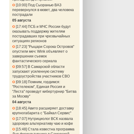
10:00
Под Сызранью ВАЗ
перевернулся в кювет, два человека
пострадали
05 августа
17:44
ПСБ и МЧС России будут
оказывать поддержку жителям
пострадавших при чрезвычайных
ситуациях регионов
17:23
"Рыцари Сорока Островов"
опустили меч: Wink объявляет о
завершении съемок
фантастического сериала
09:57
В Самарской области
запускают усиленную систему
трудоустройства участников СВО
09:18
Помним, гордимся:
"Ростелеком", Единая Россия и
"Леста" проведут кибертурнир "Битва
за Москву"
04 августа
18:45
Авито расширяет доставку
крупногабарита с "Байкал Сервис"
17:07
Нутрициолог ВСК назвала
здоровую альтернативу чаю и кофе
15:48
Стала известна программа