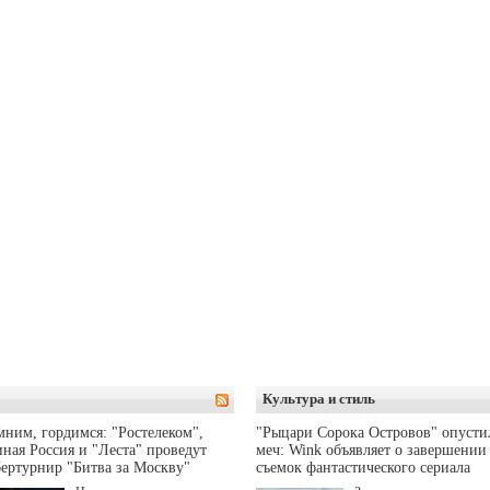
Культура и стиль
ним, гордимся: "Ростелеком",
"Рыцари Сорока Островов" опусти
ная Россия и "Леста" проведут
меч: Wink объявляет о завершении
ертурнир "Битва за Москву"
съемок фантастического сериала