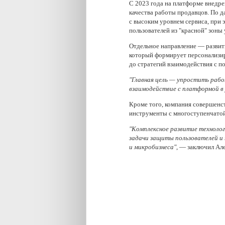
С 2023 года на платформе внедр
качества работы продавцов. По 
с высоким уровнем сервиса, при э
пользователей из "красной" зоны 
Отдельное направление — развит
который формирует персонализи
до стратегий взаимодействия с п
"Главная цель — упростить рабо
взаимодействие с платформой в
Кроме того, компания совершенс
инструменты с многоступенчатой
"Комплексное развитие техноло
задачи защиты пользователей и
и микробизнеса"
, — заключил Ал