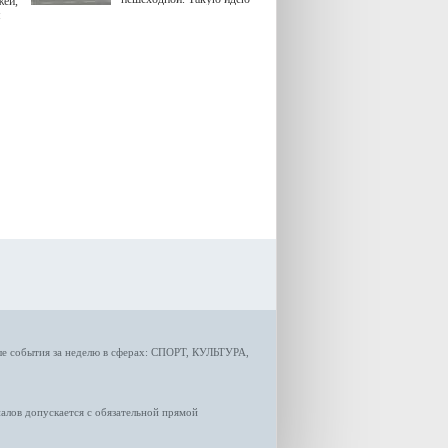
жей,
озвучила министр
я
градостроительной политики
Самарской области
Екатерина Семенова.
ые
события за неделю
в сферах:
СПОРТ
,
КУЛЬТУРА,
лов допускается с обязательной прямой