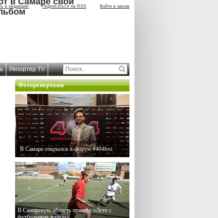
ют в Самаре свой
ть в редакцию
Подписаться на RSS
Войти в архив
льбом
а
Репортер TV
Фоторепортажи
В Самаре открылся it-форум #404fest
В Самарскую область пришло «Лето с
футбольным мячом»