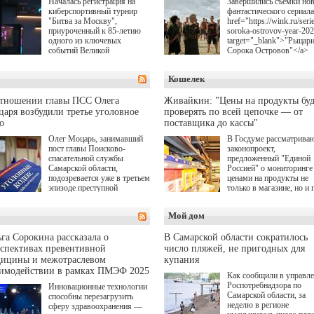
Началась регистрация на
Завершились съемки но
киберспортивный турнир
фантастического сериала
"Битва за Москву",
href="https://wink.ru/serie
приуроченный к 85-летию
soroka-ostrovov-year-20
одного из ключевых
target="_blank">"Рыцар
событий Великой
Сорока Островов"</a>
Отечественной войны.
(18+) для онлайн-киноте
Организаторами
Wink (совместное
Кошелек
соревнования по онлайн-
предприятие "Ростелеко
игре "Мир танков"
и НМГ) по мотивам
выступили "Ростелеком",
одноименного романа
отношении главы ПСС Олега
Живайкин: "Цены на продукты буд
партия "Единая Россия",
Сергея Лукьяненко. Гла
аря возбудили третье уголовное
проверять по всей цепочке — от
игровая студия "Леста" и
роли в проекте исполни
о
поставщика до кассы"
Музей Победы.
Артем Кошман, Полина
Олег Моцарь, занимавший
В Госдуме рассматрива
Гухман, Вероника
пост главы Поисково-
законопроект,
Устимова, Олег Савост
спасательной службы
предложенный "Единой
Святослав Рогожан, Куз
Самарской области,
Россией" о мониторинге 
Котрелёв, Никита
подозревается уже в третьем
ценами на продукты не
Кологривый, Елисей
эпизоде преступной
только в магазине, но и 
Чучилин, Александра
деятельности. Возбуждено
всей цепочке — от
Нестерова, Ника Жукова
третье уголовное дело
поставщика до кассы. Ч
также Михаил Пореченк
Мой дом
о превышении полномочий,
в момент резкого
Александр Обласов,
а сам он находится в СИЗО.
подорожания было поня
Дмитрий Куличков и Ю
где именно цена "поехал
Волкова в роли родителе
га Сорокина рассказала о
В Самарской области сократилось
вверх и кто её разогнал.
Режиссер-постановщик
спективах превентивной
число пляжей, не пригодных для
проекта — Егор Чичкан
дицины и межотраслевом
купания
(сериалы "Комбинация",
аимодействии в рамках ПМЭФ 2025
Как сообщили в управл
снова здравствуйте!").
Роспотребнадзора по
Инновационные технологии
Самарской области, за
способны перезагрузить
неделю в регионе
сферу здравоохранения —