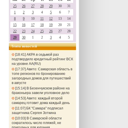
25
26
27
28
29
30
31
1
2
3
4
5
6
7
8
9
10
11
12
13
14
15
16
17
18
19
20
21
22
23
24
25
26
27
28
29
30
1
2
3
4
5
Лента новостей
18:41
АКРА в седьмой раз
подтвердило кредитный рейтинг ВСК
на уровне АА(RU)
17:37
Авито: Самарская область в
топе регионов по бронированию
загородных домов для путешествий
в августе
15:14
В Безенчукском районе на
браконьера завели уголовное дело
14:53
Авито: каждый второй
самарец готовит дома каждый день
11:07
БК "Самара" подписал
защитника Сергея Зоткина
10:03
В Самарской области
сократилось число пляжей, не
пригодных для купания