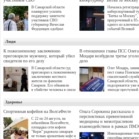
участников СВО
кибертурнир "Битва за Москву
В Самарской области
Началась регистрац
планируют усилить
киберспортивный т
поддержку занятости
"Битва за Москву",
участников СВО:
приуроченный к 85
губернатор Вячеслав
одного из ключевы
Федорищев одобрил
событий Великой
инициативы депутата
Отечественной войн
Самарской Губернской
Организаторами
Люди
Думы Александра
соревнования по он
Живайкина, направленные
игре "Мир танков"
на трудоустройство и более
выступили "Ростеле
К пожизненному заключению
В отношении главы ПСС Олега
спокойную адаптацию к
партия "Единая Рос
приговорили мужчину, который убил
Моцаря возбудили третье угол
мирной жизни.
игровая студия "Лес
свидетеля по его делу
дело
Музей Победы.
В Самарской области суд
Олег Моцарь, зани
приговорил к пожизненному
пост главы Поисков
заключению местного
спасательной служб
жителя по фамилии
Самарской области,
Смирнов. Его обвиняли
подозревается уже 
в убийстве человека в связи
эпизоде преступной
с выполнением
деятельности. Возб
им общественного долга.
третье уголовное де
Здоровье
о превышении полн
а сам он находится
Спортивная кофейня на ВолгаФесте
Ольга Сорокина рассказала о
перспективах превентивной
С 22 по 24 августа, на
медицины и межотраслевом
юбилейном ВолгаФесте,
взаимодействии в рамках ПМЭ
площадка сети кофеен
"Корж" радовала самарцев
Инновационные тех
не только ароматным кофе и
способны перезагру