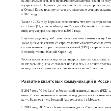
национальную сеть, и ее первыми пользователями стали 48 го
и учреждений. Однако когда именно был запущен проект, не ут
в Южной Корее планируют создать квантовую сеть протяженно
к 2025 году.
Также в 2023 году Еврокомиссия заявила, что начинает реализ
сети EuroQCI, которая объединит 27 стран Европейского союза
инфраструктуры планируется к 2030 году.
В целом среднегодовой темп роста квантовых коммуникаций на
Такая динамика связана со строительством магистральных сет
систем квантового распределения ключей (КРК) и сервисов на 
Великобритании, Южной Корее и др.
Россия также является одним из лидеров развития квантовых к
на глобальном рынке составляет порядка 9%. По общей протяж
находится на втором месте с показателем свыше 1 тыс. км.
Развитие квантовых коммуникаций в Росси
В 2017 году "Сбербанк" и Российский квантовый центр (РКЦ) 
около 25 км с квантовой защитой между двумя московскими о
на ул. Вавилова и ул. Большой Андроньевской в Москве.
В 2019 году АО "Российские железные дороги" подписали согла