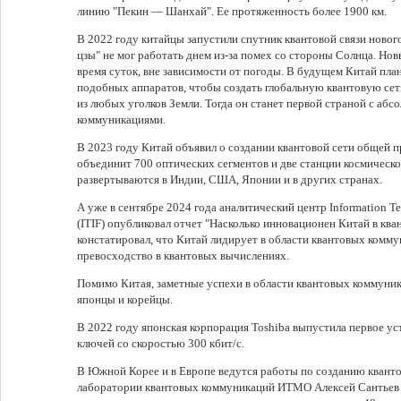
линию "Пекин — Шанхай". Ее протяженность более 1900 км.
В 2022 году китайцы запустили спутник квантовой связи новог
цзы" не мог работать днем из-за помех со стороны Солнца. Но
время суток, вне зависимости от погоды. В будущем Китай пла
подобных аппаратов, чтобы создать глобальную квантовую сет
из любых уголков Земли. Тогда он станет первой страной с а
коммуникациями.
В 2023 году Китай объявил о создании квантовой сети общей 
объединит 700 оптических сегментов и две станции космическо
развертываются в Индии, США, Японии и в других странах.
А уже в сентябре 2024 года аналитический центр Information T
(ITIF) опубликовал отчет "Насколько инновационен Китай в ква
констатировал, что Китай лидирует в области квантовых ком
превосходство в квантовых вычислениях.
Помимо Китая, заметные успехи в области квантовых коммуни
японцы и корейцы.
В 2022 году японская корпорация Toshiba выпустила первое ус
ключей со скоростью 300 кбит/с.
В Южной Корее и в Европе ведутся работы по созданию кванто
лаборатории квантовых коммуникаций ИТМО Алексей Сантьев р