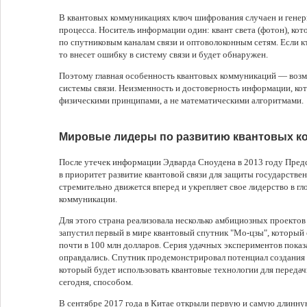
В квантовых коммуникациях ключ шифрования случаен и генер
процесса. Носитель информации один: квант света (фотон), ко
по спутниковым каналам связи и оптоволоконным сетям. Если к
то внесет ошибку в систему связи и будет обнаружен.
Поэтому главная особенность квантовых коммуникаций — воз
системы связи. Неизменность и достоверность информации, кот
физическими принципами, а не математическими алгоритмами.
Мировые лидеры по развитию квантовых к
После утечек информации Эдварда Сноудена в 2013 году Пред
в приоритет развитие квантовой связи для защиты государстве
стремительно движется вперед и укрепляет свое лидерство в гл
коммуникации.
Для этого страна реализовала несколько амбициозных проектов 
запустил первый в мире квантовый спутник "Мо-цзы", который
почти в 100 млн долларов. Серия удачных экспериментов показ
оправдались. Спутник продемонстрировал потенциал создания 
который будет использовать квантовые технологии для переда
сегодня, способом.
В сентябре 2017 года в Китае открыли первую и самую длинн