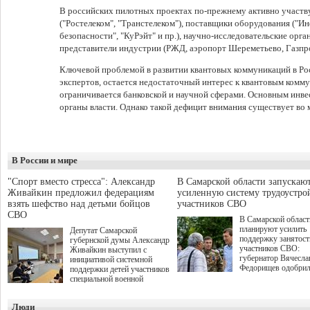
В российских пилотных проектах по-прежнему активно участ
("Ростелеком", "Транстелеком"), поставщики оборудования 
безопасности", "КуРэйт" и пр.), научно-исследовательские орг
представители индустрии (РЖД, аэропорт Шереметьево, Газпро
Ключевой проблемой в развитии квантовых коммуникаций в Ро
экспертов, остается недостаточный интерес к квантовым комм
ограничивается банковской и научной сферами. Основным инв
органы власти. Однако такой дефицит внимания существует во 
В России и мире
"Спорт вместо стресса": Александр
В Самарской области запускаю
Живайкин предложил федерациям
усиленную систему трудоустро
взять шефство над детьми бойцов
участников СВО
СВО
В Самарской област
планируют усилить
Депутат Самарской
поддержку занятост
губернской думы Александр
участников СВО:
Живайкин выступил с
губернатор Вячесла
инициативой системной
Федорищев одобри
поддержки детей участников
инициативы депутат
специальной военной
Самарской Губернс
операции через спортивные
Думы Александра
секции. Он озвучил ее на
Люди
Живайкина, направ
стратегической сессии