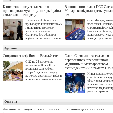
на трудоустройство 
"Помощь фронту и семьям
спокойную адаптац
участников СВО", которая
К пожизненному заключению
В отношении главы ПСС Олега
мирной жизни.
прошла в Отрадном 7
приговорили мужчину, который убил
Моцаря возбудили третье угол
августа.
свидетеля по его делу
дело
В Самарской области суд
Олег Моцарь, зани
приговорил к пожизненному
пост главы Поисков
заключению местного
спасательной служб
жителя по фамилии
Самарской области,
Смирнов. Его обвиняли
подозревается уже 
в убийстве человека в связи
эпизоде преступной
с выполнением
деятельности. Возб
им общественного долга.
третье уголовное де
Здоровье
о превышении полн
а сам он находится
Спортивная кофейня на ВолгаФесте
Ольга Сорокина рассказала о
перспективах превентивной
С 22 по 24 августа, на
медицины и межотраслевом
юбилейном ВолгаФесте,
взаимодействии в рамках ПМЭ
площадка сети кофеен
"Корж" радовала самарцев
Инновационные тех
не только ароматным кофе и
способны перезагру
выпечкой, а также обширной
сферу здравоохран
оздоровительной
повысить доступнос
программой. Спортивный
качество медпомощ
дебют пришёлся на начало
развить сервисы
летнего сезона. Команда
превентивной меди
сети кофеен ввела активную
Однако сфера MedT
деятельность в жизни для
Он и она
сталкивается с
гостей и самарцев.
определенными бар
К ним можно отнес
Лечение бесплодия можно получить
Семейные ценности нужно
регуляторные огран