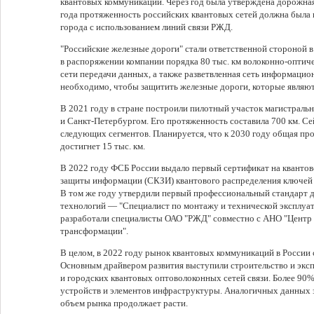
квантовых коммуникаций. Через год была утверждена дорожная 
года протяженность российских квантовых сетей должна была п
города с использованием линий связи РЖД.
"Российские железные дороги" стали ответственной стороной в
в распоряжении компании порядка 80 тыс. км волоконно-оптиче
сети передачи данных, а также разветвленная сеть информацио
необходимо, чтобы защитить железные дороги, которые являют
В 2021 году в стране построили пилотный участок магистраль
и Санкт-Петербургом. Его протяженность составила 700 км. Се
следующих сегментов. Планируется, что к 2030 году общая про
достигнет 15 тыс. км.
В 2022 году ФСБ России выдало первый сертификат на квантов
защиты информации (СКЗИ) квантового распределения ключей
В том же году утвердили первый профессиональный стандарт д
технологий — "Специалист по монтажу и технической эксплуат
разработали специалисты ОАО "РЖД" совместно с АНО "Центр
трансформации".
В целом, в 2022 году рынок квантовых коммуникаций в России 
Основным драйвером развития выступили строительство и экс
и городских квантовых оптоволоконных сетей связи. Более 90
устройств и элементов инфраструктуры. Аналогичных данных за
объем рынка продолжает расти.