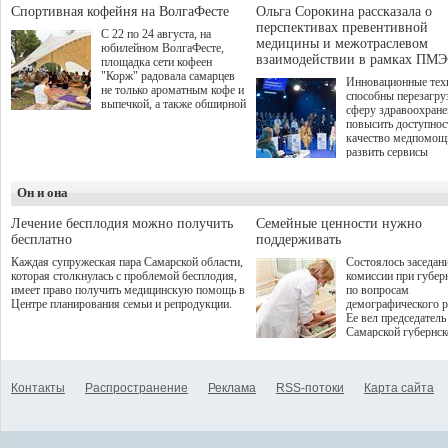
Спортивная кофейня на ВолгаФесте
Ольга Сорокина рассказала о
перспективах превентивной
С 22 по 24 августа, на
медицины и межотраслевом
юбилейном ВолгаФесте,
взаимодействии в рамках ПМЭ
площадка сети кофеен
"Корж" радовала самарцев
Инновационные тех
не только ароматным кофе и
способны перезагру
выпечкой, а также обширной
сферу здравоохран
оздоровительной
повысить доступнос
программой. Спортивный
качество медпомощ
дебют пришёлся на начало
развить сервисы
летнего сезона. Команда
превентивной меди
сети кофеен ввела активную
Однако сфера MedT
деятельность в жизни для
Он и она
сталкивается с
гостей и самарцев.
определенными бар
К ним можно отнес
Лечение бесплодия можно получить
Семейные ценности нужно
регуляторные огран
бесплатно
поддерживать
этические вопросы,
Каждая супружеская пара Самарской области,
Состоялось заседан
возникающие при ра
которая столкнулась с проблемой бесплодия,
комиссии при губер
данными пациентов
имеет право получить медицинскую помощь в
по вопросам
более динамичного 
Центре планирования семьи и репродукции.
демографического р
проникновения инн
Ее вел председатель
сегмент необходимо
Самарской губернс
отраслевое взаимод
Виктор Сазонов.
государства, медиц
клиник и страховых
компаний. Об этом
Контакты
Распространение
Реклама
RSS-потоки
Карта сайта
рассказала Ольга С
член Совета директ
Страхового Дома В
ходе сессии "Развит
медицинских техно