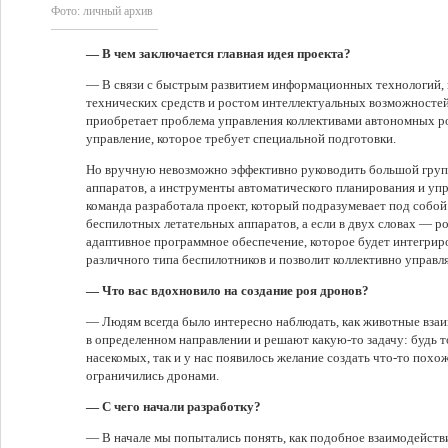
Фото:
личный архив
— В чем заключается главная идея проекта?
— В связи с быстрым развитием информационных технологий, 
тех­ни­чес­ких средств и ростом интеллектуальных возможносте
приобретает проблема управления коллективами автономных ро
управление, которое требует специальной подготовки.
Но вручную невозможно эффективно руководить большой груп
аппаратов, а инструменты автоматического планирования и уп
команда разработала проект, который подразумевает под собо
беспилотных летательных аппаратов, а если в двух словах — р
адаптивное программное обеспечение, которое будет интегрир
различного типа беспилотников и позволит коллективно управл
— Что вас вдохновило на создание роя дронов?
— Людям всегда было интересно наблюдать, как животные вза
в определенном направлении и решают какую-то задачу: будь то
насекомых, так и у нас появилось желание создать что-то похо
ограничились дронами.
— С чего начали разработку?
— В начале мы попытались понять, как подобное взаимодейст