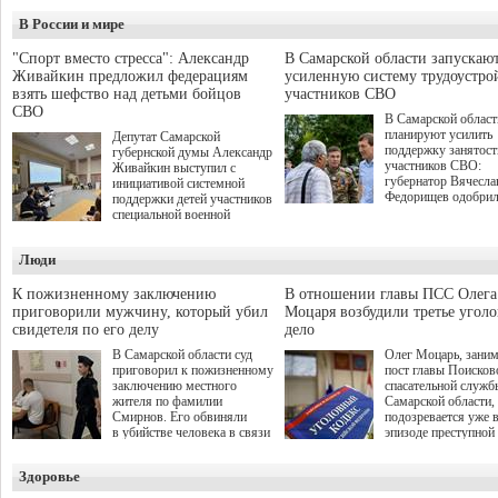
В России и мире
"Спорт вместо стресса": Александр
В Самарской области запускаю
Живайкин предложил федерациям
усиленную систему трудоустро
взять шефство над детьми бойцов
участников СВО
СВО
В Самарской област
планируют усилить
Депутат Самарской
поддержку занятост
губернской думы Александр
участников СВО:
Живайкин выступил с
губернатор Вячесла
инициативой системной
Федорищев одобри
поддержки детей участников
инициативы депутат
специальной военной
Самарской Губернс
операции через спортивные
Думы Александра
секции. Он озвучил ее на
Люди
Живайкина, направ
стратегической сессии
на трудоустройство 
"Помощь фронту и семьям
спокойную адаптац
участников СВО", которая
К пожизненному заключению
В отношении главы ПСС Олега
мирной жизни.
прошла в Отрадном 7
приговорили мужчину, который убил
Моцаря возбудили третье угол
августа.
свидетеля по его делу
дело
В Самарской области суд
Олег Моцарь, зани
приговорил к пожизненному
пост главы Поисков
заключению местного
спасательной служб
жителя по фамилии
Самарской области,
Смирнов. Его обвиняли
подозревается уже 
в убийстве человека в связи
эпизоде преступной
с выполнением
деятельности. Возб
им общественного долга.
третье уголовное де
Здоровье
о превышении полн
а сам он находится