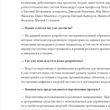
коллектива, работающего над проектом, входят заместитель ди
робототехнических систем Александр Седов, профессор Петр 
и Евгений Мельников, аспиранты Дмитрий Новичков, Яна Мало
Яковлева, Павел Макеев и студенты Евгений Кайзеров, Никита 
Федоров, Матвей Степанов.
— Каких успехов вы уже достигли?
— На данный момент разработан экспериментальный образец и
которые облетали определенную территорию по заранее рассч
испытания проводились разные инциденты, в том числе исключ
маршруты группы перестраивались в режиме реального времен
и завершался успешно.
— Где уже используется ваша разработка?
— Ведутся переговоры о применении разработки для монитори
я уже отметил, наша система позволяет решать задачи точного з
мониторинга состояния и охраны промышленных объектов, а т
построения цифровых моделей местности и трехмерных моделе
— Какими вам представляются перспективы проекта?
— Перспективы использования в различных направлениях. При 
и программные средства могут использоваться для управления
из устройств различных моделей. Основными требованиями к а