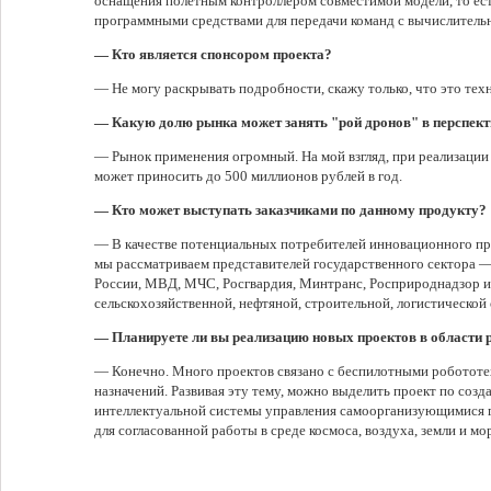
оснащения полетным контроллером совместимой модели, то ест
программными средствами для передачи команд с вычислитель
— Кто является спонсором проекта?
— Не могу раскрывать подробности, скажу только, что это тех
— Какую долю рынка может занять "рой дронов" в перспект
— Рынок применения огромный. На мой взгляд, при реализации
может приносить до 500 миллионов рублей в год.
— Кто может выступать заказчиками по данному продукту?
— В качестве потенциальных потребителей инновационного п
мы рассматриваем представителей государственного сектора 
России, МВД, МЧС, Росгвардия, Минтранс, Росприроднадзор и 
сельскохозяйственной, нефтяной, строительной, логистической 
— Планируете ли вы реализацию новых проектов в области 
— Конечно. Много проектов связано с беспилотными роботот
назначений. Развивая эту тему, можно выделить проект по со
интеллектуальной системы управления самоорганизующимися
для согласованной работы в среде космоса, воздуха, земли и мо