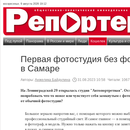
воскресенье, 9 августа 2026 19:12
Под лупой
Панорама
В России и мире
Люди
Кошелек
Культура и с
Первая фотостудия без ф
в Самаре
Авторы:
Анжелика Байдулина
31.08.2023 10:58
Читали:
1067
На Ленинградской 29 открылась студия "Автопортретная". Отли
попробовать что-то новое или чувствует себя замкнутым с фот
от обычной фотостудии?
Большое зеркало напротив вас, с помощью которого можно выб
профессиональный студийный свет. И самое главное — в поме
и фотограф, и модель. Нужно только нажать на кнопку еле заме
в руках, и снимок готов.