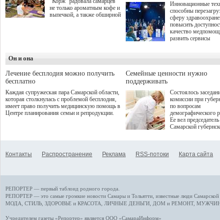
"Корж" радовала самарцев
Инновационные тех
не только ароматным кофе и
способны перезагру
выпечкой, а также обширной
сферу здравоохран
оздоровительной
повысить доступнос
программой. Спортивный
качество медпомощ
дебют пришёлся на начало
развить сервисы
летнего сезона. Команда
превентивной меди
сети кофеен ввела активную
Однако сфера MedT
деятельность в жизни для
Он и она
сталкивается с
гостей и самарцев.
определенными бар
К ним можно отнес
Лечение бесплодия можно получить
Семейные ценности нужно
регуляторные огран
бесплатно
поддерживать
этические вопросы,
Каждая супружеская пара Самарской области,
Состоялось заседан
возникающие при ра
которая столкнулась с проблемой бесплодия,
комиссии при губер
данными пациентов
имеет право получить медицинскую помощь в
по вопросам
более динамичного 
Центре планирования семьи и репродукции.
демографического р
проникновения инн
Ее вел председатель
сегмент необходимо
Самарской губернс
отраслевое взаимод
Виктор Сазонов.
государства, медиц
клиник и страховых
компаний. Об этом
Контакты
Распространение
Реклама
RSS-потоки
Карта сайта
рассказала Ольга С
член Совета директ
Страхового Дома В
ходе сессии "Развит
медицинских техно
РЕПОРТЕР — первый таблоид родного города.
ключ к повышению
качества жизни" в 
РЕПОРТЕР — это
самые громкие новости
Самары и Тольятти,
известные люди
Самарской 
ПМЭФ 2025. В дис
МОДА, СТИЛЬ
,
ЗДОРОВЬЕ и КРАСОТА
,
ЛИЧНЫЕ ДЕНЬГИ
,
ДОМ и РЕМОНТ
,
МУЖЧИН
также приняли учас
Министр здравоохр
Учредителем газеты «Репортер» является ООО «СамараИнформ»