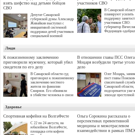
взять шефство над детьми бойцов
участников СВО
СВО
В Самарской област
планируют усилить
Депутат Самарской
поддержку занятост
губернской думы Александр
участников СВО:
Живайкин выступил с
губернатор Вячесла
инициативой системной
Федорищев одобри
поддержки детей участников
инициативы депутат
специальной военной
Самарской Губернс
операции через спортивные
Думы Александра
секции. Он озвучил ее на
Люди
Живайкина, направ
стратегической сессии
на трудоустройство 
"Помощь фронту и семьям
спокойную адаптац
участников СВО", которая
К пожизненному заключению
В отношении главы ПСС Олега
мирной жизни.
прошла в Отрадном 7
приговорили мужчину, который убил
Моцаря возбудили третье угол
августа.
свидетеля по его делу
дело
В Самарской области суд
Олег Моцарь, зани
приговорил к пожизненному
пост главы Поисков
заключению местного
спасательной служб
жителя по фамилии
Самарской области,
Смирнов. Его обвиняли
подозревается уже 
в убийстве человека в связи
эпизоде преступной
с выполнением
деятельности. Возб
им общественного долга.
третье уголовное де
Здоровье
о превышении полн
а сам он находится
Спортивная кофейня на ВолгаФесте
Ольга Сорокина рассказала о
перспективах превентивной
С 22 по 24 августа, на
медицины и межотраслевом
юбилейном ВолгаФесте,
взаимодействии в рамках ПМЭ
площадка сети кофеен