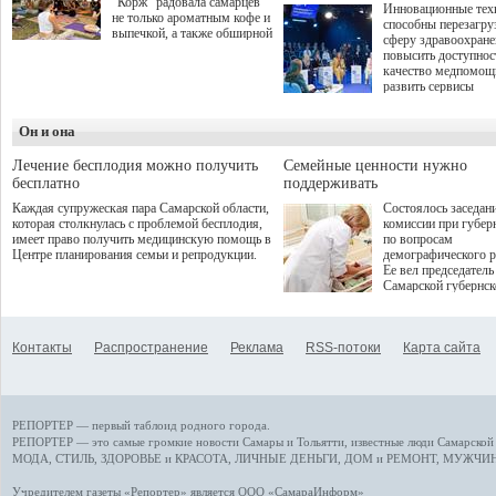
"Корж" радовала самарцев
Инновационные тех
не только ароматным кофе и
способны перезагру
выпечкой, а также обширной
сферу здравоохран
оздоровительной
повысить доступнос
программой. Спортивный
качество медпомощ
дебют пришёлся на начало
развить сервисы
летнего сезона. Команда
превентивной меди
сети кофеен ввела активную
Однако сфера MedT
деятельность в жизни для
Он и она
сталкивается с
гостей и самарцев.
определенными бар
К ним можно отнес
Лечение бесплодия можно получить
Семейные ценности нужно
регуляторные огран
бесплатно
поддерживать
этические вопросы,
Каждая супружеская пара Самарской области,
Состоялось заседан
возникающие при ра
которая столкнулась с проблемой бесплодия,
комиссии при губер
данными пациентов
имеет право получить медицинскую помощь в
по вопросам
более динамичного 
Центре планирования семьи и репродукции.
демографического р
проникновения инн
Ее вел председатель
сегмент необходимо
Самарской губернс
отраслевое взаимод
Виктор Сазонов.
государства, медиц
клиник и страховых
компаний. Об этом
Контакты
Распространение
Реклама
RSS-потоки
Карта сайта
рассказала Ольга С
член Совета директ
Страхового Дома В
ходе сессии "Развит
медицинских техно
РЕПОРТЕР — первый таблоид родного города.
ключ к повышению
качества жизни" в 
РЕПОРТЕР — это
самые громкие новости
Самары и Тольятти,
известные люди
Самарской 
ПМЭФ 2025. В дис
МОДА, СТИЛЬ
,
ЗДОРОВЬЕ и КРАСОТА
,
ЛИЧНЫЕ ДЕНЬГИ
,
ДОМ и РЕМОНТ
,
МУЖЧИН
также приняли учас
Министр здравоохр
Учредителем газеты «Репортер» является ООО «СамараИнформ»