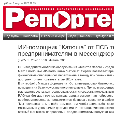
суббота, 8 августа 2026 22:19
Под лупой
Панорама
В России и мире
Люди
Кошелек
Культура и с
ИИ-помощник "Катюша" от ПСБ т
предпринимателям в мессенджер
05.05.2026 16:10
Читали 201
ПСБ внедрил технологию обслуживания клиентов малого и средн
Макс с помощью ИИ-помощника "Катюша". Сервис позволяет пр
финансовые операции без переключения между приложениями и 
доступен только пользователям ВКонтакте.
В интерфейс Макса в формате чат-бота интегрирован бизнес-а
помощник на базе искусственного интеллекта. Прямо в мессендж
выставлять счета, контролировать остатки средств, получать вы
RAG чат-бот дает точные консультации, а встроенная нейросеть
подбором персонала, продвижением бизнеса в соцсетях и работ
"Мы последовательно работаем над тем, чтобы сделать банковск
максимально удобными и доступными. Интеграция бизнес-ассис
важный шаг в этом направлении: предприниматели получают быс