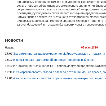
финансовым операциям там, где они уже привыкли общаться и р
сервис повысит эффективность ежедневного управления бизнес
сосредоточиться на развитии своих проектов", — прокомментир
президент, руководитель блока малого и среднего предпринимат
Запуск бизнес-ассистента "Катюша" в отечественном мессендже
цифровых сервисов для малого и среднего бизнеса и нацелено н
за счет бесшовной интеграции банковских-услуг в повседневны
Новости
Назад.
05 мая 2026
17:00
Экс-замминистра здравоохранения Майрамукаев ждет отправки на
16:10
В День Победы над Самарой прогремит праздничный салют
16:10
ИИ-помощник "Катюша" от ПСБ теперь доступен предпринимателя
12:36
В Самарской области "Газель" влетела в стоящий МАЗ на трассе, в
12:06
А за окошком месяц май: Wink представляет премьеры последнего