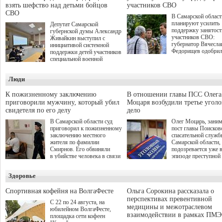
взять шефство над детьми бойцов
участников СВО
СВО
В Самарской област
планируют усилить
Депутат Самарской
поддержку занятост
губернской думы Александр
участников СВО:
Живайкин выступил с
губернатор Вячесла
инициативой системной
Федорищев одобри
поддержки детей участников
инициативы депутат
специальной военной
Самарской Губернс
операции через спортивные
Думы Александра
секции. Он озвучил ее на
Люди
Живайкина, направ
стратегической сессии
на трудоустройство 
"Помощь фронту и семьям
спокойную адаптац
участников СВО", которая
К пожизненному заключению
В отношении главы ПСС Олега
мирной жизни.
прошла в Отрадном 7
приговорили мужчину, который убил
Моцаря возбудили третье угол
августа.
свидетеля по его делу
дело
В Самарской области суд
Олег Моцарь, зани
приговорил к пожизненному
пост главы Поисков
заключению местного
спасательной служб
жителя по фамилии
Самарской области,
Смирнов. Его обвиняли
подозревается уже 
в убийстве человека в связи
эпизоде преступной
с выполнением
деятельности. Возб
им общественного долга.
третье уголовное де
Здоровье
о превышении полн
а сам он находится
Спортивная кофейня на ВолгаФесте
Ольга Сорокина рассказала о
перспективах превентивной
С 22 по 24 августа, на
медицины и межотраслевом
юбилейном ВолгаФесте,
взаимодействии в рамках ПМЭ
площадка сети кофеен